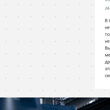
м
В 
не
то
не
Вы
ме
др
эт
си