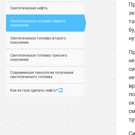
Пр
Синтетическая нефть
эк
та
Синтетическое топливо первого
поколения
бу
ну
Синтетическое топливо второго
поколения
Пр
Синтетическое топливо третьего
не
поколения
си
Современная технология получения
не
синтетического топлива
вр
Как из газа сделать нефть?
по
ок
см
тр
Си