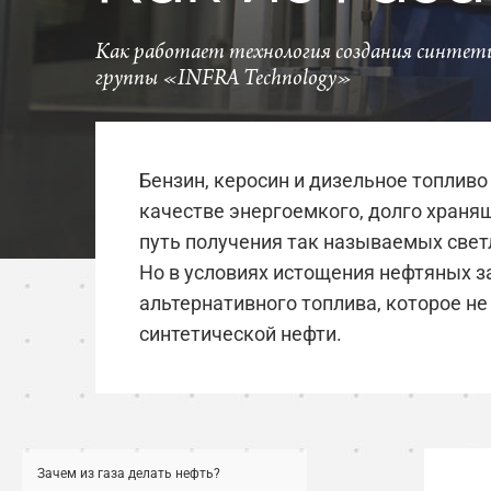
Как работает технология создания синтет
группы «INFRA Technology»
Бензин, керосин и дизельное топлив
качестве энергоемкого, долго храня
путь получения так называемых светл
Но в условиях истощения нефтяных з
альтернативного топлива, которое не
синтетической нефти.
Зачем из газа делать нефть?