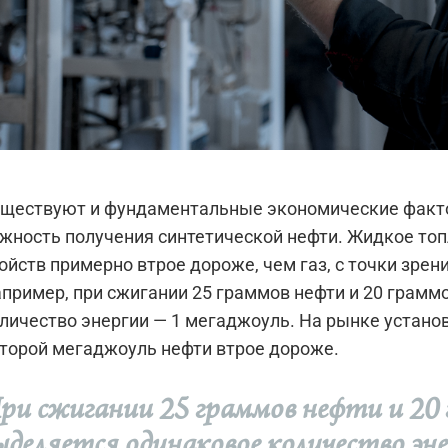
ществуют и фундаментальные экономические факт
жность получения синтетической нефти. Жидкое топ
ойств примерно втрое дороже, чем газ, с точки зрен
пример, при сжигании 25 граммов нефти и 20 грамм
личество энергии — 1 мегаджоуль. На рынке устано
торой мегаджоуль нефти втрое дороже.
ри сжигании 25 граммов нефти и 20 
ыделяется одинаковое количество эн