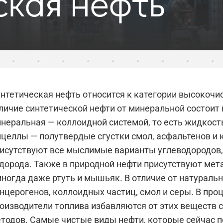
ская нефть
нтетическая нефть относится к категории высокочи
личие синтетической нефти от минеральной состоит в
неральная — коллоидной системой, то есть жидкост
целлы — полутвердые сгустки смол, асфальтенов и 
исутствуют все мыслимые варианты углеводородов, в
дорода. Также в природной нефти присутствуют мет
иногда даже ртуть и мышьяк. В отличие от натуральн
нцерогенов, коллоидных частиц, смол и серы. В пр
оизводители топлива избавляются от этих веществ
тодов. Самые чистые виды нефти, которые сейчас п