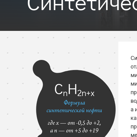
Синтетиче
Си
от
ми
C
H
ми
n
2n+x
пр
во
Формула
а 
синтетической нефти
ка
где x — от -0,5 до +2,
пр
а n — от +5 до +19
ме