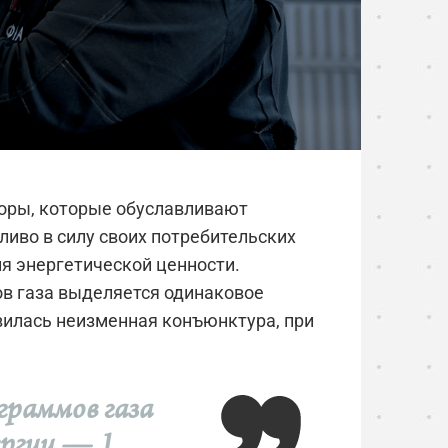
оры, которые обуславливают
ливо в силу своих потребительских
ия энергетической ценности.
ов газа выделяется одинаковое
вилась неизменная конъюнктура, при
граммов газа
ергии — 1