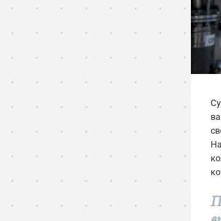
Су
ва
св
На
ко
ко
П
в