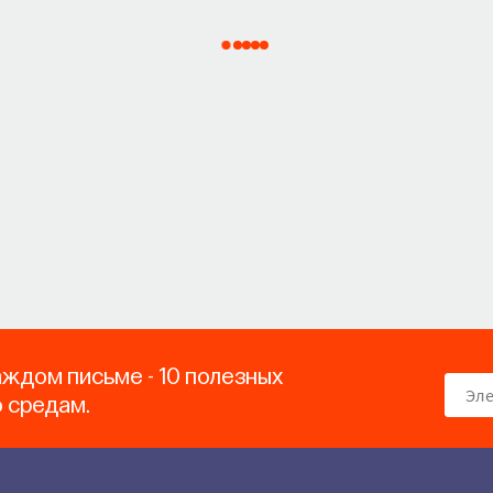
аждом письме - 10 полезных
о средам.