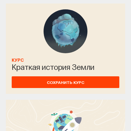
КУРС
Химия между нейронами:
вещества, которые управляют
КУРС
нами
Краткая история Земли
СОХРАНИТЬ КУРС
СОХРАНИТЬ КУРС