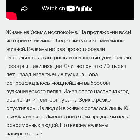
процессами? Как появляются зависимость,
утомление, состояние эйфории или азарта?
Каково воздействие на работу мозга гормонов,
Жизнь на Земле неспокойна. На протяжении всей
иммунной системы?
истории стихийные бедствия уносят миллионы
Ответы на эти и другие вопросы можно найти,
жизней. Вулканы не раз провоцировали
записавшись
на курс «Химия между нейронами:
глобальные катастрофы и полностью уничтожали
вещества, которые управляют нами»
города и цивилизации. Считается, что 70 тысяч
лет назад извержение вулкана Тоба
Пройдя этот курс, вы научитесь:
сопровождалось мощнейшим выбросом
— Ориентироваться в общих принципах
вулканического пепла. Из-за этого наступил «год
работы нашего организма
без лета», и температура на Земле резко
опустилась. Из людей в живых осталось лишь 10
— Разбираться в биохимических процессах
тысяч человек. Именно они стали предками всех
мозга
современных людей. Но почему вулканы
— Понимать причины нейро- и психопатологий
извергаются?