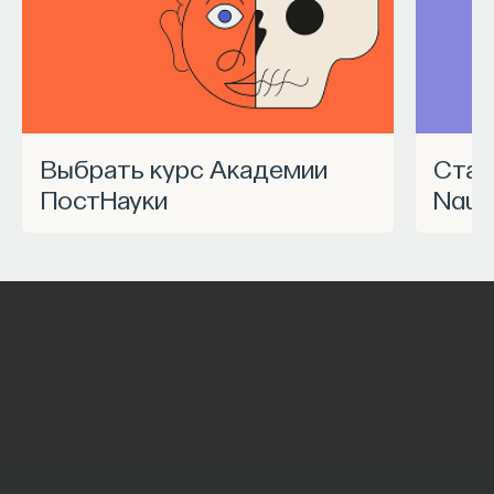
Выбрать курс Академии
Станьте частью программы
ПостНауки
Nauk