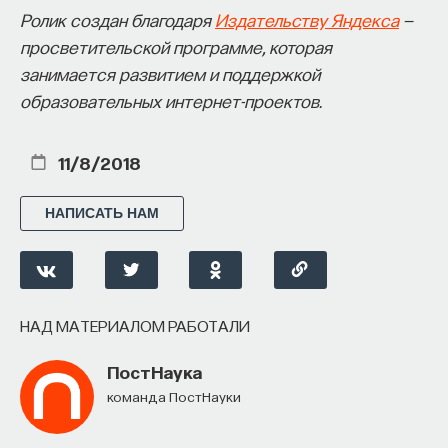
— Осознавать связь своего поведения
Ролик создан благодаря
Издательству Яндекса
—
и эмоций с активностью нейромедиаторов
просветительской программе, которая
мозга
занимается развитием и поддержкой
образовательных интернет-проектов.
Автор курса:
Вячеслав Дубынин
— доктор
биологических наук, профессор кафедры
11/8/2018
физиологии человека и животных биологического
факультета МГУ им. М.В. Ломоносова
НАПИСАТЬ НАМ
3/10/2025
НАПИСАТЬ НАМ
НАД МАТЕРИАЛОМ РАБОТАЛИ
ПостНаука
команда ПостНауки
НАД МАТЕРИАЛОМ РАБОТАЛИ