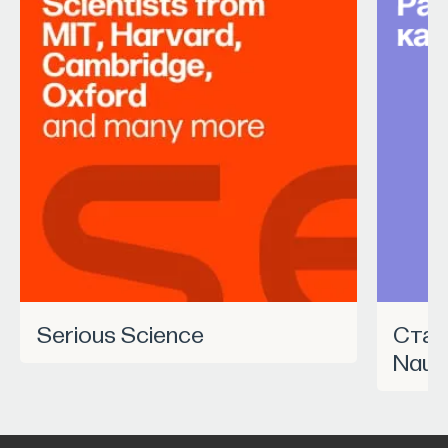
Serious Science
Станьте частью программы
Nauk