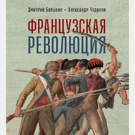
такое пространство и что такое время? Что
значит мыслить и что представляет собой наше
сознание? Реальна ли реальность и откуда
мы знаем то, что знаем? Существует ли в мире
свобода?
— Переосмыслите границы доверия
собственному знанию.
Автор курса:
Диана Гаспарян
— кандидат
философских наук, профессор Школы философии
и культурологии факультета гуманитарных наук
НИУ ВШЭ.
3/30/2022
НАПИСАТЬ НАМ