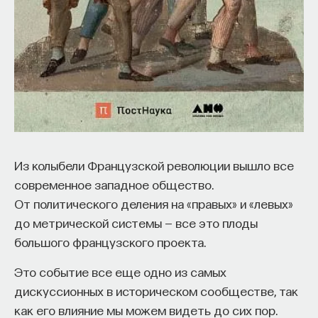
НАД МАТЕРИАЛОМ РАБОТАЛИ
ПостНаука
команда ПостНауки
НАУКА
Из колыбели Французской революции вышло все
237 публикаций
современное западное общество.
От политического деления на «правых» и «левых»
НАУКА
ЖУРНАЛ
до метрической системы — все это плоды
большого французского проекта.
ФИЛОСОФСКИЙ ПОИСК: НАЧАЛА
Это событие все еще одно из самых
дискуссионных в историческом сообществе, так
как его влияние мы можем видеть до сих пор.