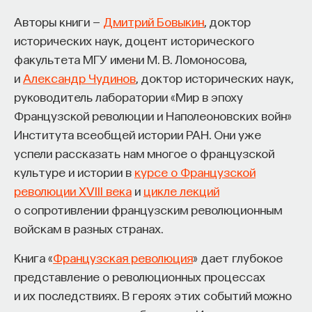
Авторы книги —
Дмитрий Бовыкин
, доктор
исторических наук, доцент исторического
факультета МГУ имени М. В. Ломоносова,
и
Александр Чудинов
, доктор исторических наук,
руководитель лаборатории «Мир в эпоху
Французской революции и Наполеоновских войн»
КУРС
Института всеобщей истории РАН. Они уже
Философский поиск: начала
успели рассказать нам многое о французской
культуре и истории в
курсе о Французской
СОХРАНИТЬ КУРС
революции XVIII века
и
цикле лекций
о сопротивлении французским революционным
войскам в разных странах.
Книга «
Французская революция
» дает глубокое
представление о революционных процессах
и их последствиях. В героях этих событий можно