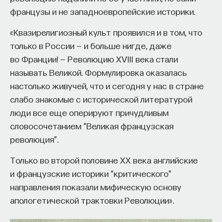
французы и не западноевропейские историки.
начала»
.
«Квазирелигиозный культ проявился и в том, что
Слушатели курса убедятся в том, что
только в России — и больше нигде, даже
философский поиск — это не только каскад
во Франции! — Революцию XVIII века стали
занимательных головоломок, но и набор
называть Великой. Формулировка оказалась
инструментов, жизненно необходимых для
настолько живучей, что и сегодня у нас в стране
современного человека.
слабо знакомые с исторической литературой
Пройдя этот курс, вы:
люди все еще оперируют причудливым
словосочетанием “Великая французская
— Овладеете ключевыми для независимого
революция”.
мышления навыками: научитесь критически
воспринимать информацию и логично
Только во второй половине ХХ века английские
и аргументированно доказывать свою точку
и французские историки “критического”
зрения.
направления показали мифическую основу
апологетической трактовки Революции».
— Узнаете, как философия отвечает
на основополагающие вопросы человечества: что