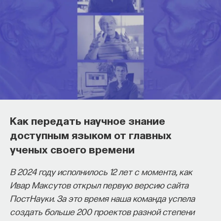
Как философия помогает составлять
собственное мнение
Как передать научное знание
о происходящем в мире?
доступным языком от главных
ученых своего времени
Как философия помогает понять мир, в котором
мы живем, расширять собственные
В 2024 году исполнилось 12 лет с момента, как
представления об окружающей
Ивар Максутов открыл первую версию сайта
действительности и познавать самого себя?
ПостНауки. За это время наша команда успела
Ответы на эти и другие вопросы можно найти,
создать больше 200 проектов разной степени
записавшись
на курс «Философский поиск: