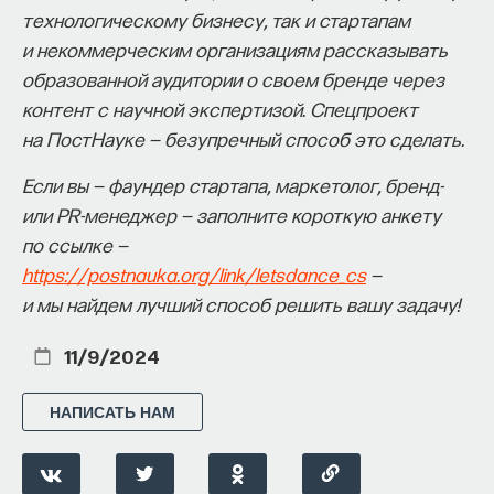
технологическому бизнесу, так и стартапам
и некоммерческим организациям рассказывать
образованной аудитории о своем бренде через
НАД МАТЕРИАЛОМ РАБОТАЛИ
контент с научной экспертизой. Спецпроект
ПостНаука
на ПостНауке — безупречный способ это сделать.
команда ПостНауки
Если вы — фаундер стартапа, маркетолог, бренд-
или PR-менеджер — заполните короткую анкету
по ссылке —
НАУКА
https://postnauka.org/link/letsdance_cs
—
237 публикаций
и мы найдем лучший способ решить вашу задачу!
НАУКА
ЖУРНАЛ
11/9/2024
ФИЛОСОФСКИЙ ПОИСК: НАЧАЛА
НАПИСАТЬ НАМ