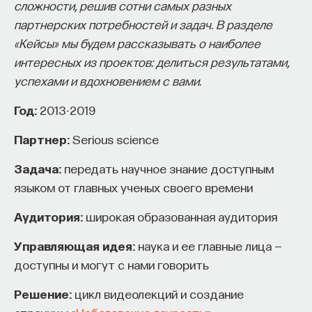
сложности, решив сотни самых разных
начала»
.
партнерских потребностей и задач. В разделе
«Кейсы» мы будем рассказывать о наиболее
Слушатели курса убедятся в том, что
интересных из проектов: делиться результатами,
философский поиск — это не только каскад
успехами и вдохновением с вами.
занимательных головоломок, но и набор
инструментов, жизненно необходимых для
Год:
2013-2019
современного человека.
Партнер:
Serious science
Пройдя этот курс, вы:
Задача:
передать научное знание доступным
— Овладеете ключевыми для независимого
языком от главных ученых своего времени
мышления навыками: научитесь критически
Аудитория:
широкая образованная аудитория
воспринимать информацию и логично
и аргументированно доказывать свою точку
Управляющая идея:
наука и ее главные лица —
зрения.
доступны и могут с нами говорить
— Узнаете, как философия отвечает
Решение:
цикл видеолекций и создание
на основополагающие вопросы человечества: что