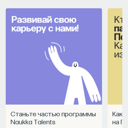
Станьте частью программы
Как запустить спецпроект
Naukka Talents
на П