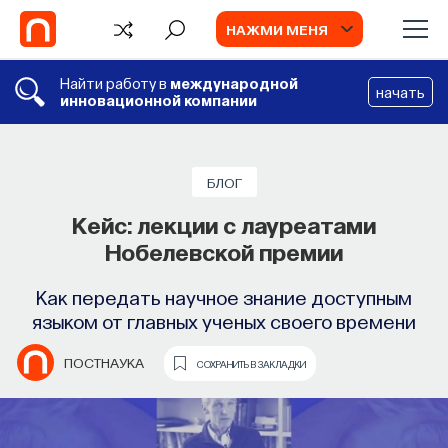
НАЖМИ МЕНЯ
Найти работу в
международной
начать
инновационной компании
СОБЫТИЯ
Философский поиск: начала
БЛОГ
Кейс: лекции с лауреатами
Как философия помогает составлять
Нобелевской премии
собственное мнение о происходящем
в мире?
Как передать научное знание доступным
языком от главных ученых своего времени
ПОСТНАУКА
СОХРАНИТЬ В ЗАКЛАДКИ
ПОСТНАУКА
СОХРАНИТЬ В ЗАКЛАДКИ