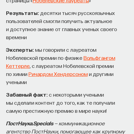
страницы «
Нобелевские лауреаты
»
такое пространство и что такое время? Что
значит мыслить и что представляет собой наше
Результаты:
десятки тысяч русскоязычных
сознание? Реальна ли реальность и откуда
пользователей смогли получить актуальное
мы знаем то, что знаем? Существует ли в мире
и доступное знание от главных ученых своего
свобода?
времени
— Переосмыслите границы доверия
Эксперты:
мы говорили с лауреатом
собственному знанию.
Нобелевской премии по физике
Вольфгангом
Кеттерле
, с лауреатом Нобелевской премии
Автор курса:
Диана Гаспарян
— кандидат
по химии
Ричардом Хендерсоном
и другими
философских наук, профессор Школы философии
учеными
и культурологии факультета гуманитарных наук
НИУ ВШЭ.
Забавный факт:
с некоторыми учеными
мы сделали контент до того, как те получали
3/30/2022
самую престижную премию в мире науки!
ПостНаука.Specials
— коммуникационное
НАПИСАТЬ НАМ
агентство ПостНауки, помогающее как крупному