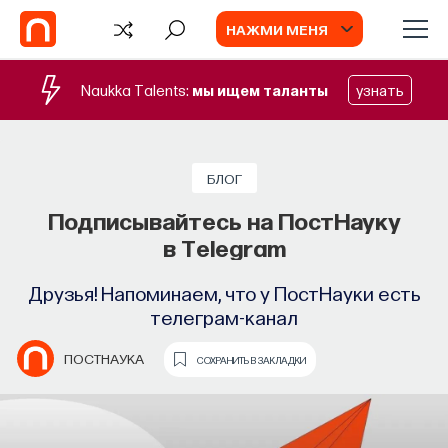
НАЖМИ МЕНЯ
Naukka Talents:
мы ищем таланты
узнать
СОБЫТИЯ
Философский поиск: начала
БЛОГ
Подписывайтесь на ПостНауку
Как философия помогает составлять
в Telegram
собственное мнение о происходящем
в мире?
Друзья! Напоминаем, что у ПостНауки есть
телеграм-канал
ПОСТНАУКА
СОХРАНИТЬ В ЗАКЛАДКИ
ПОСТНАУКА
СОХРАНИТЬ В ЗАКЛАДКИ