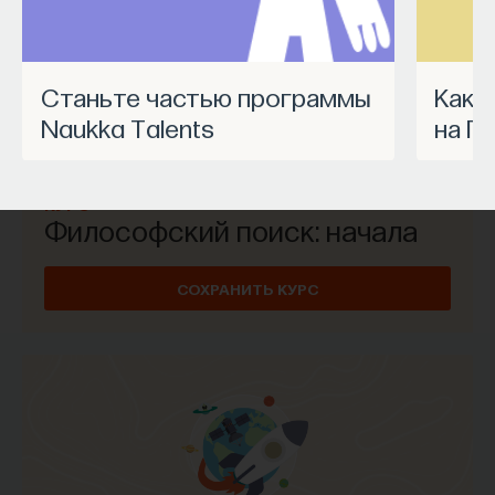
Станьте частью программы
Как запустить спецпроект
Naukka Talents
на П
КУРС
Философский поиск: начала
СОХРАНИТЬ КУРС