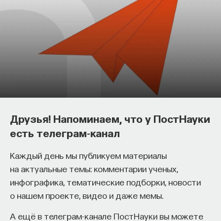
Как философия помогает составлять
собственное мнение
Друзья! Напоминаем, что у ПостНауки
о происходящем в мире?
есть телеграм-канал
Как философия помогает понять мир, в котором
Каждый день мы публикуем материалы
мы живем, расширять собственные
на актуальные темы: комментарии ученых,
представления об окружающей
инфографика, тематические подборки, новости
действительности и познавать самого себя?
о нашем проекте, видео и даже мемы.
Ответы на эти и другие вопросы можно найти,
А ещё в телеграм-канале ПостНауки вы можете
записавшись
на курс «Философский поиск: