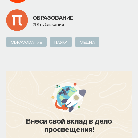
такое пространство и что такое время? Что
значит мыслить и что представляет собой наше
ОБРАЗОВАНИЕ
сознание? Реальна ли реальность и откуда
291 публикация
мы знаем то, что знаем? Существует ли в мире
свобода?
ОБРАЗОВАНИЕ
НАУКА
МЕДИА
— Переосмыслите границы доверия
собственному знанию.
Автор курса:
Диана Гаспарян
— кандидат
философских наук, профессор Школы философии
и культурологии факультета гуманитарных наук
НИУ ВШЭ.
3/30/2022
Внеси свой вклад в дело
НАПИСАТЬ НАМ
просвещения!