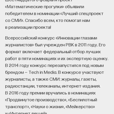
нонконформистах и искусственном
изменил медийное пространство на русском
«Математические прогулки» объявили
сознании
языке. В 2021 году в Лондоне он основал компанию
победителем в номинации «Лучший спецпроект
Naukka
, помогающую учёным
со СМИ». Спасибо всем, кто помогал нам
8/23/2019
и предпринимателям превращать их идеи
в реализации проекта!
в технологии и успешные стартапы. Теперь
Всероссийский конкурс «Инновации глазами
НАПИСАТЬ НАМ
команда ПостНауки запускает новый сервис —
журналистов» был учрежден РВК в 2011 году. Его
Naukka Talents
, рекрутинговое агентство,
формат включает федеральный отбор лучших
созданное для поддержки специалистов,
работ в пяти номинациях и их экспертную оценку.
желающих работать в глобальных инновационных
В 2014 году конкурс перезапустился под новым
НАД МАТЕРИАЛОМ РАБОТАЛИ
индустриях.
брендом — Tech in Media. В конкурсе участвуют
В ходе работы с научным сообществом Ивар
Константин Яковлев
журналисты, а также СМИ: журналы, газеты,
и его команда обнаружили, что инновационные
кандидат физико-математических наук,
радиостанции, телеканалы, интернет-издания.
ведущий научный сотрудник ФИЦ ИУ РАН,
индустрии испытывают кадровый голод,
В 2016 году премии вручались в номинациях
доцент факультета компьютерных наук НИУ
ВШЭ, старший научный сотрудник МФТИ
особенно молодые deep tech и биотех компании.
«Продвинутое производство», «Беспилотный
Исследование аудитории ПостНауки
транспорт», «Науки о жизни», «Мейкерство»
ТЕХНОЛОГИИ
подтвердило масштаб: более
60%
слушателей
и «Интернет вещей».