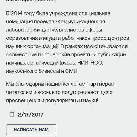
644 публикации
проекта имеют STEM-образование, при этом
32%
В 2014 году была учреждена специальная
заинтересованы в работе в инновационных
ТЕХНОЛОГИИ
ИСКУССТВЕННЫЙ ИНТЕЛЛЕКТ
номинация проекта «Коммуникационная
компаниях, но не знают, с чего начать.
лаборатория» для журналистов сферы
РОБОТОТЕХНИКА
РОБОТ
Специалисты сталкиваются с тремя ключевыми
образования и науки и работников пресс-центров
барьерами:
ИНТЕРВЬЮ С УЧЕНЫМ
РУБКА ПОСТНАУКИ
научных организаций. В рамках нее оцениваются
Недостаток информации о глобальных
совместные партнерские проекты и публикации
ТОЧНЫЕ НАУКИ
ЖУРНАЛ
индустриях и карьерных возможностях
научных организаций (вузов, НИИ, НОО,
мешает поиску подходящих ваканси; ​
наукоемкого бизнеса) и СМИ.
Непрозрачные механизмы в инновационных
Мы благодарны нашим коллегам, партнерам,
компаниях усложняют процесс
читателям и всем, кто поддерживает дело
трудоустройства​;
просвещения и популяризации науки!
Стереотипы не позволяют эффективно
2/17/2017
конкурировать на международном рынке​.
Что такое Naukka Talents
НАПИСАТЬ НАМ
Внеси свой вклад в дело