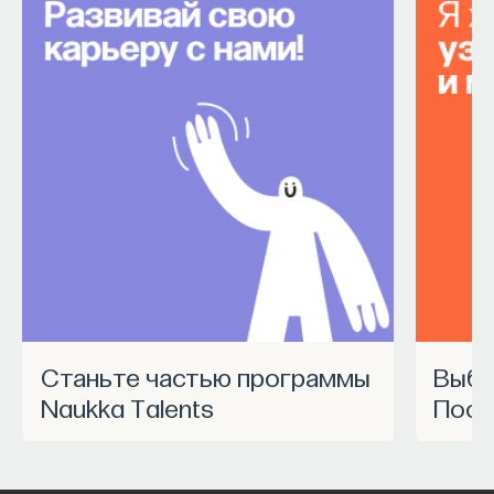
Станьте частью программы
Выбрать курс Академии
Naukka Talents
Пост