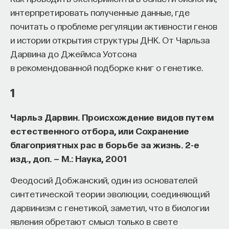
начала»
.
интерпретировать полученные данные, где
почитать о проблеме регуляции активности генов
Слушатели курса убедятся в том, что
и истории открытия структуры ДНК. От Чарльза
философский поиск — это не только каскад
Дарвина до Джеймса Уотсона
занимательных головоломок, но и набор
в рекомендованной подборке книг о генетике.
инструментов, жизненно необходимых для
современного человека.
1
Пройдя этот курс, вы:
Чарльз Дарвин. Происхождение видов путем
естественного отбора, или Сохранение
— Овладеете ключевыми для независимого
благоприятных рас в борьбе за жизнь. 2-е
мышления навыками: научитесь критически
изд., доп. — М.: Наука, 2001
воспринимать информацию и логично
и аргументированно доказывать свою точку
Феодосий Добжанский, один из основателей
зрения.
синтетической теории эволюции, соединяющий
дарвинизм с генетикой, заметил, что в биологии
— Узнаете, как философия отвечает
явления обретают смысл только в свете
на основополагающие вопросы человечества: что