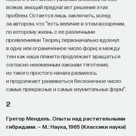
всяких эмоций предлагает решения этих
проблем. Остается лишь заключить, вслед
НАД МАТЕРИАЛОМ РАБОТАЛИ
за автором, что "есть величие в этом воззрении,
по которому жизнь с ее различными
ПостНаука
проявлениями Творец первоначально вдохнул
команда ПостНауки
в одну или ограниченное число форм; и между
тем как наша планета продолжает вращаться
согласно неизменным законам тяготения,
НАУКА
из такого простого начала развилось
237 публикаций
и продолжает развиваться бесконечное число
самых прекрасных и самых изумительных форм".
НАУКА
ЖУРНАЛ
2
ФИЛОСОФСКИЙ ПОИСК: НАЧАЛА
Грегор Мендель. Опыты над растительными
гибридами. — М.: Наука, 1965 (Классики науки)