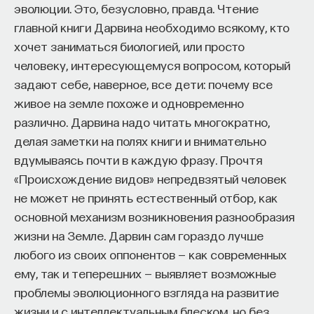
эволюции. Это, безусловно, правда. Чтение
такое пространство и что такое время? Что
главной книги Дарвина необходимо всякому, кто
значит мыслить и что представляет собой наше
хочет заниматься биологией, или просто
сознание? Реальна ли реальность и откуда
человеку, интересующемуся вопросом, который
мы знаем то, что знаем? Существует ли в мире
задают себе, наверное, все дети: почему все
свобода?
живое на земле похоже и одновременно
— Переосмыслите границы доверия
различно. Дарвина надо читать многократно,
собственному знанию.
делая заметки на полях книги и внимательно
вдумываясь почти в каждую фразу. Прочтя
Автор курса:
Диана Гаспарян
— кандидат
«Происхождение видов» непредвзятый человек
философских наук, профессор Школы философии
не может не принять естественный отбор, как
и культурологии факультета гуманитарных наук
основной механизм возникновения разнообразия
НИУ ВШЭ.
жизни на Земле. Дарвин сам гораздо лучше
3/30/2022
любого из своих оппонентов — как современных
ему, так и теперешних — выявляет возможные
НАПИСАТЬ НАМ
проблемы эволюционного взгляда на развитие
жизни и с интеллектуальным блеском, но без