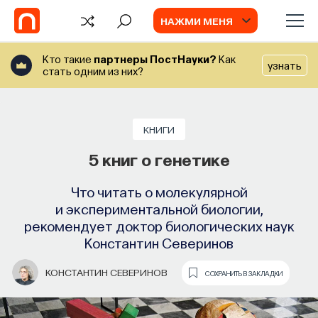
НАЖМИ МЕНЯ
Кто такие
партнеры ПостНауки?
Как
узнать
стать одним из них?
СОБЫТИЯ
Философский поиск: начала
КНИГИ
5 книг о генетике
Как философия помогает составлять
собственное мнение о происходящем
Что читать о молекулярной
в мире?
и экспериментальной биологии,
рекомендует доктор биологических наук
ПОСТНАУКА
СОХРАНИТЬ В ЗАКЛАДКИ
Константин Северинов
КОНСТАНТИН СЕВЕРИНОВ
СОХРАНИТЬ В ЗАКЛАДКИ