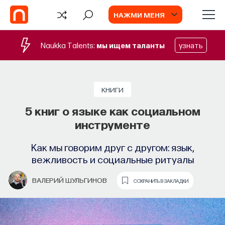
НАЖМИ МЕНЯ
Naukka Talents:
мы ищем таланты
узнать
СОБЫТИЯ
Философский поиск: начала
КНИГИ
5 книг о языке как социальном
Как философия помогает составлять
инструменте
собственное мнение о происходящем
в мире?
Как мы говорим друг с другом: язык,
вежливость и социальные ритуалы
ПОСТНАУКА
СОХРАНИТЬ В ЗАКЛАДКИ
ВАЛЕРИЙ ШУЛЬГИНОВ
СОХРАНИТЬ В ЗАКЛАДКИ