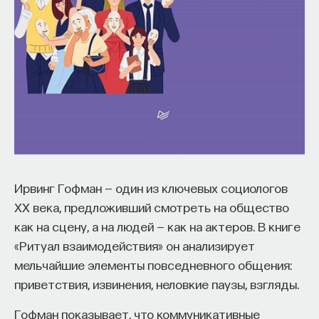
НАД МАТЕРИАЛОМ РАБОТАЛИ
ПостНаука
команда ПостНауки
НАУКА
237 публикаций
Ирвинг Гофман — один из ключевых социологов
XX века, предложивший смотреть на общество
НАУКА
ЖУРНАЛ
как на сцену, а на людей — как на актеров. В книге
«Ритуал взаимодействия» он анализирует
ФИЛОСОФСКИЙ ПОИСК: НАЧАЛА
мельчайшие элементы повседневного общения:
приветствия, извинения, неловкие паузы, взгляды.
Гофман показывает, что коммуникативные