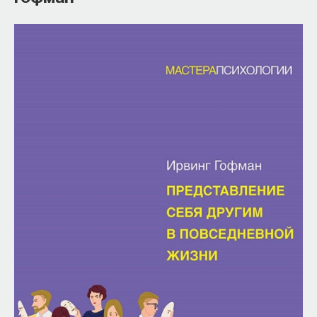
такое пространство и что такое время? Что
значит мыслить и что представляет собой наше
сознание? Реальна ли реальность и откуда
мы знаем то, что знаем? Существует ли в мире
свобода?
— Переосмыслите границы доверия
собственному знанию.
Автор курса:
Диана Гаспарян
— кандидат
философских наук, профессор Школы философии
и культурологии факультета гуманитарных наук
НИУ ВШЭ.
3/30/2022
НАПИСАТЬ НАМ