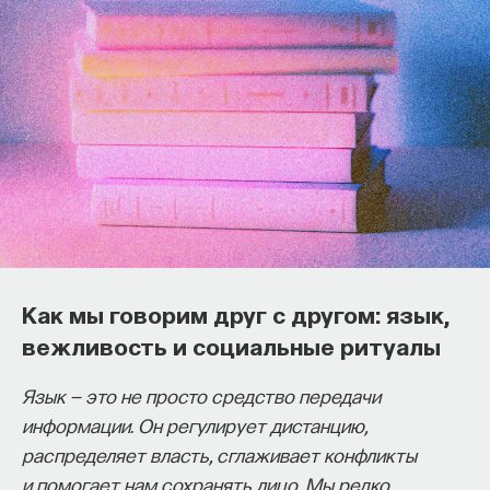
Как философия помогает составлять
собственное мнение
о происходящем в мире?
Как мы говорим друг с другом: язык,
Как философия помогает понять мир, в котором
вежливость и социальные ритуалы
мы живем, расширять собственные
Язык — это не просто средство передачи
представления об окружающей
информации. Он регулирует дистанцию,
действительности и познавать самого себя?
распределяет власть, сглаживает конфликты
Ответы на эти и другие вопросы можно найти,
и помогает нам сохранять лицо. Мы редко
записавшись
на курс «Философский поиск: