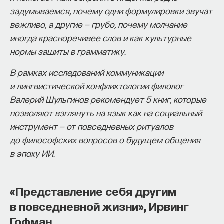
задумываемся, почему одни формулировки звучат
начала»
.
вежливо, а другие — грубо, почему молчание
Слушатели курса убедятся в том, что
иногда красноречивее слов и как культурные
философский поиск — это не только каскад
нормы зашиты в грамматику.
занимательных головоломок, но и набор
В рамках исследований коммуникации
инструментов, жизненно необходимых для
и лингвистической конфликтологии филолог
современного человека.
Валерий Шульгинов рекомендует 5 книг, которые
Пройдя этот курс, вы:
позволяют взглянуть на язык как на социальный
инструмент — от повседневных ритуалов
— Овладеете ключевыми для независимого
до философских вопросов о будущем общения
мышления навыками: научитесь критически
в эпоху ИИ.
воспринимать информацию и логично
и аргументированно доказывать свою точку
зрения.
«Представление себя другим
в повседневной жизни», Ирвинг
— Узнаете, как философия отвечает
на основополагающие вопросы человечества: что
Гофман