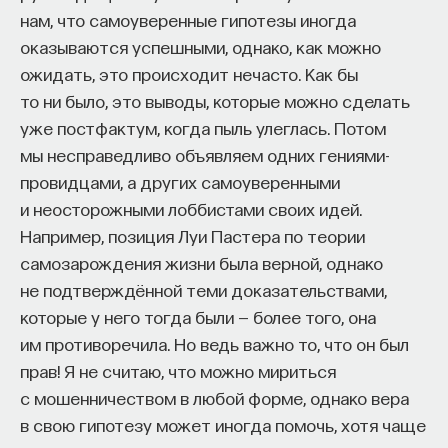
«Мыслить как учёный» — подкаст основателя
нам, что самоуверенные гипотезы иногда
ПостНауки Ивара Максутова о людях, которые
оказываются успешными, однако, как можно
меняют мир. В каждом выпуске — разговоры
ожидать, это происходит нечасто. Как бы
с исследователями, предпринимателями,
то ни было, это выводы, которые можно сделать
инвесторами и изобретателями. За десятки
эпизодов Ивар обсудил большие языковые
уже постфактум, когда пыль улеглась. Потом
модели вместе с Михаилом Бурцевым, цифровые
мы несправедливо объявляем одних гениями-
данные в фармацевтике с Ириной Ефименко,
провидцами, а других самоуверенными
агротехнологии с Михаилом Тавером и много
и неосторожными лоббистами своих идей.
других тем — от коучинга до фармакогенетики.
Например, позиция Луи Пастера по теории
В будущих выпусках их список будет только
самозарождения жизни была верной, однако
расширяться — слушайте подкаст на
YouTube
,
не подтверждённой теми доказательствами,
Яндекс Музыке
,
Apple Podcasts
,
VK
и
Spotify
.
которые у него тогда были — более того, она
им противоречила. Но ведь важно то, что он был
6/30/2026
прав! Я не считаю, что можно мириться
с мошенничеством в любой форме, однако вера
НАПИСАТЬ НАМ
в свою гипотезу может иногда помочь, хотя чаще