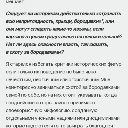
мешает.
Следует ли историкам действительно «отражать
всю неприглядность, прыщи, бородавки»*, или
НАД МАТЕРИАЛОМ РАБОТАЛИ
они могут сгладить какие-то изъяны, если
Ивар Максутов
картина в целом представляется положительной?
издатель, сооснователь Редакционно-
Нет ли здесь опасности впасть, так сказать,
издательского дома "ПостНаука", религиовед
в охоту за бородавками?
Ульяна Раведовская
Я старался избегать критики исторических фигур,
если только их поведение не было явно
нечестным, неэтичным или эгоистичным. Мне
неинтересно заниматься охотой за бородавками
Сения Долгачева
самой по себе, но на них стоит указывать, когда
редактор ПостНауки
позднейшие авторы наивно принимают
своекорыстную мифологию, созданную
отдельными учёными, нациями или дисциплинами,
ИСКУССТВЕННЫЙ ИНТЕЛЛЕКТ
которые надеются что-то выиграть благодаря
220 публикаций