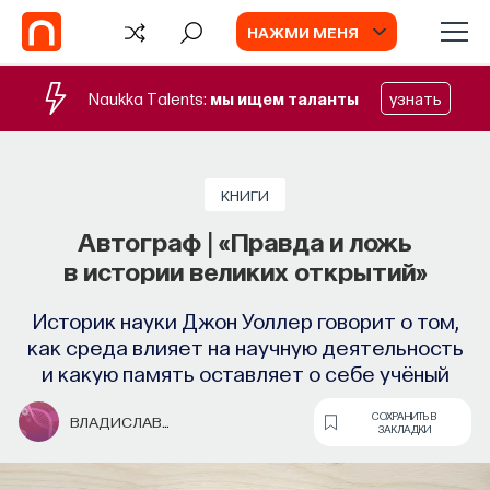
НАЖМИ МЕНЯ
Naukka Talents:
мы ищем таланты
узнать
КНИГИ
Автограф | «Правда и ложь
в истории великих открытий»
Историк науки Джон Уоллер говорит о том,
как среда влияет на научную деятельность
и какую память оставляет о себе учёный
СОХРАНИТЬ В
ВЛАДИСЛАВ
TV
ЗАКЛАДКИ
ПРЕОБРАЖЕНСКИЙ
ИИ в университете, цели