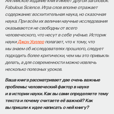
Английское издание книги имеет другой заголовок:
собственное будущее, почему результаты
Fabulous Science. Игра слов вполне отражает
образования раскрываются на длинной дистанции,
содержание: восхитительная наука, но сказочная
и что на самом деле должен уметь студент,
наука. При всём их величии научные исследования
выходящий в сложный и быстро меняющийся мир.
оказываются не свободны от всего
человеческого, что несут в себе учёные. Историк
А еще — почему ИИ не стоит просто запрещать,
науки
Джон Уоллер
полагает, что к тому, что
как использовать его для диалога, и зачем
мы знаем об исследователях прошлого, следует
университету учить не только знаниям, но и самой
подходить более критически, чем мы это привыкли
практике мышления и коммуникации.
делать, а для современности можно извлечь
несколько полезных уроков.
Основатель ПостНауки Ивар Максутов запускает
Ваша книга рассматривает две очень важные
проект Naukka Talents.
проблемы: человеческий фактор в науке
Это глобальная экосистема для поиска и найма
и в истории науки. Как вы сами определяете тему
STEM-специалистов (Science, Technology,
текста и почему считаете её важной? Как
Engineering, Mathematics) в самые амбициозные
вы пришли к идее написать о ней книгу?
Deep-Tech и Biotech проекты по всему миру. Если