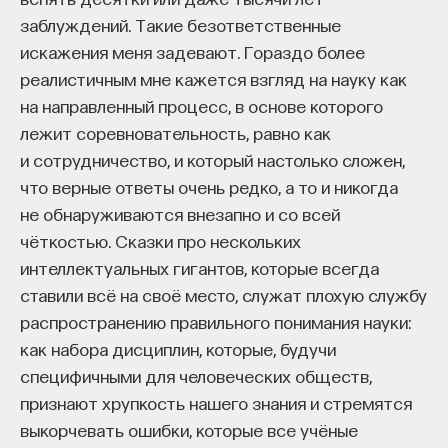
к сложному мышлению. Третья — развитие
заблуждений. Такие безответственные
общества, вклад в то, каким оно будет.
искажения меня задевают. Гораздо более
И четвертая — социальная эффективность,
реалистичным мне кажется взгляд на науку как
то есть забота о том, как человек будет работать
на направленный процесс, в основе которого
за пределами университета и насколько
лежит соревновательность, равно как
эффективным окажется в команде и профессии.
и сотрудничество, и который настолько сложен,
Университет не всегда может точно
что верные ответы очень редко, а то и никогда
предсказать, какие именно рабочие места ждут
не обнаруживаются внезапно и со всей
выпускника, но сама эта оптика тоже остается
чёткостью. Сказки про нескольких
отдельной идеологией. В зависимости от того,
интеллектуальных гигантов, которые всегда
в какой из этих логик работает университет,
ставили всё на своё место, служат плохую службу
у него будут совершенно разные ответы
распространению правильного понимания науки:
на вопрос о целях образования».
как набора дисциплин, которые, будучи
специфичными для человеческих обществ,
Университет должен строить
признают хрупкость нашего знания и стремятся
будущее
выкорчевать ошибки, которые все учёные