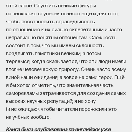
этой славе. Спустить великие фигуры
на несколько ступенек полезно ещё и для того,
ИСКУССТВЕННЫЙ ИНТЕЛЛЕКТ
УНИВЕРСИТЕТ
чтобы восстановить справедливость
АКАДЕМИЧЕСКАЯ СРЕДА
ОБУЧЕНИЕ
по отношению к их сильно оклеветанным и часто
неправильно понятым оппонентам. Сложность
НЕЙРОСЕТЕВЫЕ АРХИТЕКТУРЫ
состоит в том, что мы имеем склонность
СТРОИТЕЛИ БУДУЩЕГО
воздвигать памятники великим, а потом
теряемся, когда оказывается, что эти люди имели
вполне человеческую природу. Очень часто всему
виной наши ожидания, а вовсе не сами герои. Ещё
ПАРТНЁР ПРОЕКТА
я бы хотел отметить, что значительная часть
саморекламы затрачивается для создания самых
высоких научных репутаций; я не хочу
(и не ожидаю), чтобы читатели переносили это
Что такое партнёрский материал?
на учёных вообще.
Книга была опубликована по-английски уже