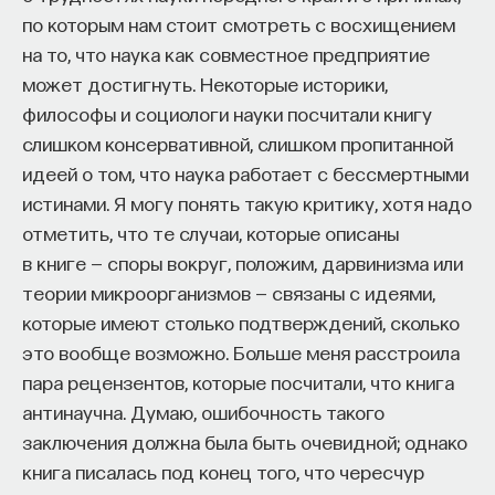
мысли. Знание не передается в готовом виде —
по которым нам стоит смотреть с восхищением
оно формируется. Нам долго казалось, что
на то, что наука как совместное предприятие
преподаватель может просто хорошо и логично
может достигнуть. Некоторые историки,
изложить материал, а студент — зафиксировать
философы и социологи науки посчитали книгу
его и затем воспроизвести. Но самый важный
слишком консервативной, слишком пропитанной
момент происходит потом, когда человек
идеей о том, что наука работает с бессмертными
остается один на один с этим материалом
истинами. Я могу понять такую критику, хотя надо
и пытается что-то с ним сделать. И получается,
отметить, что те случаи, которые описаны
что настоящее образование происходит
в книге — споры вокруг, положим, дарвинизма или
не в аудитории, а за ее пределами».
теории микроорганизмов — связаны с идеями,
ИИ полезен не как костыль, а как
которые имеют столько подтверждений, сколько
сложный собеседник
это вообще возможно. Больше меня расстроила
пара рецензентов, которые посчитали, что книга
«Мы не наказываем студентов за использование
антинаучна. Думаю, ошибочность такого
ИИ, потому что сам факт его использования еще
заключения должна была быть очевидной; однако
ничего не объясняет. Важно не то, что студент
книга писалась под конец того, что чересчур