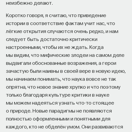
неизбежно делают.
«Есть представление о том, что университеты
готовят элиту, и отсюда возникает образ сложно
Коротко говоря, я считаю, что приведение
мыслящего, сложно устроенного человека.
истории в соответствие фактам учит нас, что
Но здесь возникает и другой, гораздо более
лёгкие открытия случаются очень редко, и нам
трудный вопрос: кто вообще формирует
следует быть достаточно критически
целеполагание университета и кто задает тот
настроенными, чтобы их не ждать. Когда
смысл, на который он работает? Мне кажется,
мы видим, что мифические злодеи на самом деле
университет способен быть субъектом —
выдвигали обоснованные возражения, а герои
не просто выполнять внешний заказ,
зачастую были наивны в своей вере в новую идею,
а самостоятельно выбирать, на какое будущее
мы начинаем понимать, что наука вовсе не так
он работает. У него должна быть собственная
опрятна, что новое знание хрупко и что поэтому
позиция: сначала определить, какое будущее
только благодаря культуре критики в науке
он хочет создавать, а затем разворачивать это
мы можем надеяться узнать что-то стоящее
в своей деятельности. Когда университет
о природе. Новые парадигмы не появляются
работает только под заказ, он занимает совсем
полностью оформленными и понятными для
другую роль. У классического университета есть
каждого, кто не обделён умом. Они развиваются