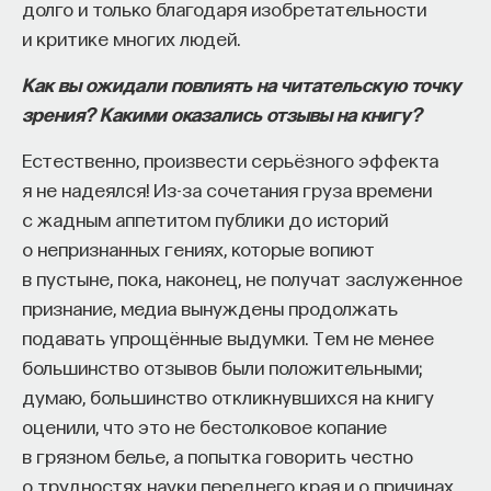
редкая возможность — мыслить на длинной
долго и только благодаря изобретательности
дистанции и реально влиять на будущее: на то,
и критике многих людей.
как будет мыслить элита, как будет устроена
Как вы ожидали повлиять на читательскую точку
экономика и как в целом будет разворачиваться
зрения? Какими оказались отзывы на книгу?
общество».
Естественно, произвести серьёзного эффекта
Знание нельзя просто передать
я не надеялся! Из-за сочетания груза времени
с жадным аппетитом публики до историй
«Сама проблема гораздо старше, чем может
о непризнанных гениях, которые вопиют
показаться. Если преподаватель выдает задание,
в пустыне, пока, наконец, не получат заслуженное
студент перепоручает его нейросети, а потом
признание, медиа вынуждены продолжать
просто приносит готовый текст, это лишь делает
подавать упрощённые выдумки. Тем не менее
старую проблему совсем уж неустранимой.
большинство отзывов были положительными;
Но и привычная университетская схема, в которой
думаю, большинство откликнувшихся на книгу
преподаватель что-то рассказал, студент что-то
оценили, что это не бестолковое копание
записал, а затем попытался пересказать это
в грязном белье, а попытка говорить честно
наизусть, тоже почти не оставляет места для
о трудностях науки переднего края и о причинах,