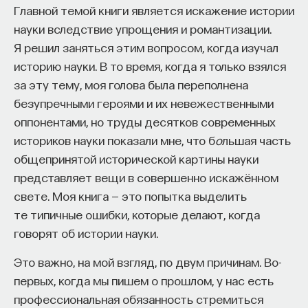
вы занимаетесь биоинформатикой, молекулярной
Главной темой книги является искажение истории
биологией, ИИ или другими наукоемкими
науки вследствие упрощения и романтизации.
дисциплинами, проект поможет вам найти место
Я решил заняться этим вопросом, когда изучал
в командах, меняющих индустрию.
историю науки. В то время, когда я только взялся
Как стать участником:
за эту тему, моя голова была переполнена
Заполнить анкету кандидата
безупречными героями и их невежественными
Посмотреть текущие вакансии
оппонентами, но труды десятков современных
историков науки показали мне, что б
о
льшая часть
Образование работает дольше,
общепринятой исторической картины науки
чем кажется
представляет вещи в совершенно искажённом
свете. Моя книга — это попытка выделить
«Тема кажется простой: мы определяем цели,
те типичные ошибки, которые делают, когда
движемся к ним — и дальше все должно
говорят об истории науки.
работать. Но в реальности с целеполаганием все
Это важно, на мой взгляд, по двум причинам. Во-
намного сложнее. Проблема не только
первых, когда мы пишем о прошлом, у нас есть
во временном разрыве, когда результат должен
профессиональная обязанность стремиться
проявиться через несколько лет. Ключевой