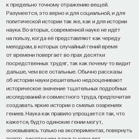
к предельно точному отражению вещей.
эффект образования не раскрывается в тот
Разумеется, это верно и для социальной, и для
момент, когда выпускник выходит на работу, —
политической истории так же, как и для истории
тогда все только начинается. Дальше человек
науки. Во-вторых, современной науке не идёт
адаптируется и еще много лет пользуется тем,
на пользу, когда её представляют как череду
что получил в университете. Если задуматься, как
мелодрам, в которых случайный гений время
долго он опирается на свое первое образование,
от времени повергает во прах десятки
речь идет не о нескольких годах,
посредственных трудяг, так как почему-то видит
а о десятилетиях».
дальше, чем все остальные. Обычно рассказы
У университета четыре цели
об истории науки решительно недооценивают
историческое значение тщательных подробных
«Мы выделили четыре идеологии образования.
исследований и совместного труда, предпочитая
Первая — развитие и трансляция
создавать яркие истории о смелых озарениях
дисциплинарного знания, где в центре находится
гениев. Наука как правило упрощается так, что
само знание, а не человек и не рынок труда.
кажется, будто одинокие гении могут,
Вторая — формирование определенного типа
основываясь только на экспериментах, повернуть
человека, например человека, способного
вспять десятки или даже тысячи лет