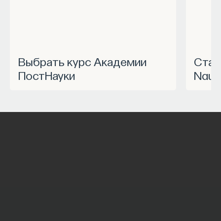
Выбрать курс Академии
Станьте частью программы
ПостНауки
Nauk