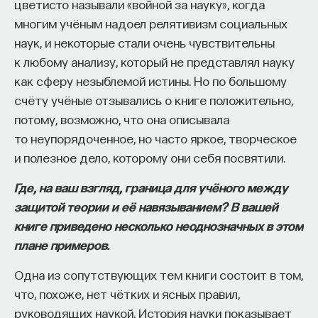
обратился к ИИ, а то, как именно он это делает.
цветисто называли «войной за науку», когда
Если воспринимать ИИ просто как помощника,
многим учёным надоел релятивизм социальных
ресурс или способ сэкономить усилия, студенты
наук, и некоторые стали очень чувствительны
чаще всего лишь снижают когнитивную
к любому анализу, который не представлял науку
нагрузку — а университет вообще не для этого
как сферу незыблемой истины. Но по большому
создан. Они некритично делегируют агенту
счёту учёные отзывались о книге положительно,
самые разные задачи и переносят в эту
потому, возможно, что она описывала
коммуникацию далеко не лучшие привычки.
то неупорядоченное, но часто яркое, творческое
Но если использовать ИИ как сложного
и полезное дело, которому они себя посвятили.
собеседника, который заставляет уточнять
Где, на ваш взгляд, граница для учёного между
основания, спорить и продумывать собственную
защитой теории и её навязыванием? В вашей
позицию, тогда студент действительно
книге приведено несколько неоднозначных в этом
продвигается. Решающее значение имеет
плане примеров.
не объем общения и не тип задания, а характер
самой коммуникации».
Одна из сопутствующих тем книги состоит в том,
что, похоже, нет чётких и ясных правил,
руководящих наукой. История науки показывает