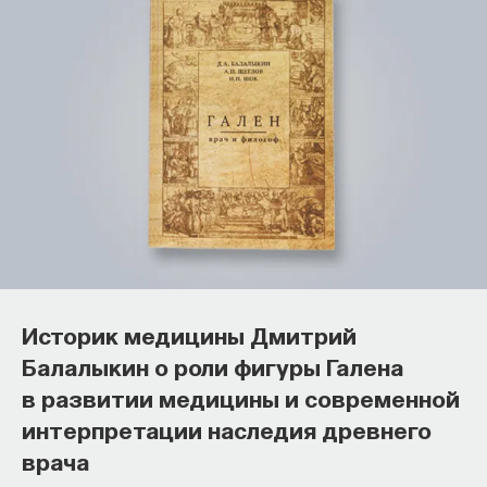
Как наши память, потребности,
эмоции, внимание, воля связаны
с передачей сигналов
Историк медицины Дмитрий
от нейромедиаторов?
Балалыкин о роли фигуры Галена
в развитии медицины и современной
Как устроена наша нервная система
интерпретации наследия древнего
на структурном, клеточном и молекулярном
уровнях? В чем состоит роль нейромедиаторов
врача
при управлении психическими и физическими