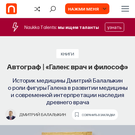
НАЖМИ МЕНЯ
Naukka Talents:
мы ищем таланты
узнать
СОБЫТИЯ
Химия между нейронами:
КНИГИ
вещества, которые управляют нами
Автограф | «Гален: врач и философ»
Как наши память, потребности, эмоции,
Историк медицины Дмитрий Балалыкин
внимание, воля связаны с передачей
о роли фигуры Галена в развитии медицины
сигналов от нейромедиаторов?
и современной интерпретации наследия
древнего врача
ВЯЧЕСЛАВ ДУБЫНИН
СОХРАНИТЬ В ЗАКЛАДКИ
ДМИТРИЙ БАЛАЛЫКИН
СОХРАНИТЬ В ЗАКЛАДКИ