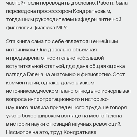
Вячеслав Дубынин
частей», если переводить дословно. Работа была
доктор биологических наук, профессор
переведена профессором Кондратьевым,
кафедры физиологии человека и животных
тогдашним руководителем кафедры античной
биологического факультета МГУ
им. М. В. Ломоносова, специалист в области
филологии филфака МГУ.
физиологии мозга
Эта книга сама по себе является ценнейшим
БИОЛОГИЯ
источником. Она довольно объемная
1297 публикаций
и предварена относительно небольшой
вступительной статьей, где дана общая оценка
БИОЛОГИЯ
МОЗГ
НЕЙРОФИЗИОЛОГИЯ
взгляда Галена на анатомию и физиологию. Этот
комментарий, однако, даже в узком
ЕСТЕСТВЕННЫЕ НАУКИ
ЖУРНАЛ
источниковедческом плане отнюдь не исчерпывал
ХИМИЯ МЕЖДУ НЕЙРОНАМИ
вопроса интерпретационного и историко-
научного анализа приведенного труда, не говоря
уже о более широком взгляде на место Галена
в истории науки с позиций научных революций.
Несмотря на это, труд Кондратьева