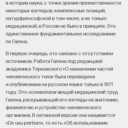
в истории науки, с точки зрения преемственности
— Осознавать связь своего поведения
некоторых взглядов, комплексных позиций,
и эмоций с активностью нейромедиаторов
натурфилософской в том числе, а не только
мозга
медицинской, в России не было в принципе. Это
Автор курса:
Вячеслав Дубынин
— доктор
единственное фундаментальное исследование
биологических наук, профессор кафедры
по Галену.
физиологии человека и животных биологического
В первую очередь это связано с отсутствием
факультета МГУ им. М.В. Ломоносова
источников. Работа Галена под редакцией
академика Терновского «О назначении частей
3/10/2025
человеческого тела» была переведена
и опубликована на русском языке только в 1971
НАПИСАТЬ НАМ
году. Это основополагающий медицинский труд
Галена, раскрывающий его взгляды на анатомию,
физиологию и устройство человеческого
организма. В латинской версии она называется
НАД МАТЕРИАЛОМ РАБОТАЛИ
«De usu partium», то есть «Об использовании