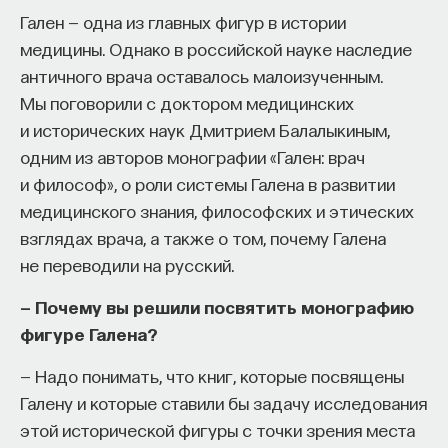
Гален — одна из главных фигур в истории
процессами? Как появляются зависимость,
медицины. Однако в российской науке наследие
утомление, состояние эйфории или азарта?
античного врача оставалось малоизученным.
Каково воздействие на работу мозга гормонов,
Мы поговорили с доктором медицинских
иммунной системы?
и исторических наук Дмитрием Балалыкиным,
Ответы на эти и другие вопросы можно найти,
одним из авторов монографии «Гален: врач
записавшись
на курс «Химия между нейронами:
и философ», о роли системы Галена в развитии
вещества, которые управляют нами»
медицинского знания, философских и этических
взглядах врача, а также о том, почему Галена
Пройдя этот курс, вы научитесь:
не переводили на русский.
— Ориентироваться в общих принципах
— Почему вы решили посвятить монографию
работы нашего организма
фигуре Галена?
— Разбираться в биохимических процессах
— Надо понимать, что книг, которые посвящены
мозга
Галену и которые ставили бы задачу исследования
— Понимать причины нейро- и психопатологий
этой исторической фигуры с точки зрения места