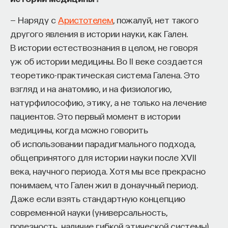
Внеси свой вклад в дело
— Наряду с
Аристотелем
, пожалуй, нет такого
просвещения!
другого явления в истории науки, как Гален.
В истории естествознания в целом, не говоря
ПОДДЕРЖАТЬ ПОСТНАУКУ
уж об истории медицины. Во II веке создается
теоретико-практическая система Галена. Это
взгляд и на анатомию, и на физиологию,
натурфилософию, этику, а не только на лечение
пациентов. Это первый момент в истории
медицины, когда можно говорить
об использовании парадигмального подхода,
общепринятого для истории науки после XVII
века, научного периода. Хотя мы все прекрасно
понимаем, что Гален жил в донаучный период.
Даже если взять стандартную концепцию
современной науки (универсальность,
полезность, наличие гибкой этической системы),