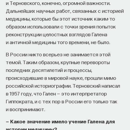
и Терновского, конечно, огромной важности.
Дальнейших научных работ, связанных с историей
медицины, которые бы этот источник каким-то
образом использовали с точки зрения попыток
реконструкции целостных взглядов Галена
КУРС
и античной медицины того времени, не было.
Химия между нейронами:
вещества, которые управляют
В России никто всерьез не занимается этой
нами
темой. Таким образом, крупные перевороты
последних десятилетий и процессы,
происходившие в мировой науке, прошли мимо
СОХРАНИТЬ КУРС
российской историографии. Терновский написал
в 1957 году, что Гален — это интерпретатор
Гиппократа, и с тех пор в России его только так
и воспринимают.
— Какое значение имело учение Галена для
истории медицины?