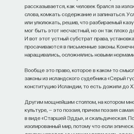
рассказывается, как человек брался за изло
слова, комкать содержание и запинаться. Ус
или улюлюкать, решив, что разбираемый казу
мог быть этот несчастный, но он так плохо 
И вот этот устный субстрат права, установк
просачиваются в письменные законы. Конечн
наращивались, осложнялись новыми нормами, 
Вообще это право, которое в каком-то смыс
законы из исландского судебника «Серый гу
конституцию Исландии, то есть дожили до XX
Другим мощнейшим столпом, на котором мн
культуре, — это поэзия, причем поэзия самая
в виде «Старшей Эдды», и скальдическая. П
изолированный мир, потому что если эпическ
других народов, мы можем вспомнить здесь 