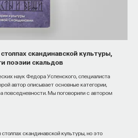
столпах скандинавской культуры,
ти поэзии скальдов
еских наук Федора Успенского, специалиста
орой автор описывает основные категории,
ура повседневности. Мы поговорили с автором
и столпах скандинавской культуры, но это