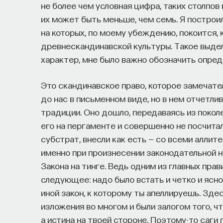
не более чем условная цифра, таких столпов
их может быть меньше, чем семь. Я построил
на которых, по моему убеждению, покоится, к
древнескандинавской культуры. Такое выде
характер, мне было важно обозначить опре
Это скандинавское право, которое замечате
до нас в письменном виде, но в нем отчетли
традиции. Оно дошло, передаваясь из поколе
его на пергаменте и совершенно не посчита
субстрат, внесли как есть — со всеми аллит
именно при произнесении законодательной н
Закона на тинге. Ведь одним из главных пра
следующее: надо было встать и четко и ясно
иной закон, к которому ты апеллируешь. Зде
изложения во многом и были залогом того, ч
а истина на твоей стороне. Поэтому-то саги