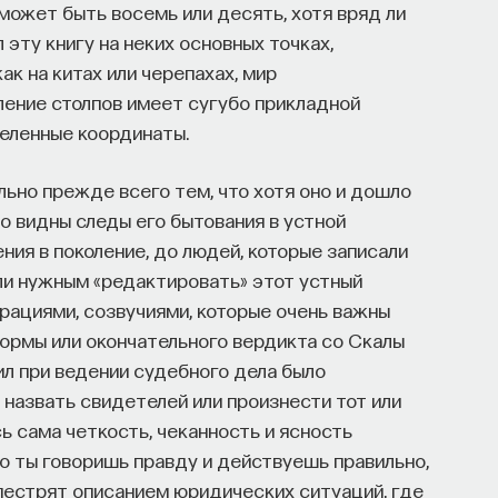
 может быть восемь или десять, хотя вряд ли
 эту книгу на неких основных точках,
ак на китах или черепахах, мир
ление столпов имеет сугубо прикладной
деленные координаты.
льно прежде всего тем, что хотя оно и дошло
во видны следы его бытования в устной
ния в поколение, до людей, которые записали
ли нужным «редактировать» этот устный
ерациями, созвучиями, которые очень важны
ормы или окончательного вердикта со Скалы
вил при ведении судебного дела было
 назвать свидетелей или произнести тот или
сь сама четкость, чеканность и ясность
то ты говоришь правду и действуешь правильно,
 пестрят описанием юридических ситуаций, где