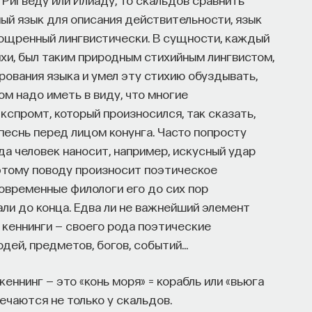
ьный язык для описания действительности, язык
зощренный лингвистически. В сущности, каждый
ихи, был таким природным стихийным лингвистом,
рования языка и умел эту стихию обуздывать,
м надо иметь в виду, что многие
экспромт, который произносился, так сказать,
 песнь перед лицом конунга. Часто попросту
да человек наносит, например, искусный удар
 этому поводу произносит поэтическое
современные филологи его до сих пор
али до конца. Едва ли не важнейший элемент
 кеннинги — своего рода поэтические
дей, предметов, богов, событий…
еннинг — это «конь моря» = корабль или «вьюга
речаются не только у скальдов.