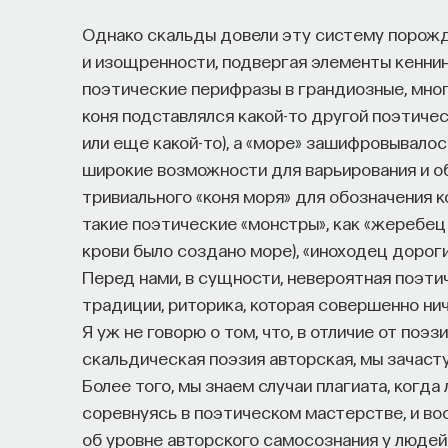
Однако скальды довели эту систему порожд
и изощренности, подвергая элементы кенни
поэтические перифразы в грандиозные, мног
коня подставлялся какой-то другой поэтичес
или еще какой-то), а «море» зашифровывало
широкие возможности для варьирования и об
тривиального «коня моря» для обозначения к
такие поэтические «монстры», как «жеребец 
крови было создано море), «иноходец дороги 
Перед нами, в сущности, невероятная поэти
традиции, риторика, которая совершенно нич
Я уж не говорю о том, что, в отличие от поэ
скальдическая поэзия авторская, мы зачастую
Более того, мы знаем случаи плагиата, когда
соревнуясь в поэтическом мастерстве, и в
об уровне авторского самосознания у людей 