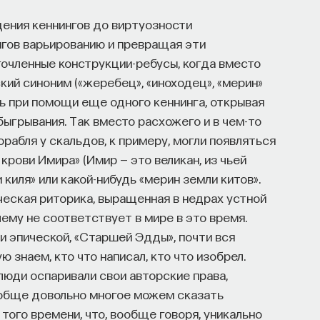
ения кеннингов до виртуозности
нгов варьированию и превращая эти
очленные конструкции-ребусы, когда вместо
кий синоним («жеребец», «иноходец», «мерин»
сь при помощи еще одного кеннинга, открывая
ыгрывания. Так вместо расхожего и в чем-то
орабля у скальдов, к примеру, могли появляться
крови Имира» (Имир — это великан, из чьей
киля» или какой-нибудь «мерин земли китов».
ческая риторика, выращенная в недрах устной
ему не соответствует в мире в это время.
зии эпической, «Старшей Эдды», почти вся
 знаем, кто что написал, кто что изобрел.
 люди оспаривали свои авторские права,
ообще довольно многое можем сказать
того времени, что, вообще говоря, уникально