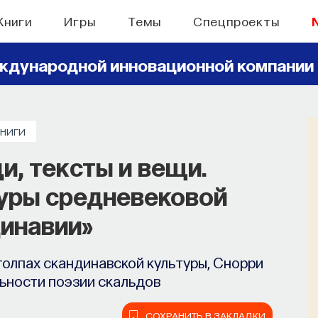
Книги
Игры
Темы
Спецпроекты
ждународной инновационной компании
КНИГИ
и, тексты и вещи.
туры средневековой
инавии»
олпах скандинавской культуры, Снорри
ьности поэзии скальдов
СОХРАНИТЬ В ЗАКЛАДКИ