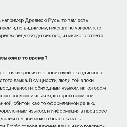
 например Древнюю Русь, то там есть
аем и, по-видимому, никогда не узнаем, кто
ореве» ведутся до сих пор, и никакого ответа
языком в то время?
а, с точки зрения его носителей, скандинавов
стого языка. В сущности, люди той эпохи
вседневности, обиходным языком, на котором
м поводам, и языком, который сами они
енной, сбитой, как-то оформленной речью.
формленным языком, и информация в процессе
 далеко не все можно было сказать
и. Грубо говоря, важные вещи надо говорить