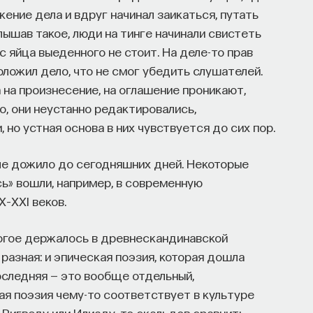
жение дела и вдруг начинал заикаться, путать
лышав такое, люди на тинге начинали свистеть
с яйца выеденного не стоит. На деле-то прав
доложил дело, что не смог убедить слушателей.
а на произнесение, на оглашение проникают,
о, они неустанно редактировались,
но устная основа в них чувствуется до сих пор.
ле дожило до сегодняшних дней. Некоторые
сь» вошли, например, в современную
–XXI веков.
огое держалось в древнескандинавской
 разная: и эпическая поэзия, которая дошла
оследняя — это вообще отдельный,
ая поэзия чему-то соответствует в культуре
Ригведу или Илиаду, то скальдов сравнить