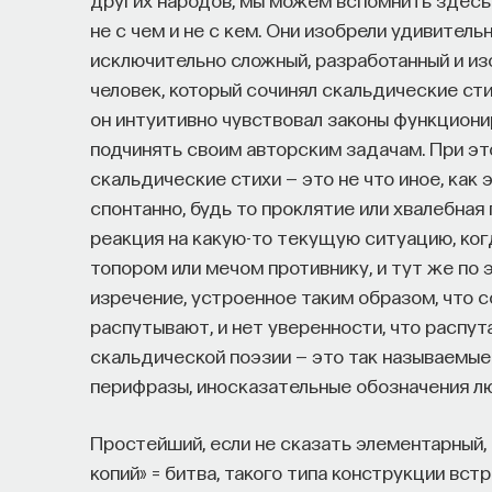
не с чем и не с кем. Они изобрели удивител
исключительно сложный, разработанный и и
человек, который сочинял скальдические ст
он интуитивно чувствовал законы функциони
подчинять своим авторским задачам. При это
скальдические стихи — это не что иное, как 
спонтанно, будь то проклятие или хвалебная
реакция на какую-то текущую ситуацию, ког
топором или мечом противнику, и тут же по
изречение, устроенное таким образом, что 
распутывают, и нет уверенности, что распут
скальдической поэзии — это так называемые
перифразы, иносказательные обозначения лю
Простейший, если не сказать элементарный, к
копий» = битва, такого типа конструкции вст