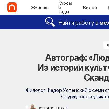
Курсы
Журнал
и
Видео
гиды
Найти работу в
ме
Автограф: «Люд
Из истории куль
Сканд
Филолог Федор Успенский о семи ст
Стурлусоне и уникал
ЮЛИЯ ПОЛЕВАЯ
+1