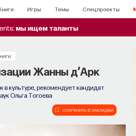
Книги
Игры
Темы
Спецпроекты
ents:
мы ищем таланты
КНИГИ
изации Жанны д’Арк
к в культуре, рекомендует кандидат
аук Ольга Тогоева
СОХРАНИТЬ В ЗАКЛАДКИ