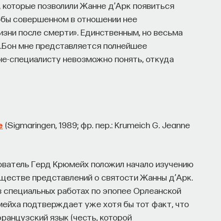
I, которые позволили Жанне д’Арк появиться
кобы совершенном в отношении нее
изни после смерти». Единственным, но весьма
.Бон мне представляется полнейшее
 не-специалисту невозможно понять, откуда
e
(Sigmaringen, 1989; фр. пер.: Krumeich G. Jeanne
ователь Герд Крюмейх положил начало изучению
естве представлений о святости Жанны д’Арк.
в специальных работах по эпопее Орлеанской
мейха подтверждает уже хотя бы тот факт, что
ранцузский язык (честь, которой