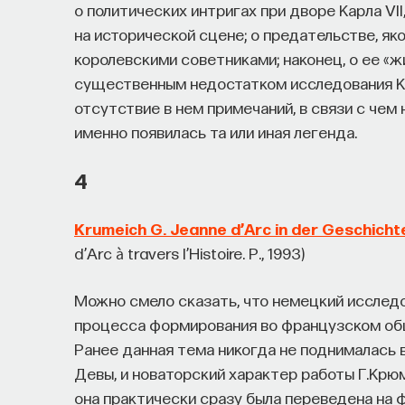
о политических интригах при дворе Карла VI
на исторической сцене; о предательстве, я
королевскими советниками; наконец, о ее «ж
существенным недостатком исследования К
отсутствие в нем примечаний, в связи с чем
именно появилась та или иная легенда.
4
Krumeich G. Jeanne d’Arc in der Geschicht
d’Arc à travers l’Histoire. P., 1993)
Можно смело сказать, что немецкий исслед
процесса формирования во французском общ
Ранее данная тема никогда не поднималась 
Девы, и новаторский характер работы Г.Крю
она практически сразу была переведена на ф