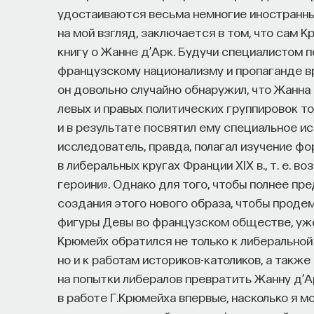
удостаиваются весьма немногие иностранны
на мой взгляд, заключается в том, что сам 
книгу о Жанне д’Арк. Будучи специалистом 
французскому национализму и пропаганде вр
он довольно случайно обнаружил, что Жанна
левых и правых политических группировок т
и в результате посвятил ему специальное и
исследователь, правда, полагал изучение ф
в либеральных кругах Франции XIX в., т. е. в
героини». Однако для того, чтобы полнее пр
создания этого нового образа, чтобы проде
фигуры Девы во французском обществе, уже
Крюмейх обратился не только к либеральной
но и к работам историков-католиков, а такж
на попытки либералов превратить Жанну д’А
в работе Г.Крюмейха впервые, насколько я м