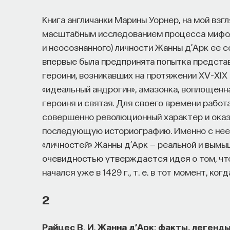
Книга англичанки Марины Уорнер, на мой взг
масштабным исследованием процесса мифоло
и неосознанного) личности Жанны д’Арк ее 
впервые была предпринята попытка предста
героини, возникавших на протяжении XV–XIX в
«идеальный андрогин», амазонка, воплощенн
героиня и святая. Для своего времени работа
совершенно революционный характер и оказ
последующую историографию. Именно с нее 
«личностей» Жанны д’Арк — реальной и вымы
очевидностью утверждается идея о том, ч
начался уже в 1429 г., т. е. в тот момент, к
2
Райцес В. И. Жанна д’Арк: факты, легенд