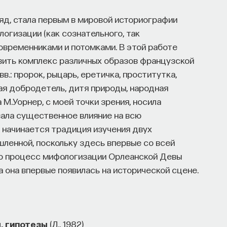
ляд, стала первым в мировой историографии
гизации (как сознательного, так
современниками и потомками. В этой работе
вить комплекс различных образов французской
в.: пророк, рыцарь, еретичка, проститутка,
ая добродетель, дитя природы, народная
 М.Уорнер, с моей точки зрения, носила
ала существенное влияние на всю
начинается традиция изучения двух
шленной, поскольку здесь впервые со всей
то процесс мифологизации Орлеанской Девы
огда она впервые появилась на исторической сцене.
ы, гипотезы
(Л., 1982)