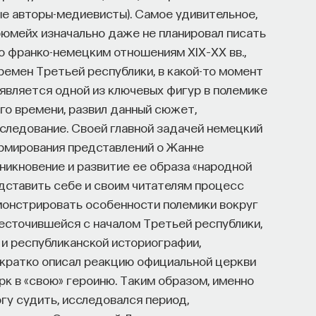
е авторы-медиевисты). Самое удивительное,
Крюмейх изначально даже не планировал писать
по франко-немецким отношениям XIX–XX вв.,
емен Третьей республики, в какой-то момент
 является одной из ключевых фигур в полемике
ого времени, развил данный сюжет,
сследование. Своей главной задачей немецкий
ормирования представлений о Жанне
озникновение и развитие ее образа «народной
едставить себе и своим читателям процесс
монстрировать особенности полемики вокруг
сточившейся с началом Третьей республики,
 и республиканской историографии,
е кратко описал реакцию официальной церкви
рк в «свою» героиню. Таким образом, именно
огу судить, исследовался период,