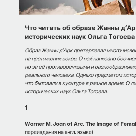
Что читать об образе Жанны д’Ар
исторических наук Ольга Тогоева
Образ Жанны д’Арк претерпевал многочисле
на протяжении веков. О ней написано бесчи
но за её противоречивыми и разнообразным
реального человека. Однако предметом истор
что бытовали в культуре в разное время. О 
исторических наук Ольга Тогоева.
1
Warner M. Joan of Arc. The Image of Fema
переиздания на англ. языке)