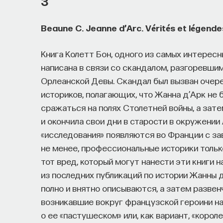
3
Beaune C. Jeanne d’Arc. Vérités et légende
Книга Колетт Бон, одного из самых интерес
написана в связи со скандалом, разгоревшим
Орлеанской Девы. Скандал был вызван очере
историков, полагающих, что Жанна д’Арк не б
сражаться на полях Столетней войны, а зат
и окончила свои дни в старости в окружени
«исследования» появляются во Франции с зав
не менее, профессиональные историки только
тот вред, который могут нанести эти книги 
из последних публикаций по истории Жанны д’
полно и внятно описываются, а затем разве
возникавшие вокруг французской героини на
о ее «пастушеском» или, как вариант, «коро