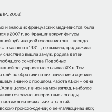
s
(P., 2008)
ных и знающих французских медиевистов, была
ся в 2007 г. во Франции вокруг фигуры
дной публикацией «сюрвивистов» — псевдо-
ыла казнена в 1431 г., но выжила, продолжила
ем счастливо вышла замуж, родила детей
и любящего семейства. Подобные
идной регулярностью с начала XIX в. Тем
 сейчас обратили на них внимание и оценили
нашему знанию о прошлом. Работа К.Бон — одна
Арк в целом, и в ней, на мой взгляд, наиболее
нчиваются самые невероятные легенды,
 протяжении нескольких столетий:
левском» происхождении; о ее «галлюцинациях»;