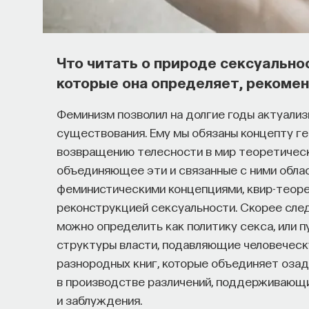
Что читать о природе сексуальн
которые она определяет, рекоме
Феминизм позволил на долгие годы актуали
существования. Ему мы обязаны концепту ге
возвращению телесности в мир теоретическ
объединяющее эти и связанные с ними облас
феминистическими концепциями, квир-теоре
реконструкцией сексуальности. Скорее след
можно определить как политику секса, или
структуры власти, подавляющие человеческ
разнородных книг, которые объединяет озад
в производстве различений, поддерживающи
и заблуждения.