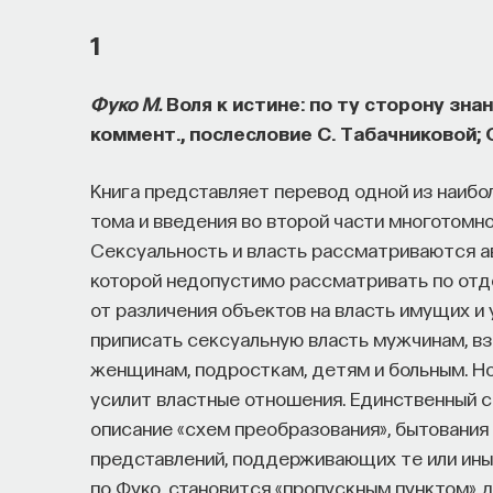
1
Фуко М.
Воля к истине: по ту сторону знан
коммент., послесловие С. Табачниковой; О
Книга представляет перевод одной из наиб
тома и введения во второй части многотомно
Сексуальность и власть рассматриваются а
которой недопустимо рассматривать по отде
от различения объектов на власть имущих 
приписать сексуальную власть мужчинам, вз
женщинам, подросткам, детям и больным. Н
усилит властные отношения. Единственный с
описание «схем преобразования», бытования
представлений, поддерживающих те или ины
по Фуко, становится «пропускным пунктом» 