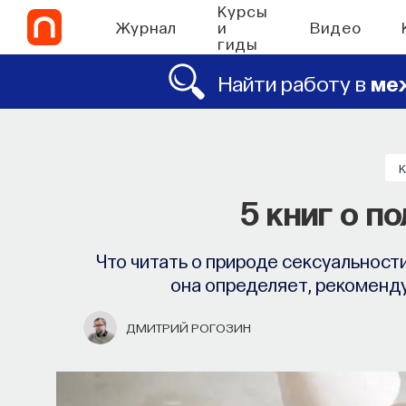
Курсы
Журнал
и
Видео
гиды
Найти работу в
ме
5 книг о п
Что читать о природе сексуальност
она определяет, рекоменд
ДМИТРИЙ РОГОЗИН