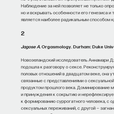
Наблюдение за ней позволяет не только оп
но и вскрывать особенности его генезиса и
является наиболее радикальным способом к
2
Jagose A.
Orgasmology. Durham: Duke Unive
Новозеландский исследователь Аннамари Дж
подошла к разговору о сексе. Реконструиру
половых отношений в двадцатом веке, она у
связанные с представлениями о сексуальной
продуктом прошлого века. Доминирование м
и принуждения к сокрытию и нерефлексируе
к формированию суррогатного человека, с о
сексуальных переживаний, с другой — загнан