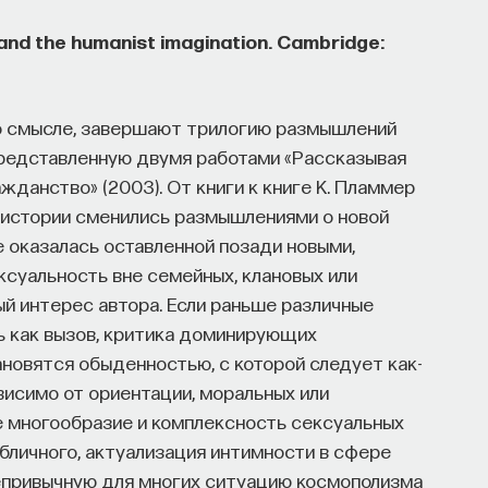
and the humanist imagination. Cambridge:
то смысле, завершают трилогию размышлений
представленную двумя работами «Рассказывая
жданство» (2003). От книги к книге К. Пламмер
 истории сменились размышлениями о новой
 оказалась оставленной позади новыми,
уальность вне семейных, клановых или
й интерес автора. Если раньше различные
 как вызов, критика доминирующих
ановятся обыденностью, с которой следует как-
висимо от ориентации, моральных или
е многообразие и комплексность сексуальных
убличного, актуализация интимности в сфере
епривычную для многих ситуацию космополизма