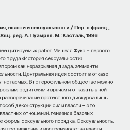
ия, власти и сексуальности / Пер. с франц.,
бщ. ред. А. Пузырея. М.: Касталь, 1996
олее цитируемых работ Мишеля Фуко — первого
го труда «История сексуальности».
втором как неразрывная диада, элементы
льности. Центральная идея состоит в отказе
и угнетаемых. В гетерофильном обществе можно
рослым, родителям и врачам и отказать в ней
о разворачивание протестного дискурса лишь
пособ деконструкции силы власти — это
 властных отношений, генезиса базовых
е формы сексуального порядка. Сексуальность,
для продвижения и воспроизводства власти.