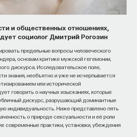
ости и общественных отношениях,
ндует социолог Дмитрий Рогозин
зировать предельные вопросы человеческого
ндера, основам критике мужской гегемонии,
ого дискурса. Исследовательское поле,
ти знания, необъятно и уже не исчерпывается
тизированием или исторической
ует говорить о научных изысканиях, которые
 публичный дискурс, разрушающий доминантные
ую индивидуальность. Ниже представлено пять
аченность о природе сексуальности и её роли
х современные практики, установки, убеждения