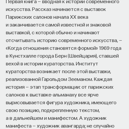
Первая книга — вводная к истории современного
искусства. Рассказ начинается с выставок
Парижских салонов начала ХХ века
НАД МАТЕРИАЛОМ РАБОТАЛИ
и заканчивается самой известной и знаковой
выставкой, с которой обычно и начинают
ПостНаука
отсчитывать историю современного искусства, —
команда ПостНауки
«Когда отношения становятся формой» 1969 года
в Кунстхалле города Берн (Швейцария), ставшей
вехой в истории кураторства. Институт
НАУКА
кураторства возникает после этой выставки,
237 публикаций
реализованной Гарольдом Зееманом. Каждая
история — этап трансформации: от парижских
НАУКА
ЖУРНАЛ
салонов к выставке-альманаху все ярче
ФИЛОСОФСКИЙ ПОИСК: НАЧАЛА
вырисовывается фигура художника, имеющего
свою позицию, подкрепленную текстом,
а в дальнейшем и манифестом. А художник
манифеста — художник авангарда; не случайно