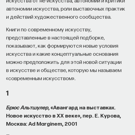
искусства от не-искусства, автономии и критики
такое пространство и что такое время? Что
автономии искусства, роли выставочных практик
значит мыслить и что представляет собой наше
и действий художественного сообщества.
сознание? Реальна ли реальность и откуда
мы знаем то, что знаем? Существует ли в мире
Книги по современному искусству,
свобода?
представленные в настоящей подборке,
показывают, как формируются новые условия
— Переосмыслите границы доверия
искусства и какие концептуальные основания
собственному знанию.
можно предположить для этой новой ситуации
в искусстве и обществе, которую мы называем
Автор курса:
Диана Гаспарян
— кандидат
«современным искусством».
философских наук, профессор Школы философии
и культурологии факультета гуманитарных наук
1
НИУ ВШЭ.
Брюс Альтшулер
, «Авангард на выставках.
3/30/2022
Новое искусство в ХХ веке», пер. Е. Курова,
Москва: Ad Marginem, 2001
НАПИСАТЬ НАМ