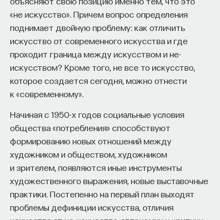
объясняют свою позицию именно тем, что это
начала»
.
«не искусство». Причем вопрос определения
поднимает двойную проблему: как отличить
Слушатели курса убедятся в том, что
искусство от современного искусства и где
философский поиск — это не только каскад
проходит граница между искусством и не-
занимательных головоломок, но и набор
искусством? Кроме того, не все то искусство,
инструментов, жизненно необходимых для
которое создается сегодня, можно отнести
современного человека.
к «современному».
Пройдя этот курс, вы:
Начиная с 1950-х годов социальные условия
— Овладеете ключевыми для независимого
общества «потребления» способствуют
мышления навыками: научитесь критически
формированию новых отношений между
воспринимать информацию и логично
художником и обществом, художником
и аргументированно доказывать свою точку
и зрителем, появляются иные инструменты
зрения.
художественного выражения, новые выставочные
практики. Постепенно на первый план выходят
— Узнаете, как философия отвечает
проблемы дефиниции искусства, отличия
на основополагающие вопросы человечества: что