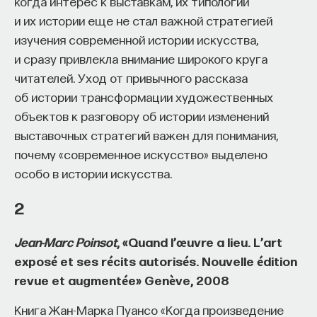
когда интерес к выставкам, их типологии
и их истории еще не стал важной стратегией
Внеси свой вклад в дело
изучения современной истории искусства,
просвещения!
и сразу привлекла внимание широкого круга
читателей. Уход от привычного рассказа
ПОДДЕРЖАТЬ ПОСТНАУКУ
об истории трансформации художественных
объектов к разговору об истории изменений
выставочных стратегий важен для понимания,
почему «современное искусство» выделено
особо в истории искусства.
2
Jean-Marc Poinsot
, «Quand l’œuvre a lieu. L’art
exposé et ses récits autorisés. Nouvelle édition
revue et augmentée» Genève, 2008
Книга Жан-Марка Пуансо «Когда произведение