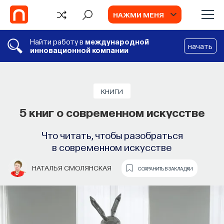
НАЖМИ МЕНЯ
Найти работу в
международной
начать
инновационной компании
СОБЫТИЯ
Философский поиск: начала
КНИГИ
5 книг о современном искусстве
Как философия помогает составлять
собственное мнение о происходящем
Что читать, чтобы разобраться
в мире?
в современном искусстве
ПОСТНАУКА
СОХРАНИТЬ В ЗАКЛАДКИ
НАТАЛЬЯ СМОЛЯНСКАЯ
СОХРАНИТЬ В ЗАКЛАДКИ