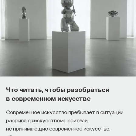
Как философия помогает составлять
собственное мнение
о происходящем в мире?
Что читать, чтобы разобраться
Как философия помогает понять мир, в котором
в современном искусстве
мы живем, расширять собственные
представления об окружающей
Современное искусство пребывает в ситуации
действительности и познавать самого себя?
разрыва с «искусством»: зрители,
Ответы на эти и другие вопросы можно найти,
не принимающие современное искусство,
записавшись
на курс «Философский поиск: