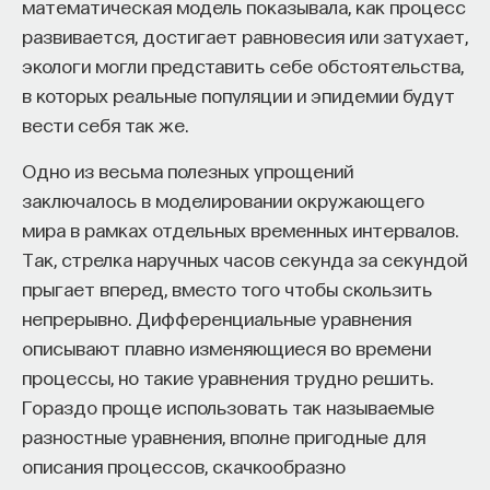
математическая модель показывала, как процесс
на которых были продемонстрированы и первые
развивается, достигает равновесия или затухает,
впечатляющие результаты обучения
экологи могли представить себе обстоятельства,
с подкреплением, например игры
Atari
. Это
в которых реальные популяции и эпидемии будут
простые компьютерные игры, в которые многие
вести себя так же.
играли в 1990-е — начале 2000-х. В этом случае
агент воспринимает среду как изображение,
Одно из весьма полезных упрощений
попиксельно может это немного сворачивать
заключалось в моделировании окружающего
в более сжатое представление, состояние. Его
мира в рамках отдельных временных интервалов.
действия — это перемещения какой-нибудь
Так, стрелка наручных часов секунда за секундой
ракетки, которая отражает шарик и выбивает
прыгает вперед, вместо того чтобы скользить
позиции наверху экрана. Вознаграждением
непрерывно. Дифференциальные уравнения
является счет очков. Нам нужно
описывают плавно изменяющиеся во времени
максимизировать количество очков, которое
процессы, но такие уравнения трудно решить.
мы получим в конце.
Гораздо проще использовать так называемые
разностные уравнения, вполне пригодные для
Оказывается, иерархическое обучение
описания процессов, скачкообразно
с подкреплением позволяет достигать большего