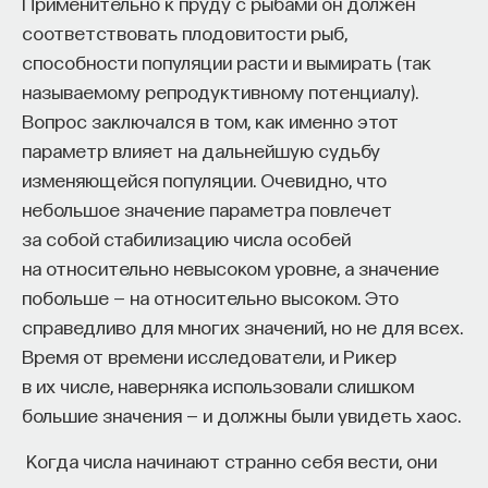
Применительно к пруду с рыбами он должен
когнитивных систем ИИ Института AIRI и Центра
когнитивного моделирования МФТИ
соответствовать плодовитости рыб,
способности популяции расти и вымирать (так
ТЕХНОЛОГИИ
называемому репродуктивному потенциалу).
644 публикации
Вопрос заключался в том, как именно этот
параметр влияет на дальнейшую судьбу
ТЕХНОЛОГИИ
МАШИННОЕ ОБУЧЕНИЕ
изменяющейся популяции. Очевидно, что
небольшое значение параметра повлечет
РОБОТОТЕХНИКА
ОБУЧЕНИЕ С ПОДКРЕПЛЕНИЕМ
за собой стабилизацию числа особей
ТОЧНЫЕ НАУКИ
на относительно невысоком уровне, а значение
побольше — на относительно высоком. Это
справедливо для многих значений, но не для всех.
Время от времени исследователи, и Рикер
в их числе, наверняка использовали слишком
большие значения — и должны были увидеть хаос.
Когда числа начинают странно себя вести, они