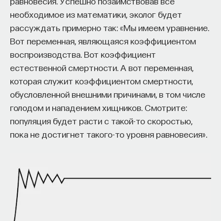
равновесия. Успешно позаимствовав все
что у нас есть последовательность действий,
необходимое из математики, эколог будет
а говорим, что эта последовательность действий
рассуждать примерно так: «Мы имеем уравнение.
генерируется абстрактным автоматом.
Вот переменная, являющаяся коэффициентом
В дискретной математике есть раздел теории
воспроизводства. Вот коэффициент
автоматов. На самом деле это подпрограмма,
естественной смертности. А вот переменная,
некоторый сжатый алгоритм, который мы должны
которая служит коэффициентом смертности,
сгенерировать, а он, в свою очередь, генерирует
обусловленной внешними причинами, в том числе
ту самую последовательность действий, которую
голодом и нападением хищников. Смотрите:
мы и используем, чтобы достигать подцели. Это
популяция будет расти с такой-то скоростью,
одна из задач генерации маленьких подпрограмм.
пока не достигнет такого-то уровня равновесия».
В целом иерархическое обучение
с подкреплением имеет не только теоретический
интерес, чтобы улучшать и делать более
эффективными алгоритмы обучения
с подкреплением. Они сейчас очень популярны
и начинают использоваться в робототехнике