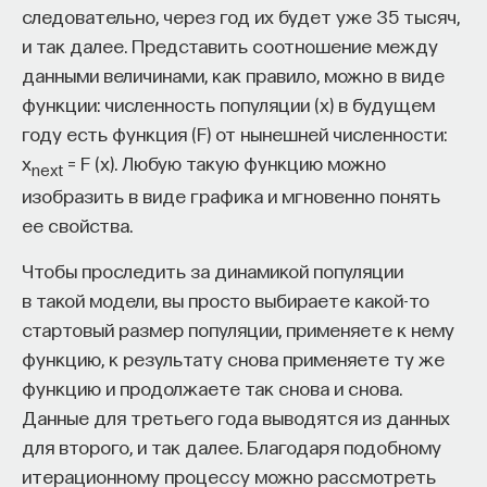
следовательно, через год их будет уже 35 тысяч,
Наши предсказания — какой счет в итоге
и так далее. Представить соотношение между
мы получим на самом деле, если здесь в данный
данными величинами, как правило, можно в виде
момент совершим это действие. Этот подход
функции: численность популяции (x) в будущем
в фреймворке
Options
расширяется на то, что
году есть функция (F) от нынешней численности:
мы теперь предсказываем не на один шаг вперед.
x
= F (x). Любую такую функцию можно
next
Мы знаем, какое вознаграждение получим, если
изобразить в виде графика и мгновенно понять
дальше будем следовать нашей стратегии
ее свойства.
применения действий.
Чтобы проследить за динамикой популяции
Одна из проблем в иерархическом обучении
в такой модели, вы просто выбираете какой-то
с подкреплением заключается в том, что нам
стартовый размер популяции, применяете к нему
заранее нужно задавать подцели. То есть нам
функцию, к результату снова применяете ту же
нужно заранее говорить, какие подзадачи
функцию и продолжаете так снова и снова.
мы хотим решать и для каких подзадач хотим
Данные для третьего года выводятся из данных
составлять эти последовательности действий.
для второго, и так далее. Благодаря подобному
Грубо говоря, мы должны сказать, что агент ищет
итерационному процессу можно рассмотреть