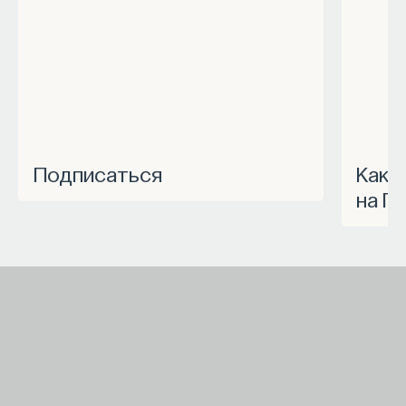
Подписаться
Как запустить спецпроект
на П