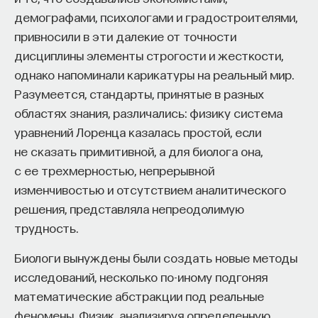
демографами, психологами и градостроителями,
не с нуля, а используя предыдущие знания.
Внеси свой вклад в дело
привносили в эти далекие от точности
На помощь приходит иерархическое обучение
просвещения!
дисциплины элементы строгости и жесткости,
с подкреплением.
однако напоминали карикатуры на реальный мир.
ПОДДЕРЖАТЬ ПОСТНАУКУ
Если у вас есть набор элементарных действий —
Разумеется, стандарты, принятые в разных
двигаться вперед, назад — и вы постоянно
областях знания, различались: физику система
используете только их, то transfer learning,
уравнений Лоренца казалась простой, если
то есть перенос знаний из предыдущей задачи
не сказать примитивной, а для биолога она,
в новую, происходит очень долго. У вас нет
с ее трехмерностью, непрерывной
никаких заранее заготовленных правил
изменчивостью и отсутствием аналитического
выполнения задачи, которые были бы более
решения, представляла непреодолимую
длинные, чем эти элементарные действия.
трудность.
В иерархическом обучении с подкреплением
Биологи вынуждены были создать новые методы
задача состоит в том, чтобы запоминать
исследований, несколько по-иному подгоняя
некоторые последовательности этих действий —
математические абстракции под реальные
например, двигаться вперед, вперед, вперед,
феномены. Физик, анализируя определенную
а потом налево, — которые позволяют достичь