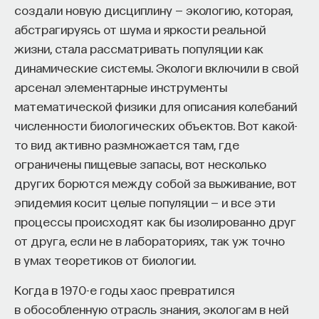
в которую он должен приехать и взять какую-
Вячеслав Дубынин
создали новую дисциплину — экологию, которая,
нибудь вещь. Вознаграждением служит,
доктор биологических наук, профессор
абстрагируясь от шума и яркости реальной
кафедры физиологии человека и животных
например, евклидово расстояние до предмета
биологического факультета МГУ
жизни, стала рассматривать популяции как
им. М. В. Ломоносова, специалист в области
в этой комнате: чем он ближе, тем больше ему
динамические системы. Экологи включили в свой
физиологии мозга
поступает это число. Если он далеко, это число 5,
арсенал элементарные инструменты
если он близко, это 10 или 20. Задача агента —
БИОЛОГИЯ
математической физики для описания колебаний
выполнить такие действия, чтобы как можно
1297 публикаций
численности биологических объектов. Вот какой-
быстрее заработать больше вознаграждений.
то вид активно размножается там, где
Вознаграждения могут быть отрицательными,
БИОЛОГИЯ
МОЗГ
НЕЙРОФИЗИОЛОГИЯ
ограничены пищевые запасы, вот несколько
и это значит, что агента наказывают, если он,
других борются между собой за выживание, вот
ЕСТЕСТВЕННЫЕ НАУКИ
ЖУРНАЛ
например, едет не в ту сторону.
эпидемия косит целые популяции — и все эти
ХИМИЯ МЕЖДУ НЕЙРОНАМИ
процессы происходят как бы изолированно друг
Такие задачи сильно отличаются от классических
от друга, если не в лабораториях, так уж точно
задач машинного обучения, потому что мы агенту
в умах теоретиков от биологии.
не говорим явно, что он должен делать правильно.
Ему нужно найти золотую середину между
Когда в 1970-е годы хаос превратился
исследованием среды и максимально быстрым
в обособленную отрасль знания, экологам в ней
зарабатыванием очков. Вначале он ничего