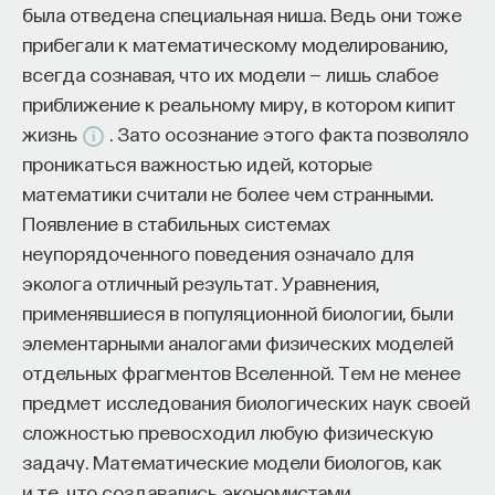
была отведена специальная ниша. Ведь они тоже
не знает о существующих средах — комнатах.
прибегали к математическому моделированию,
Ему нужно набрать память, а затем использовать
всегда сознавая, что их модели — лишь слабое
ее, чтобы предпринимать действия. Это одна
приближение к реальному миру, в котором кипит
из основных задач, которую нужно преодолеть
жизнь
. Зато осознание этого факта позволяло
в обучении с подкреплением: как можно быстрее
КУРС
проникаться важностью идей, которые
Химия между нейронами:
набрать опыт, а потом его использовать для
математики считали не более чем странными.
вещества, которые управляют
решения задачи.
Появление в стабильных системах
нами
неупорядоченного поведения означало для
Здесь очень близко подходят задачи
transfer
эколога отличный результат. Уравнения,
learning
— переноса обучения. Предположим, у нас
СОХРАНИТЬ КУРС
применявшиеся в популяционной биологии, были
с вами робот перемещался в одной сети комнат,
элементарными аналогами физических моделей
а потом вы его решили переместить на улицу:
отдельных фрагментов Вселенной. Тем не менее
пусть он там двигается и дойдет до какого-то
предмет исследования биологических наук своей
целевого состояния на улице. Это те же самые
сложностью превосходил любую физическую
действия, но описание состояния, которое
задачу. Математические модели биологов, как
он получает, например, с сенсоров, немного
и те, что создавались экономистами,
другое. Тут возникает необходимость обучаться