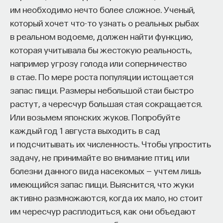
Такая статистика позволяет выделять эти
им необходимо нечто более сложное. Ученый,
состояния. В примере с комнатами нам, чтобы
который хочет что-то узнать о реальных рыбах
дойти до цели, до предмета в другой комнате,
в реальном водоеме, должен найти функцию,
обязательно нужно пройти через дверь.
которая учитывала бы жестокую реальность,
Сколько бы мы попыток ни делали, мы всегда
например угрозу голода или соперничество
через это состояние пройдем. Это один
в стае. По мере роста популяции истощается
из подходов, который сейчас один из наиболее
запас пищи. Размеры небольшой стаи быстро
перспективных и применяется на практике.
растут, а чересчур большая стая сокращается.
Или возьмем японских жуков. Попробуйте
Второй подход в иерархическом обучении еще
каждый год 1 августа выходить в сад
в начале 2000-х предложил Дитерихом, один
и подсчитывать их численность. Чтобы упростить
из основоположников обучения
задачу, не принимайте во внимание птиц или
с подкреплением —
Max Q
, максимизация оценки
болезни данного вида насекомых — учтем лишь
состояний. Этот подход интересен тем, что был
имеющийся запас пищи. Выяснится, что жуки
предложен один из классических примеров,
активно размножаются, когда их мало, но стоит
на которых проверяют сейчас многие задачи
им чересчур расплодиться, как они объедают
обучения с подкреплением, иерархического