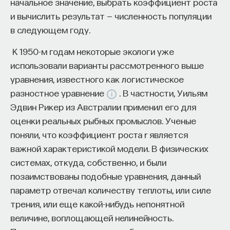
начальное значение, выбрать коэффициент роста
вознаграждением, которое мы получаем при
и вычислить результат — численность популяции
достижении цели. Оказывается, человек тоже
в следующем году.
активно использует иерархию действий
и последовательности действий,
К 1950-м годам некоторые экологи уже
он их формирует автоматически, для того чтобы
использовали варианты рассмотренного выше
очень часто их переиспользовать.
уравнения, известного как логистическое
разностное уравнение
. В частности, Уильям
10/19/2018
Эдвин Рикер из Австралии применил его для
оценки реальных рыбных промыслов. Ученые
НАПИСАТЬ НАМ
поняли, что коэффициент роста r является
важной характеристикой модели. В физических
системах, откуда, собственно, и были
позаимствованы подобные уравнения, данный
НАД МАТЕРИАЛОМ РАБОТАЛИ
параметр отвечал количеству теплоты, или силе
трения, или еще какой-нибудь непонятной
Александр Панов
величине, воплощающей нелинейность.
доктор физико-математических наук,
профессор РАН, директор Лаборатории