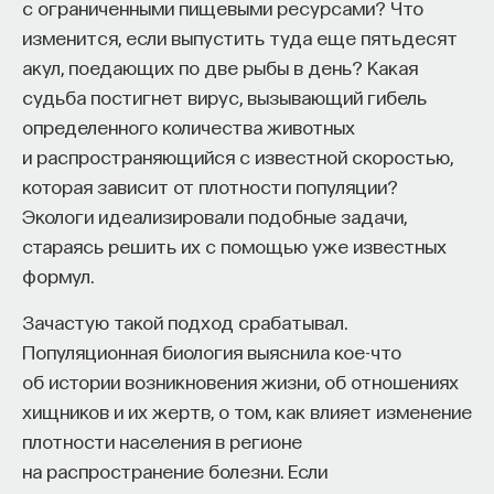
с ограниченными пищевыми ресурсами? Что
а те подпоследовательности, которые он выучил
изменится, если выпустить туда еще пятьдесят
при работе с предыдущей задачей, то мы таким
акул, поедающих по две рыбы в день? Какая
образом позволяем ему строить иерархию
судьба постигнет вирус, вызывающий гибель
действий. Он может выполнить не элементарное
определенного количества животных
действие, а умение, или, как иногда это еще
и распространяющийся с известной скоростью,
называют,
skill
или
option
. Оно состоит из более
которая зависит от плотности популяции?
мелких элементарных действий или других
Экологи идеализировали подобные задачи,
абстрактных действий. Такой подход достаточно
стараясь решить их с помощью уже известных
простой и в каком-то смысле сближает алгоритмы
формул.
планирования поведения и обучения
с подкреплением. Это позволяет быстрее
Зачастую такой подход срабатывал.
обучаться и достигать большей эффективности
Популяционная биология выяснила кое-что
при решении задач, в которых используется
об истории возникновения жизни, об отношениях
обучение с подкреплением.
хищников и их жертв, о том, как влияет изменение
плотности населения в регионе
Эффективность была продемонстрирована
на распространение болезни. Если
на классических задачах компьютерных игр,