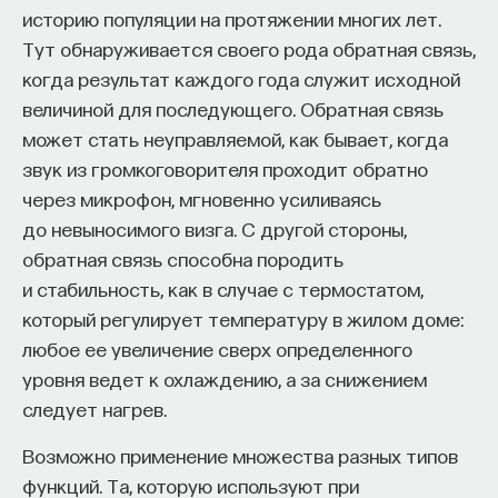
двери в этой комнате и именно для достижения
историю популяции на протяжении многих лет.
дверей он должен составлять
Тут обнаруживается своего рода обратная связь,
подпоследовательности действий. То есть
когда результат каждого года служит исходной
сегодня не существует сколько-нибудь
величиной для последующего. Обратная связь
эффективных подходов, в которых агент сам бы
может стать неуправляемой, как бывает, когда
находил себе те самые подцели.
звук из громкоговорителя проходит обратно
через микрофон, мгновенно усиливаясь
Задача называется задачей целеполагания, когда
до невыносимого визга. С другой стороны,
агент, решая некоторую абстрактную задачу,
обратная связь способна породить
пробует выделить себе подзадачи, которые
и стабильность, как в случае с термостатом,
являются существенными для достижения
который регулирует температуру в жилом доме:
общей задачи. Один из многообещающих
любое ее увеличение сверх определенного
подходов заключается в том, что агент пытается
уровня ведет к охлаждению, а за снижением
найти бутылочные горлышки (
bottleneck
)
следует нагрев.
в процессе своего исследования среды. Когда
агент исследует среду, он не всегда может
Возможно применение множества разных типов
следовать своей стратегии, потому что у него
функций. Та, которую используют при