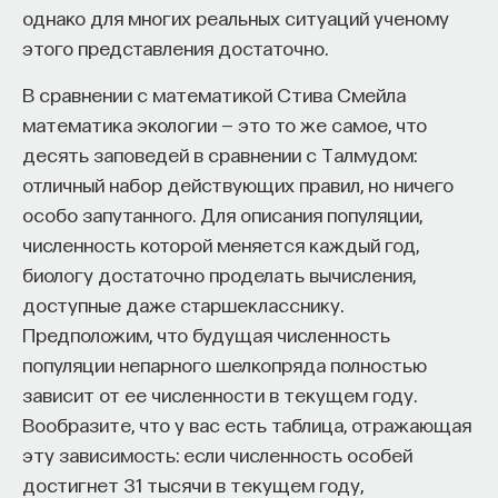
с подкреплением Ричардом Саттоном, сейчас
однако для многих реальных ситуаций ученому
развивается одной из его учениц. Этот подход,
этого представления достаточно.
или фреймворк, называется
Options
. Это такая
В сравнении с математикой Стива Смейла
подпоследовательность действий, которая
математика экологии — это то же самое, что
сопровождается отдельным набором состояний,
десять заповедей в сравнении с Талмудом:
в которых сказано, что нужно начинать цепочку
отличный набор действующих правил, но ничего
действий. Цепочка действий заканчивается
особо запутанного. Для описания популяции,
терминальными состояниями, то есть условиями
численность которой меняется каждый год,
ее завершения. В данном случае используется
биологу достаточно проделать вычисления,
подход вычисления ценности пар «состояние —
доступные даже старшекласснику.
действие». Когда мы хотим для данного
Предположим, что будущая численность
состояния выяснить, какое действие
популяции непарного шелкопряда полностью
предпринять, мы для этой пары «действие
зависит от ее численности в текущем году.
и текущее состояние» сопоставляем некоторое
Вообразите, что у вас есть таблица, отражающая
число, вознаграждение, которое получим
эту зависимость: если численность особей
в дальнейшем, если совершим действие в этом
достигнет 31 тысячи в текущем году,
состоянии.