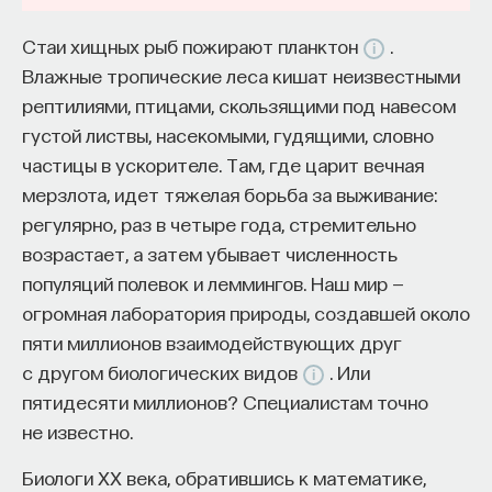
те или иные действия в этой среде.
— Осознавать связь своего поведения
Стаи хищных рыб пожирают планктон
.
и эмоций с активностью нейромедиаторов
Целью агента является максимизация
Влажные тропические леса кишат неизвестными
мозга
суммарного вознаграждения, которое
рептилиями, птицами, скользящими под навесом
он получает в результате достаточно длинного
Автор курса:
Вячеслав Дубынин
— доктор
густой листвы, насекомыми, гудящими, словно
взаимодействия в этой среде. В обучении
биологических наук, профессор кафедры
частицы в ускорителе. Там, где царит вечная
с подкреплением небольшой промежуток
физиологии человека и животных биологического
мерзлота, идет тяжелая борьба за выживание:
действия агента принято называть эпизодом.
факультета МГУ им. М.В. Ломоносова
регулярно, раз в четыре года, стремительно
Он может заканчиваться терминальным
возрастает, а затем убывает численность
состоянием или целевым состоянием, когда агент
3/10/2025
популяций полевок и леммингов. Наш мир —
достиг конечного результата.
огромная лаборатория природы, создавшей около
НАПИСАТЬ НАМ
пяти миллионов взаимодействующих друг
В качестве примера можно предположить, что
с другом биологических видов
. Или
у нас с вами есть робот, который является
пятидесяти миллионов? Специалистам точно
агентом, он движется в некоторых помещениях.
не известно.
Он может ехать вперед, назад и открывать двери
НАД МАТЕРИАЛОМ РАБОТАЛИ
в соседние комнаты. Целью служит комната,
Биологи XX века, обратившись к математике,