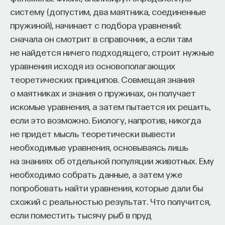
систему (допустим, два маятника, соединенные
некоторых подцелей при выполнении общей
пружиной), начинает с подбора уравнений:
задачи.
сначала он смотрит в справочник, а если там
Если мы говорим про комнаты, то одной
не найдется ничего подходящего, строит нужные
из подцелей может служить доехать до двери
уравнения исходя из основополагающих
в конкретной комнате. То есть не ехать влево,
теоретических принципов. Совмещая знания
вправо, тыкаться в стенки, а напрямую
о маятниках и знания о пружинах, он получает
направиться к двери, которая находится прямо
искомые уравнения, а затем пытается их решить,
перед нами. Выучив такую последовательность —
если это возможно. Биологу, напротив, никогда
двигаться до двери в данных комнатах, —
не придет мысль теоретически вывести
мы можем эту подпоследовательность потом
необходимые уравнения, основываясь лишь
использовать в других комнатах или даже
на знаниях об отдельной популяции животных. Ему
в другом окружении, чтобы двигаться, например,
необходимо собрать данные, а затем уже
к двери в здании.
попробовать найти уравнения, которые дали бы
схожий с реальностью результат. Что получится,
И вот когда мы позволяем роботу или агенту
если поместить тысячу рыб в пруд
использовать не только элементарные действия,