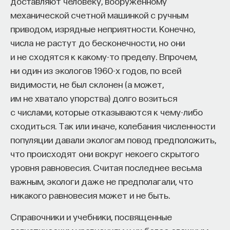
доставляют человеку, вооруженному
механической счетной машинкой с ручным
Внеси свой вклад в дело
приводом, изрядные неприятности. Конечно,
просвещения!
числа не растут до бесконечности, но они
и не сходятся к какому-то пределу. Впрочем,
ПОДДЕРЖАТЬ ПОСТНАУКУ
ни один из экологов 1960-х годов, по всей
видимости, не был склонен (а может,
им не хватало упорства) долго возиться
с числами, которые отказываются к чему-либо
сходиться. Так или иначе, колебания численности
популяции давали экологам повод предположить,
что происходят они вокруг некоего скрытого
уровня равновесия. Считая последнее весьма
важным, экологи даже не предполагали, что
никакого равновесия может и не быть.
Справочники и учебники, посвященные