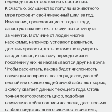
переходящих от состояния к состоянию.
количества очков и показывать результаты,
К счастью, большинство популяций животного
превосходящие результаты человека на большем
мира проходит свой жизненный цикл за год.
количестве игр. Получается, если агент
Изменения, происходящие от года к году,
выучивает некоторую последовательность
зачастую важнее тех, что случаются минута
действий, которые приводят к нужному
за минутой. В отличие от людей многие
состоянию среды, например к перемещению
насекомые, например, успевают развиться,
вправо нашей ракетки, он эти
достичь зрелости, дать потомство и умереть
последовательности может применять и для
за один сезон, и поэтому периоды жизни
других действий, когда перемещать вправо
поколений у них не накладываются друг на друга.
нужно не ракетку, а космический корабль,
Чтобы рассчитать, какова будет численность
избегающий столкновения с другими кораблями.
популяции непарного шелкопряда следующей
В иерархическом обучении с подкреплением
весной или сколько людей зимой заболеют корью,
сегодня существуют три подхода к тому, как
экологу хватает данных текущего года. Столь
составлять и запоминать последовательности
точная повторяемость цифр, подобная
действий. Один из основных подходов, который
неизменяющейся подписи человека, дает весьма
был предложен еще основоположником обучения
слабое представление о сложности системы,