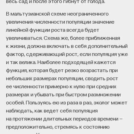
весь сад и после этого гибнут от голода.
обучения с подкреплением — это задача такси.
Она растет из проблемы таксистов в Нью-Йорке.
В мальтузианской схеме неограниченного
Задачка простая. Агент — это таксист, желтая
увеличения численности популяции значение
машинка, которая движется по
grid world
, то есть
линейной функции роста всегда будет
клеточному пространству. Ее задача — подобрать
увеличиваться. Схема же, более приближенная
пассажира и отвезти его в определенную точку.
к жизни, должна включать в себя дополнительный
Клеточный мир может быть достаточно большой:
фактор, сдерживающий рост, если популяция уже
от 5 клеток до 100. И здесь хорошо
и так велика. Наиболее подходящей кажется
прослеживается иерархия. Цель не просто
функция, которая будет резко возрастать при
довезти пассажира до какой-то точки,
небольших размерах популяции, сводить рост
а последовательность — доехать до этого
ее численности примерно к нулю при средних
пассажира, забрать его и потом отвезти куда-
размерах и убывать при быстром размножении
нибудь еще.
особей. Пользуясь ею из раза в раз, эколог может
наблюдать, как ведет себя популяция
Третий подход мы сейчас развиваем в нашей
на протяжении длительных периодов времени —
лаборатории — это подход абстрактных
предположительно, стремясь к состоянию
автоматов. Здесь мы не просто говорим о том,