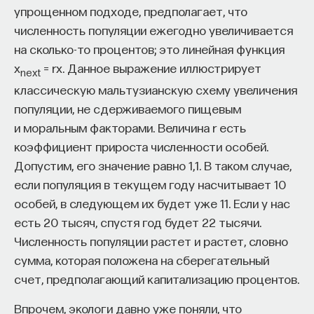
еще не накопилась память, он не может
упрощенном подходе, предполагает, что
ее применять, а иногда он пробует случайные
численность популяции ежегодно увеличивается
действия и может составлять граф переходов
на сколько-то процентов; это линейная функция
из одного состояния среды в другое, просто
x
= rx. Данное выражение иллюстрирует
next
набирая статистику. Вот он оказался в этом
классическую мальтузианскую схему увеличения
состоянии среды, то есть видит комнату,
популяции, не сдерживаемого пищевым
совершил действие «поехать вправо» и увидел
и моральным факторами. Величина r есть
другое состояние, другую часть комнаты. Таким
коэффициент прироста численности особей.
образом агент набирает граф. Узлы — это
Допустим, его значение равно 1,1. В таком случае,
состояния, а ребра — это переходы, действия,
если популяция в текущем году насчитывает 10
которые он там совершает.
особей, в следующем их будет уже 11. Если у нас
есть 20 тысяч, спустя год будет 22 тысячи.
Оказывается, что состояния, в которые ведет
Численность популяции растет и растет, словно
очень много узлов и из которых выходит очень
сумма, которая положена на сберегательный
много узлов, — это и есть те самые бутылочные
счет, предполагающий капитализацию процентов.
горлышки. Мы обязательно должны пройти через
это состояние, чтобы в итоге достигнуть цели.
Впрочем, экологи давно уже поняли, что