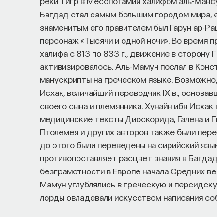
реки Тигр в Месопотамии халифом аль-Мансур
Багдад стал самым большим городом мира, е
знаменитым его правителем был Гарун ар-Раши
персонаж «Тысячи и одной ночи». Во время 
халифа с 813 по 833 г., движение в сторону 
активизировалось. Аль-Мамун послал в Конс
манускрипты на греческом языке. Возможно, 
Исхак, величайший переводчик IX в., основ
своего сына и племянника. Хунайн ибн Исхак
медицинские тексты Диоскорида, Галена и Г
Птолемея и других авторов также были перев
до этого были переведены на сирийский язы
противопоставляет расцвет знания в Багдад
безграмотности в Европе начала Средних веко
Мамун углублялись в греческую и персидскую
лорды овладевали искусством написания со