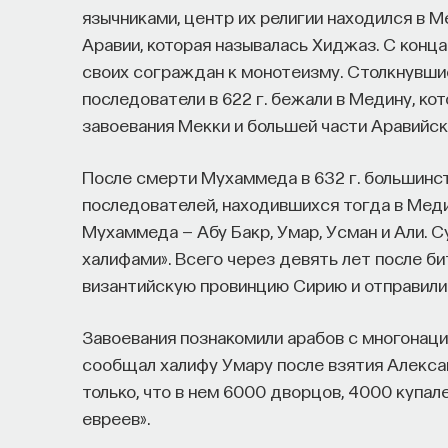
язычниками, центр их религии находился в Ме
Аравии, которая называлась Хиджаз. С конца
своих сограждан к монотеизму. Столкнувши
последователи в 622 г. бежали в Медину, к
завоевания Мекки и большей части Аравийск
После смерти Мухаммеда в 632 г. большинс
последователей, находившихся тогда в Мед
Мухаммеда — Абу Бакр, Умар, Усман и Али. 
халифами». Всего через девять лет после бит
византийскую провинцию Сирию и отправили
Завоевания познакомили арабов с многонац
сообщал халифу Умару после взятия Александ
только, что в нем 6000 дворцов, 4000 купал
евреев».