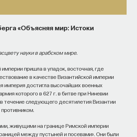
берга «Объясняя мир: Истоки
сцвету науки в арабском мире.
̆ империи пришла в упадок, восточная, где
ствование в качестве Византийской империи
ая империя достигла высочайших военных
рмия которого в 627 г. в битве при Ниневии
о в течение следующего десятилетия Византии
 противником.
ами, живущими на границе Римской империи
раницей между пустыней и посевами». Они были