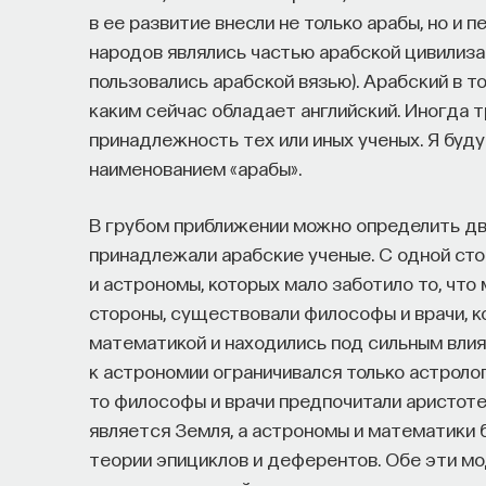
в ее развитие внесли не только арабы, но и п
народов являлись частью арабской цивилизаци
пользовались арабской вязью). Арабский в 
каким сейчас обладает английский. Иногд
принадлежность тех или иных ученых. Я буду
наименованием «арабы».
В грубом приближении можно определить дв
принадлежали арабские ученые. С одной ст
и астрономы, которых мало заботило то, что 
стороны, существовали философы и врачи, 
математикой и находились под сильным вли
к астрономии ограничивался только астролог
то философы и врачи предпочитали аристот
является Земля, а астрономы и математики 
теории эпициклов и деферентов. Обе эти мо