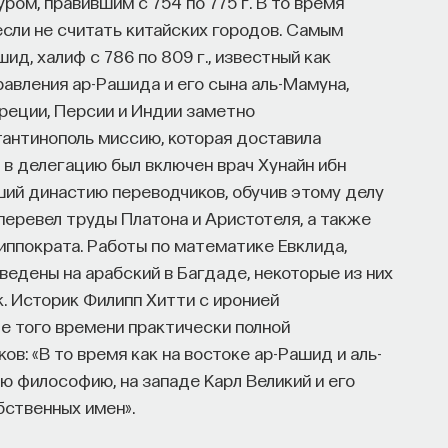
ом, правившим с 754 по 775 г. В то время
сли не считать китайских городов. Самым
д, халиф с 786 по 809 г., известный как
правления ар-Рашида и его сына аль-Мамуна,
Греции, Персии и Индии заметно
тантинополь миссию, которая доставила
в делегацию был включен врач Хунайн ибн
авший династию переводчиков, обучив этому делу
 перевел труды Платона и Аристотеля, а также
иппократа. Работы по математике Евклида,
едены на арабский в Багдаде, некоторые из них
к. Историк Филипп Хитти с иронией
е того времени практически полной
в: «В то время как на востоке ар-Рашид и аль-
 философию, на западе Карл Великий и его
бственных имен».