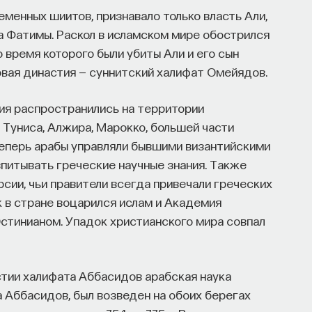
менных шиитов, признавало только власть Али,
 Фатимы. Раскол в исламском мире обострился
о время которого были убиты Али и его сын
новая династия — суннитский халифат Омейядов.
ия распространились на территории
 Туниса, Алжира, Марокко, большей части
Теперь арабы управляли бывшими византийскими
впитывать греческие научные знания. Также
сии, чьи правители всегда привечали греческих
ак в стране воцарился ислам и Академия
стинианом. Упадок христианского мира совпал
стии халифата Аббасидов арабская наука
ца Аббасидов, был возведен на обоих берегах