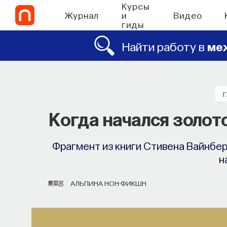
Курсы
Журнал
и
Видео
гиды
Найти работу в
ме
Когда начался золот
Фрагмент из книги Стивена Вайнбер
н
АЛЬПИНА НОН-ФИКШН