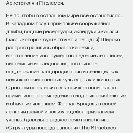
существование новых возможностей для науки
Аристотеля и Птолемея.
облегчило вынесение решений о том, каким видам
ПОДДЕРЖАТЬ ПОСТНАУКУ
Не то чтобы в остальном мире все остановилось.
исследований должна была оказываться
В Западном полушарии также сооружались
поддержка и в какой степени. По инициативе
дамбы, водные резервуары, акведуки и каналы
научного лобби правительства просто принимали
(часть которых существует и сегодня). Широко
программы, разработанные на предыдущем этапе
распространились обработка земли,
развития.
изготовление инструментов, ведение летописей,
Как только этот этап первоначальных
системные исследования, постоянное
возможностей завершался, правительства
поддержание плодородия почв и селекция как
оказывались в положении, поддержки науки,
сельскохозяйственных культур, так и животных.
не имея достаточного знания социальных
С ростом населения в условиях относительно
последствий науки или зарубежных образцов,
примитивного земледелия голод был неизбежным
которые можно было использовать в качестве
и обычным явлением. Фернан Бродель в своей
ориентира. В этом состоянии неопределенности
легко читаемой и пользующейся признанием
действительно принятая политика определялась
ученых (довольно редкое сочетание) книге
одной-единственной целью, а именно —
«Структуры повседневности» (The Structures