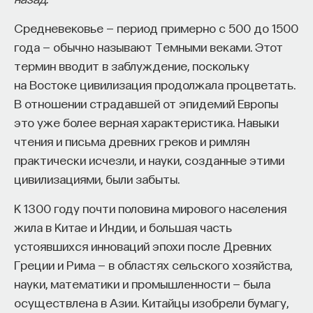
и социологии Чикагского университета Джозефа
восполнялись и мы просыпались отдохнувшими.
Средневековье — период примерно с 500 до 1500
Бэн-Дэвида. Книга посвящена истории научных
года — обычно называют Темными веками. Этот
Ответы на эти и другие вопросы можно найти,
институтов от их появления во времена позднего
термин вводит в заблуждение, поскольку
записавшись
на курс «Наука сна: как управлять
Средневековья и до наших дней. В публикуемом
на Востоке цивилизация продолжала процветать.
своим сном»
.
отрывке автор рассказывает о сложностях,
В отношении страдавшей от эпидемий Европы
с которыми столкнулись научно-
Пройдя этот курс, вы научитесь:
это уже более верная характеристика. Навыки
исследовательские центры в начале XIX — первой
чтения и письма древних греков и римлян
— Лучше понимать, что происходит с нами
половине XX веков.
практически исчезли, и науки, созданные этими
во сне
Согласно данной интерпретации, уровень научной
цивилизациями, были забыты.
— Заботиться о качестве своего сна
деятельности в центрах мировой науки с начала
К 1300 году почти половина мирового населения
XIX века задавался механизмом конкуренции
— Определять, какими способами можно
жила в Китае и Индии, и большая часть
между независимыми научными единицами этих
улучшить свой сон
устоявшихся инноваций эпохи после Древних
стран. Этот тип механизма создал широкий рынок
Греции и Рима — в областях сельского хозяйства,
для исследований и познания и способствовал
— Использовать когнитивно-поведенческую
науки, математики и промышленности — была
появлению и распространению более
терапию и другие подходы при нарушениях
осуществлена в Азии. Китайцы изобрели бумагу,
эффективной научной организации, нежели
сна