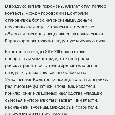
нацистов в 1933 году и инфляционной ситуации
В воздухе витали перемены. Климат стал теплее,
в Соединенных Штатах сегодня можно
контакты между городскими центрами
рассмотреть с точки зрения дюркгеймовской
становились более интенсивными, деньги
теории аномии. Согласно этой теории,
неуклонно замещали товары как средство
дефляционные и инфляционные кризисы
обмена, и торговцы нацелились на новые рынки.
вызывают социальную дезориентацию
Европа превращалась в ведущую мировую силу.
и отчаяние, поскольку устоявшиеся критерии
Крестовые походы XII и XIII веков стали
оценки результатов деятельности, а также
поворотным моментом, и, хотя они редко
привычные отношения между средствами
рассматриваются с точки зрения их влияния
и целями деятельности утрачивают свою
на еду, эту связь нельзя игнорировать.
обоснованность. Для проведения таких
Участниками Крестовых походов были налетчики,
параллелей имеются определенные основания.
религиозные фанатики и военные, искатели
В результате трудностей и непредсказуемости
приключений и лишенные наследства младшие
научной карьеры среди профессиональных
сыновья, империалисты и захватчики власти,
ученых в Германии распространились отчаяние,
насильники и убийцы, мародеры и грабители,
непокорность и уход в отставку (resignation);
антисемиты и антиисламисты.
и среди американских ученых сегодня