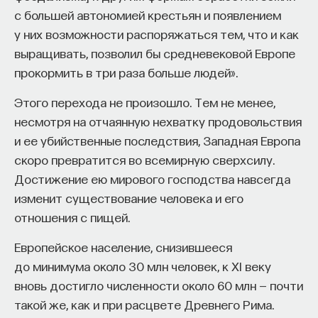
поддержку была «инфляционной». Система,
с большей автономией крестьян и появлением
которая в этом случае сознательно создавалась
у них возможности распоряжаться тем, что и как
для использования всех имеющихся
выращивать, позволил бы средневековой Европе
возможностей, восприняла возросшую
прокормить в три раза больше людей».
государственную поддержку в качестве еще
Этого перехода не произошло. Тем не менее,
одной такой возможности. Не желая исключать
несмотря на отчаянную нехватку продовольствия
ни одной возможности расширения
и ее убийственные последствия, Западная Европа
и диверсификации, университет взялся за задачи,
скоро превратится во всемирную сверхсилу.
которые были ему не по силам (или, во всяком
Достижение ею мирового господства навсегда
случае, не по силам в то время). Это привело
изменит существование человека и его
к неразумному использованию средств и,
отношения с пищей.
возможно, способствовало возникновению того
недуга, от которого американские университеты
Европейское население, снизившееся
страдают сегодня.
до минимума около 30 млн человек, к XI веку
вновь достигло численности около 60 млн — почти
Последствия дефляционной ситуации в Германии
такой же, как и при расцвете Древнего Рима.
в период с 1880-х годов до прихода к власти