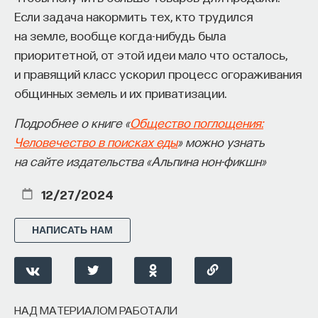
Если задача накормить тех, кто трудился
сообщество вообще во многом утратили свое
на земле, вообще когда-нибудь была
влияние, а широкая опора на центральное
приоритетной, от этой идеи мало что осталось,
правительство, по-видимому, ослабила
и правящий класс ускорил процесс огораживания
способность университета связывать себя
общинных земель и их приватизации.
с непосредственной социальной средой
исследований вроде родителей, студентов
Подробнее о книге «
Общество поглощения:
и общества в целом. Поэтому открытым
Человечество в поисках еды
» можно узнать
остается вопрос о том, вернет ли система себе
на сайте издательства «Альпина нон-фикшн»
былую инициативу в результате выравнивания
государственной поддержки или предпочтет
12/27/2024
обратиться к политическому давлению, чтобы
заставить правительство взять на себя всю
НАПИСАТЬ НАМ
ответственность за науку. Но каким бы ни был
результат, эта интерпретация немецкого
и американского кризиса показывает, что они
возникли не из-за внутренней слабости
НАД МАТЕРИАЛОМ РАБОТАЛИ