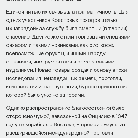
распространено ощущение утраты целей
Единой нитью их связывала прагматичность. Для
и неудовлетворенность, вызванная слишком
одних участников Крестовых походов целью
легким материальным успехом, который
и «наградой» за службу была смерть и (в теории)
не всегда связан с внесением серьезного вклада
спасение. Другие же стали торговцами специями,
в науку и общество.
сахаром и такими новинками, как рис, кофе,
всевозможные фрукты, и иными, наряду
Но важно помнить и о различиях. Проблемы
с тканями, инструментами и ремесленными
в Германии возникли вследствие ухудшения
изделиями. Новые товары создали основу эпохи
работы конкурентной системы из-за
исследования неизведанных земель, торговли,
монополистического положения
колонизации и эксплуатации, бурное пришествие
немногочисленного академического класса.
которой было уже не за горами.
В Соединенных Штатах сегодняшний недуг
возник только после того, как социальные
Однако распространение благосостояния было
и политические проблемы вроде расового
отсрочено чумой, завезенной на Сицилию в 1347
антагонизма и войны во Вьетнаме вызвали
году на кораблях с Востока, — прямой результат
напряженность в университете. Таким образом,
расширившейся международной торговли
хотя имеются некоторые сомнения насчет того,