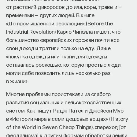
в статусе между ними самими и остальными
от растений-дикоросов до ила, коры, травы и —
исследователями. Так, в ситуации быстрого роста
временами — других людей. В книге
ресурсов и престижа университетов и науки
«До промышленной революции» (Before the
вообще обращение этих ресурсов опустилось
Industrial Revolution) Карло Чиполла пишет, что
ниже уровня возможностей, имевшихся у науки,
большинство европейских горожан почти все
и спроса на научные услуги. В результате
свои доходы тратили только на еду. Даже
механизм самоперерождения конкурентной
«покупка одежды или ткани для одежды
системы был практически разрушен, когда
оставалась роскошью, которую простые люди
очевидной стала неспособность немецкой
могли себе позволить лишь несколько раз
системы реформировать себя перед появлением
в жизни».
и после падения нацистского режима.
Многие проблемы проистекали из слабого
В Соединенных Штатах, где исследования
развития социальных и сельскохозяйственных
и научная подготовка в университете считались
систем. Как пишут Радж Пател и Джейсон Мур
чем-то, что основывалось на или даже служило
в «Истории мира в семи дешевых вещах» (History
средством для достижения практических целей,
of the World in Seven Cheap Things), «переход [от
реакция на массированную государственную
феодализма] к другим формам обработки земли