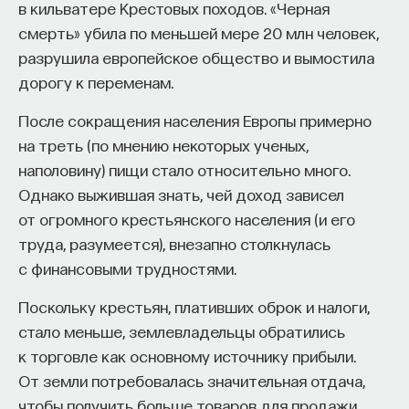
в кильватере Крестовых походов. «Черная
что аномия в Германии была следствием
смерть» убила по меньшей мере 20 млн человек,
недостатков в работе научной системы в период
разрушила европейское общество и вымостила
после центрального вмешательства (начиная
дорогу к переменам.
с 1870-х годов), в Соединенных Штатах аномия
После сокращения населения Европы примерно
возникла только тогда, когда система была
на треть (по мнению некоторых ученых,
ослаблена еще и политическим и социальным
наполовину) пищи стало относительно много.
конфликтом.
Однако выжившая знать, чей доход зависел
Различие обусловлено лучшей
от огромного крестьянского населения (и его
приспособленностью к исследовательским
труда, разумеется), внезапно столкнулась
задачам и большей организационной силой
с финансовыми трудностями.
американской системы, а также большей
Поскольку крестьян, плативших оброк и налоги,
эффективностью ее децентрализации. По-
стало меньше, землевладельцы обратились
прежнему сохраняются определенные сомнения
к торговле как основному источнику прибыли.
насчет того, что ослабление членов системы было
От земли потребовалась значительная отдача,
вызвано чрезмерными вливаниями со стороны
чтобы получить больше товаров для продажи.
правительства. Университет и научное