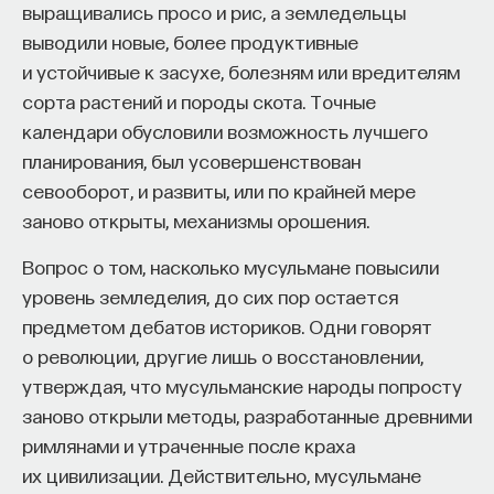
кандидат медицинских наук, доцент Первого
выращивались просо и рис, а земледельцы
Вопрос в том, насколько в обоих этих случаях
МГМУ им. И. М. Сеченова
выводили новые, более продуктивные
сомнения, возникавшие насчет социального
и устойчивые к засухе, болезням или вредителям
оправдания и экономической ценности
МЕДИЦИНА
сорта растений и породы скота. Точные
дальнейшей экспансии науки
651 публикация
календари обусловили возможность лучшего
и неудовлетворенности и моральной
планирования, был усовершенствован
дезориентации важных частей научного
МЕДИЦИНА
СОН
СОМНОЛОГИЯ
севооборот, и развиты, или по крайней мере
сообщества, были структурно связаны с работой
заново открыты, механизмы орошения.
этих конкурентных систем. Подробное
БЕССОННИЦА
ЕСТЕСТВЕННЫЕ НАУКИ
рассмотрение этих кризисов показывает, что
Вопрос о том, насколько мусульмане повысили
ЖУРНАЛ
НАУКА СНА
такой связи, по-видимому, не существовало.
уровень земледелия, до сих пор остается
И в Германии, и в Соединенных Штатах можно
предметом дебатов историков. Одни говорят
выделить два периода. В течение первого
о революции, другие лишь о восстановлении,
периода организационные нововведения привели
утверждая, что мусульманские народы попросту
к существенному повышению уровня научной
заново открыли методы, разработанные древними
деятельности. Это происходило почти безо
римлянами и утраченные после краха
всякого вмешательства центрального
их цивилизации. Действительно, мусульмане