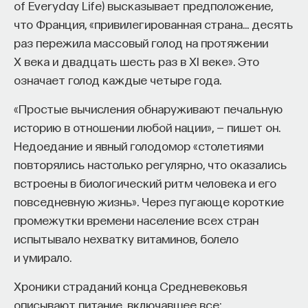
поддержанием научного превосходства ведущей
of Everyday Life) высказывает предположение,
страны над всеми остальными странами. Это
что Франция, «привилегированная страна… десять
полностью изменило условия, при которых
раз пережила массовый голод на протяжении
системы работали в предыдущий период.
X века и двадцать шесть раз в XI веке». Это
Реакция этих двух систем на новую ситуацию
означает голод каждые четыре года.
была совершенно различной. В Германии, где
«Простые вычисления обнаруживают печальную
академическая иерархия была крайне
историю в отношении любой нации», — пишет он.
авторитарной и где университет выступал против
Недоедание и явный голодомор «столетиями
любых попыток поставить его на службу
повторялись настолько регулярно, что оказались
утилитарным целям, политика, принятая
встроены в биологический ритм человека и его
университетами перед лицом расщедрившегося
повседневную жизнь». Через пугающе короткие
правительства, была «дефляционной».
промежутки времени население всех стран
Профессора выступали против всякого
испытывало нехватку витаминов, болело
расширения и диверсификации функций
и умирало.
университета и использовали ускорившийся
приток средств на исследования для
Хроники страданий конца Средневековья
дальнейшего укрепления власти и разрыва
описывают питание, включавшее все: