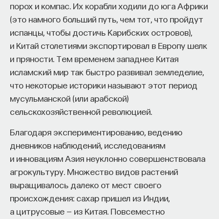
порох и компас. Их корабли ходили до юга Африки
централизованное руководство наукой. Но, как
Автор курса:
Михаил Полуэктов
— врач-
(это намного больший путь, чем тот, что пройдут
показывает пример Британии, это не обязательно
сомнолог, доцент кафедры нервных
испанцы, чтобы достичь Карибских островов),
гарантировало большую эффективность
болезней и нейрохирургии Первого МГМУ
и Китай столетиями экспортировал в Европу шелк
в использовании научных ресурсов. Остается
им. И. М. Сеченова, заведующий отделением
и пряности. Тем временем западнее Китая
вопрос, насколько уровень и тип научной
медицины сна университетской клинической
исламский мир так быстро развивал земледелие,
деятельности, заданный конкурентным
больницы № 3.
что некоторые историки называют этот период
механизмом, был оптимальным с точки зрения
мусульманской (или арабской)
общества.
3/10/2025
сельскохозяйственной революцией.
Для систематического ответа на этот вопрос
Благодаря экспериментированию, ведению
НАПИСАТЬ НАМ
необходима формулировка критериев для оценки
дневников наблюдений, исследованиям
достижений национальных систем исследований.
и инновациям Азия неуклонно совершенствовала
Мы не ставим перед собой такую задачу.
агрокультуру. Множество видов растений
Мы только сравним и попытаемся объяснить
выращивалось далеко от мест своего
НАД МАТЕРИАЛОМ РАБОТАЛИ
трудности в функционировании научных систем,
происхождения: сахар пришел из Индии,
которые возникли в Германии начиная с конца XIX
Михаил Полуэктов
а цитрусовые — из Китая. Повсеместно
века и в Соединенных Штатах в 1960-х годах.