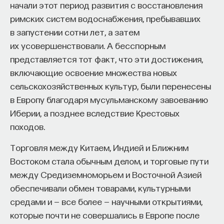
правительства. Но второй период ускоренного
начали этот период развития с восстановления
роста и в Германии, и в Соединенных Штатах был
римских систем водоснабжения, пребывавших
вызван стимулированием со стороны
в запустении сотни лет, а затем
центрального правительства. В обоих случаях
их усовершенствовали. А бесспорным
КУРС
Наука сна: как управлять
проблемы возникли во время второго периода.
представляется тот факт, что эти достижения,
своим сном
включающие освоение множества новых
В обоих случаях центральное стимулирование
сельскохозяйственных культур, были перенесены
научных исследований началось с победоносных
СОХРАНИТЬ КУРС
в Европу благодаря мусульманскому завоеванию
войн. Оно мотивировалось сочетанием
Иберии, а позднее вследствие Крестовых
собственно научных и внешних военно-
походов.
политических соображений. С одной стороны,
успехи, накопленные в предыдущий период,
Торговля между Китаем, Индией и Ближним
создали множество возможностей для быстрого
Востоком стала обычным делом, и торговые пути
научного прогресса; с другой стороны, имело
между Средиземноморьем и Восточной Азией
место новое признание действительных или
обеспечивали обмен товарами, культурными
потенциальных военнополитических выгод
средами и — все более — научными открытиями,
Внеси свой вклад в дело
научного исследования. На первом этапе
которые почти не совершались в Европе после
просвещения!