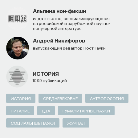
децентрализованного конкурентного механизма,
Альпина нон-фикшн
а из-за его ослабления вследствие неожиданного
Издательство, специализирующееся
роста поддержки науки со стороны центрального
на российской и зарубежной научно-
правительства, руководствующегося размытыми
популярной литературе
представлениями о военном превосходстве
Андрей Никифоров
и национальном престиже.
Выпускающий редактор ПостНауки
4/17/2014
ИСТОРИЯ
НАПИСАТЬ НАМ
1085 публикаций
ИСТОРИЯ
СРЕДНЕВЕКОВЬЕ
АНТРОПОЛОГИЯ
НАД МАТЕРИАЛОМ РАБОТАЛИ
ПИТАНИЕ
ЕДА
ГУМАНИТАРНЫЕ НАУКИ
Новое литературное обозрение
СОЦИАЛЬНЫЕ НАУКИ
ЖУРНАЛ
Издательство интеллектуальной литературы