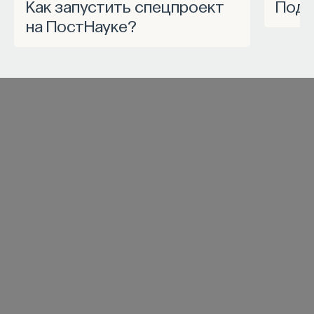
Как запустить спецпроект
Под
на ПостНауке?