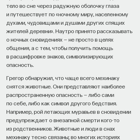
тело во сне через радужную оболочку глаза
и путешествует по «ночному миру, населенному
духами, чудовищами и душами других спящих
ПАРТНЁР ПРОЕКТА
жителей деревни». Наутро принято рассказывать
о ночных сновидениях — не просто в целях
общения, а с тем, чтобы получить помощь
в расшифровке знаков, символизирующих
опасность.
Что такое партнёрский материал?
Грегор обнаружил, что чаще всего мехинаку
снятся животные. Они представляют наиболее
распространенную опасность — либо сами
по себе, либо как символ другого бедствия.
Например, рой летающих муравьев в сновидении
предупреждает о внезапной смерти кого-то
из родственников. Животные и люди в снах
Внеси свой вклад в дело
мехинаку тесно связаны; во многих историях
просвещения!