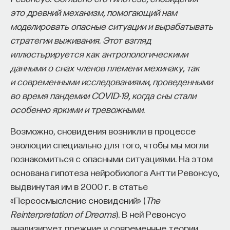
изменил медийное пространство на русском
это древний механизм, помогающий нам
языке. В 2021 году в Лондоне он основал компанию
моделировать опасные ситуации и вырабатывать
Naukka
, помогающую учёным
стратегии выживания. Этот взгляд
и предпринимателям превращать их идеи
иллюстьрируется как антропологическими
в технологии и успешные стартапы. Теперь
данными о снах членов племени мехинаку, так
команда ПостНауки запускает новый сервис —
и современными исследованиями, проведенными
Naukka Talents
, рекрутинговое агентство,
во время пандемии COVID-19, когда сны стали
созданное для поддержки специалистов,
особенно яркими и тревожными.
желающих работать в глобальных инновационных
Возможно, сновидения возникли в процессе
индустриях.
эволюции специально для того, чтобы мы могли
В ходе работы с научным сообществом Ивар
познакомиться с опасными ситуациями. На этом
и его команда обнаружили, что инновационные
основана гипотеза нейробиолога Антти Ревонсуо,
индустрии испытывают кадровый голод,
выдвинутая им в 2000 г. в статье
особенно молодые deep tech и биотех компании.
«Переосмысление сновидений» (
The
Исследование аудитории ПостНауки
Reinterpretation of Dreams
). В ней Ревонсуо
подтвердило масштаб: более
60%
слушателей
анализирует прежние и современные теории,