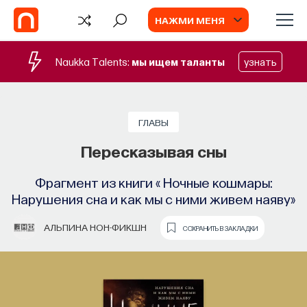
НАЖМИ МЕНЯ
Naukka Talents:
мы ищем таланты
узнать
БЛОГ
Запуск рекрутингового сервиса
ГЛАВЫ
Naukka Talents
Пересказывая сны
Основатель ПостНауки Ивар Максутов
Фрагмент из книги « Ночные кошмары:
запускает сервис, который поможет найти
Нарушения сна и как мы с ними живем наяву»
свою нишу в глобальных deep tech и биотех
компаниях
АЛЬПИНА НОН-ФИКШН
СОХРАНИТЬ В ЗАКЛАДКИ
ПОСТНАУКА
СОХРАНИТЬ В ЗАКЛАДКИ