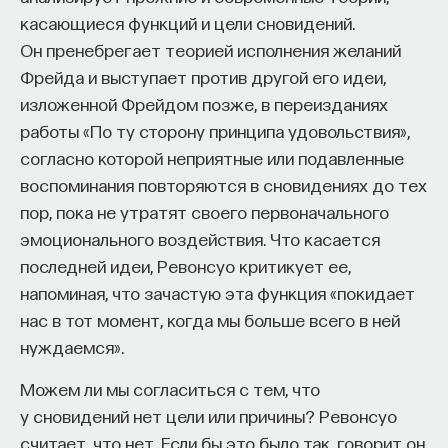
проекта имеют STEM-образование, при этом
32%
касающиеся функций и цели сновидений.
заинтересованы в работе в инновационных
Он пренебрегает теорией исполнения желаний
компаниях, но не знают, с чего начать.
Фрейда и выступает против другой его идеи,
изложенной Фрейдом позже, в переизданиях
Специалисты сталкиваются с тремя ключевыми
работы «По ту сторону принципа удовольствия»,
барьерами:
согласно которой неприятные или подавленные
Недостаток информации о глобальных
воспоминания повторяются в сновидениях до тех
индустриях и карьерных возможностях
пор, пока не утратят своего первоначального
мешает поиску подходящих ваканси; ​
эмоционального воздействия. Что касается
Непрозрачные механизмы в инновационных
последней идеи, Ревонсуо критикует ее,
компаниях усложняют процесс
напоминая, что зачастую эта функция «покидает
трудоустройства​;
нас в тот момент, когда мы больше всего в ней
нуждаемся».
Стереотипы не позволяют эффективно
конкурировать на международном рынке​.
Можем ли мы согласиться с тем, что
у сновидений нет цели или причины? Ревонсуо
Что такое Naukka Talents
считает, что нет. Если бы это было так, говорит он,