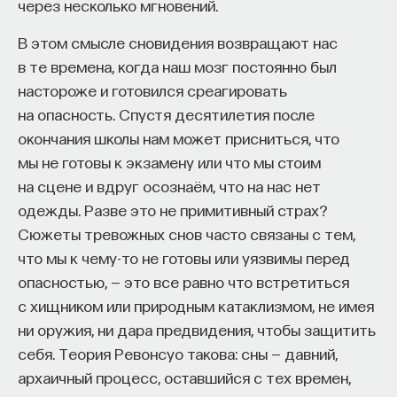
через несколько мгновений.
работы в индустрии, но стремится развивать
необходимые навыки.
В этом смысле сновидения возвращают нас
в те времена, когда наш мозг постоянно был
Для уже готовых специалистов достаточно
настороже и готовился среагировать
оставить информацию о себе: образование, опыт
на опасность. Спустя десятилетия после
работы, навыки, интересы и владение
окончания школы нам может присниться, что
иностранными языками. Команда
Naukka Talents
мы не готовы к экзамену или что мы стоим
будет искать, где эти навыки могут быть
на сцене и вдруг осознаём, что на нас нет
применены, и поможет найти международную
одежды. Разве это не примитивный страх?
deep tech
или биотех компанию, где человек
Сюжеты тревожных снов часто связаны с тем,
сможет раскрыть свои таланты.​ Для тех, кто ещё
что мы к чему-то не готовы или уязвимы перед
набирается опыта, сервис предлагает вебинары
опасностью, — это все равно что встретиться
и индивидуальные консультации, чтобы понять,
с хищником или природным катаклизмом, не имея
как развить необходимые навыки. Позднее будет
ни оружия, ни дара предвидения, чтобы защитить
запущена серия спецпроектов, рассказывающих
себя. Теория Ревонсуо такова: сны — давний,
о разных индустриях и их устройстве.​
архаичный процесс, оставшийся с тех времен,