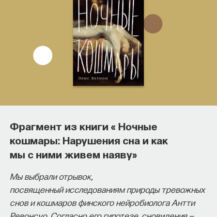
Основатель ПостНауки Ивар
Фрагмент из книги « Ночные
Максутов запускает сервис, который
кошмары: Нарушения сна и как
поможет найти свою нишу
мы с ними живем наяву»
в глобальных deep tech и биотех
Мы выбрали отрывок,
компаниях
посвященный исследованиям природы тревожных
В 2012 году
Ивар Максутов
создал проект
снов и кошмаров финского нейробиолога Антти
ПостНаука, который дал голос учёным и навсегда
Ревонсуо. Согласно его гипотезе, сновидения —