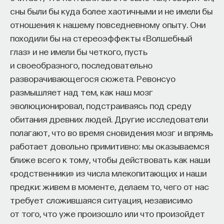
сны были бы куда более хаотичными и не имели бы
Naukka Talents
— это не просто рекрутинговый
отношения к нашему повседневному опыту. Они
сервис, а комплексная платформа поддержки
походили бы на стереоэффекты «Волшебный
специалистов на пути к карьере в глобальных
глаз» и не имели бы четкого, пусть
инновационных индустриях. Сервис помогает
и своеобразного, последовательно
преодолеть существующие барьеры через
разворачивающегося сюжета. Ревонсуо
обучение, карьерное сопровождение и прямые
размышляет над тем, как наш мозг
связи с компаниями, заинтересованными
эволюционировал, подстраиваясь под среду
в
кадрах.​
высококвалифицированных
обитания древних людей. Другие исследователи
Сервис создан для всех, кто хочет найти свой
полагают, что во время сновидения мозг и впрямь
путь в инновационных индустриях:
работает довольно примитивно: мы оказываемся
Учёных, инженеров и исследователей
ближе всего к тому, чтобы действовать как наши
с опытом работы в научной сфере;
«родственники» из числа млекопитающих и наши
предки: живем в моменте, делаем то, чего от нас
Специалистов с STEM-образованием,
требует сложившаяся ситуация, независимо
желающих сменить сферу деятельности;
от того, что уже произошло или что произойдет
Тех, кто пока не имеет достаточного опыта