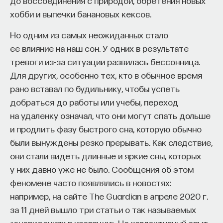
до воссоединения с природой, обретения новых
хобби и выпечки банановых кексов.
Но одним из самых неожиданных стало
ее влияние на наш сон. У одних в результате
тревоги из-за ситуации развилась бессонница.
Для других, особенно тех, кто в обычное время
рано вставал по будильнику, чтобы успеть
добраться до работы или учебы, переход
на удаленку означал, что они могут спать дольше
и продлить фазу быстрого сна, которую обычно
были вынуждены резко прерывать. Как следствие,
они стали видеть длинные и яркие сны, которых
у них давно уже не было. Сообщения об этом
феномене часто появлялись в новостях:
например, на сайте The Guardian в апреле 2020 г.
за 11 дней вышло три статьи о так называемых
«сновидениях в изоляции». Но коллективный опыт