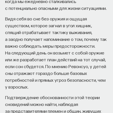
Если у вас есть STEM-образование или опыт
когда мы ежедневно сталкивались
в исследовательской сфере — это ваш шанс
с потенциально опасными для жизни ситуациями.
выйти на глобальный уровень. Помогите вместе
Видя себя во сне без оружия и ощущая
приблизить Четвёртую индустриальную
существом, которое загнал в угол хищник,
революцию и найти своё место в инновационном
спящий отрабатывает тактику выживания,
будущем! ​
а заодно получает напоминание о том, почему так
Заполните анкету и загрузите своё резюме,
важно соблюдать меры предосторожности.
чтобы стать участником программы
:
На следующий день он возьмет с собой оружие
https://postnauka.org/link/tal1125_blog1
или же разработает план действий на тот случай,
если сон сбудется. По мнению Ревонсуо, у детей
11/24/2025
сны отражают гораздо больше базовых
потребностей и прямых угроз безопасности, чем
НАПИСАТЬ НАМ
у взрослых.
Подтверждение обоснованности этой теории
сновидений можно найти, наблюдая
за представителями племен и общин, живущих
НАД МАТЕРИАЛОМ РАБОТАЛИ