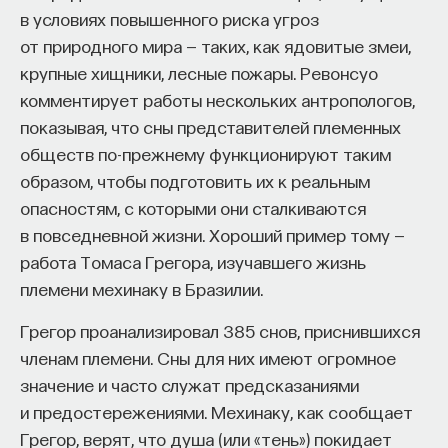
в условиях повышенного риска угроз
ПостНаука
от природного мира — таких, как ядовитые змеи,
команда ПостНауки
крупные хищники, лесные пожары. Ревонсуо
комментирует работы нескольких антропологов,
показывая, что сны представителей племенных
Сения Долгачева
обществ по-прежнему функционируют таким
редактор ПостНауки
образом, чтобы подготовить их к реальным
опасностям, с которыми они сталкиваются
в повседневной жизни. Хороший пример тому —
ТЕХНОЛОГИИ
работа Томаса Грегора, изучавшего жизнь
644 публикации
племени мехинаку в Бразилии.
ТЕХНОЛОГИИ
МАТЕМАТИКА
ОБРАЗОВАНИЕ
Грегор проанализировал 385 снов, приснившихся
членам племени. Сны для них имеют огромное
НАУКА
БИОТЕХНОЛОГИИ
значение и часто служат предсказаниями
ПРОГРАММНАЯ ИНЖЕНЕРИЯ
ТОЧНЫЕ НАУКИ
и предостережениями. Мехинаку, как сообщает
Грегор, верят, что душа (или «тень») покидает
СТРОИТЕЛИ БУДУЩЕГО