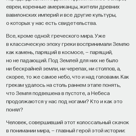
я защитил докторскую диссертацию, первую
евреи, коренные американцы, жители древних
по данной теме, «Политический контроль
вавилонских империй и все другие культуры,
за населением советской России в 1917–1928
о которых у нас есть свидетельства.
годах». Работая над этим материалом и публикуя
книгу «Глаза и уши режима», которая получила
Все, кроме одной: греческого мира. Уже
высокую оценку, я столкнулся и с явлением
в классическую эпоху греки воспринимали Землю
перлюстрации как одним из методов
как камень, парящий в космосе, — парящий,
политического контроля уже в первые годы
но не падающий. Под Землей для них не было
советской власти. Естественно, что я обратился
ни бескрайней земли, ни черепах, ни столпов, а,
к тем работам, к тем статьям, которые были
скорее, то же самое небо, что и над головами. Как
написаны о дореволюционной перлюстрации.
грекам удалось на столь раннем этапе понять,
И постепенно пришел к полушутливому-
что Земля подвешена в пустоте, а Небеса
полусерьезному выводу о том, что большевики
продолжаются у нас под ногами? Кто и как это
ничего нового в принципе не придумали. Они
понял?
придали масштаб и размах тем явлениям,
Человек, совершивший этот колоссальный скачок
которые, естественно, существовали
в понимании мира, — главный герой этой истории:
на протяжении многих десятилетий и даже более