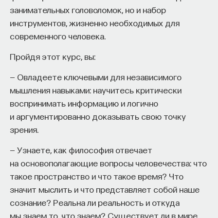
интересные фигуры, в частности Владимир
занимательных головоломок, но и набор
Иванович Кривош. О нем у меня с Александром
инструментов, жизненно необходимых для
Александровичем Здановичем в 2007 году вышла
современного человека.
книга. Он 40 лет провел на секретной службе,
Пройдя этот курс, вы:
в том числе почти 20 лет на службе государю,
а затем до 1935 года служил советской власти.
— Овладеете ключевыми для независимого
мышления навыками: научитесь критически
В процессе перлюстрации существовала
воспринимать информацию и логично
проблема печатей. В XVIII веке почтовые пакеты
и аргументированно доказывать свою точку
запечатывались. Эта традиция для
зрения.
дипломатической почты сохраняется и позднее.
Поэтому стояла проблема искусного снятия
— Узнаете, как философия отвечает
печатей и изготовления поддельных. В XIX веке
на основополагающие вопросы человечества: что
стали использовать амальгаму, в состав которой
такое пространство и что такое время? Что
входила ртуть, но она причиняла вред здоровью.
значит мыслить и что представляет собой наше
Отсюда в секретных документах указывалось,
сознание? Реальна ли реальность и откуда
что постоянная работа с амальгамой сокращала
мы знаем то, что знаем? Существует ли в мире