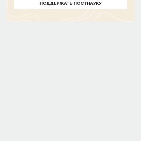
о перлюстрации встречаются в записках
ПОДДЕРЖАТЬ ПОСТНАУКУ
И. В. Лопухина, которые были опубликованы в 1860
году. В 1873 году появляется первая научная
статья Александра Густавовича Брикнера
о вскрытии чужих писем и депеш при Екатерине II.
Статья была практически полностью основана
на дневнике А. В. Храповицкого, одного из статс-
секретарей Екатерины. Брикнер писал, что
в записках Храповицкого, изданных в 1862 году,
очень часто встречается слово «перлюстрация».
Я, конечно, знал, что впервые записки
Храповицкого публиковались в журнале
«Отечественные записки» на протяжении многих
лет, с 1821 по 1828 год. Но, честно говоря, был
уверен, что, естественно, в записках,
публиковавшихся в 1820-е годы, все упоминания