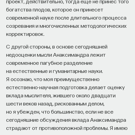
проект, действительно, тогда еще не принес того
Финляндском, кроме отдельных сюжетов — они
богатства плодов, которое он принесет
у меня есть в книге, — тоже была отдельной
современной науке после длительного процесса
страницей.
созревания и многочисленных методологических
Отдельно стоит отметить, что кроме
корректировок.
общегосударственной перлюстрации
С другой стороны, в основе сегодняшней
существовала еще так называемая инициативная
недооценки мысли Анаксимандра лежит
перлюстрация, которая проводилась
современное пагубное разделение
жандармскими офицерами на местах
на естественные и гуманитарные науки.
по согласованию с местными почтово-
Я осознаю, что моя преимущественно
телеграфными чиновниками. И, конечно, хотя я эту
естественно-научная подготовка делает оценку
тему затрагиваю в своей книге, но в этой сфере
вклада мыслителя, жившего около двадцати
для историков существует еще масса
шести веков назад, рискованным делом,
возможностей для работы в первую очередь
но я убежден, что большинство, если не все
с региональными архивами.
сегодняшние обсуждения вклада Анаксимандра
Я стремился показать, как использовалась
страдают от противоположной проблемы. Я имею
перлюстрация, какое значение она имела для