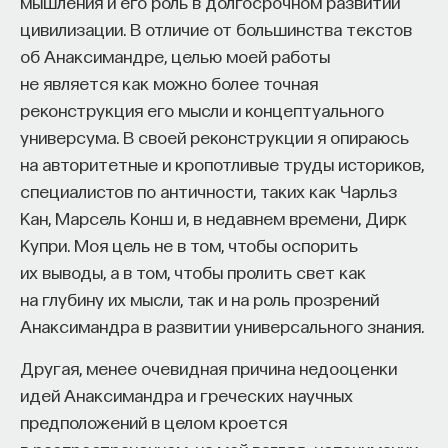
мышления и его роль в долгосрочном развитии
думают граждане. Но в авторитарных
цивилизации. В отличие от большинства текстов
и тоталитарных государствах эта проблема более
об Анаксимандре, целью моей работы
сложная, потому что нет оппозиционной прессы,
не является как можно более точная
нет свободных выборов и так далее. А власть
реконструкция его мысли и концептуального
понимает, что люди все-таки думают по-разному.
универсума. В своей реконструкции я опираюсь
Отсюда эта задача возникает в XIX веке, когда
на авторитетные и кропотливые труды историков,
кроме политического сыска появляется
специалистов по античности, таких как Чарльз
политический контроль, и особенно остро
Кан, Марсель Конш и, в недавнем времени, Дирк
к началу XX века. Задача политического
Купри. Моя цель не в том, чтобы оспорить
контроля — выявление основных общественных
их выводы, а в том, чтобы пролить свет как
настроений, в том числе через перлюстрацию,
на глубину их мысли, так и на роль прозрений
с тем чтобы не только знать об этих настроениях,
Анаксимандра в развитии универсального знания.
но и, естественно, влиять на них.
Другая, менее очевидная причина недооценки
— Какое определение вы бы сами дали
идей Анаксимандра и греческих научных
термину «перлюстрация»?
предположений в целом кроется