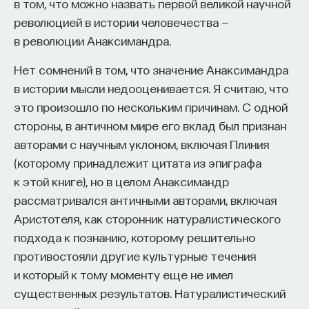
в том, что можно назвать первой великой научной
— Какова основная задача книги?
революцией в истории человечества —
— Основная задача книги — это показ самой
в революции Анаксимандра.
системы перлюстрации: ее создание,
Нет сомнений в том, что значение Анаксимандра
ее функционирование, ее задачи; подробный
в истории мысли недооценивается. Я считаю, что
анализ аппарата перлюстрации, людей, которые
это произошло по нескольким причинам. С одной
этим занимались. То есть в этом плане, я думаю,
стороны, в античном мире его вклад был признан
что в принципе любой историк, любой
авторами с научным уклоном, включая Плиния
исследователь, который обратится к этой теме,
(которому принадлежит цитата из эпиграфа
должен будет использовать мою монографию.
к этой книге), но в целом Анаксимандр
К сожалению, я не могу сказать, что я выявил все.
рассматривался античными авторами, включая
Потому что дела о перлюстрации в Варшаве
Аристотеля, как сторонник натуралистического
до 1867 года велись отдельно
подхода к познанию, которому решительно
от общероссийских. И эти материалы остаются
противостояли другие культурные течения
в польских архивах. Также мне не удалось
и который к тому моменту еще не имел
поработать с архивами в Хельсинки, потому что
существенных результатов. Натуралистический
перлюстрация в Великом княжестве