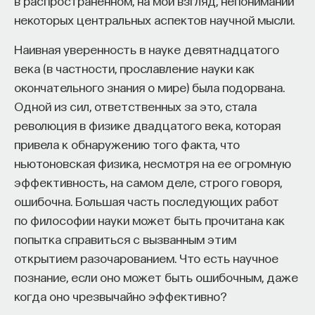
в распространенном, на мой взгляд, непонимании
— Здесь я ничего нового не вношу. Это тайное
некоторых центральных аспектов научной мысли.
вскрытие частной или дипломатической
корреспонденции. Но важное уточнение здесь
Наивная уверенность в науке девятнадцатого
все-таки имеется. Обычно считалось, что
века (в частности, прославление науки как
перлюстрация в России была незаконной. Это
окончательного знания о мире) была подорвана.
повторяют, пожалуй, все, и сам я несколько лет
Одной из сил, ответственных за это, стала
этим грешил. Но со строго юридической позиции
революция в физике двадцатого века, которая
такой подход неверен. Дело в том, что первая
привела к обнаружению того факта, что
часть ст. 340 Уложения о наказаниях гласила, что
ньютоновская физика, несмотря на ее огромную
«не почитается превышением власти, когда
эффективность, на самом деле, строго говоря,
министр или другой государственный сановник
ошибочна. Большая часть последующих работ
отступит в своих действиях от обыкновенных
по философии науки может быть прочитана как
правил по уполномочию верховной власти».
попытка справиться с вызванным этим
Поэтому следует признать, что перлюстрация,
открытием разочарованием. Что есть научное
которая проводилась, — а официальная
познание, если оно может быть ошибочным, даже
перлюстрация проводилась только по прямому
когда оно чрезвычайно эффективно?
распоряжению императора и являлась, как писали