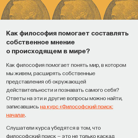
После 1880 года и до 1917-го «меморандумы»
отправлялись в соответствующее, например,
ГЖУ (губернское жандармское управление), и,
естественно, никогда не сообщалось, что это
Как философия помогает составлять
результат перлюстрации, а указывалось, что
собственное мнение
информация получена «по негласным сведениям».
о происходящем в мире?
Иногда некоторые письма конфисковывались.
Но это было не так часто.
Как философия помогает понять мир, в котором
мы живем, расширять собственные
Часть писем передавалась в Департамент
представления об окружающей
полиции. Письма, представлявшие интерес,
действительности и познавать самого себя?
фотографировались. Часть писем писалась
Ответы на эти и другие вопросы можно найти,
специальными химическими растворами, часть
записавшись
на курс «Философский поиск:
из них зашифровывалась. Поэтому
начала»
.
в Департаменте полиции начала XX века были
специалисты по дешифровке. Это прежде всего
Слушатели курса убедятся в том, что
Иван Алексеевич Зыбин. Были и другие не менее
философский поиск — это не только каскад