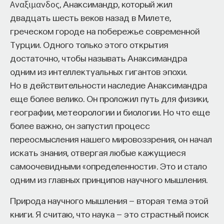
Αναξιμανδος, Анаксимандр, который жил
века. К тому же оказалось, что по этой теме
двадцать шесть веков назад в Милете,
не было ни одной обобщающей работы.
греческом городе на побережье современной
И с 1996 года я обратился к теме
Турции. Одного только этого открытия
дореволюционной перлюстрации, первая моя
достаточно, чтобы называть Анаксимандра
статья на эту тему появилась в 1997 году. То есть
одним из интеллектуальных гигантов эпохи.
подготовка книги заняла практически 20 лет.
Но в действительности наследие Анаксимандра
Конечно, в эти годы я писал и другие статьи
еще более велико. Он проложил путь для физики,
и книги, в том числе и школьные учебники. Но все-
географии, метеорологии и биологии. Но что еще
таки эта тема оставалась для меня одной
более важно, он запустил процесс
из главных. Я должен сказать, что очень обязан
переосмысления нашего мировоззрения, он начал
своим предшественникам, прежде всего это
искать знания, отвергая любые кажущиеся
молодой советский историк Р. М. Кантор,
самоочевидными «определенности». Это и стало
опубликовавший очень интересные работы в 1920-
одним из главных принципов научного мышления.
е годы. Это, конечно, Зинаида Ивановна
Природа научного мышления — вторая тема этой
Перегудова, которая посвятила этому сюжету
книги. Я считаю, что наука — это страстный поиск
ряд статей и главу в своей книге «Политический