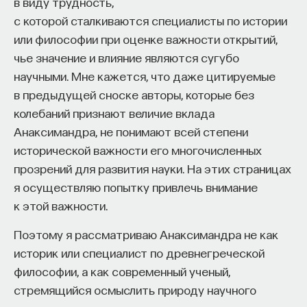
в виду трудность,
государства. Отдельное направление — это,
с которой сталкиваются специалисты по истории
конечно, перлюстрация дипломатической почты.
или философии при оценке важности открытий,
В общем-то перлюстрация и начиналась как
чье значение и влияние являются сугубо
чтение прежде всего дипломатической почты.
научными. Мне кажется, что даже цитируемые
А постепенно, естественно, она стала
в предыдущей сноске авторы, которые без
расширяться и имела ряд целей: наблюдение
колебаний признают величие вклада
за перепиской иностранных дипломатов,
Анаксимандра, не понимают всей степени
выявление реальной или мнимой
исторической важности его многочисленных
антиправительственной деятельности,
прозрений для развития науки. На этих страницах
обнаружение различного рода служебных
я осуществляю попытку привлечь внимание
и экономических злоупотреблений, обнаружение
к этой важности.
и изъятие антиправительственной литературы,
Поэтому я рассматриваю Анаксимандра не как
пересылаемой по почте.
историк или специалист по древнегреческой
Постепенно, с развитием общества, на первый
философии, а как современный ученый,
план выходит цель изучения общественного
стремящийся осмыслить природу научного
мнения, потому что любая власть хочет знать, что