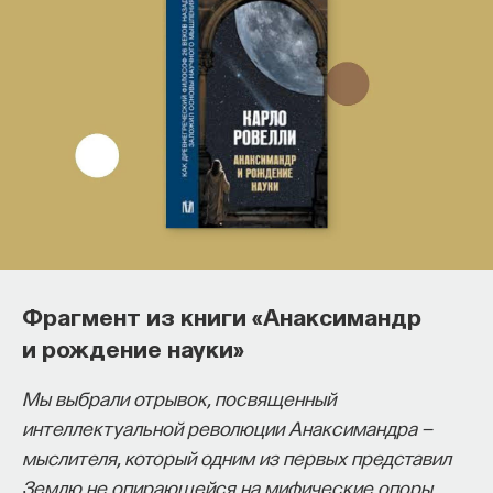
Фрагмент из книги «Анаксимандр
и рождение науки»
Историк Владлен Измозик
о практике перлюстрации,
Мы выбрали отрывок, посвященный
механизмах вскрытия
интеллектуальной революции Анаксимандра —
корреспонденции и неизбежности
мыслителя, который одним из первых представил
революции 1917 года
Землю не опирающейся на мифические опоры,