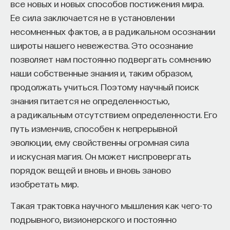
все новых и новых способов постижения мира.
сыск в России (1880–1917 годы)»; это публикация
Ее сила заключается не в установлении
А. В. Предтеченского, напечатавшего в 1927 году
несомненных фактов, а в радикальном осознании
переписку министра внутренних дел
широты нашего невежества. Это осознание
О. П. Козодавлева с московским почт-
позволяет нам постоянно подвергать сомнению
директором Д. П. Руничем о перлюстрации
наши собственные знания и, таким образом,
в царствование Александра I. Наконец, это
продолжать учиться. Поэтому научный поиск
статья 1974 года молодого тогда аспиранта,
знания питается не определенностью,
а ныне известного российского историка
а радикальным отсутствием определенности. Его
Владимира Юрьевича Черняева о перлюстрации
путь изменчив, способен к непрерывной
в начале XX века.
эволюции, ему свойственны огромная сила
Но дело в том, что вплоть до конца 1980-х годов
и искусная магия. Он может ниспровергать
тема перлюстрации даже до 1917 года была,
порядок вещей и вновь и вновь заново
по сути, если не полностью закрыта, то, во всяком
изобретать мир.
случае, крайне ограничена. В частности, Черняеву
Такая трактовка научного мышления как чего-то
старшие товарищи не советовали этим далее
подрывного, визионерского и постоянно
заниматься. В этом плане любопытно, что вообще