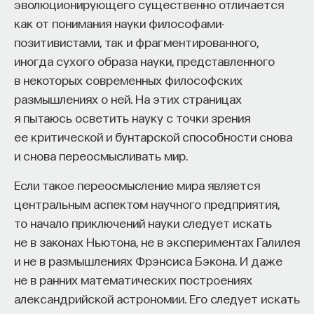
эволюционирующего существенно отличается
термин «перлюстрация» отсутствует
как от понимания науки философами-
в Советской исторической энциклопедии и даже
позитивистами, так и фрагментированного,
в более поздней восьмитомной Советской
иногда сухого образа науки, представленного
военной энциклопедии, поэтому мне в каком-то
в некоторых современных философских
смысле повезло, что тема была изучена весьма
размышлениях о ней. На этих страницах
отрывочно. И хотя в 1990–2000-е годы появилось
я пытаюсь осветить науку с точки зрения
большое количество публикаций, но они или
ее критической и бунтарской способности снова
обращались к отдельным периодам, как,
и снова переосмысливать мир.
например, достойные работы саратовского
историка О. Ю. Абакумова, А. Г. Чукарева
Если такое переосмысление мира является
и некоторых других, или просто переписывали
центральным аспектом научного предприятия,
уже известные факты. Наконец, присутствовал
то начало приключений науки следует искать
просто художественный вымысел. Такова,
не в законах Ньютона, не в экспериментах Галилея
например, книга В. Н. Балязина «Тайны “Черного
и не в размышлениях Фрэнсиса Бэкона. И даже
кабинета”». Отсюда мое погружение в архивные
не в ранних математических построениях
материалы.
александрийской астрономии. Его следует искать