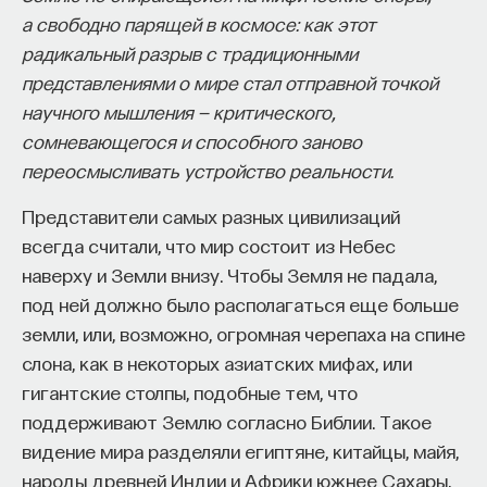
а свободно парящей в космосе: как этот
Проблеме перлюстрации в отечественной
радикальный разрыв с традиционными
историографии посвящены лишь несколько работ.
представлениями о мире стал отправной точкой
Одну из них, «“Черные кабинеты”: история
научного мышления — критического,
российской перлюстрации. XVIII — начало XX века»
сомневающегося и способного заново
опубликовал доктор исторических наук Владлен
переосмысливать устройство реальности.
Измозик. Мы поговорили с историком о значении
Представители самых разных цивилизаций
термина «перлюстрация», создании системы
всегда считали, что мир состоит из Небес
чтения корреспонденции в Российской империи
наверху и Земли внизу. Чтобы Земля не падала,
и самых известных цензорах-перлюстраторах.
под ней должно было располагаться еще больше
— Когда у вас появилась идея написать книгу
земли, или, возможно, огромная черепаха на спине
по этой теме?
слона, как в некоторых азиатских мифах, или
гигантские столпы, подобные тем, что
— Мысли о такой работе появились, наверное,
поддерживают Землю согласно Библии. Такое
в ходе подготовки и защиты докторской
видение мира разделяли египтяне, китайцы, майя,
диссертации. Дело в том, что осенью 1995 года
народы древней Индии и Африки южнее Сахары,