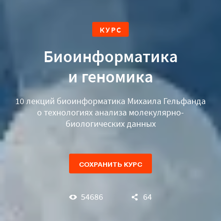
КУРС
Биоинформатика
и геномика
10 лекций биоинформатика Михаила Гельфанда
о технологиях анализа молекулярно-
биологических данных
СОХРАНИТЬ КУРС
54686
64