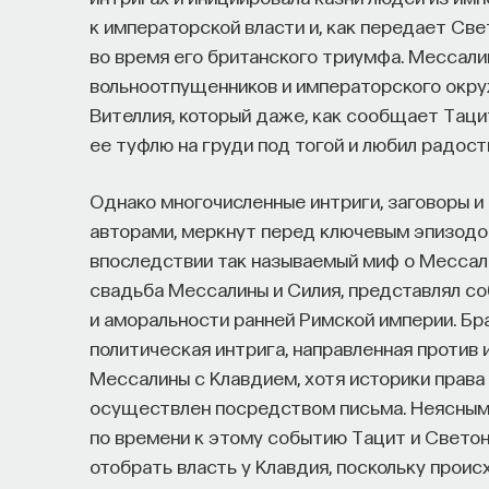
к императорской власти и, как передает Све
во время его британского триумфа. Мессали
вольноотпущенников и императорского окру
Вителлия, который даже, как сообщает Таци
ее туфлю на груди под тогой и любил радост
Однако многочисленные интриги, заговоры и
авторами, меркнут перед ключевым эпизод
впоследствии так называемый миф о Мессали
свадьба Мессалины и Силия, представлял с
и аморальности ранней Римской империи. Бр
политическая интрига, направленная против 
Мессалины с Клавдием, хотя историки права
осуществлен посредством письма. Неясными
по времени к этому событию Тацит и Светон
отобрать власть у Клавдия, поскольку про