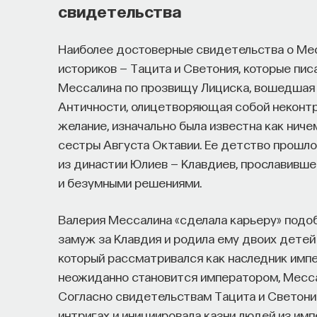
свидетельства
Наиболее достоверные свидетельства о Мес
историков — Тацита и Светония, которые писа
Мессалина по прозвищу Лициска, вошедшая 
Античности, олицетворяющая собой неконт
желание, изначально была известна как нич
сестры Августа Октавии. Ее детство прошло
из династии Юлиев — Клавдиев, прославивш
и безумными решениями.
Валерия Мессалина «сделала карьеру» подо
замуж за Клавдия и родила ему двоих детей
который рассматривался как наследник импе
неожиданно становится императором, Мессал
Согласно свидетельствам Тацита и Светони
интригах и инициировала казни людей из им