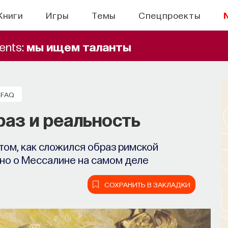
Книги
Игры
Темы
Спецпроекты
ents:
мы ищем таланты
FAQ
раз и реальность
том, как сложился образ римской
тно о Мессалине на самом деле
СОХРАНИТЬ В ЗАКЛАДКИ