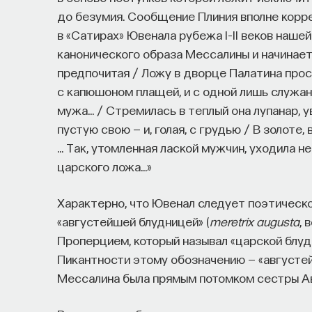
до безумия. Сообщение Плиния вполне корр
в «Сатирах» Ювенала рубежа I–II веков наш
канонического образа Мессалины и начинаетс
предпочитая / Ложу в дворце Палатина прос
с капюшоном плащей, и с одной лишь служан
мужа… / Стремилась в теплый она лупанар, 
пустую свою — и, голая, с грудью / В золоте
… Так, утомленная лаской мужчин, уходила не
царского ложа…»
Характерно, что Ювенал следует поэтическ
«августейшей блудницей» (
meretrix augusta
, 
Проперцием, который называл «царской блу
Пикантности этому обозначению — «августей
Мессалина была прямым потомком сестры Ав