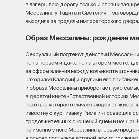
в лагерь, всю дорогу только и спрашивая, кр
Мессалина у Тацита и Светония — заговорщи
выходила за пределы императорского двора.
Образ Мессалины: рождение м
Сексуальный подтекст действий Мессалины 
не на первом и даже не на втором месте: д
за сферы влияния между вольноотпущенник
находился Клавдий) и другими его приближе
и образа Мессалины приобретает уже самые
в десятой книге «Естественной истории» Ме
похотью, которая отличает людей от животн
известную куртизанку Рима и «превзошла ее
продолжительных сношений днем и ночью». 
но именно у него Мессалина впервые предст
в основе поступков которой лежит исключи