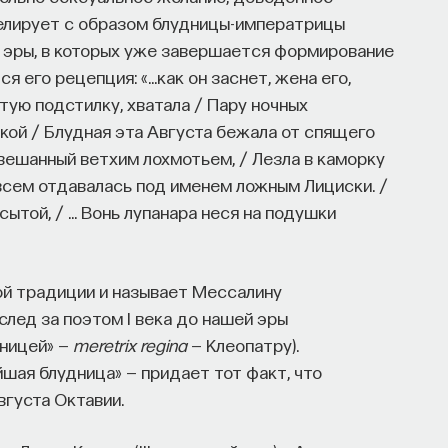
елирует с образом блудницы-императрицы
ей эры, в которых уже завершается формирование
я его рецепция: «…как он заснет, жена его,
тую подстилку, хватала / Пару ночных
кой / Блудная эта Августа бежала от спящего
увешанный ветхим лохмотьем, / Лезла в каморку
, всем отдавалась под именем ложным Лициски. /
сытой, / … Вонь лупанара неся на подушки
ой традиции и называет Мессалину
вслед за поэтом I века до нашей эры
дницей» —
meretrix regina
— Клеопатру).
шая блудница» — придает тот факт, что
густа Октавии.