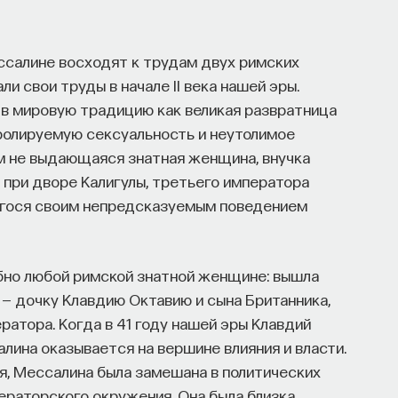
салине восходят к трудам двух римских
ли свои труды в начале II века нашей эры.
в мировую традицию как великая развратница
ролируемую сексуальность и неутолимое
ем не выдающаяся знатная женщина, внучка
 при дворе Калигулы, третьего императора
егося своим непредсказуемым поведением
бно любой римской знатной женщине: вышла
 — дочку Клавдию Октавию и сына Британника,
ратора. Когда в 41 году нашей эры Клавдий
ина оказывается на вершине влияния и власти.
я, Мессалина была замешана в политических
ператорского окружения. Она была близка