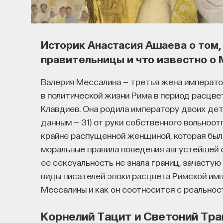
Историк Анастасия Ашаева о том,
правительницы и что известно о 
Валерия Мессалина — третья жена императо
в политической жизни Рима в период расцве
Клавдиев. Она родила императору двоих дете
данным — 31) от руки собственного вольноот
крайне распущенной женщиной, которая был
моральные правила поведения августейшей о
ее сексуальность не знала границ, зачасту
виды писателей эпохи расцвета Римской имп
Мессалины и как он соотносится с реально
Корнелий Тацит и Светоний Тра