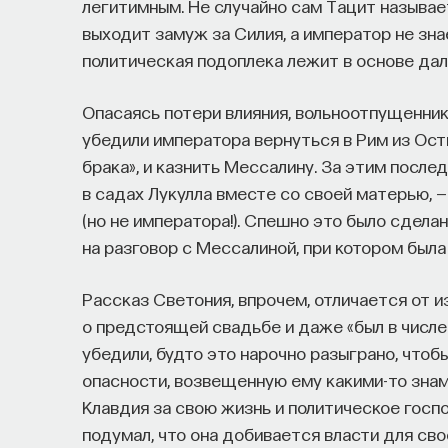
легитимным. Не случайно сам Тацит называе
выходит замуж за Силия, а император не зна
политическая подоплека лежит в основе дал
Опасаясь потери влияния, вольноотпущенник
убедили императора вернуться в Рим из Ости
брака», и казнить Мессалину. За этим посл
в садах Лукулла вместе со своей матерью, 
(но не императора!). Спешно это было сдела
на разговор с Мессалиной, при котором была
Рассказ Светония, впрочем, отличается от и
о предстоящей свадьбе и даже «был в числе
убедили, будто это нарочно разыграно, чтоб
опасности, возвещенную ему какими-то знам
Клавдия за свою жизнь и политическое госпо
подумал, что она добивается власти для св