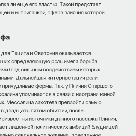
епка ли еще его власть». Такой предстает
цей и интриганкой, сфера влияния которой
ифа
для Тацита и Светония оказывается
ля них определяющую роль имела борьба
ами (под сильным воздействием которых
нными. Дальнейшая интерпретация роли
 причудливые формы. Так, у Плиния Старшего
ссалина упоминается в связи с неограниченной
ых. Мессалина захотела превзойти самую
 в двадцать пятом объятии, после
Неизвестны источники данного пассажа Плиния,
ает лишенной политических амбиций блудницей,
тельно сексуальное желание, доведенное