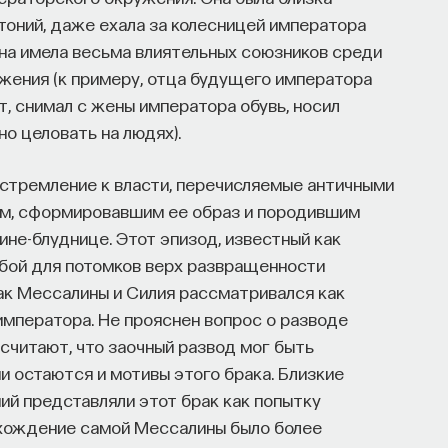
тоний, даже ехала за колесницей императора
на имела весьма влиятельных союзников среди
жения (к примеру, отца будущего императора
т, снимал с жены императора обувь, носил
но целовать на людях).
 стремление к власти, перечисляемые античными
ом, сформировавшим ее образ и породившим
не-блуднице. Этот эпизод, известный как
обой для потомков верх развращенности
ак Мессалины и Силия рассматривался как
императора. Не прояснен вопрос о разводе
 считают, что заочный развод мог быть
 остаются и мотивы этого брака. Близкие
ий представляли этот брак как попытку
исхождение самой Мессалины было более