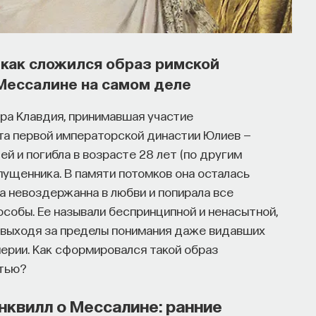
 как сложился образ римской
Мессалине на самом деле
ра Клавдия, принимавшая участие
та первой императорской династии Юлиев —
й и погибла в возрасте 28 лет (по другим
пущенника. В памяти потомков она осталась
а невоздержанна в любви и попирала все
собы. Ее называли беспринципной и ненасытной,
ю выходя за пределы понимания даже видавших
ерии. Как сформировался такой образ
стью?
нквилл о Мессалине: ранние