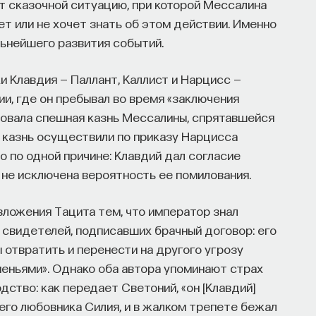
т сказочной ситуацию, при которой Мессалина
ет или не хочет знать об этом действии. Именно
ьнейшего развития событий.
и Клавдия — Паллант, Каллист и Нарцисс —
и, где он пребывал во время «заключения
едовала спешная казнь Мессалины, спрятавшейся
— казнь осуществили по приказу Нарцисса
но по одной причине: Клавдий дал согласие
 не исключена вероятность ее помилования.
зложения Тацита тем, что император знал
 свидетелей, подписавших брачный договор: его
ы отвратить и перенести на другого угрозу
еньями». Однако оба автора упоминают страх
дство: как передает Светоний, «он [Клавдий]
оего любовника Силия, и в жалком трепете бежал