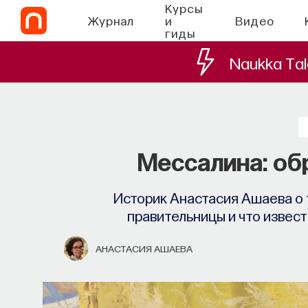
Курсы
Журнал
и
Видео
гиды
Naukka Tal
Мессалина: об
Историк Анастасия Ашаева о 
правительницы и что извес
АНАСТАСИЯ АШАЕВА