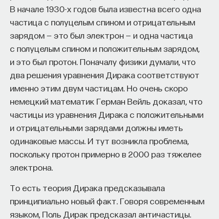
«Мыслить как учёный» — подкаст основателя
В начале 1930-х годов была известна всего одна
ПостНауки Ивара Максутова о людях, которые
частица с полуцелым спином и отрицательным
меняют мир. В каждом выпуске — разговоры
зарядом — это был электрон — и одна частица
с исследователями, предпринимателями,
с полуцелым спином и положительным зарядом,
инвесторами и изобретателями. За десятки
эпизодов Ивар обсудил большие языковые
и это был протон. Поначалу физики думали, что
модели вместе с Михаилом Бурцевым, цифровые
два решения уравнения Дирака соответствуют
данные в фармацевтике с Ириной Ефименко,
именно этим двум частицам. Но очень скоро
агротехнологии с Михаилом Тавером и много
немецкий математик Герман Вейль доказал, что
других тем — от коучинга до фармакогенетики.
частицы из уравнения Дирака с положительными
В будущих выпусках их список будет только
и отрицательными зарядами должны иметь
расширяться — слушайте подкаст на
YouTube
,
одинаковые массы. И тут возникла проблема,
Яндекс Музыке
,
Apple Podcasts
,
VK
и
Spotify
.
поскольку протон примерно в 2000 раз тяжелее
электрона.
6/30/2026
То есть теория Дирака предсказывала
принципиально новый факт. Говоря современным
НАПИСАТЬ НАМ
языком, Поль Дирак предсказал античастицы.