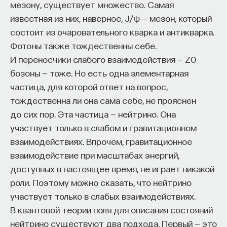
мезону, существует множество. Самая
«Есть представление о том, что университеты
известная из них, наверное, J/ψ — мезон, который
готовят элиту, и отсюда возникает образ сложно
состоит из очаровательного кварка и антикварка.
мыслящего, сложно устроенного человека.
Фотоны также тождественны себе.
Но здесь возникает и другой, гораздо более
И переносчики слабого взаимодействия — Z0-
трудный вопрос: кто вообще формирует
бозоны — тоже. Но есть одна элементарная
целеполагание университета и кто задает тот
частица, для которой ответ на вопрос,
смысл, на который он работает? Мне кажется,
тождественна ли она сама себе, не прояснен
университет способен быть субъектом —
до сих пор. Эта частица — нейтрино. Она
не просто выполнять внешний заказ,
участвует только в слабом и гравитационном
а самостоятельно выбирать, на какое будущее
взаимодействиях. Впрочем, гравитационное
он работает. У него должна быть собственная
взаимодействие при масштабах энергий,
позиция: сначала определить, какое будущее
доступных в настоящее время, не играет никакой
он хочет создавать, а затем разворачивать это
роли. Поэтому можно сказать, что нейтрино
в своей деятельности. Когда университет
участвует только в слабых взаимодействиях.
работает только под заказ, он занимает совсем
В квантовой теории поля для описания состояний
другую роль. У классического университета есть
нейтрино существуют два подхода. Первый — это