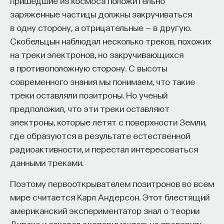
пришедшие из космоса положительно
заряженные частицы должны закручиваться
ИСКУССТВЕННЫЙ ИНТЕЛЛЕКТ
УНИВЕРСИТЕТ
в одну сторону, а отрицательные — в другую.
Скобельцын наблюдал несколько треков, похожих
АКАДЕМИЧЕСКАЯ СРЕДА
ОБУЧЕНИЕ
на треки электронов, но закручивающихся
НЕЙРОСЕТЕВЫЕ АРХИТЕКТУРЫ
в противоположную сторону. С высоты
современного знания мы понимаем, что такие
СТРОИТЕЛИ БУДУЩЕГО
треки оставляли позитроны. Но ученый
предположил, что эти треки оставляют
электроны, которые летят с поверхности Земли,
ПАРТНЁР ПРОЕКТА
где образуются в результате естественной
радиоактивности, и перестал интересоваться
данными треками.
Поэтому первооткрывателем позитронов во всем
Что такое партнёрский материал?
мире считается Карл Андерсон. Этот блестящий
американский экспериментатор знал о теории
Дирака и захотел экспериментально проверить