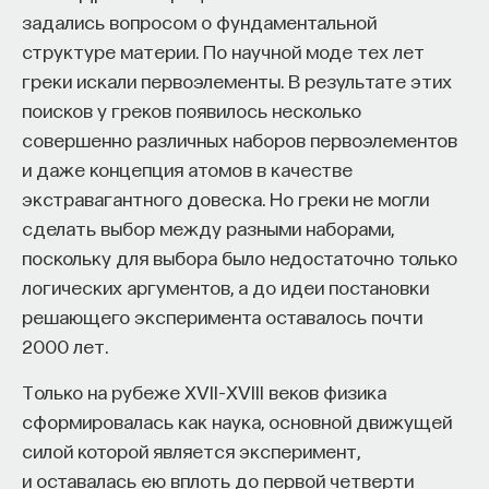
мысли. Знание не передается в готовом виде —
задались вопросом о фундаментальной
оно формируется. Нам долго казалось, что
структуре материи. По научной моде тех лет
преподаватель может просто хорошо и логично
греки искали первоэлементы. В результате этих
изложить материал, а студент — зафиксировать
поисков у греков появилось несколько
его и затем воспроизвести. Но самый важный
совершенно различных наборов первоэлементов
момент происходит потом, когда человек
и даже концепция атомов в качестве
остается один на один с этим материалом
экстравагантного довеска. Но греки не могли
и пытается что-то с ним сделать. И получается,
сделать выбор между разными наборами,
что настоящее образование происходит
поскольку для выбора было недостаточно только
не в аудитории, а за ее пределами».
логических аргументов, а до идеи постановки
ИИ полезен не как костыль, а как
решающего эксперимента оставалось почти
2000 лет.
сложный собеседник
Только на рубеже XVII–XVIII веков физика
«Мы не наказываем студентов за использование
сформировалась как наука, основной движущей
ИИ, потому что сам факт его использования еще
силой которой является эксперимент,
ничего не объясняет. Важно не то, что студент
и оставалась ею вплоть до первой четверти