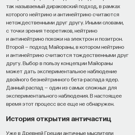
редкая возможность — мыслить на длинной
так называемый дираковский подход, в рамках
дистанции и реально влиять на будущее: на то,
которого нейтрино и антинейтрино считаются
как будет мыслить элита, как будет устроена
нетождественными друг другу. Иными словами,
экономика и как в целом будет разворачиваться
с точки зрения теоретиков, нейтрино
общество».
и антинейтрино похожи на электрон и позитрон.
Знание нельзя просто передать
Второй — подход Майораны, в котором нейтрино
и антинейтрино считаются тождественными друг
«Сама проблема гораздо старше, чем может
другу. Выбор в пользу концепции Майораны
показаться. Если преподаватель выдает задание,
может дать экспериментальное наблюдение
студент перепоручает его нейросети, а потом
двойного безнейтринного бета-распада ядер.
просто приносит готовый текст, это лишь делает
Данный распад — один из самых сложных для
старую проблему совсем уж неустранимой.
экспериментального наблюдения. В настоящее
Но и привычная университетская схема, в которой
время этот процесс все еще не обнаружен.
преподаватель что-то рассказал, студент что-то
История открытия античастиц
записал, а затем попытался пересказать это
наизусть, тоже почти не оставляет места для
Уже в Древней Греции античные мыслители