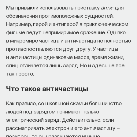
собственное будущее, почему результаты
Мы привыкли использовать приставку
анти-
для
образования раскрываются на длинной дистанции,
обозначения противоположных сущностей.
и что на самом деле должен уметь студент,
Например, герой и антигерой в приключенческом
выходящий в сложный и быстро меняющийся мир.
фильме ведут непримиримое сражение. Однако
в микромире частица и античастица не полностью
А еще — почему ИИ не стоит просто запрещать,
противопоставляются друг другу. У частицы
как использовать его для диалога, и зачем
и античастицы одинаковые масса, время жизни,
университету учить не только знаниям, но и самой
спин, отличается лишь заряд. Но и здесь не все
практике мышления и коммуникации.
так просто.
Что такое античастицы
Основатель ПостНауки Ивар Максутов запускает
проект Naukka Talents.
Как правило, со школьной скамьи большинство
Это глобальная экосистема для поиска и найма
людей под зарядом понимают только
STEM-специалистов (Science, Technology,
электрический заряд. Действительно, если
Engineering, Mathematics) в самые амбициозные
рассматривать электрон и его античастицу —
Deep-Tech и Biotech проекты по всему миру. Если
позитрон, то они различаются именно