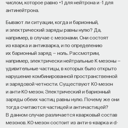
числом, которое равно +1 для нейтрона и -1 для
эффект образования не раскрывается в тот
антинейтрона.
момент, когда выпускник выходит на работу, —
тогда все только начинается. Дальше человек
Бывают ли ситуации, когда и барионный,
адаптируется и еще много лет пользуется тем,
и электрический заряды равны нулю? Да,
что получил в университете. Если задуматься, как
например, в случае с мезонами. Они состоят
долго он опирается на свое первое образование,
из кварка и антикварка, и по определению
речь идет не о нескольких годах,
их барионный заряд — ноль. Рассмотрим,
а о десятилетиях».
например, электрически нейтральные К-мезоны —
удивительные частицы, в которых было открыто
У университета четыре цели
нарушение комбинированной пространственной
и зарядовой четности. Существуют К0-мезон
«Мы выделили четыре идеологии образования.
и анти-К0-мезон. Электрический и барионный
Первая — развитие и трансляция
заряды обеих частиц равны нулю. Почему же они
дисциплинарного знания, где в центре находится
тогда считаются частицей и античастицей?
само знание, а не человек и не рынок труда.
В данном случае различается кварковый состав
Вторая — формирование определенного типа
мезонов. К0-мезон состоит из анти-s-кварка и d-
человека, например человека, способного