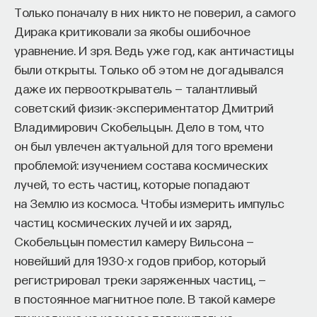
Только поначалу в них никто не поверил, а самого
Дирака критиковали за якобы ошибочное
уравнение. И зря. Ведь уже год, как античастицы
НАД МАТЕРИАЛОМ РАБОТАЛИ
были открыты. Только об этом не догадывался
Ивар Максутов
даже их первооткрыватель — талантливый
издатель, сооснователь Редакционно-
советский физик-экспериментатор Дмитрий
издательского дома "ПостНаука", религиовед
Владимирович Скобельцын. Дело в том, что
он был увлечен актуальной для того времени
Ульяна Раведовская
проблемой: изучением состава космических
лучей, то есть частиц, которые попадают
на Землю из космоса. Чтобы измерить импульс
Сения Долгачева
частиц космических лучей и их заряд,
редактор ПостНауки
Скобельцын поместил камеру Вильсона —
новейший для 1930-х годов прибор, который
регистрировал треки заряженных частиц, —
ИСКУССТВЕННЫЙ ИНТЕЛЛЕКТ
в постоянное магнитное поле. В такой камере
220 публикаций