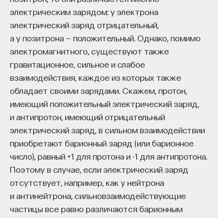
вы занимаетесь биоинформатикой, молекулярной
электрическим зарядом: у электрона
биологией, ИИ или другими наукоемкими
электрический заряд отрицательный,
дисциплинами, проект поможет вам найти место
а у позитрона — положительный. Однако, помимо
в командах, меняющих индустрию.
электромагнитного, существуют также
Как стать участником:
Заполнить анкету кандидата
гравитационное, сильное и слабое
Посмотреть текущие вакансии
взаимодействия, каждое из которых также
обладает своими зарядами. Скажем, протон,
имеющий положительный электрический заряд,
Образование работает дольше,
и антипротон, имеющий отрицательный
чем кажется
электрический заряд, в сильном взаимодействии
приобретают барионный заряд (или барионное
«Тема кажется простой: мы определяем цели,
число), равный +1 для протона и -1 для антипротона.
движемся к ним — и дальше все должно
Поэтому в случае, если электрический заряд
работать. Но в реальности с целеполаганием все
отсутствует, например, как у нейтрона
намного сложнее. Проблема не только
и антинейтрона, сильновзаимодействующие
во временном разрыве, когда результат должен
частицы все равно различаются барионным
проявиться через несколько лет. Ключевой