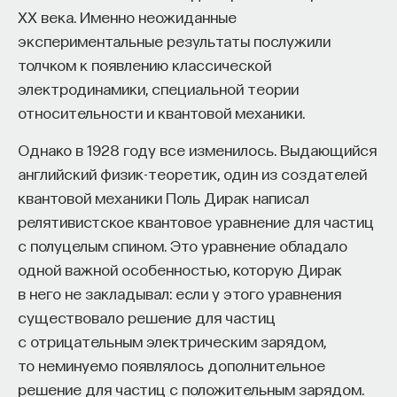
обратился к ИИ, а то, как именно он это делает.
XX века. Именно неожиданные
Если воспринимать ИИ просто как помощника,
экспериментальные результаты послужили
ресурс или способ сэкономить усилия, студенты
толчком к появлению классической
чаще всего лишь снижают когнитивную
электродинамики, специальной теории
нагрузку — а университет вообще не для этого
относительности и квантовой механики.
создан. Они некритично делегируют агенту
самые разные задачи и переносят в эту
Однако в 1928 году все изменилось. Выдающийся
коммуникацию далеко не лучшие привычки.
английский физик-теоретик, один из создателей
Но если использовать ИИ как сложного
квантовой механики Поль Дирак написал
собеседника, который заставляет уточнять
релятивистское квантовое уравнение для частиц
основания, спорить и продумывать собственную
с полуцелым спином. Это уравнение обладало
позицию, тогда студент действительно
одной важной особенностью, которую Дирак
продвигается. Решающее значение имеет
в него не закладывал: если у этого уравнения
не объем общения и не тип задания, а характер
существовало решение для частиц
самой коммуникации».
с отрицательным электрическим зарядом,
то неминуемо появлялось дополнительное
решение для частиц с положительным зарядом.