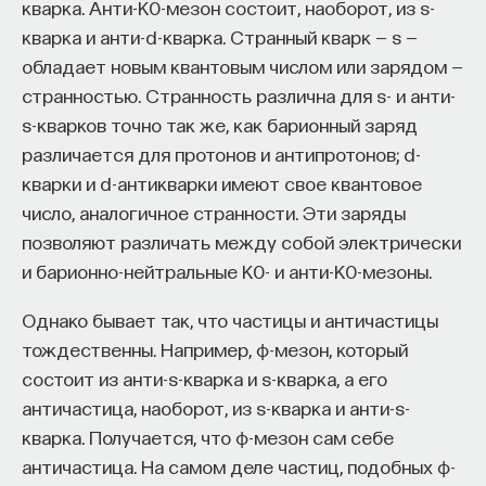
кварка. Анти-К0-мезон состоит, наоборот, из s-
к сложному мышлению. Третья — развитие
кварка и анти-d-кварка. Странный кварк — s —
общества, вклад в то, каким оно будет.
обладает новым квантовым числом или зарядом —
И четвертая — социальная эффективность,
странностью. Странность различна для s- и анти-
то есть забота о том, как человек будет работать
s-кварков точно так же, как барионный заряд
за пределами университета и насколько
различается для протонов и антипротонов; d-
эффективным окажется в команде и профессии.
кварки и d-антикварки имеют свое квантовое
Университет не всегда может точно
число, аналогичное странности. Эти заряды
предсказать, какие именно рабочие места ждут
позволяют различать между собой электрически
выпускника, но сама эта оптика тоже остается
и барионно-нейтральные К0- и анти-К0-мезоны.
отдельной идеологией. В зависимости от того,
в какой из этих логик работает университет,
Однако бывает так, что частицы и античастицы
у него будут совершенно разные ответы
тождественны. Например, φ-мезон, который
на вопрос о целях образования».
состоит из анти-s-кварка и s-кварка, а его
античастица, наоборот, из s-кварка и анти-s-
Университет должен строить
кварка. Получается, что φ-мезон сам себе
будущее
античастица. На самом деле частиц, подобных φ-