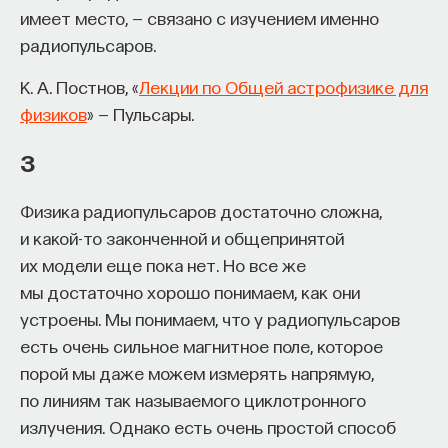
имеет место, — связано с изучением именно
электронов, которые разогнаны почти
радиопульсаров.
до скорости света.
К. А. Постнов, «
Лекции по Общей астрофизике для
физиков
» — Пульсары.
В астрономии и астрофизике насчитывают
КУРС
3
Химия между нейронами:
около двадцати главных источников
вещества, которые управляют
рентгеновского излучения. Самые важные
нами
Физика радиопульсаров достаточно сложна,
из них — это, конечно, Солнце и некоторые
и какой-то законченной и общепринятой
звезды, звездные короны, звездные
их модели еще пока нет. Но все же
СОХРАНИТЬ КУРС
вспышки, которые происходят на звездах;
мы достаточно хорошо понимаем, как они
это остатки сверхновых звезд, газовые
устроены. Мы понимаем, что у радиопульсаров
есть очень сильное магнитное поле, которое
диски вокруг компактных звезд в тесных
порой мы даже можем измерять напрямую,
двойных звездных системах, когда газ
по линиям так называемого циклотронного
одной звезды падает на компактный
излучения. Однако есть очень простой способ
объект и образует вокруг него