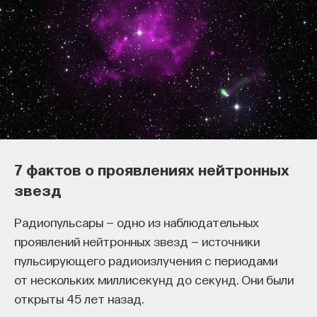
Как наши память, потребности,
7 фактов о проявлениях нейтронных
Астрофизик Анатолий Засов
эмоции, внимание, воля связаны
звезд
об источниках рентгеновского
с передачей сигналов
излучения, гамма-всплесках
Радиопульсары — одно из наблюдательных
от нейромедиаторов?
и солнечном ветре
проявлений нейтронных звезд — источники
Как устроена наша нервная система
пульсирующего радиоизлучения с периодами
на структурном, клеточном и молекулярном
от нескольких миллисекунд до секунд. Они были
уровнях? В чем состоит роль нейромедиаторов
открыты 45 лет назад.
при управлении психическими и физическими