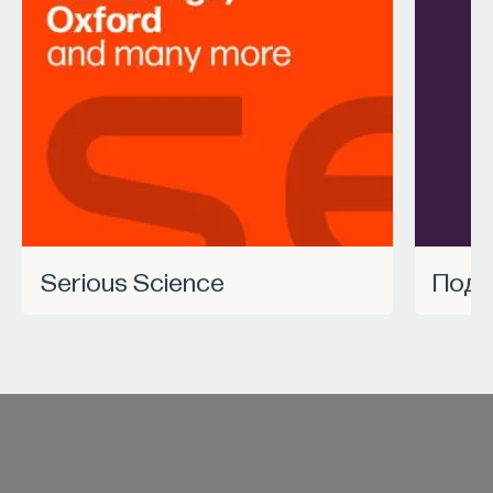
Serious Science
Под