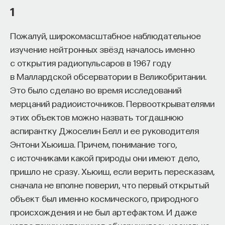
1
процессами? Как появляются зависимость,
утомление, состояние эйфории или азарта?
Пожалуй, широкомасштабное наблюдательное
Каково воздействие на работу мозга гормонов,
изучение нейтронных звёзд началось именно
иммунной системы?
с открытия радиопульсаров в 1967 году
Ответы на эти и другие вопросы можно найти,
в Маллардской обсерватории в Великобритании.
записавшись
на курс «Химия между нейронами:
Это было сделано во время исследований
Как появилась рентгеновская астрономия? Какие
вещества, которые управляют нами»
мерцаний радиоисточников. Первооткрывателями
существуют типы излучения кроме
этих объектов можно назвать тогдашнюю
Пройдя этот курс, вы научитесь:
электромагнитного? Как метеорологическая
аспирантку Джоселин Белл и ее руководителя
ракета помогла открыть первый рентгеновский
Энтони Хьюиша. Причем, понимание того,
— Ориентироваться в общих принципах
источник за пределами Солнечной системы?
с источниками какой природы они имеют дело,
работы нашего организма
На эти и другие вопросы ответил астрофизик
пришло не сразу. Хьюиш, если верить пересказам,
— Разбираться в биохимических процессах
Анатолий Засов в ходе лекции, опубликованной
сначала не вполне поверил, что первый открытый
мозга
на
YouTube-канале
Альтаир-ТВ.
объект был именно космического, природного
происхождения и не был артефактом. И даже
— Понимать причины нейро- и психопатологий
Рентгеновские лучи рождаются в тех