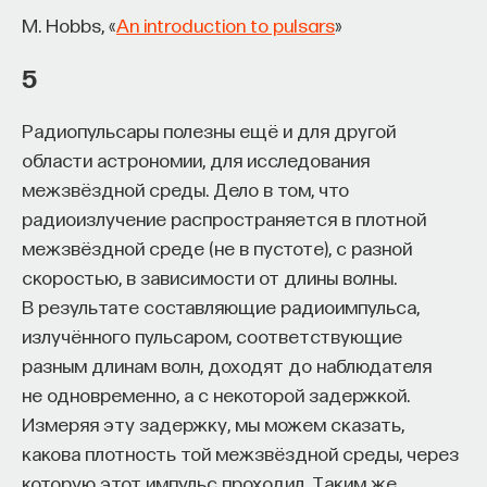
M. Hobbs, «
An introduction to pulsars
»
ТОЧНЫЕ НАУКИ
ЖУРНАЛ
5
Радиопульсары полезны ещё и для другой
области астрономии, для исследования
межзвёздной среды. Дело в том, что
радиоизлучение распространяется в плотной
межзвёздной среде (не в пустоте), с разной
скоростью, в зависимости от длины волны.
В результате составляющие радиоимпульса,
Внеси свой вклад в дело
излучённого пульсаром, соответствующие
просвещения!
разным длинам волн, доходят до наблюдателя
не одновременно, а с некоторой задержкой.
ПОДДЕРЖАТЬ ПОСТНАУКУ
Измеряя эту задержку, мы можем сказать,
какова плотность той межзвёздной среды, через
которую этот импульс проходил. Таким же