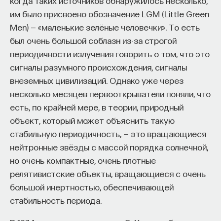
когда таких источников обнаружилось несколько,
— Осознавать связь своего поведения
процессах, которые связаны с очень
им было присвоено обозначение LGM (Little Green
и эмоций с активностью нейромедиаторов
Men) — «маленькие зелёные человечки». То есть
энергичными элементарными частицами.
мозга
был очень большой соблазн из-за строгой
При открытии рентгеновского излучения
периодичности излучения говорить о том, что это
Автор курса:
Вячеслав Дубынин
— доктор
Вильгельм Рентген фактически
сигналы разумного происхождения, сигналы
биологических наук, профессор кафедры
использовал энергию электронов, которые
внеземных цивилизаций. Однако уже через
физиологии человека и животных биологического
разгонялись большой разностью
несколько месяцев первооткрыватели поняли, что
факультета МГУ им. М.В. Ломоносова
потенциалов его газоразрядной трубки,
есть, по крайней мере, в теории, природный
а вообще, любые процессы, связанные
3/10/2025
объект, который может объяснить такую
со взаимодействием быстрых частиц
стабильную периодичность, — это вращающиеся
НАПИСАТЬ НАМ
с веществом, рождают рентгеновские
нейтронные звёзды с массой порядка солнечной,
но очень компактные, очень плотные
лучи. Лучи практически не отражаются,
релятивистские объекты, вращающиеся с очень
не преломляются, но могут
большой инертностью, обеспечивающей
интерферировать и дифрагировать
стабильность периода.
НАД МАТЕРИАЛОМ РАБОТАЛИ
и обладают способностью свободно
проходить сквозь мягкие ткани.