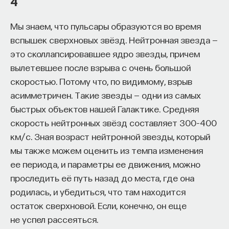
4
Мы знаем, что пульсары образуются во время
вспышек сверхновых звёзд. Нейтронная звезда —
НАД МАТЕРИАЛОМ РАБОТАЛИ
это сколлапсировавшее ядро звезды, причем
вылетевшее после взрыва с очень большой
Анатолий Засов
скоростью. Потому что, по видимому, взрыв
доктор физико-математических наук,
профессор кафедры астрофизики и звездной
асимметричен. Такие звезды — одни из самых
астрономии физического факультета МГУ,
быстрых объектов нашей Галактике. Средняя
заведующий отделом Внегалактической
астрономии ГАИШ МГУ
скорость нейтронных звёзд составляет 300–400
км/с. Зная возраст нейтронной звезды, который
АСТРОНОМИЯ
мы также можем оценить из темпа изменения
372 публикации
ее периода, и параметры ее движения, можно
проследить её путь назад до места, где она
АСТРОНОМИЯ
АСТРОФИЗИКА
родилась, и убедиться, что там находится
остаток сверхновой. Если, конечно, он еще
РЕНТГЕНОВСКОЕ ИЗЛУЧЕНИЕ
КВАЗАР
не успел рассеяться.
КОСМИЧЕСКИЙ РЕНТГЕНОВСКИЙ ФОН