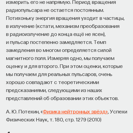
измерить его не напрямую. Период вращения
аккреционный диск, и, наконец, горячий газ
радиопульсара не остается постоянным.
Внеси свой вклад в дело
в галактиках и в межгалактическом
Потихоньку энергия вращения уходит в частицы,
просвещения!
пространстве, а также активные ядра
в излучение (кстати, механизм преобразования
галактик, квазары.
в радиоизлучение до конца ещё не ясен),
ПОДДЕРЖАТЬ ПОСТНАУКУ
и пульсар постепенно замедляется. Темп
замедления во многом определяется силой
В рубрике «Лекции» мы выбираем для вас самые
магнитного поля. Измеряя одно, мы получаем
интересные лекции авторов ПостНауки,
оценку и для второго. При этом оценки, которые
прочитанные ими на различных площадках,
мы получаем для реальных пульсаров, очень
и публикуем в привычном формате. Так
хорошо совпадают с теоретическими
мы со временем соберем лучшие выступления
предсказаниями, следующими из наших
ученых в одном месте. Чтобы посоветовать нам
представлений об образовании этих объектов.
лекции, пишите на
postnauka@postnauka.ru
.
А. Ю. Потехин, «
Физика нейтронных звёзд»
, Успехи
7/25/2015
Физических Наук, т. 180, стр. 1279 (2010)
НАПИСАТЬ НАМ