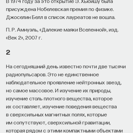
В 1974 году за это открытие Э. Хьюишу была
Вячеслав Дубынин
присуждена Нобелевская премия по физике.
доктор биологических наук, профессор
кафедры физиологии человека и животных
Джоселин Белл в список лауреатов не вошла.
биологического факультета МГУ
им. М. В. Ломоносова, специалист в области
Откуда условия для рождения
физиологии мозга
П. Р. Амнуэль, «Далекие маяки Вселенной», изд.
рентгеновских лучей могли взяться
«Век 2», 2007 г.
в космосе? Конечно, сейчас мы знаем, что
БИОЛОГИЯ
2
1297 публикаций
в космосе много рентгеновских
источников, но все или почти все из них
На сегодняшний день известно почти две тысячи
БИОЛОГИЯ
МОЗГ
НЕЙРОФИЗИОЛОГИЯ
можно разделить на два класса: либо это
радиопульсаров. Это не единственное
очень горячий газ, а чтобы он излучал
ЕСТЕСТВЕННЫЕ НАУКИ
ЖУРНАЛ
наблюдательное проявление нейтронных звезд,
рентгеновские лучи и они могли
но самое массовое. И изучение их природы,
ХИМИЯ МЕЖДУ НЕЙРОНАМИ
приниматься современными аппаратами,
изучение столь плотного вещества, которое
нужно, чтобы это были миллионы градусов;
их составляет, изучение поведения вещества
либо, если не горячий газ, это
в сверхсильных магнитных полях, которые
им сопутствуют, сверхсильной гравитации,
взаимодействие с веществом очень
которая рядом с этими компактными объектами
энергичных частиц, прежде всего