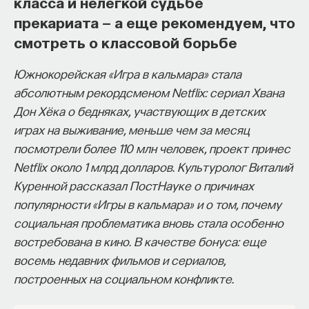
класса и нелегкой судьбе
процессами? Как появляются зависимость,
прекариата — а еще рекомендуем, что
утомление, состояние эйфории или азарта?
смотреть о классовой борьбе
Каково воздействие на работу мозга гормонов,
Южнокорейская «Игра в кальмара» стала
иммунной системы?
абсолютным рекордсменом Netflix: сериал Хвана
Ответы на эти и другие вопросы можно найти,
Дон Хёка о бедняках, участвующих в детских
записавшись
на курс «Химия между нейронами:
играх на выживание, меньше чем за месяц
вещества, которые управляют нами»
посмотрели более 110 млн человек, проект принес
Netflix около 1 млрд долларов. Культуролог Виталий
Пройдя этот курс, вы научитесь:
Куренной рассказал ПостНауке о причинах
— Ориентироваться в общих принципах
популярности «Игры в кальмара» и о том, почему
работы нашего организма
социальная проблематика вновь стала особенно
востребована в кино. В качестве бонуса: еще
— Разбираться в биохимических процессах
восемь недавних фильмов и сериалов,
мозга
построенных на социальном конфликте.
— Понимать причины нейро- и психопатологий