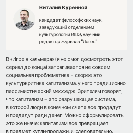
— Осознавать связь своего поведения
Виталий Куренной
и эмоций с активностью нейромедиаторов
кандидат философских наук,
мозга
заведующий отделением
Автор курса:
Вячеслав Дубынин
— доктор
культурологии ВШЭ, научный
редактор журнала "Логос"
биологических наук, профессор кафедры
физиологии человека и животных биологического
факультета МГУ им. М.В. Ломоносова
В «Игре в кальмара» (я не смог досмотреть этот
сериал до конца) затрагивается не совсем
3/10/2025
социальная проблематика — скорее это
культуркритика капитализма, у него традиционно
НАПИСАТЬ НАМ
пессимистический месседж. Зрителям говорят,
что капитализм — это разрушающая система,
в которой люди в конечном счете все продадут
и предадут ради денег. Можно сформулировать
НАД МАТЕРИАЛОМ РАБОТАЛИ
это же иначе: капитализм все превращает
в предмет купли-продажи, и, следовательно,