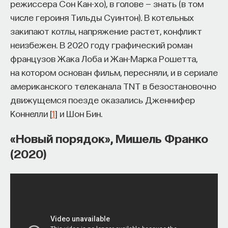
режиссера Сон Кан-хо), в голове — знать (в том
числе героиня Тильды Суинтон). В котельных
закипают котлы, напряжение растет, конфликт
неизбежен. В 2020 году графический роман
французов Жака Лоба и Жан-Марка Рошетта,
на котором основан фильм, пересняли, и в сериале
американского телеканала TNT в безостановочно
движущемся поезде оказались Дженнифер
Коннелли [
1
] и Шон Бин.
«Новый порядок», Мишель Франко
(2020)