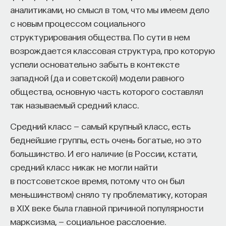
аналитиками, но смысл в том, что мы имеем дело
с новым процессом социального
структурирования общества. По сути в нем
возрождается классовая структура, про которую
успели основательно забыть в контексте
КУРС
западной (да и советской) модели равного
Химия между нейронами:
общества, основную часть которого составлял
вещества, которые управляют
так называемый средний класс.
нами
Средний класс — самый крупный класс, есть
СОХРАНИТЬ КУРС
беднейшие группы, есть очень богатые, но это
большинство. И его наличие (в России, кстати,
средний класс никак не могли найти
в постсоветское время, потому что он был
меньшинством) сняло ту проблематику, которая
в XIX веке была главной причиной популярности
марксизма, — социальное расслоение.