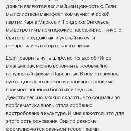
Вячеслав Дубынин
деньги являются величайшей ценностью. Если
доктор биологических наук, профессор
мы полистаем манифест коммунистической
кафедры физиологии человека и животных
биологического факультета МГУ
партии Карла Маркса и Фридриха Энгельса,
им. М. В. Ломоносова, специалист в области
физиологии мозга
мы встретим в нем похожие пассажи: нет ничего
святого, и художник, и ученый по сути
БИОЛОГИЯ
превратились в жертв капитализма.
1298 публикаций
Если говорить чуть шире, не только об «Игре
в кальмара», можно вспомнить необычайно
БИОЛОГИЯ
МОЗГ
НЕЙРОФИЗИОЛОГИЯ
популярный фильм «Паразиты». В нем ставилась,
ЕСТЕСТВЕННЫЕ НАУКИ
ЖУРНАЛ
пусть довольно сложно и иронично, проблема
взаимоотношений богатых и бедных.
ХИМИЯ МЕЖДУ НЕЙРОНАМИ
Действительно, можно сказать, что социальная
проблематика вновь стала особенно
востребована в культуре. И мне кажется, что для
этого есть основания. Они по-разному
формулируются разными теоретиками,