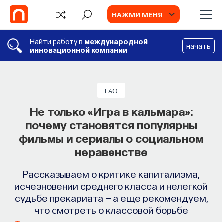
НАЖМИ МЕНЯ
Найти работу в
международной
начать
инновационной компании
СОБЫТИЯ
Химия между нейронами:
FAQ
вещества, которые управляют нами
Не только «Игра в кальмара»:
почему становятся популярны
Как наши память, потребности, эмоции,
фильмы и сериалы о социальном
внимание, воля связаны с передачей
неравенстве
сигналов от нейромедиаторов?
Рассказываем о критике капитализма,
ВЯЧЕСЛАВ ДУБЫНИН
СОХРАНИТЬ В ЗАКЛАДКИ
исчезновении среднего класса и нелегкой
судьбе прекариата — а еще рекомендуем,
что смотреть о классовой борьбе