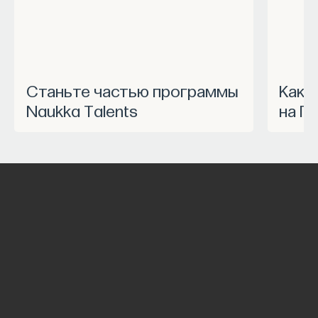
Станьте частью программы
Как запустить спецпроект
Naukka Talents
на П