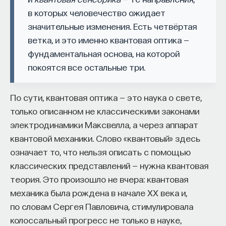
в которых человечество ожидает
значительные изменения. Есть четвёртая
ветка, и это именно квантовая оптика —
КУРС
фундаментальная основа, на которой
Наука сна: как управлять
покоятся все остальные три.
своим сном
По сути, квантовая оптика — это наука о свете,
СОХРАНИТЬ КУРС
только описанном не классическими законами
электродинамики Максвелла, а через аппарат
квантовой механики. Слово «квантовый» здесь
означает то, что нельзя описать с помощью
классических представлений — нужна квантовая
теория. Это произошло не вчера: квантовая
механика была рождена в начале XX века и,
Внеси свой вклад в дело
по словам Сергея Павловича, стимулировала
просвещения!
колоссальный прогресс не только в науке,