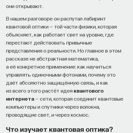
они открывают.
Автор курса:
Михаил Полуэктов
— врач-
В нашем разговоре он распутал лабиринт
сомнолог, доцент кафедры нервных
квантовой оптики — той части физики, которая
болезней и нейрохирургии Первого МГМУ
объясняет, как работает свет на уровне, где
им. И. М. Сеченова, заведующий отделением
перестают действовать привычные
медицины сна университетской клинической
представления о реальности. Но главное в этом
больницы № 3.
рассказе не абстрактная математика,
3/10/2025
а её конкретное применение: как научиться
управлять одиночными фотонами, почему это
НАПИСАТЬ НАМ
даёт абсолютно защищённую связь, и как
из всего этого растёт идея
квантового
интернета
— сети, которая соединит квантовые
компьютеры и спутники через волокна,
НАД МАТЕРИАЛОМ РАБОТАЛИ
проводящие свет, и через космос.
Михаил Полуэктов
Что изучает квантовая оптика?