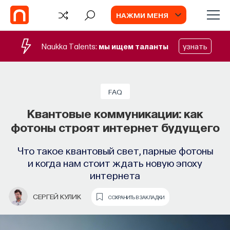
НАЖМИ МЕНЯ
Naukka Talents:
мы ищем таланты
узнать
СОБЫТИЯ
Наука сна: как управлять своим
FAQ
сном
Квантовые коммуникации: как
фотоны строят интернет будущего
Почти треть жизни мы тратим на сон, но как
он работает и можно ли его приручить?
Что такое квантовый свет, парные фотоны
и когда нам стоит ждать новую эпоху
МИХАИЛ ПОЛУЭКТОВ
СОХРАНИТЬ В ЗАКЛАДКИ
интернета
СЕРГЕЙ КУЛИК
СОХРАНИТЬ В ЗАКЛАДКИ