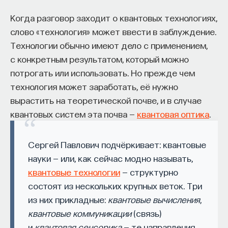
кандидат медицинских наук, доцент Первого
МГМУ им. И. М. Сеченова
Когда разговор заходит о квантовых технологиях,
слово «технология» может ввести в заблуждение.
МЕДИЦИНА
Технологии обычно имеют дело с применением,
651 публикация
с конкретным результатом, который можно
потрогать или использовать. Но прежде чем
МЕДИЦИНА
СОН
СОМНОЛОГИЯ
технология может заработать, её нужно
вырастить на теоретической почве, и в случае
БЕССОННИЦА
ЕСТЕСТВЕННЫЕ НАУКИ
квантовых систем эта почва —
квантовая оптика
.
ЖУРНАЛ
НАУКА СНА
Сергей Павлович подчёркивает: квантовые
науки — или, как сейчас модно называть,
квантовые технологии
— структурно
состоят из нескольких крупных веток. Три
из них прикладные:
квантовые вычисления
,
квантовые коммуникации
(связь)
и
квантовая сенсорика
— те направления,