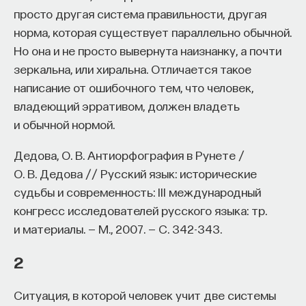
Вячеслав Дубынин
просто другая система правильности, другая
доктор биологических наук, профессор
кафедры физиологии человека и животных
норма, которая существует параллельно обычной.
биологического факультета МГУ
Но она и не просто вывернута наизнанку, а почти
им. М. В. Ломоносова, специалист в области
физиологии мозга
зеркальна, или хиральна. Отличается такое
написание от ошибочного тем, что человек,
БИОЛОГИЯ
владеющий эрративом, должен владеть
1298 публикаций
и обычной нормой.
Дедова, О. В. Антиорфография в Рунете /
БИОЛОГИЯ
МОЗГ
НЕЙРОФИЗИОЛОГИЯ
О. В. Дедова // Русский язык: исторические
ЕСТЕСТВЕННЫЕ НАУКИ
ЖУРНАЛ
судьбы и современность: III международный
конгресс исследователей русского языка: тр.
ХИМИЯ МЕЖДУ НЕЙРОНАМИ
и материалы. — М., 2007. — С. 342-343.
2
Ситуация, в которой человек учит две системы