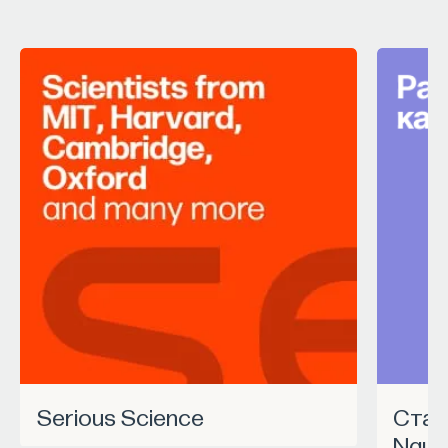
Serious Science
Станьте частью программы
Nauk