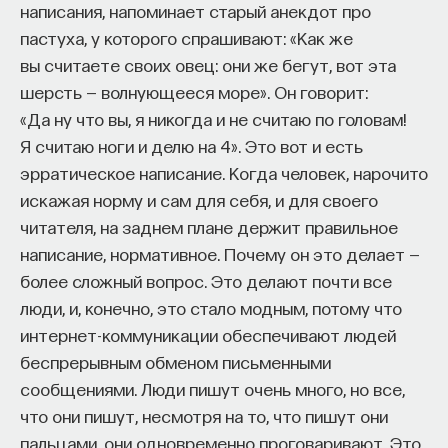
написания, напоминает старый анекдот про
пастуха, у которого спрашивают: «Как же
вы считаете своих овец: они же бегут, вот эта
шерсть — волнующееся море». Он говорит:
«Да ну что вы, я никогда и не считаю по головам!
КУРС
Я считаю ноги и делю на 4». Это вот и есть
Химия между нейронами:
эрратическое написание. Когда человек, нарочито
вещества, которые управляют
искажая норму и сам для себя, и для своего
нами
читателя, на заднем плане держит правильное
написание, нормативное. Почему он это делает —
СОХРАНИТЬ КУРС
более сложный вопрос. Это делают почти все
люди, и, конечно, это стало модным, потому что
интернет-коммуникации обеспечивают людей
беспрерывным обменом письменными
сообщениями. Люди пишут очень много, но все,
что они пишут, несмотря на то, что пишут они
пальцами, они одновременно проговаривают. Это