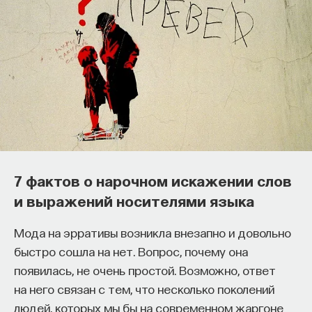
Как наши память, потребности,
7 фактов о нарочном искажении слов
эмоции, внимание, воля связаны
и выражений носителями языка
с передачей сигналов
от нейромедиаторов?
Мода на эрративы возникла внезапно и довольно
быстро сошла на нет. Вопрос, почему она
Как устроена наша нервная система
появилась, не очень простой. Возможно, ответ
на структурном, клеточном и молекулярном
на него связан с тем, что несколько поколений
уровнях? В чем состоит роль нейромедиаторов
людей, которых мы бы на современном жаргоне
при управлении психическими и физическими