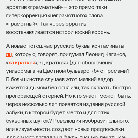
эрратив «грамматный» — это прямо-таки
гиперкоррекция «неграмотного» слова
«грамотный». Так через эрратив
восстанавливается исторический корень.
А новые потешные русские буквы-контаминаты —
пц
, которую, говорят, придумал Леонид Каганов,
«
ха краткая
», «ц краткая» (для обозначения
универмага на Цветном бульваре, «б» с тремами?
В большинстве случаев этот мелкий вздор
кажется дымом без огня или, так сказать, быстро
прогорающей стерней. Но кто знает, может быть,
через несколько лет появятся издания русской
азбуки, в которой будет место и для этих
буквенных шуток? Революция изобразительного,
или визуальности, создает новые предпосылки
для самого взгляда на букву, письмо, печать как