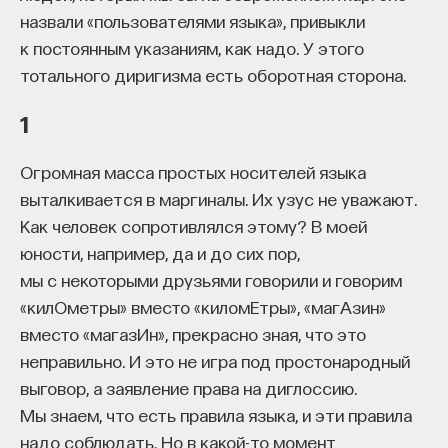
назвали «пользователями языка», привыкли
процессами? Как появляются зависимость,
к постоянным указаниям, как надо. У этого
утомление, состояние эйфории или азарта?
тотального диригизма есть оборотная сторона.
Каково воздействие на работу мозга гормонов,
иммунной системы?
1
Ответы на эти и другие вопросы можно найти,
Огромная масса простых носителей языка
записавшись
на курс «Химия между нейронами:
выталкивается в маргиналы. Их узус не уважают.
вещества, которые управляют нами»
Как человек сопротивлялся этому? В моей
Пройдя этот курс, вы научитесь:
юности, например, да и до сих пор,
мы с некоторыми друзьями говорили и говорим
— Ориентироваться в общих принципах
«килОметры» вместо «киломЕтры», «магАзин»
работы нашего организма
вместо «магазИн», прекрасно зная, что это
— Разбираться в биохимических процессах
неправильно. И это не игра под простонародный
мозга
выговор, а заявление права на диглоссию.
Мы знаем, что есть правила языка, и эти правила
— Понимать причины нейро- и психопатологий
надо соблюдать. Но в какой-то момент