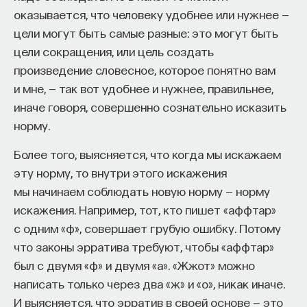
— Осознавать связь своего поведения
оказывается, что человеку удобнее или нужнее —
и эмоций с активностью нейромедиаторов
цели могут быть самые разные: это могут быть
мозга
цели сокращения, или цель создать
произведение словесное, которое понятно вам
Автор курса:
Вячеслав Дубынин
— доктор
и мне, — так вот удобнее и нужнее, правильнее,
биологических наук, профессор кафедры
иначе говоря, совершенно сознательно исказить
физиологии человека и животных биологического
норму.
факультета МГУ им. М.В. Ломоносова
Более того, выясняется, что когда мы искажаем
3/10/2025
эту норму, то внутри этого искажения
мы начинаем соблюдать новую норму — норму
НАПИСАТЬ НАМ
искажения. Например, тот, кто пишет «аффтар»
с одним «ф», совершает грубую ошибку. Потому
что законы эрратива требуют, чтобы «аффтар»
был с двумя «ф» и двумя «а». «Жжот» можно
НАД МАТЕРИАЛОМ РАБОТАЛИ
написать только через два «ж» и «о», никак иначе.
И выясняется, что эрратив в своей основе — это