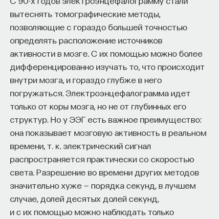
С 90-х годов электроэнцефалограмму стали
эффект образования не раскрывается в тот
вытеснять томографические методы,
момент, когда выпускник выходит на работу, —
позволяющие с гораздо большей точностью
тогда все только начинается. Дальше человек
определять расположение источников
адаптируется и еще много лет пользуется тем,
активности в мозге. С их помощью можно более
что получил в университете. Если задуматься, как
дифференцированно изучать то, что происходит
долго он опирается на свое первое образование,
внутри мозга, и гораздо глубже в него
речь идет не о нескольких годах,
погружаться. Электроэнцефалограмма идет
а о десятилетиях».
только от коры мозга, но не от глубинных его
структур. Но у ЭЭГ есть важное преимущество:
У университета четыре цели
она показывает мозговую активность в реальном
времени, т. к. электрический сигнал
«Мы выделили четыре идеологии образования.
распространяется практически со скоростью
Первая — развитие и трансляция
света. Разрешение во времени других методов
дисциплинарного знания, где в центре находится
значительно хуже — порядка секунд, в лучшем
само знание, а не человек и не рынок труда.
случае, долей десятых долей секунд,
Вторая — формирование определенного типа
и с их помощью можно наблюдать только
человека, например человека, способного