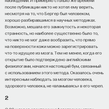
наблюдений. И примерно столько же времени
вы занимаетесь биоинформатикой, молекулярной
после публикации никто не хотел ему верить,
биологией, ИИ или другими наукоемкими
несмотря на то, что Бергер был человеком,
дисциплинами, проект поможет вам найти место
в командах, меняющих индустрию.
хорошо разбиравшимся в научных методиках.
Как стать участником:
Возможно, мешала его замкнутость и некоторая
Заполнить анкету кандидата
странность, но наиболее существенно было то,
Посмотреть текущие вакансии
что никто не мог даже вообразить, что прямо
на поверхности кожи можно зарегистрировать
что-то идущее из мозга. Тем не менее, когда его
Образование работает дольше,
открытие было подтверждено английскими
чем кажется
физиологами, начался настоящий бум, связанный
с использованием этого метода. Оказалось очень
«Тема кажется простой: мы определяем цели,
интересным наблюдать за мозгом человека,
движемся к ним — и дальше все должно
здорового человека, не «вламываясь» в его череп.
работать. Но в реальности с целеполаганием все
намного сложнее. Проблема не только
2
во временном разрыве, когда результат должен
проявиться через несколько лет. Ключевой