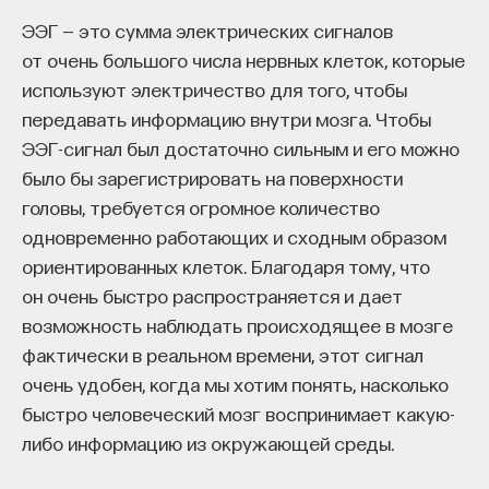
«Есть представление о том, что университеты
ЭЭГ — это сумма электрических сигналов
готовят элиту, и отсюда возникает образ сложно
от очень большого числа нервных клеток, которые
мыслящего, сложно устроенного человека.
используют электричество для того, чтобы
Но здесь возникает и другой, гораздо более
передавать информацию внутри мозга. Чтобы
трудный вопрос: кто вообще формирует
ЭЭГ-сигнал был достаточно сильным и его можно
целеполагание университета и кто задает тот
было бы зарегистрировать на поверхности
смысл, на который он работает? Мне кажется,
головы, требуется огромное количество
университет способен быть субъектом —
одновременно работающих и сходным образом
не просто выполнять внешний заказ,
ориентированных клеток. Благодаря тому, что
а самостоятельно выбирать, на какое будущее
он очень быстро распространяется и дает
он работает. У него должна быть собственная
возможность наблюдать происходящее в мозге
позиция: сначала определить, какое будущее
фактически в реальном времени, этот сигнал
он хочет создавать, а затем разворачивать это
очень удобен, когда мы хотим понять, насколько
в своей деятельности. Когда университет
быстро человеческий мозг воспринимает какую-
работает только под заказ, он занимает совсем
либо информацию из окружающей среды.
другую роль. У классического университета есть