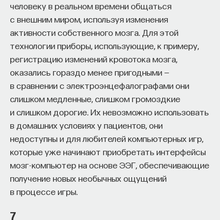
обратился к ИИ, а то, как именно он это делает.
человеку в реальном времени общаться
Если воспринимать ИИ просто как помощника,
с внешним миром, используя изменения
ресурс или способ сэкономить усилия, студенты
активности собственного мозга. Для этой
чаще всего лишь снижают когнитивную
технологии приборы, использующие, к примеру,
нагрузку — а университет вообще не для этого
регистрацию изменений кровотока мозга,
создан. Они некритично делегируют агенту
оказались гораздо менее пригодными —
самые разные задачи и переносят в эту
в сравнении с электроэнцефалографами они
коммуникацию далеко не лучшие привычки.
слишком медленные, слишком громоздкие
Но если использовать ИИ как сложного
и слишком дорогие. Их невозможно использовать
собеседника, который заставляет уточнять
в домашних условиях у пациентов, они
основания, спорить и продумывать собственную
недоступны и для любителей компьютерных игр,
позицию, тогда студент действительно
которые уже начинают приобретать интерфейсы
продвигается. Решающее значение имеет
мозг-компьютер на основе ЭЭГ, обеспечивающие
не объем общения и не тип задания, а характер
получение новых необычных ощущений
самой коммуникации».
в процессе игры.
7