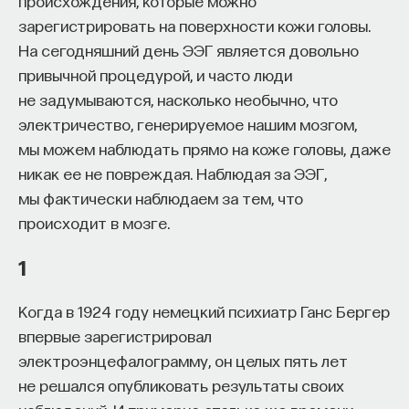
происхождения, которые можно
собственное будущее, почему результаты
зарегистрировать на поверхности кожи головы.
образования раскрываются на длинной дистанции,
На сегодняшний день ЭЭГ является довольно
и что на самом деле должен уметь студент,
привычной процедурой, и часто люди
выходящий в сложный и быстро меняющийся мир.
не задумываются, насколько необычно, что
электричество, генерируемое нашим мозгом,
А еще — почему ИИ не стоит просто запрещать,
мы можем наблюдать прямо на коже головы, даже
как использовать его для диалога, и зачем
никак ее не повреждая. Наблюдая за ЭЭГ,
университету учить не только знаниям, но и самой
мы фактически наблюдаем за тем, что
практике мышления и коммуникации.
происходит в мозге.
1
Основатель ПостНауки Ивар Максутов запускает
проект Naukka Talents.
Когда в 1924 году немецкий психиатр Ганс Бергер
Это глобальная экосистема для поиска и найма
впервые зарегистрировал
STEM-специалистов (Science, Technology,
электроэнцефалограмму, он целых пять лет
Engineering, Mathematics) в самые амбициозные
не решался опубликовать результаты своих
Deep-Tech и Biotech проекты по всему миру. Если