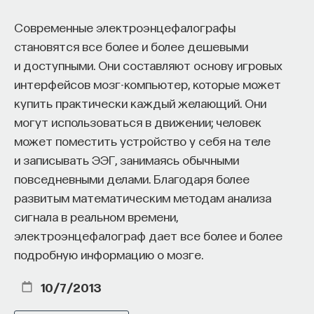
«Мыслить как учёный» — подкаст основателя
ПостНауки Ивара Максутова о людях, которые
Современные электроэнцефалографы
меняют мир. В каждом выпуске — разговоры
становятся все более и более дешевыми
с исследователями, предпринимателями,
и доступными. Они составляют основу игровых
инвесторами и изобретателями. За десятки
интерфейсов мозг-компьютер, которые может
эпизодов Ивар обсудил большие языковые
купить практически каждый желающий. Они
модели вместе с Михаилом Бурцевым, цифровые
данные в фармацевтике с Ириной Ефименко,
могут использоваться в движении; человек
агротехнологии с Михаилом Тавером и много
может поместить устройство у себя на теле
других тем — от коучинга до фармакогенетики.
и записывать ЭЭГ, занимаясь обычными
В будущих выпусках их список будет только
повседневными делами. Благодаря более
расширяться — слушайте подкаст на
YouTube
,
развитым математическим методам анализа
Яндекс Музыке
,
Apple Podcasts
,
VK
и
Spotify
.
сигнала в реальном времени,
электроэнцефалограф дает все более и более
6/30/2026
подробную информацию о мозге.
10/7/2013
НАПИСАТЬ НАМ