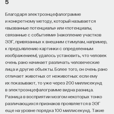
редкая возможность — мыслить на длинной
5
дистанции и реально влиять на будущее: на то,
Благодаря электроэнцефалограмме
как будет мыслить элита, как будет устроена
и конкретному методу, который называется
экономика и как в целом будет разворачиваться
«вызванные потенциалы» или «потенциалы,
общество».
связанные с событиями» (накопление участков
Знание нельзя просто передать
ЭЭГ, привязанных к внешним стимулам, например,
к предъявлению картинки с определенным
«Сама проблема гораздо старше, чем может
изображением), удалось установить, что человек
показаться. Если преподаватель выдает задание,
очень рано начинает различать человеческие
студент перепоручает его нейросети, а потом
лица и другие объекты. Более того, он очень рано
просто приносит готовый текст, это лишь делает
отличает животных от неживотных: если ему
старую проблему совсем уж неустранимой.
их показывают, то уже через 200 миллисекунд
Но и привычная университетская схема, в которой
в электроэнцефалограмме видна разница.
преподаватель что-то рассказал, студент что-то
Разница в восприятии мозгом некоторых тонко
записал, а затем попытался пересказать это
различающихся признаков проявляется в ЭЭГ
наизусть, тоже почти не оставляет места для
еще на уровне порядка 100 миллисекунд. Такие