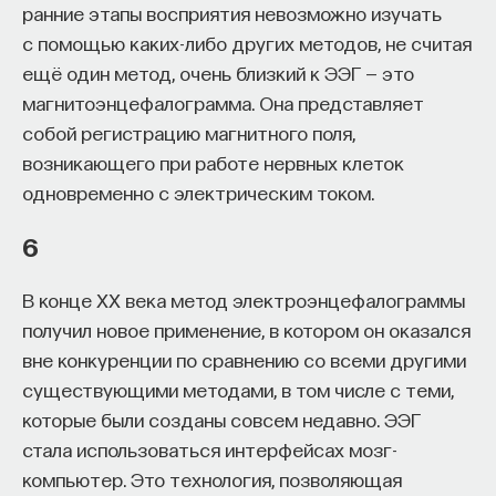
мысли. Знание не передается в готовом виде —
ранние этапы восприятия невозможно изучать
оно формируется. Нам долго казалось, что
с помощью каких-либо других методов, не считая
преподаватель может просто хорошо и логично
ещё один метод, очень близкий к ЭЭГ — это
изложить материал, а студент — зафиксировать
магнитоэнцефалограмма. Она представляет
его и затем воспроизвести. Но самый важный
собой регистрацию магнитного поля,
момент происходит потом, когда человек
возникающего при работе нервных клеток
остается один на один с этим материалом
одновременно с электрическим током.
и пытается что-то с ним сделать. И получается,
что настоящее образование происходит
6
не в аудитории, а за ее пределами».
В конце XX века метод электроэнцефалограммы
ИИ полезен не как костыль, а как
получил новое применение, в котором он оказался
сложный собеседник
вне конкуренции по сравнению со всеми другими
существующими методами, в том числе с теми,
«Мы не наказываем студентов за использование
которые были созданы совсем недавно. ЭЭГ
ИИ, потому что сам факт его использования еще
стала использоваться интерфейсах мозг-
ничего не объясняет. Важно не то, что студент
компьютер. Это технология, позволяющая