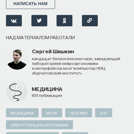
НАПИСАТЬ НАМ
НАД МАТЕРИАЛОМ РАБОТАЛИ
Ивар Максутов
НАД МАТЕРИАЛОМ РАБОТАЛИ
издатель, сооснователь Редакционно-
издательского дома "ПостНаука", религиовед
Сергей Шишкин
кандидат биологических наук, заведующий
Ульяна Раведовская
лабораторией нейроэргономики
и интерфейсов мозг-компьютер НИЦ
«Курчатовский институт»
МЕДИЦИНА
Сения Долгачева
651 публикация
редактор ПостНауки
МЕДИЦИНА
МОЗГ
ЧЕЛОВЕК
ЭЭГ
ИСКУССТВЕННЫЙ ИНТЕЛЛЕКТ
ЭЛЕКТРОЭНЦЕФАЛОГРАММА
220 публикаций