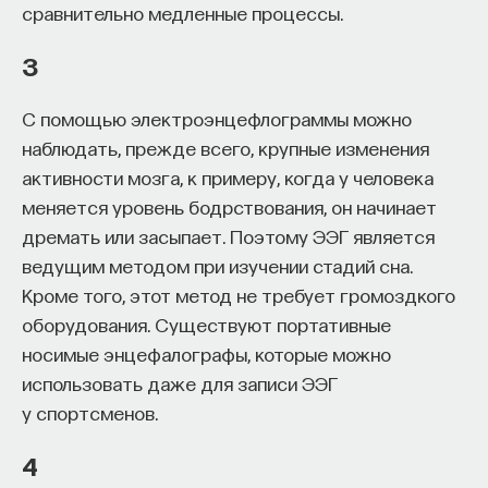
сравнительно медленные процессы.
к сложному мышлению. Третья — развитие
общества, вклад в то, каким оно будет.
3
И четвертая — социальная эффективность,
то есть забота о том, как человек будет работать
С помощью электроэнцефлограммы можно
за пределами университета и насколько
наблюдать, прежде всего, крупные изменения
эффективным окажется в команде и профессии.
активности мозга, к примеру, когда у человека
Университет не всегда может точно
меняется уровень бодрствования, он начинает
предсказать, какие именно рабочие места ждут
дремать или засыпает. Поэтому ЭЭГ является
выпускника, но сама эта оптика тоже остается
ведущим методом при изучении стадий сна.
отдельной идеологией. В зависимости от того,
Кроме того, этот метод не требует громоздкого
в какой из этих логик работает университет,
оборудования. Существуют портативные
у него будут совершенно разные ответы
носимые энцефалографы, которые можно
на вопрос о целях образования».
использовать даже для записи ЭЭГ
у спортсменов.
Университет должен строить
будущее
4