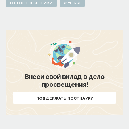
ЕСТЕСТВЕННЫЕ НАУКИ
ЖУРНАЛ
ИСКУССТВЕННЫЙ ИНТЕЛЛЕКТ
УНИВЕРСИТЕТ
АКАДЕМИЧЕСКАЯ СРЕДА
ОБУЧЕНИЕ
НЕЙРОСЕТЕВЫЕ АРХИТЕКТУРЫ
СТРОИТЕЛИ БУДУЩЕГО
Внеси свой вклад в дело
ПАРТНЁР ПРОЕКТА
просвещения!
ПОДДЕРЖАТЬ ПОСТНАУКУ
Что такое партнёрский материал?