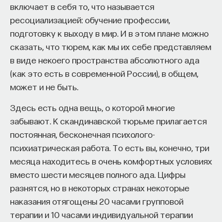
500 яйцеклеток на всю жизнь, в то время как
вы занимаетесь биоинформатикой, молекулярной
включает в себя то, что называется
биологией, ИИ или другими наукоемкими
количество сперматозоидов у мужчин бессчетно
ресоциализацией: обучение профессии,
дисциплинами, проект поможет вам найти место
(хотя снижается их подвижность и др.).
подготовку к выходу в мир. И в этом плане можно
в командах, меняющих индустрию.
Беременность также требует больших
сказать, что тюрем, как мы их себе представляем
Как стать участником:
энергетических затрат. У животных, особенно
в виде некоего пространства абсолютного ада
Заполнить анкету кандидата
у высших, самка исходно вкладывает в потомство
(как это есть в современной России), в общем,
Посмотреть текущие вакансии
больше, ведь плод надо выносить в утробе
может и не быть.
и выкормить. Поэтому те самцы, роль которых
Здесь есть одна вещь, о которой многие
Образование работает дольше,
ограничивается только спариванием, склонны
забывают. К скандинавской тюрьме прилагается
чем кажется
к «дезертирству».
постоянная, бесконечная психолого-
При этом необходимо разделять моногамию
психиатрическая работа. То есть вы, конечно, три
«Тема кажется простой: мы определяем цели,
сексуальную и моногамию социальную, когда два
месяца находитесь в очень комфортных условиях
движемся к ним — и дальше все должно
партнера привязаны друг к другу, живут вместе
вместо шести месяцев полного ада. Цифры
работать. Но в реальности с целеполаганием все
и вкладывают ресурсы в выращивание
разнятся, но в некоторых странах некоторые
намного сложнее. Проблема не только
потомства.
наказания отягощены 20 часами групповой
во временном разрыве, когда результат должен
терапии и 10 часами индивидуальной терапии
проявиться через несколько лет. Ключевой
«Эта социальная моногамия совершенно