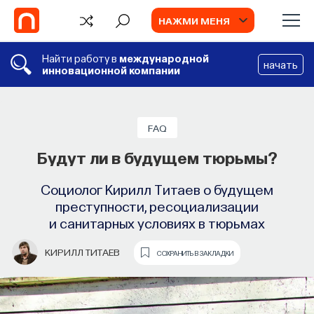
НАЖМИ МЕНЯ
Найти работу в
международной
начать
инновационной компании
ОТ РЕДАКЦИИ
5 фактов о сексе
FAQ
Будут ли в будущем тюрьмы?
Почему говорить о сексе важно, как
работает моногамия и был ли секс в СССР
Социолог Кирилл Титаев о будущем
преступности, ресоциализации
ПОСТНАУКА
СОХРАНИТЬ В ЗАКЛАДКИ
и санитарных условиях в тюрьмах
КИРИЛЛ ТИТАЕВ
СОХРАНИТЬ В ЗАКЛАДКИ
TV
ИИ в университете, цели