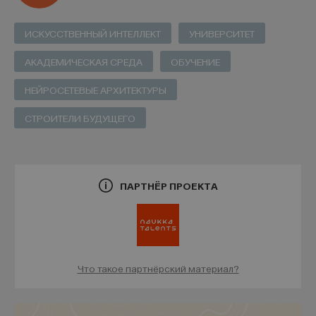
НАД МАТЕРИАЛОМ РАБОТАЛИ
ИСКУССТВЕННЫЙ ИНТЕЛЛЕКТ
УНИВЕРСИТЕТ
ПостНаука
команда ПостНауки
АКАДЕМИЧЕСКАЯ СРЕДА
ОБУЧЕНИЕ
НЕЙРОСЕТЕВЫЕ АРХИТЕКТУРЫ
Марика Кутидзе
СТРОИТЕЛИ БУДУЩЕГО
комьюнити-менеджер ПостНауки
ИСТОРИЯ
ПАРТНЁР ПРОЕКТА
1085 публикаций
ИСТОРИЯ
СЕКС
СОЦИАЛЬНЫЕ НАУКИ
ЖУРНАЛ
Что такое партнёрский материал?