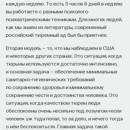
каждую неделю. То есть 5 часов 6 дней в неделю
эффект образования не раскрывается в тот
не коррелирует с сексуальной. … Самцы склонны
вы работаете с разными психолого-
момент, когда выпускник выходит на работу, —
к дезертирству, и никто не отменял у моногамных
психиатрическими техниками. Для многих людей,
тогда все только начинается. Дальше человек
самцов тенденций к множественным
как мы знаем из литературы, современный
адаптируется и еще много лет пользуется тем,
спариваниям, так как это увеличивает
российский тюремный ад был бы приятнее.
что получил в университете. Если задуматься, как
их репродуктивный успех», — говорит
долго он опирается на свое первое образование,
заведующий лабораторией популяционной
Вторая модель — то, что мы наблюдаем в США
речь идет не о нескольких годах,
экологии Института проблем экологии и эволюции
и некоторых других странах. Это ситуация, когда
а о десятилетиях».
имени А. Н. Северцова РАН Андрей Чабовский.
тюрьмы используются достаточно интенсивно,
и основная задача — обеспечение минимальных
У университета четыре цели
О «гормоне моногамии» и теории конфликта полов
санитарно-гигиенических требований
Любовь без секса реальна
по сохранению здоровья и минимальному
«Мы выделили четыре идеологии образования.
сохранению чести и достоинства человека. Это
Первая — развитие и трансляция
Никто не сомневается в существовании секса
ситуация, когда качеством тюрем люди
дисциплинарного знания, где в центре находится
без любви, однако верно и обратное. Философ
обеспокоены очень несильно под лозунгом «если
само знание, а не человек и не рынок труда.
Аарон Бен-Зеев утверждает, что нет четкой
человек уж туда попал, то за дело, и нечего тогда
Вторая — формирование определенного типа
грани между романтической любовью
о нём беспокоиться». Главная задача такой
человека, например человека, способного