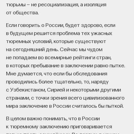
и сексуальным желанием, а отождествлять эти
тюрьмы — не ресоциализация, а изоляция
к сложному мышлению. Третья — развитие
категории неправильно. Он
ссылается
от общества.
общества, вклад в то, каким оно будет.
на исследование, в ходе которого более 90%
И четвертая — социальная эффективность,
Если говорить о России, будет здорово, если
испытуемых отвергли утверждение: «Самое
то есть забота о том, как человек будет работать
в будущем решится проблема тех ужасных
лучшее в любви — это секс». При этом 61%
за пределами университета и насколько
тюремных условий, которые существуют
женщин и 35% мужчин согласились
эффективным окажется в команде и профессии.
на сегодняшний день. Сейчас мы чудом
с утверждением: «Я был влюблен, не испытывая
Университет не всегда может точно
не попадаем во всемирные рейтинги стран,
никакой потребности в сексе».
предсказать, какие именно рабочие места ждут
в которых пребывание в заключении равно пытке.
выпускника, но сама эта оптика тоже остается
Вопрос «Почему мы влюбляемся?» намного более
Мне думается, что если бы обследования
отдельной идеологией. В зависимости от того,
сложный, чем «Почему мы занимаемся сексом?»,
проводились более тщательно, то, наряду
в какой из этих логик работает университет,
и здесь нет единой перспективы. Но хоть
с Узбекистаном, Сирией и некоторыми другими
у него будут совершенно разные ответы
категории любви и секса и могут существовать
странами, с точки зрения всего цивилизованного
на вопрос о целях образования».
раздельно, нельзя отрицать, что они сильно
мира заключение в России считалось бы пыткой.
взаимосвязаны.
Университет должен строить
В целом важно понимать, что в России
будущее
Почему мы влюбляемся?
к тюремному заключению приговаривается