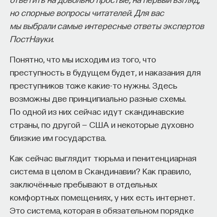
и культурных исследований, не омраченных
собственное будущее, почему результаты
но спорные вопросы читателей. Для вас
предрассудками. С тех пор было сделано много
образования раскрываются на длинной дистанции,
мы выбрали самые интересные ответы экспертов
открытий, проливающих свет на эту сторону
и что на самом деле должен уметь студент,
ПостНауки.
человеческой жизни.
выходящий в сложный и быстро меняющийся мир.
Понятно, что мы исходим из того, что
Социальная моногамия ≠
А еще — почему ИИ не стоит просто запрещать,
преступность в будущем будет, и наказания для
сексуальная моногамия
как использовать его для диалога, и зачем
преступников тоже какие-то нужны. Здесь
университету учить не только знаниям, но и самой
возможны две принципиально разные схемы.
Проследить единую логику выстраивания половых
практике мышления и коммуникации.
По одной из них сейчас идут скандинавские
взаимоотношений у людей и у животных
страны, по другой — США и некоторые духовно
невозможно. Полиандрия, полигиния
близкие им государства.
Основатель ПостНауки Ивар Максутов запускает
и моногамия встречаются у тех и у других. При
проект Naukka Talents.
Как сейчас выглядит тюрьма и пенитенциарная
этом можно сказать, что моногамия частично
система в целом в Скандинавии? Как правило,
противоестественна.
Это глобальная экосистема для поиска и найма
заключённые пребывают в отдельных
STEM-специалистов (Science, Technology,
Это объясняется тем, что вклад самки и самца
комфортных помещениях, у них есть интернет.
Engineering, Mathematics) в самые амбициозные
в репродукцию асимметричен. У женщин около
Deep-Tech и Biotech проекты по всему миру. Если
Это система, которая в обязательном порядке