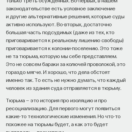
только треть осуждённых. Во-первых, в нашем
25 фактов о любви
«Есть представление о том, что университеты
законодательстве есть условное заключение
готовят элиту, и отсюда возникает образ сложно
и другие альтернативные решения, которые суды
В СССР секс был… социальным
мыслящего, сложно устроенного человека.
активно используют. Во-вторых, достаточно
Но здесь возникает и другой, гораздо более
Это знаменитое выражение — «В СССР секса
большая часть подсудимых (даже из тех, кто
трудный вопрос: кто вообще формирует
нет». На самом деле его появление — чистая
приговаривается к реальному лишению свободы)
целеполагание университета и кто задает тот
случайность. В 1986 году участница советско-
приговаривается к колонии-поселению. Это тоже
смысл, на который он работает? Мне кажется,
американского телемоста года Людмила
не та тюрьма, которую мы себе представляем.
университет способен быть субъектом —
Ивановна сказала, что в СССР секса нет
Это не совсем бараки за колючей проволокой, это
не просто выполнять внешний заказ,
на телевидении. Слово «телевидение» убрали,
гораздо мягче. И хорошо, что дела обстоят
а самостоятельно выбирать, на какое будущее
и осталась только абсурдная фраза, ставшая
именно так. То есть не нужно думать, что каждый
он работает. У него должна быть собственная
впоследствии крылатой. Тем не менее она
человек из здания суда отправляется в тюрьму.
позиция: сначала определить, какое будущее
отражает реальный исторический феномен:
Тюрьма — это история про изоляцию и про
он хочет создавать, а затем разворачивать это
в культуре Советского Союза секса «отдельно»
ресоциализацию. Для первого могут появиться
в своей деятельности. Когда университет
действительно не было. Он был частью более
какие-то технологические изменения. Но что-то
работает только под заказ, он занимает совсем
важной идеи — идеи любви.
похожее на тюрьмы будет, а как это будет
другую роль. У классического университета есть
Таким образом, секс существовал в измерении
выглядеть — посмотрим.