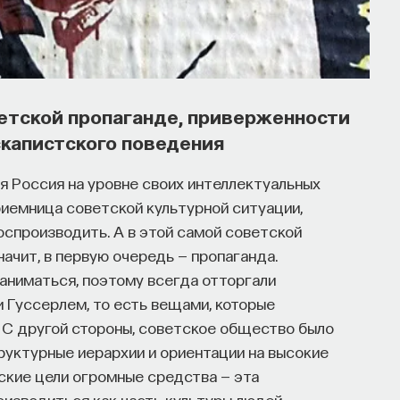
утов запускает сервис, который
льных deep tech и биотех компаниях
тНаука, который дал голос учёным и навсегда
етской пропаганде, приверженности
зыке. В 2021 году в Лондоне он основал
скапистского поведения
едпринимателям превращать их идеи
оманда ПостНауки запускает новый сервис —
я Россия на уровне своих интеллектуальных
озданное для поддержки специалистов, желающих
риемница советской культурной ситуации,
риях.
оспроизводить. А в этой самой советской
начит, в первую очередь — пропаганда.
 и его команда обнаружили, что инновационные
аниматься, поэтому всегда отторгали
енно молодые deep tech и биотех компании.
и Гуссерлем, то есть вещами, которые
рдило масштаб: более
60%
слушателей
 C другой стороны, советское общество было
м
32%
заинтересованы в работе
руктурные иерархии и ориентации на высокие
го начать.
ские цели огромные средства — эта
изводиться как часть культуры людей