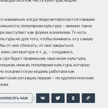
ыми барьерами:
индустриях и карьерных возможностях
то нормально, когда люди интересуются самыми
ных компаниях усложняют процесс
льности, популярная культура — именно такое
туре выступает как форма эскапизма. То есть
конкурировать на международном рынке​.
ультуры не для того, чтобы понимать эту самую
бы от неё сбежать, от неё закрыться.
 кино, литературе и т. д., — создавать
где будет правильная, «высокая» культура,
вый сервис, а комплексная платформа
пошлая, низкая, популярная культура, которую
в глобальных инновационных индустриях. Сервис
ую эскапистскую модель работала как
ы через обучение, карьерное сопровождение
оветская ситуация, первая — по идеологическим
нными в
кадрах.​
высококвалифицированных
ским.
ой путь в инновационных индустриях:
НАПИСАТЬ НАМ
опытом работы в научной сфере;