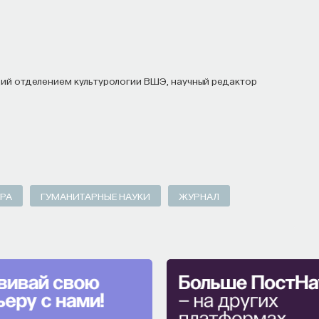
елающих сменить сферу деятельности;
пыта работы в индустрии, но стремится
ставить информацию о себе: образование, опыт
ранными языками. Команда
Naukka Talents
будет
ны, и поможет найти международную deep tech
скрыть свои таланты.​ Для тех, кто ещё
ары и индивидуальные консультации, чтобы
озднее будет запущена серия спецпроектов,
РА
ГУМАНИТАРНЫЕ НАУКИ
ЖУРНАЛ
тройстве.​
 в исследовательской сфере — это ваш шанс
есте приблизить Четвёртую индустриальную
ном будущем! ​
юме, чтобы стать участником программы
: