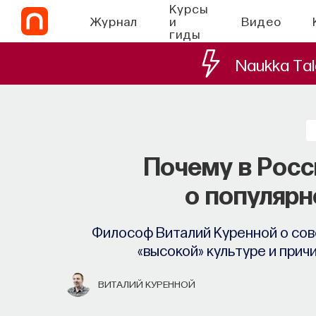
Курсы
Журнал
и
Видео
гиды
Naukka Tal
Запуск рекрутинго
Почему в Росс
Ta
о популярн
Основатель ПостНауки Ивар Максут
Философ Виталий Куренной о сов
найти свою нишу в глобальны
«высокой» культуре и прич
ПОСТНАУКА
ВИТАЛИЙ КУРЕННОЙ