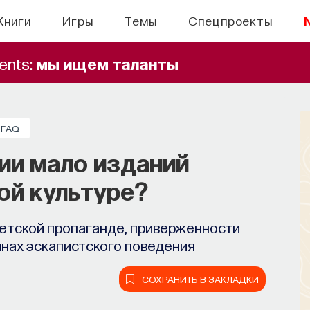
Книги
Игры
Темы
Спецпроекты
ents:
мы ищем таланты
БЛОГ
FAQ
вого сервиса Naukka
ии мало изданий
lents
ой культуре?
ов запускает сервис, который поможет
етской пропаганде, приверженности
х deep tech и биотех компаниях
инах эскапистского поведения
СОХРАНИТЬ В ЗАКЛАДКИ
СОХРАНИТЬ В ЗАКЛАДКИ