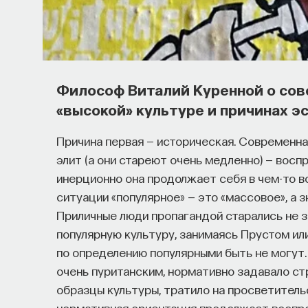
Основатель ПостНауки Ивар Макс
поможет найти свою нишу в глоба
В 2012 году
Ивар Максутов
создал проект Пос
Философ Виталий Куренной о сов
изменил медийное пространство на русском я
«высокой» культуре и причинах э
компанию
Naukka
, помогающую учёным и пр
в технологии и успешные стартапы. Теперь к
Причина первая — историческая. Современна
Naukka Talents
, рекрутинговое агентство, с
элит (а они стареют очень медленно) — восп
работать в глобальных инновационных индуст
инерционно она продолжает себя в чем-то в
ситуации «популярное» — это «массовое», а з
В ходе работы с научным сообществом Ивар
Приличные люди пропагандой старались не з
индустрии испытывают кадровый голод, особ
популярную культуру, занимаясь Прустом ил
Исследование аудитории ПостНауки подтве
по определению популярными быть не могут.
проекта имеют STEM-образование, при это
очень пуританским, нормативно задавало ст
в инновационных компаниях, но не знают, с че
образцы культуры, тратило на просветитель
нормативная ориентация продолжает воспро