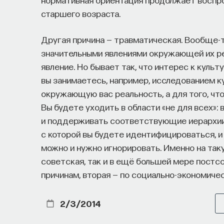
Специалисты сталкиваются с тремя ключев
старшего возраста.
Недостаток информации о глобальных 
мешает поиску подходящих ваканси; ​
Другая причина — травматическая. Вообще-
Непрозрачные механизмы в инновацион
значительными явлениями окружающей их реа
трудоустройства​;
явление. Но бывает так, что интерес к куль
Стереотипы не позволяют эффективно 
вы занимаетесь, например, исследованием к
окружающую вас реальность, а для того, что
Что такое Naukka Talents
Вы будете уходить в области «не для всех»: в
и поддерживать соответствующие иерархии, 
Naukka Talents
— это не просто рекрутинго
с которой вы будете идентифицироваться, и 
поддержки специалистов на пути к карьере 
можно и нужно игнорировать. Именно на так
помогает преодолеть существующие барьер
советская, так и в ещё большей мере постс
и прямые связи с компаниями, заинтересова
причинам, вторая — по социально-экономиче
Сервис создан для всех, кто хочет найти св
2/3/2014
Учёных, инженеров и исследователей с 