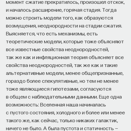
момент сжатие прекратилось, произошел отскок,
и началось расширение, горячая стадия. Тогда
Внеси свой вклад в дело
можно строить модели того, как образуются
просвещения!
возмущения, неоднородности на стадии сжатия.
Выясняется, что есть механизмы, есть
ПОДДЕРЖАТЬ ПОСТНАУКУ
теоретические модели, которые тоже объясняют
все известные свойства неоднородностей,
так же как и инфляционная теория объясняет все
свойства неоднородностей, так же как и такие
альтернативные модели, менее общепризнанные,
гораздо более спекулятивные, но тем не менее
тоже являющиеся гипотезами, согласуются
в общем с наблюдательными данными. Еще одна
возможность: Вселенная наша начиналась
с пустого состояния, холодного и более или менее
такого же, как сейчас, только никаких галактик,
ничего не было. А была пустота и статичность —