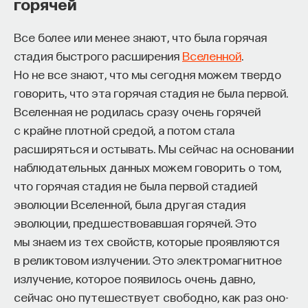
горячей
такое пространство и что такое время? Что
дальше это облако из-за неустойчивости
значит мыслить и что представляет собой наше
разбивается на сгустки, сгустки летают,
Все более или менее знают, что была горячая
сознание? Реальна ли реальность и откуда
слипаются друг с другом, уплотняются,
стадия быстрого расширения
Вселенной
.
мы знаем то, что знаем? Существует ли в мире
Но не все знают, что мы сегодня можем твердо
начинается звездообразование,
свобода?
говорить, что эта горячая стадия не была первой.
и из центра нарастает звездный ком,
Вселенная не родилась сразу очень горячей
— Переосмыслите границы доверия
который похож на ту эллиптическую
с крайне плотной средой, а потом стала
собственному знанию.
галактику, которую мы бы хотели
расширяться и остывать. Мы сейчас на основании
сформировать. Но после первых успехов
Автор курса:
Диана Гаспарян
— кандидат
наблюдательных данных можем говорить о том,
философских наук, профессор Школы философии
и восторгов по поводу первых моделей
что горячая стадия не была первой стадией
и культурологии факультета гуманитарных наук
Ларсона ему сделали замечание: это
эволюции Вселенной, была другая стадия
НИУ ВШЭ.
облако, хотя оно и большое, все-таки
эволюции, предшествовавшая горячей. Это
не одно такое во Вселенной.
мы знаем из тех свойств, которые проявляются
3/30/2022
в реликтовом излучении. Это электромагнитное
излучение, которое появилось очень давно,
НАПИСАТЬ НАМ
Ларсон в 1975 году разочаровался
сейчас оно путешествует свободно, как раз оно-