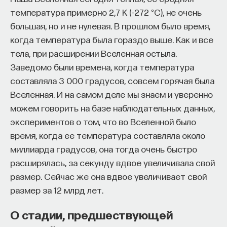
состоящую только из звезд,
начала»
.
температура примерно 2,7 К (-272 °C), не очень
сформировать гораздо сложнее, чем
большая, но и не нулевая. В прошлом было время,
Слушатели курса убедятся в том, что
сложную дисковую галактику со всякими
когда температура была гораздо выше. Как и все
философский поиск — это не только каскад
тела, при расширении Вселенная остыла.
подструктурами и отдельными деталями,
занимательных головоломок, но и набор
Заведомо были времена, когда температура
состоящую из газа, пыли, звезд. С этим
инструментов, жизненно необходимых для
составляла 3 000 градусов, совсем горячая была
столкнулись теоретики в классическую
современного человека.
Вселенная. И на самом деле мы знаем и уверенно
эпоху внегалактической астрономии
можем говорить на базе наблюдательных данных,
Пройдя этот курс, вы:
в начале 1970-х годов, когда знаменитый
экспериментов о том, что во Вселенной было
— Овладеете ключевыми для независимого
теоретик Ричард Ларсон попытался
время, когда ее температура составляла около
мышления навыками: научитесь критически
построить численную модель
миллиарда градусов, она тогда очень быстро
воспринимать информацию и логично
формирования эллиптической галактики
расширялась, за секунду вдвое увеличивала свой
и аргументированно доказывать свою точку
из газа. Казалось бы, чего проще: берешь
размер. Сейчас же она вдвое увеличивает свой
зрения.
размер за 12 млрд лет.
большое газовое облако массой, похожей
— Узнаете, как философия отвечает
на массу той галактики, которая нам нужна
О стадии, предшествующей
на основополагающие вопросы человечества: что
(он брал сто миллиардов солнечных масс),