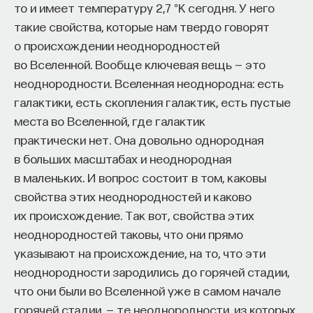
то и имеет температуру 2,7 °К сегодня. У него
в моделях монолитного коллапса для
такие свойства, которые нам твердо говорят
построения эллиптических галактик
о происхождении неоднородностей
(монолитный коллапс — это когда одно
НАД МАТЕРИАЛОМ РАБОТАЛИ
во Вселенной. Вообще ключевая вещь — это
облако сжимается) и сказал: «Нет,
неоднородности. Вселенная неоднородна: есть
ПостНаука
эллиптические галактики мы будем
галактики, есть скопления галактик, есть пустые
команда ПостНауки
строить по-другому: мы будем брать две
места во Вселенной, где галактик
дисковые галактики и их сливать». При
практически нет. Она довольно однородная
таком бурном слиянии (это называется
в больших масштабах и неоднородная
НАУКА
«большой мержинг») момент пропадает,
в маленьких. И вопрос состоит в том, каковы
237 публикаций
свойства этих неоднородностей и каково
и звездная система, которая получается
их происхождение. Так вот, свойства этих
НАУКА
ЖУРНАЛ
при слиянии двух одинаковых дисков,
неоднородностей таковы, что они прямо
всегда сфероид, и она практически всегда
ФИЛОСОФСКИЙ ПОИСК: НАЧАЛА
указывают на происхождение, на то, что эти
не вращается. То есть это как раз то, что
неоднородности зародились до горячей стадии,
похоже на наблюдаемые эллиптические
что они были во Вселенной уже в самом начале
галактики.
горячей стадии, — те неоднородности, из которых