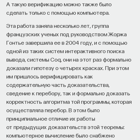
А такую верификацию можно также было
сделать только с помощью компьютера.
ИСКУССТВЕННЫЙ ИНТЕЛЛЕКТ
УНИВЕРСИТЕТ
Эта работа заняла несколько лет, группа
АКАДЕМИЧЕСКАЯ СРЕДА
ОБУЧЕНИЕ
французских ученых под руководством Жоржа
НЕЙРОСЕТЕВЫЕ АРХИТЕКТУРЫ
Гонтье завершила ее в 2004 году, и с помощью
одной из таких систем интерактивного поиска
СТРОИТЕЛИ БУДУЩЕГО
вывода, системы Coq, они на этот раз формально
доказали гипотезу о четырех красках. При этом
им пришлось верифицировать как
ПАРТНЁР ПРОЕКТА
содержательную часть доказательства,
сведение к перебору, так и формально доказать
корректность алгоритма той программы, которая
осуществляла перебор. В этом было
принципиальное отличие их работы
Что такое партнёрский материал?
от предыдущих доказательств этой теоремы:
компьютерное вычисление было снабжено