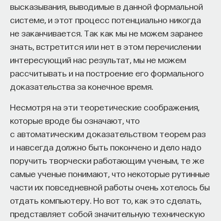
высказывания, выводимые в данной формальной
эффект образования не раскрывается в тот
системе, и этот процесс потенциально никогда
момент, когда выпускник выходит на работу, —
не заканчивается. Так как мы не можем заранее
тогда все только начинается. Дальше человек
знать, встретится или нет в этом перечислении
адаптируется и еще много лет пользуется тем,
интересующий нас результат, мы не можем
что получил в университете. Если задуматься, как
рассчитывать и на построение его формального
долго он опирается на свое первое образование,
доказательства за конечное время.
речь идет не о нескольких годах,
а о десятилетиях».
Несмотря на эти теоретические соображения,
которые вроде бы означают, что
У университета четыре цели
с автоматическим доказательством теорем раз
и навсегда должно быть покончено и дело надо
«Мы выделили четыре идеологии образования.
поручить творчески работающим ученым, те же
Первая — развитие и трансляция
самые ученые понимают, что некоторые рутинные
дисциплинарного знания, где в центре находится
части их повседневной работы очень хотелось бы
само знание, а не человек и не рынок труда.
отдать компьютеру. Но вот то, как это сделать,
Вторая — формирование определенного типа
представляет собой значительную техническую
человека, например человека, способного