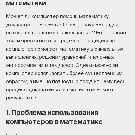
математики
собственное будущее, почему результаты
образования раскрываются на длинной дистанции,
Может ли компьютер помочь математику
и что на самом деле должен уметь студент,
доказывать теоремы? Ответ, разумеется, да,
выходящий в сложный и быстро меняющийся мир.
но в какой степени и в каких частях? Есть разные
точки зрения на этот предмет. Традиционно
А еще — почему ИИ не стоит просто запрещать,
компьютер помогает математику в символьных
как использовать его для диалога, и зачем
вычислениях, решении уравнений, численных
университету учить не только знаниям, но и самой
экспериментах и так далее. Однако можно ли
практике мышления и коммуникации.
компьютер использовать более существенным
образом, а именно полностью поручить ему весь
процесс доказательства математического
Основатель ПостНауки Ивар Максутов запускает
проект Naukka Talents.
результата?
Это глобальная экосистема для поиска и найма
1. Проблема использования
STEM-специалистов (Science, Technology,
компьютеров в математике
Engineering, Mathematics) в самые амбициозные
Deep-Tech и Biotech проекты по всему миру. Если