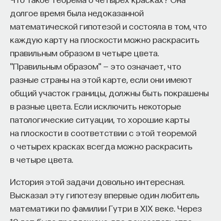
мысли. Знание не передается в готовом виде —
долгое время была недоказанной
оно формируется. Нам долго казалось, что
математической гипотезой и состояла в том, что
преподаватель может просто хорошо и логично
каждую карту на плоскости можно раскрасить
изложить материал, а студент — зафиксировать
правильным образом в четыре цвета.
его и затем воспроизвести. Но самый важный
"Правильным образом" — это означает, что
момент происходит потом, когда человек
разные страны на этой карте, если они имеют
остается один на один с этим материалом
общий участок границы, должны быть покрашены
и пытается что-то с ним сделать. И получается,
в разные цвета. Если исключить некоторые
что настоящее образование происходит
патологические ситуации, то хорошие карты
не в аудитории, а за ее пределами».
на плоскости в соответствии с этой теоремой
ИИ полезен не как костыль, а как
о четырех красках всегда можно раскрасить
сложный собеседник
в четыре цвета.
История этой задачи довольно интересная.
«Мы не наказываем студентов за использование
Высказал эту гипотезу впервые один любитель
ИИ, потому что сам факт его использования еще
математики по фамилии Гутри в ХIХ веке. Через
ничего не объясняет. Важно не то, что студент