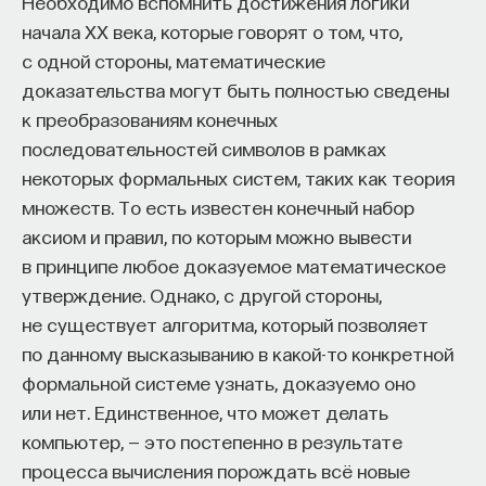
Необходимо вспомнить достижения логики
вы занимаетесь биоинформатикой, молекулярной
начала ХХ века, которые говорят о том, что,
биологией, ИИ или другими наукоемкими
с одной стороны, математические
дисциплинами, проект поможет вам найти место
в командах, меняющих индустрию.
доказательства могут быть полностью сведены
Как стать участником:
к преобразованиям конечных
Заполнить анкету кандидата
последовательностей символов в рамках
Посмотреть текущие вакансии
некоторых формальных систем, таких как теория
множеств. То есть известен конечный набор
Образование работает дольше,
аксиом и правил, по которым можно вывести
в принципе любое доказуемое математическое
чем кажется
утверждение. Однако, с другой стороны,
не существует алгоритма, который позволяет
«Тема кажется простой: мы определяем цели,
по данному высказыванию в какой-то конкретной
движемся к ним — и дальше все должно
формальной системе узнать, доказуемо оно
работать. Но в реальности с целеполаганием все
или нет. Единственное, что может делать
намного сложнее. Проблема не только
компьютер, — это постепенно в результате
во временном разрыве, когда результат должен
процесса вычисления порождать всё новые
проявиться через несколько лет. Ключевой