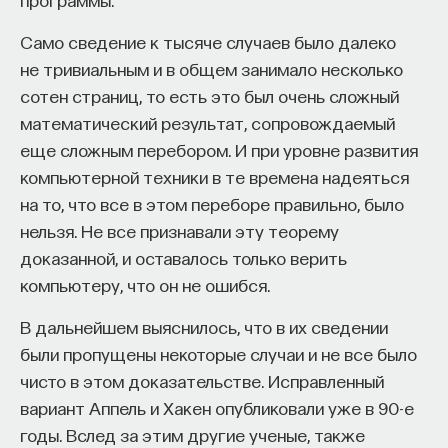
«Мыслить как учёный» — подкаст основателя
ПостНауки Ивара Максутова о людях, которые
Само сведение к тысяче случаев было далеко
меняют мир. В каждом выпуске — разговоры
не тривиальным и в общем занимало несколько
с исследователями, предпринимателями,
сотен страниц, то есть это был очень сложный
инвесторами и изобретателями. За десятки
математический результат, сопровождаемый
эпизодов Ивар обсудил большие языковые
модели вместе с Михаилом Бурцевым, цифровые
еще сложным перебором. И при уровне развития
данные в фармацевтике с Ириной Ефименко,
компьютерной техники в те времена надеяться
агротехнологии с Михаилом Тавером и много
на то, что все в этом переборе правильно, было
других тем — от коучинга до фармакогенетики.
нельзя. Не все признавали эту теорему
В будущих выпусках их список будет только
доказанной, и оставалось только верить
расширяться — слушайте подкаст на
YouTube
,
компьютеру, что он не ошибся.
Яндекс Музыке
,
Apple Podcasts
,
VK
и
Spotify
.
В дальнейшем выяснилось, что в их сведении
были пропущены некоторые случаи и не все было
6/30/2026
чисто в этом доказательстве. Исправленный
вариант Аппель и Хакен опубликовали уже в 90-е
НАПИСАТЬ НАМ
годы. Вслед за этим другие ученые, также