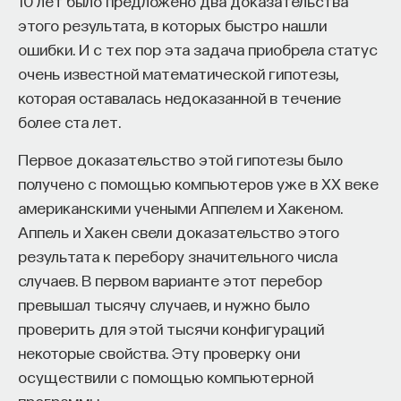
10 лет было предложено два доказательства
обратился к ИИ, а то, как именно он это делает.
этого результата, в которых быстро нашли
Если воспринимать ИИ просто как помощника,
ошибки. И с тех пор эта задача приобрела статус
ресурс или способ сэкономить усилия, студенты
очень известной математической гипотезы,
чаще всего лишь снижают когнитивную
которая оставалась недоказанной в течение
нагрузку — а университет вообще не для этого
более ста лет.
создан. Они некритично делегируют агенту
самые разные задачи и переносят в эту
Первое доказательство этой гипотезы было
коммуникацию далеко не лучшие привычки.
получено с помощью компьютеров уже в ХХ веке
Но если использовать ИИ как сложного
американскими учеными Аппелем и Хакеном.
собеседника, который заставляет уточнять
Аппель и Хакен свели доказательство этого
основания, спорить и продумывать собственную
результата к перебору значительного числа
позицию, тогда студент действительно
случаев. В первом варианте этот перебор
продвигается. Решающее значение имеет
превышал тысячу случаев, и нужно было
не объем общения и не тип задания, а характер
проверить для этой тысячи конфигураций
самой коммуникации».
некоторые свойства. Эту проверку они
осуществили с помощью компьютерной
программы.