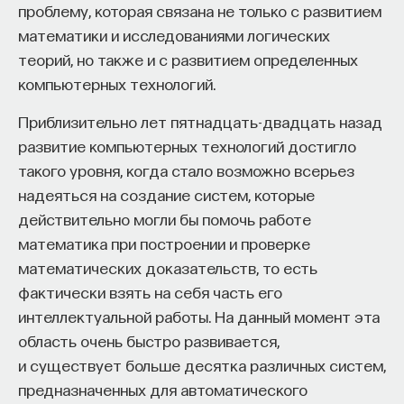
проблему, которая связана не только с развитием
к сложному мышлению. Третья — развитие
математики и исследованиями логических
общества, вклад в то, каким оно будет.
теорий, но также и с развитием определенных
И четвертая — социальная эффективность,
компьютерных технологий.
то есть забота о том, как человек будет работать
за пределами университета и насколько
Приблизительно лет пятнадцать-двадцать назад
эффективным окажется в команде и профессии.
развитие компьютерных технологий достигло
Университет не всегда может точно
такого уровня, когда стало возможно всерьез
предсказать, какие именно рабочие места ждут
надеяться на создание систем, которые
выпускника, но сама эта оптика тоже остается
действительно могли бы помочь работе
отдельной идеологией. В зависимости от того,
математика при построении и проверке
в какой из этих логик работает университет,
математических доказательств, то есть
у него будут совершенно разные ответы
фактически взять на себя часть его
на вопрос о целях образования».
интеллектуальной работы. На данный момент эта
область очень быстро развивается,
Университет должен строить
и существует больше десятка различных систем,
будущее
предназначенных для автоматического