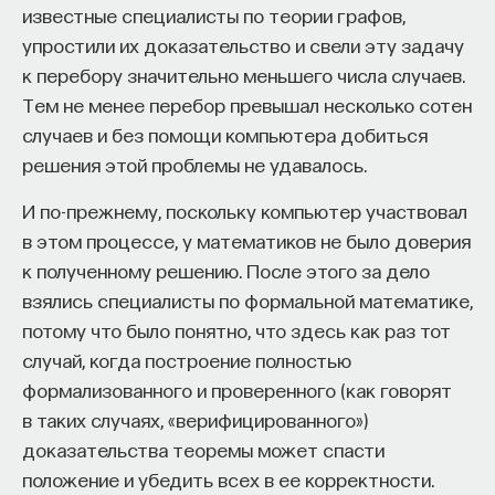
известные специалисты по теории графов,
упростили их доказательство и свели эту задачу
к перебору значительно меньшего числа случаев.
НАД МАТЕРИАЛОМ РАБОТАЛИ
Тем не менее перебор превышал несколько сотен
Ивар Максутов
случаев и без помощи компьютера добиться
издатель, сооснователь Редакционно-
решения этой проблемы не удавалось.
издательского дома "ПостНаука", религиовед
И по-прежнему, поскольку компьютер участвовал
Ульяна Раведовская
в этом процессе, у математиков не было доверия
к полученному решению. После этого за дело
взялись специалисты по формальной математике,
потому что было понятно, что здесь как раз тот
Сения Долгачева
случай, когда построение полностью
редактор ПостНауки
формализованного и проверенного (как говорят
в таких случаях, «верифицированного»)
доказательства теоремы может спасти
ИСКУССТВЕННЫЙ ИНТЕЛЛЕКТ
положение и убедить всех в ее корректности.
220 публикаций