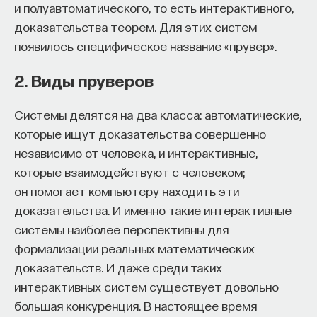
и полуавтоматического, то есть интерактивного,
«Есть представление о том, что университеты
доказательства теорем. Для этих систем
готовят элиту, и отсюда возникает образ сложно
появилось специфическое название «прувер».
мыслящего, сложно устроенного человека.
Но здесь возникает и другой, гораздо более
2. Виды пруверов
трудный вопрос: кто вообще формирует
целеполагание университета и кто задает тот
Системы делятся на два класса: автоматические,
смысл, на который он работает? Мне кажется,
которые ищут доказательства совершенно
университет способен быть субъектом —
независимо от человека, и интерактивные,
не просто выполнять внешний заказ,
которые взаимодействуют с человеком;
а самостоятельно выбирать, на какое будущее
он помогает компьютеру находить эти
он работает. У него должна быть собственная
доказательства. И именно такие интерактивные
позиция: сначала определить, какое будущее
системы наиболее перспективны для
он хочет создавать, а затем разворачивать это
формализации реальных математических
в своей деятельности. Когда университет
доказательств. И даже среди таких
работает только под заказ, он занимает совсем
интерактивных систем существует довольно
другую роль. У классического университета есть
большая конкуренция. В настоящее время