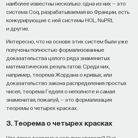
редкая возможность — мыслить на длинной
наиболее известны несколько: одна из них — это
дистанции и реально влиять на будущее: на то,
система Coq, разрабатываемая во Франции, есть
как будет мыслить элита, как будет устроена
конкурирующие с ней системы HOL, NuPRL
экономика и как в целом будет разворачиваться
и другие.
общество».
Интересно, что на основе этих систем были уже
Знание нельзя просто передать
получены полностью формализованные
доказательства целого ряда знаменитых
«Сама проблема гораздо старше, чем может
математических результатов. Среди них,
показаться. Если преподаватель выдает задание,
например, теорема Жордана о кривых, или
студент перепоручает его нейросети, а потом
доказательство закона распределения простых
просто приносит готовый текст, это лишь делает
чисел, теорема Геделя о неполноте и самая
старую проблему совсем уж неустранимой.
знаменитая, пожалуй, — это формализация
Но и привычная университетская схема, в которой
теоремы о четырех красках.
преподаватель что-то рассказал, студент что-то
3. Теорема о четырех красках
записал, а затем попытался пересказать это
наизусть, тоже почти не оставляет места для
Что такое теорема о четырех красках? Она