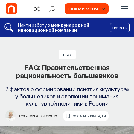
НАЖМИ МЕНЯ
Найти работу в
международной
начать
инновационной компании
СОБЫТИЯ
ГЛАВЫ
Химия между нейронами:
Фатализм
FAQ
вещества, которые управляют нами
FAQ: Правительственная
Отпустить прошлое… и настоящее
рациональность большевиков
Как наши память, потребности, эмоции,
МАНН, ИВАНОВ И ФЕРБЕР
СОХРАНИТЬ В ЗАКЛАДКИ
внимание, воля связаны с передачей
7 фактов о формировании понятия «культура»
сигналов от нейромедиаторов?
у большевиков и эволюции понимания
культурной политики в России
ВЯЧЕСЛАВ ДУБЫНИН
СОХРАНИТЬ В ЗАКЛАДКИ
РУСЛАН ХЕСТАНОВ
СОХРАНИТЬ В ЗАКЛАДКИ