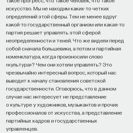
такое прогресс, что такое человек, что такое
договорным скачкам: богини уже знали, кто
искусство. Мы не находим каких-то четких
победит, а кто проиграет в этом жизненном
определений этой сферы. Тем не менее вдруг
состязании. Жокей, наверное, отказался бы
какой-то государственный организм или какая-то
участвовать: к чему состязаться, если имя
партия решает управлять этой сферой
победителя уже известно? Можно было бы
неопределенности и теней. Что же видели перед
КУРС
ожидать, что и древние римляне откажутся
Химия между нейронами:
собой сначала большевики, а потом и партийная
участвовать в жизненном забеге: зачем
вещества, которые управляют
номенклатура, когда произносили слово
беспокоиться, раз будущее уже определено?
нами
«культура»? Чем они хотели управлять? Это
Однако, несмотря на их детерминизм, несмотря
чрезвычайно интересный вопрос, который нас
на веру в то, что все случившееся должно было
СОХРАНИТЬ КУРС
выводит к началу становления советской
случиться, древние не были фаталистами
государственности. Оговорюсь, что в данном
в отношении будущего. Стоики не сидели сложа
случае нас интересует не представление
руки в смирении перед будущим — напротив, они
о культуре у художников, музыкантов и прочих
проводили свои дни в постоянных попытках
профессионалов от искусства, а представление
повлиять на исход грядущих событий. Точно
партийных кадров и государственных
так же и римские солдаты храбро шли на войну
управленцев.
и доблестно сражались в битвах, даже если