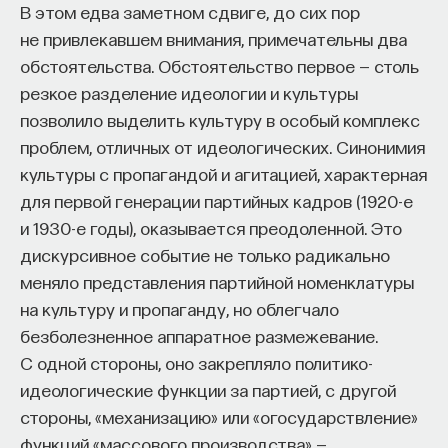
В этом едва заметном сдвиге, до сих пор
обрести друзей и наслаждаться дружбой.
не привлекавшем внимания, примечательны два
обстоятельства. Обстоятельство первое — столь
А как насчет успеха в обществе? Будут ли
резкое разделение идеологии и культуры
стоики искать славы или богатства? Нет. Они
позволило выделить культуру в особый комплекс
уверены, что эти вещи лишены настоящей
проблем, отличных от идеологических. Синонимия
ценности, а потому преследовать их глупо, тем
культуры с пропагандой и агитацией, характерная
более если это лишает покоя или вынуждает
для первой генерации партийных кадров (1920-е
поступать недобродетельно. Из-за своего
и 1930-е годы), оказывается преодоленной. Это
безразличия к земным благам, надо полагать, они
дискурсивное событие не только радикально
покажутся немотивированными современному
меняло представления партийной номенклатуры
человеку, который изо дня в день вкалывает ради
на культуру и пропаганду, но облегчало
(некоторой толики) славы и богатства. Но, сказав
безболезненное аппаратное размежевание.
это, я должен добавить, что, хотя стоики
С одной стороны, оно закрепляло политико-
и не искали мирского успеха, часто все равно его
идеологические функции за партией, с другой
получали.
стороны, «механизацию» или «огосударствление»
Вне всякого сомнения, философы, о которых
функций «массового производства» —