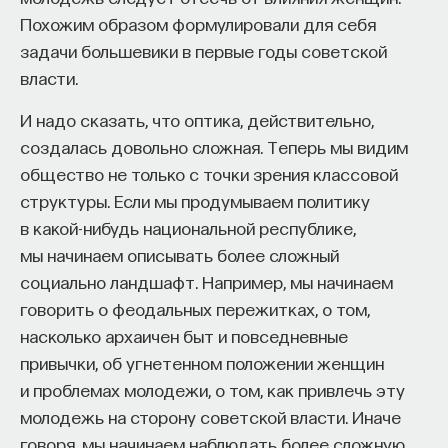
либо провести его, желая, чтобы он был другим,
Похожим образом формулировали для себя
либо принять таким, какой он есть. Если
задачи большевики в первые годы советской
мы привычно делаем первое, то проведем
власти.
большую часть жизни недовольными; если второе,
будем наслаждаться ею. Вот почему, я думаю,
И надо сказать, что оптика, действительно,
стоики рекомендуют нам быть фаталистами
создалась довольно сложная. Теперь мы видим
в отношении настоящего. Именно поэтому Марк
общество не только с точки зрения классовой
Аврелий напоминает, что все, чем мы владеем,
структуры. Если мы продумываем политику
умещается в текущем мгновении, поэтому нужно
в какой-нибудь национальной республике,
жить этим «настоящим, ничтожно малым
мы начинаем описывать более сложный
моментом».
(Это, конечно, перекликается
социально ландшафт. Например, мы начинаем
с буддийским наставлением по поводу жизни
говорить о феодальных пережитках, о том,
в настоящем моменте — еще одна интересная
насколько архаичен быт и повседневные
параллель между стоицизмом и буддизмом.)
привычки, об угнетенном положении женщин
и проблемах молодежи, о том, как привлечь эту
Заметьте, совет быть фаталистом в отношении
молодежь на сторону советской власти. Иначе
прошлого и настоящего сочетается
говоря, мы начинаем наблюдать более сложную