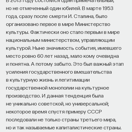
случается? Вместе с издательством «МИФ»
процессами? Как появляются зависимость,
но не отмеченный один юбилей. В марте 1953
мы публикуем отрывок из книги Ирвина
утомление, состояние эйфории или азарта?
года, сразу после смерти И. Сталина, было
Уильяма «
Радость жизни. Философия
Каково воздействие на работу мозга гормонов,
организовано первое в мире Министерство
стоицизма для XXI века
»
иммунной системы?
культуры. Фактически оно стало первым в мире
национальным министерством, управляющим
Один из способов сохранить безмятежность,
Ответы на эти и другие вопросы можно найти,
культурой. Ныне значимость события, имевшего
полагали стоики, — занять фаталистическую
записавшись
на курс «Химия между нейронами:
место ровно 60 лет назад, мало кому очевидна
позицию по отношению к происходящему.
вещества, которые управляют нами»
и понятна. А потому забыто. Это был важный этап
Согласно Сенеке, нужно отдаться судьбе,
усиления государственного вмешательства
поскольку «большое утешение — знать, что тебя
Пройдя этот курс, вы научитесь:
в культурную жизнь и легитимации
тащит вместе со всей Вселенной».
— Ориентироваться в общих принципах
государственной монополии на культурное
По Эпиктету, мы должны твердо помнить, что
работы нашего организма
производство. И данная тенденция была
являемся лишь актерами в пьесе, написанной кем-
не уникально советской, но универсальной;
— Разбираться в биохимических процессах
то другим, а именно Мойрами. Мы не можем
некоторое время спустя примеру СССР
мозга
выбирать свою роль в этой пьесе, но, какая бы нам
последовали не только страны третьего мира,
ни досталась, должны играть ее наилучшим
— Понимать причины нейро- и психопатологий
но и так называемые капиталистические страны.
образом. Если Мойры дали нам роль нищего,