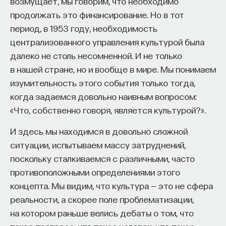
возмущает, мы говорим, что необходимо
Вячеслав Дубынин
к среде, в которую помещены судьбой, и делать
продолжать это финансирование. Но в тот
доктор биологических наук, профессор
кафедры физиологии человека и животных
все возможное, чтобы полюбить людей, которыми
период, в 1953 году, необходимость
биологического факультета МГУ
им. М. В. Ломоносова, специалист в области
судьба нас окружила. Мы должны научиться
централизованного управления культурой была
физиологии мозга
приветствовать все, что выпадает на нашу долю,
далеко не столь несомненной. И не только
придя к осознанию: все, что ни происходит,
в нашей стране, но и вообще в мире. Мы понимаем
БИОЛОГИЯ
к лучшему. По словам Марка Аврелия, хороший
изумительность этого события только тогда,
1297 публикаций
человек будет «принимать судьбу и то, что ему
когда задаемся довольно наивным вопросом:
отмерено».
Как и большинство древних
«Что, собственно говоря, является культурой?».
БИОЛОГИЯ
МОЗГ
НЕЙРОФИЗИОЛОГИЯ
римлян, стоики принимали как должное, что у них
И здесь мы находимся в довольно сложной
есть судьба. Точнее, они верили в трех богинь
ЕСТЕСТВЕННЫЕ НАУКИ
ЖУРНАЛ
ситуации, испытываем массу затруднений,
судьбы — Мойр.
У каждой из них своя работа:
ХИМИЯ МЕЖДУ НЕЙРОНАМИ
поскольку сталкиваемся с различными, часто
Клото ткала нить человеческой жизни, Лахесис
противоположными определениями этого
отмеряла, Атропос перерезала. Как бы люди
концепта. Мы видим, что культура — это не сфера
ни пытались, они не могли избежать судьбы,
реальности, а скорее поле проблематизации,
назначенной им Мойрами.
Жизнь древних
на котором раньше велись дебаты о том, что
римлян, таким образом, была подобна