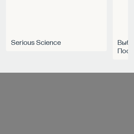
Serious Science
Выбрать курс Академии
Пост