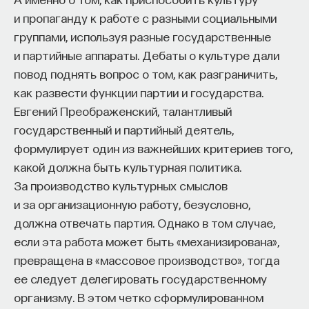
ситуация могла бы ухудшиться, мы отказываемся
и пропаганду к работе с разными социальными
думать, как бы она могла улучшиться. Ведя себя
группами, используя разные государственные
фаталистически в отношении прошлого
и партийные аппараты. Дебаты о культуре дали
и настоящего, мы отказываемся сравнивать нашу
повод поднять вопрос о том, как разграничить,
ситуацию с альтернативными и более
как развести функции партии и государства.
предпочтительными вариантами, в которых
Евгений Преображенский, талантливый
могли бы обнаружить себя. Благодаря этому,
государственный и партийный деятель,
уверены стоики, ситуация, какой бы она ни была,
формулирует один из важнейших критериев того,
становится для нас более сносной и терпимой.
какой должна быть культурная политика.
Обсуждение фатализма в этой главе
За производство культурных смыслов
и негативной визуализации в главе 4 может
и за организационную работу, безусловно,
заставить читателей обеспокоиться, не ведет ли
должна отвечать партия. Однако в том случае,
стоицизм к нетребовательности. Да, стоики
если эта работа может быть «механизирована»,
будут необычайно довольны тем, что у них есть,
превращена в «массовое производство», тогда
каким бы оно ни было, — что, конечно,
ее следует делегировать государственному
благословение. Но не будут ли они вследствие
организму. В этом четко сформулированном