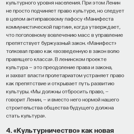
культурного уровня населения. При этом Ленин
Если он отравился ядовитыми ягодами, она
не просто подчиняет право культуре, но следует
должна принять меры, чтобы дети понимали, что
в целом антиправовому пафосу «Манифеста
они несъедобны, и держались от них подальше.
коммунистической партии», когда утверждает,
Но, сделав это, она должна отпустить прошлое.
что поголовному вовлечению масс в управление
В частности, не сокрушаться дни напролет:
препятствует буржуазный закон. «Манифест»
«Если бы я только знала, что он их съест! Если бы
толковал право как «возведенную в закон волю
сразу отвела его к лекарю!»
правящего класса». В ленинском проекте
культура — это преодоление права и закона,
Современный человек, несомненно, найдет
и захват власти пролетариатом устраняет право
гораздо более приемлемым фатализм
как препятствие и открывает путь развитию
в отношении прошлого, чем будущего.
культуры. «Мы должны отбросить право, —
Большинство из нас отвергает представление,
говорит Ленин, — и вместо него нормой нашего
что нам суждено прожить заранее
строительства общества будущего должна
предопределенную жизнь — напротив,
стать культура».
мы уверены, что наши усилия оказывают влияние
на наше будущее. В то же время
4. «Культурничество» как новая
мы с готовностью признаем, что прошлое нельзя