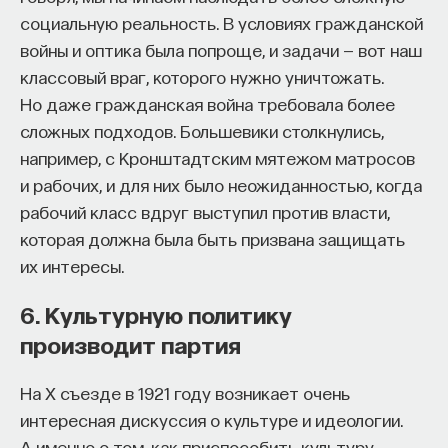
с рекомендацией из прошлой главы
социальную реальность. В условиях гражданской
не беспокоиться по поводу тех вещей, которые
войны и оптика была попроще, и задачи — вот наш
находятся вне нашего контроля. У нас нет власти
классовый враг, которого нужно уничтожать.
над прошлым, но нет и над настоящим, если
Но даже гражданская война требовала более
мы понимаем его как этот самый момент.
сложных подходов. Большевики столкнулись,
Следовательно, беспокоясь о событиях прошлого
например, с Кронштадтским мятежом матросов
или настоящего, мы тратим время напрасно.
и рабочих, и для них было неожиданностью, когда
Заметьте также, что фатализм в отношении
рабочий класс вдруг выступил против власти,
прошлого и настоящего любопытным образом
которая должна была быть призвана защищать
связан с негативной визуализацией. Практикуя
их интересы.
ее, мы размышляем, как наша ситуация могла бы
6. Культурную политику
стать хуже, чтобы заставить себя ценить то, что
производит партия
имеем. Фатализм, разделяемый стоиками,
в каком-то смысле является обратной стороной
На X съезде в 1921 году возникает очень
или зеркальным отражением негативной
интересная дискуссия о культуре и идеологии.
визуализации: вместо того чтобы думать, как
А именно о том, как приспособить культуру