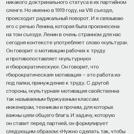
никакого доктринального статуса в их партийном
его изменить. Придерживающийся же второй
сленге. Но именно в 1919 году, на VIII съезде,
разновидности фатализма занимает аналогичную
происходит радикальный поворот. И я связываю
позицию по отношению к прошедшим событиям.
его с речью Ленина, которая была произнесена
Принимая решения, он будет помнить, что
на том съезде. Ленин в очень странном для нас
не способен изменить прошлого. Такому
сегодня контексте употребляет слово «культура».
фаталисту нет дела до спекуляций о том, что
Он говорит о мотивации рабочих к труду
прошлое могло сложиться иначе.
и противопоставляет «культурную»
и «бюрократическую». Он говорит, что
Когда стоики отстаивают фатализм, вероятно,
«бюрократическая» мотивация — это работа из-
они имеют в виду его ограниченную версию.
под палки, принуждение к труду. С другой
Точнее говоря, призывают быть фаталистами
стороны, «культурная» мотивация свойственна
в отношении прошлого — твердо помнить, что его
так называемым буржуазным классам:
не изменить. Ни один стоик не посоветует
инженерам, техникам и прочим, для которых
матери больного ребенка быть фаталисткой
важны цели общего блага. И задачу, которую
в отношении будущего: она обязана приложить
он ставит перед партией, он формулирует
усилия, чтобы выходить его (пусть даже Мойры
следующим образом: «Нужно сделать так, чтобы
уже решили, жить ему или умереть). Но если