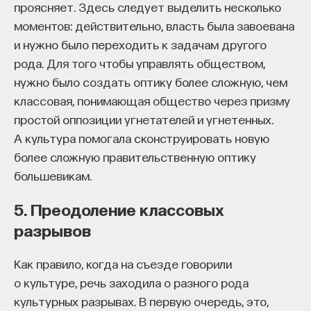
быть фаталистами в отношении не будущего,
проясняет. Здесь следует выделить несколько
но прошлого и настоящего. В поддержку этой
моментов: действительно, власть была завоевана
интерпретации стоического фатализма полезно
и нужно было переходить к задачам другого
пересмотреть некоторые из уже приведенных
рода. Для того чтобы управлять обществом,
стоических советов. Так, совет Эпиктета
нужно было создать оптику более сложную, чем
«принимать происходящее таким, каково оно
классовая, понимающая общество через призму
есть» относится к тому, что есть — то есть либо
простой оппозиции угнетателей и угнетенных.
произошло, либо происходит сейчас, —
А культура помогала сконструировать новую
а не к тому, что будет. Иными словами,
более сложную правительственную оптику
он советует принимать фаталистически прошлое
большевикам.
и настоящее. Схожим образом, как мы не можем
5. Преодоление классовых
поприветствовать гостя, пока тот не пришел,
разрывов
хороший человек Марка Аврелия не может
приветствовать материю жизни, еще
Как правило, когда на съезде говорили
не вышедшую из-под ткацкого станка судьбы.
о культуре, речь заходила о разного рода
Как благодаря фатализму в отношении
культурных разрывах. В первую очередь, это,