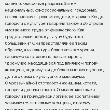
настоящего жизнь может пойти хорошо? Для
конечно, классовые разрывы. Затем
стоиков, как я уже говорил, лучшим способом
национальные, конфессиональные, гендерные,
достичь удовлетворенности было не исполнять
поколенческие — роль молодежи, стариков. Когда
все желания подряд, а научиться быть
говорили о культуре, говорили также и об отрыве
довольными жизнью, какая она есть,
умственного труда от физического. Как
и радоваться всему, что нам повезло иметь.
представляли себе культуру будущего
Мы можем целыми днями мечтать, чтобы наши
большевики? Они представляли ее таким
обстоятельства были иными, но если позволим
образом, что культуры более низкого уровня,
себе это, то проведем эти дни в недовольстве.
например «отсталые» классы и народы,
С другой стороны, если мы научимся хотеть того,
«дремучие, находящиеся под влиянием попов»
что у нас уже есть, нам не придется ради
женщины, поднимутся до более высокого уровня,
удовлетворенности концентрироваться
до того самого культурного максимума.
на исполнении желаний — все они будут уже
О чрезвычайной отсталости женщины, кстати,
исполнены.
говорили довольно часто. О молодежи также
говорили в причудливой логике: ее воспитанием
Одна же из вещей, что у нас есть, — это текущий
занимаются эти самые женщины, а потому
момент, и он ставит нас перед важным выбором:
молодежь следует отсечь от влияния женщин.