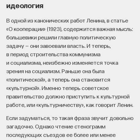
идеология
изменить, поэтому вряд ли будем оспаривать
стоический фатализм.
В одной из канонических работ Ленина, в статье
Стоики, как я полагаю, придерживались
«О кооперации» (1923), содержится важная мысль:
фатализма в отношении не только прошлого,
большевики решили главную политическую
но и настоящего. В конце концов, понятно, что
задачу — они завоевали власть. И теперь,
мы не можем повлиять своими действиями
в период строительства коммунизма
на настоящее, если под настоящим
и социализма, неизбежно изменяется точка
подразумевается этот самый момент. Я, может
зрения на социализм. Раньше она была
быть, способен изменить то, что произойдет
«политической», а теперь она становится
через десять лет, сутки, минуту или даже
«культурной». Именно теперь советское
полсекунды, однако не в состоянии изменить
правительство должно приступить к культурной
происходящее прямо сейчас: как только я захочу
работе, или «культурничеству», как говорит Ленин.
повлиять на этот момент времени, окажется, что
Если задуматься, то такая фраза звучит довольно
он ускользнул в прошлое и его не ухватить.
загадочно. Однако чтение стенограмм
Итак, проповедуя фатализм, стоики советовали
последующих съездов ее более или менее