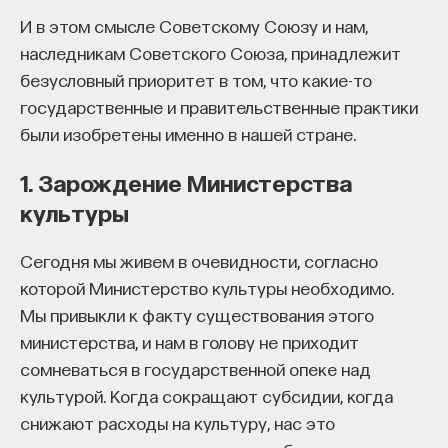
— Осознавать связь своего поведения
И в этом смысле Советскому Союзу и нам,
мы должны исполнить ее как можно лучше — как
и эмоций с активностью нейромедиаторов
наследникам Советского Союза, принадлежит
и в том случае, если нам поручили роль царя. Если
мозга
безусловный приоритет в том, что какие-то
мы стремимся к хорошей жизни, говорит
государственные и правительственные практики
Эпиктет, то должны желать не того, чтобы
Автор курса:
Вячеслав Дубынин
— доктор
были изобретены именно в нашей стране.
события соответствовали нашим желаниям,
биологических наук, профессор кафедры
а заставить желания соответствовать событиям:
физиологии человека и животных биологического
1. Зарождение Министерства
иными словами, «принимать происходящее таким,
факультета МГУ им. М.В. Ломоносова
культуры
каково оно есть».
3/10/2025
Марк Аврелий тоже придерживается
Сегодня мы живем в очевидности, согласно
фаталистического отношения к жизни. Поступать
которой Министерство культуры необходимо.
НАПИСАТЬ НАМ
иначе — значит бунтовать против природы, а такие
Мы привыкли к факту существования этого
бунты контрпродуктивны, если мы ищем хорошей
министерства, и нам в голову не приходит
жизни. Если мы отвергаем решения судьбы,
сомневаться в государственной опеке над
говорит Марк Аврелий, то горе, гнев и страх
культурой. Когда сокращают субсидии, когда
НАД МАТЕРИАЛОМ РАБОТАЛИ
разрушат наш покой. Чтобы избежать этого,
снижают расходы на культуру, нас это
мы должны научиться приспосабливаться