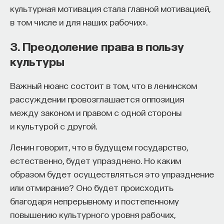
культурная мотивация стала главной мотивацией,
ребенок все же умрет, они посоветуют ей быть
в том числе и для наших рабочих».
фаталисткой в отношении прошлого. Совершенно
естественно (даже для стоика) испытывать горе
3. Преодоление права в пользу
после смерти ребенка. Но зацикливаться
культуры
на этом — пустая трата времени и эмоций, так как
прошлого не изменить. Повторное обращение
Важный нюанс состоит в том, что в ленинском
к смерти ребенка причинит матери новые
рассуждении провозглашается оппозиция
страдания.
между законом и правом с одной стороны
и культурой с другой.
Предостерегая от того, чтобы зацикливаться
на прошлом, стоики не имеют в виду, что
Ленин говорит, что в будущем государство,
мы вообще не должны думать о нем. Порой это
естественно, будет упразднено. Но каким
необходимо — например, чтобы извлечь уроки,
образом будет осуществляться это упразднение
которые могут помочь нам при выстраивании
или отмирание? Оно будет происходить
будущего. Матери погибшего ребенка, например,
благодаря непрерывному и постепенному
следовало бы обдумать причину его смерти,
повышению культурного уровня рабочих,
чтобы оградить от этого остальных своих детей.