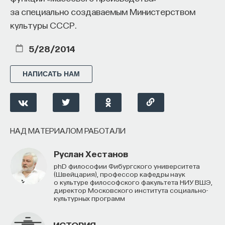
мы говорим, в свое время считались успешными
за специально создаваемым Министерством
людьми. Сенека и Марк Аврелий были богаты
культуры СССР.
и знамениты, Музоний и Эпиктет как главы
популярных школ тоже пользовались
5/28/2014
определенным признанием и, по-видимому, были
финансово обеспечены, поэтому они оказались
НАПИСАТЬ НАМ
в любопытной ситуации: не искали успеха
и все же обрели его.
НАД МАТЕРИАЛОМ РАБОТАЛИ
Что такое философский поиск, и почему он —
основа человеческого существования?
Руслан Хестанов
Узнайте из курса кандидата философских
PhD философии Фибургского университета
наук Дианы Гаспарян «
Философский поиск
».
(Швейцария), профессор кафедры наук
о культуре философского факультета НИУ ВШЭ,
директор Московского института социально-
культурных программ
1/15/2021
ИСТОРИЯ