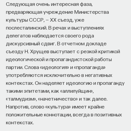
Следующая очень интересная фаза,
довольствоваться тем, что мы имеем,
предваряющая учреждение Министерства
но и подталкивает искать определенных вещей
культуры СССР, — XX съезд, уже
в жизни. Мы должны, например, стремиться стать
послесталинский. В речах и выступлениях
лучше как люди, стать добродетельными
делегатов наблюдается своего рода
в античном смысле этого слова. Должны
дискурсивный сдвиг. В отчетном докладе
практиковать стоицизм в нашей повседневной
съезду Н. Хрущев выступает с резкой критикой
жизни. А также, как мы увидим в главе 9,
идеологической и пропагандистской работы
исполнять свой общественный долг: именно
партии. Слова «идеология» и «пропаганда»
поэтому Сенека и Марк Аврелий чувствовали
употребляются исключительно в негативных
себя обязанными служить римскому народу,
контекстах. Он наделяет идеологию и пропаганду
а Музоний и Эпиктет — преподавать стоицизм.
такими эпитетами, как «аллилуйщин»,
Более того, стоики не видели ничего дурного
«талмудизм», «начетничество» и так далее.
в том, чтобы наслаждаться обстоятельствами:
Напротив, слово «культура» имеет крайне
Сенека даже советует «со вниманием
положительные коннотации, всегда в позитивных
относиться и ко всем прочим вещам, делающим
контекстах.
жизнь красивее и удобнее».
В результате
мы можем жениться и завести детей. А также