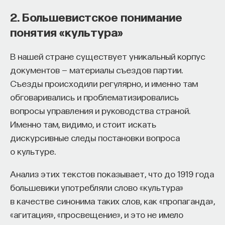
думали, что исход этих битв предрешен.
2. Большевистское понимание
Внеси свой вклад в дело
понятия «культура»
просвещения!
Все это так или иначе оставляет нас с загадкой:
стоики выступают за фатализм, но, судя по всему,
В нашей стране существует уникальный корпус
живут не сообразуясь с этим принципом. Как
ПОДДЕРЖАТЬ ПОСТНАУКУ
документов — материалы съездов партии.
тогда воспринимать их многочисленные советы
Съезды происходили регулярно, и именно там
относиться с фатализмом к тому, что с нами
обговаривались и проблематизировались
случается?
вопросы управления и руководства страной.
Чтобы разрешить это затруднение, необходимо
Именно там, видимо, и стоит искать
провести различие между фатализмом
дискурсивные следы постановки вопроса
в отношении будущего и в отношении прошлого.
о культуре.
Тот, кто фаталистичен по отношению к будущему,
Анализ этих текстов показывает, что до 1919 года
решая, как поступить, будет твердо помнить, что
большевики употребляли слово «культура»
его действия не имеют влияния на грядущие
в качестве синонима таких слов, как «пропаганда»,
события. Такой человек вряд ли будет проводить
«агитация», «просвещение», и это не имело
время в размышлениях о будущем или попытках