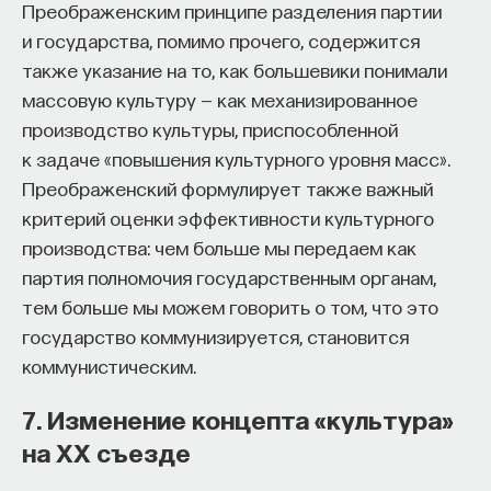
этого ужасно непритязательны?
Преображенским принципе разделения партии
и государства, помимо прочего, содержится
В ответ позвольте мне напомнить, что стоики,
также указание на то, как большевики понимали
о которых мы говорим, были на редкость
массовую культуру — как механизированное
амбициозными людьми. Сенека, как мы видели,
производство культуры, приспособленной
вел деятельную жизнь в качестве философа,
к задаче «повышения культурного уровня масс».
драматурга, инвестора и политического
Преображенский формулирует также важный
советника. Музоний и Эпиктет руководили
критерий оценки эффективности культурного
успешными философскими школами. Марк
производства: чем больше мы передаем как
Аврелий же в свободное от философствования
партия полномочия государственным органам,
время управлял Римской империей. Если
тем больше мы можем говорить о том, что это
на то пошло, эти люди превзошли самих себя. Это
государство коммунизируется, становится
и в самом деле занимательно: не нуждающиеся
коммунистическим.
для удовлетворения практически ни в чем, они
постоянно стремились к чему-то.
7. Изменение концепта «культура»
на XX съезде
Вот как стоики объяснили бы этот кажущийся
парадокс. Стоическая философия не только учит