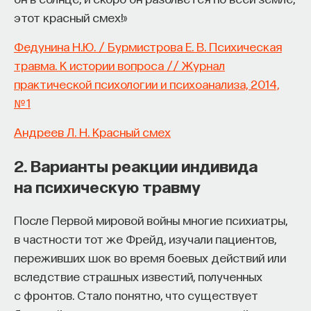
к сложному мышлению. Третья — развитие
этот красный смех!»
общества, вклад в то, каким оно будет.
Федунина Н.Ю. / Бурмистрова Е. В. Психическая
И четвертая — социальная эффективность,
травма. К истории вопроса // Журнал
то есть забота о том, как человек будет работать
практической психологии и психоанализа, 2014,
за пределами университета и насколько
№ 1
эффективным окажется в команде и профессии.
Университет не всегда может точно
Андреев Л. Н. Красный смех
предсказать, какие именно рабочие места ждут
выпускника, но сама эта оптика тоже остается
2. Варианты реакции индивида
отдельной идеологией. В зависимости от того,
на психическую травму
в какой из этих логик работает университет,
у него будут совершенно разные ответы
После Первой мировой войны многие психиатры,
на вопрос о целях образования».
в частности тот же Фрейд, изучали пациентов,
переживших шок во время боевых действий или
Университет должен строить
вследствие страшных известий, полученных
будущее
с фронтов. Стало понятно, что существует