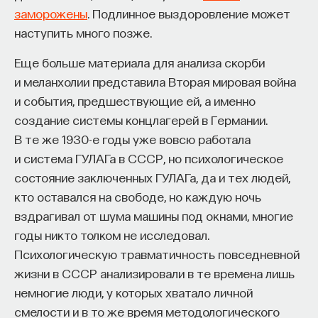
обратился к ИИ, а то, как именно он это делает.
заморожены
. Подлинное выздоровление может
Если воспринимать ИИ просто как помощника,
наступить много позже.
ресурс или способ сэкономить усилия, студенты
чаще всего лишь снижают когнитивную
Еще больше материала для анализа скорби
нагрузку — а университет вообще не для этого
и меланхолии представила Вторая мировая война
создан. Они некритично делегируют агенту
и события, предшествующие ей, а именно
самые разные задачи и переносят в эту
создание системы концлагерей в Германии.
коммуникацию далеко не лучшие привычки.
В те же 1930-е годы уже вовсю работала
Но если использовать ИИ как сложного
и система ГУЛАГа в СССР, но психологическое
собеседника, который заставляет уточнять
состояние заключенных ГУЛАГа, да и тех людей,
основания, спорить и продумывать собственную
кто оставался на свободе, но каждую ночь
позицию, тогда студент действительно
вздрагивал от шума машины под окнами, многие
продвигается. Решающее значение имеет
годы никто толком не исследовал.
не объем общения и не тип задания, а характер
Психологическую травматичность повседневной
самой коммуникации».
жизни в СССР анализировали в те времена лишь
немногие люди, у которых хватало личной
смелости и в то же время методологического