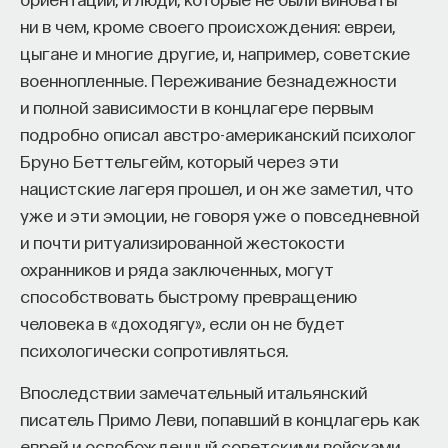
ни в чем, кроме своего происхождения: евреи,
ИСКУССТВЕННЫЙ ИНТЕЛЛЕКТ
УНИВЕРСИТЕТ
цыгане и многие другие, и, например, советские
военнопленные. Переживание безнадежности
АКАДЕМИЧЕСКАЯ СРЕДА
ОБУЧЕНИЕ
и полной зависимости в концлагере первым
НЕЙРОСЕТЕВЫЕ АРХИТЕКТУРЫ
подробно описал австро-американский психолог
Бруно Беттельгейм, который через эти
СТРОИТЕЛИ БУДУЩЕГО
нацистские лагеря прошел, и он же заметил, что
уже и эти эмоции, не говоря уже о повседневной
и почти ритуализированной жестокости
ПАРТНЁР ПРОЕКТА
охранников и ряда заключенных, могут
способствовать быстрому превращению
человека в «доходягу», если он не будет
психологически сопротивляться.
Что такое партнёрский материал?
Впоследствии замечательный итальянский
писатель Примо Леви, попавший в концлагерь как
еврей и освобожденный советскими войсками,