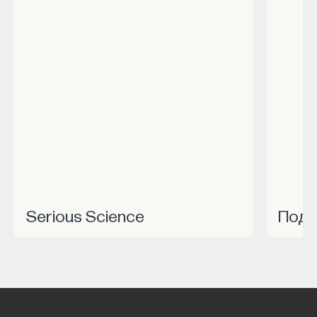
Serious Science
Под