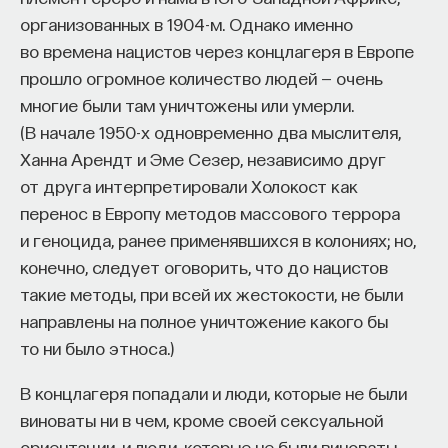
организованных в 1904-м. Однако именно
во времена нацистов через концлагеря в Европе
НАД МАТЕРИАЛОМ РАБОТАЛИ
прошло огромное количество людей — очень
многие были там уничтожены или умерли.
Ивар Максутов
(В начале 1950-х одновременно два мыслителя,
издатель, сооснователь Редакционно-
Ханна Арендт и Эме Сезер, независимо друг
издательского дома "ПостНаука", религиовед
от друга интерпретировали Холокост как
перенос в Европу методов массового террора
Ульяна Раведовская
и геноцида, ранее применявшихся в колониях; но,
конечно, следует оговорить, что до нацистов
такие методы, при всей их жестокости, не были
Сения Долгачева
направлены на полное уничтожение какого бы
редактор ПостНауки
то ни было этноса.)
В концлагеря попадали и люди, которые не были
ИСКУССТВЕННЫЙ ИНТЕЛЛЕКТ
виноваты ни в чем, кроме своей сексуальной
220 публикаций
ориентации, и люди, которые не были виноваты