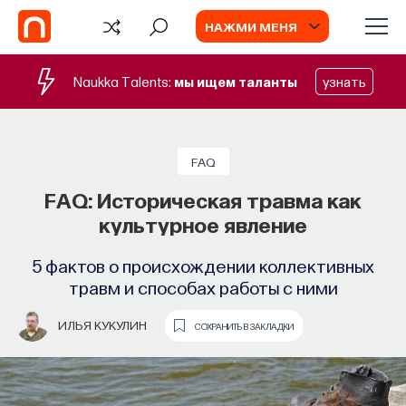
НАЖМИ МЕНЯ
Naukka Talents:
мы ищем таланты
узнать
FAQ
FAQ: Историческая травма как
культурное явление
5 фактов о происхождении коллективных
травм и способах работы с ними
ИЛЬЯ КУКУЛИН
СОХРАНИТЬ В ЗАКЛАДКИ
TV
ИИ в университете, цели