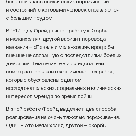
большой класс психических переживаний
«Есть представление о том, что университеты
и состояний, с которыми человек справляется
готовят элиту, и отсюда возникает образ сложно
с большим трудом.
мыслящего, сложно устроенного человека.
Но здесь возникает и другой, гораздо более
В 1917 году Фрейд пишет работу «Скорбь
трудный вопрос: кто вообще формирует
и меланхолия», другой вариант перевода
целеполагание университета и кто задает тот
названия — «Печаль и меланхолия», вроде бы
смысл, на который он работает? Мне кажется,
внешне не связанную с последствиями боевых
университет способен быть субъектом —
действий. Тем не менее исследователи
не просто выполнять внешний заказ,
помещают ее в контекст именно тех работ,
а самостоятельно выбирать, на какое будущее
которые обусловлены сдвигом
он работает. У него должна быть собственная
исследовательских, социальных и клинических
позиция: сначала определить, какое будущее
интересов Фрейда во время войны.
он хочет создавать, а затем разворачивать это
В этой работе Фрейд выделяет два способа
в своей деятельности. Когда университет
реагирования на очень тяжелые переживания.
работает только под заказ, он занимает совсем
Один — это меланхолия, другой — скорбь.
другую роль. У классического университета есть