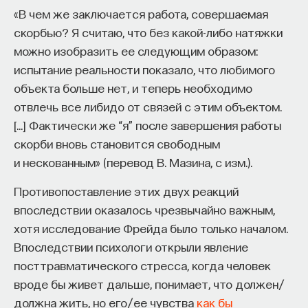
мысли. Знание не передается в готовом виде —
«В чем же заключается работа, совершаемая
оно формируется. Нам долго казалось, что
скорбью? Я считаю, что без какой-либо натяжки
преподаватель может просто хорошо и логично
можно изобразить ее следующим образом:
изложить материал, а студент — зафиксировать
испытание реальности показало, что любимого
его и затем воспроизвести. Но самый важный
объекта больше нет, и теперь необходимо
момент происходит потом, когда человек
отвлечь все либидо от связей с этим объектом.
остается один на один с этим материалом
[…] Фактически же “я” после завершения работы
и пытается что-то с ним сделать. И получается,
скорби вновь становится свободным
что настоящее образование происходит
и нескованным» (перевод В. Мазина, с изм.).
не в аудитории, а за ее пределами».
Противопоставление этих двух реакций
ИИ полезен не как костыль, а как
впоследствии оказалось чрезвычайно важным,
сложный собеседник
хотя исследование Фрейда было только началом.
Впоследствии психологи открыли явление
«Мы не наказываем студентов за использование
посттравматического стресса, когда человек
ИИ, потому что сам факт его использования еще
вроде бы живет дальше, понимает, что должен/
ничего не объясняет. Важно не то, что студент
должна жить, но его/ее чувства
как бы