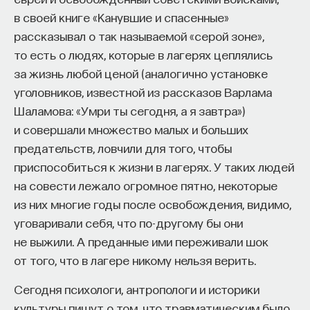
в своей книге «Канувшие и спасенные»
рассказывал о так называемой «серой зоне»,
то есть о людях, которые в лагерях цеплялись
за жизнь любой ценой (аналогично установке
уголовников, известной из рассказов Варлама
Внеси свой вклад в дело
Шаламова: «Умри ты сегодня, а я завтра»)
просвещения!
и совершали множество малых и больших
предательств, ловчили для того, чтобы
ПОДДЕРЖАТЬ ПОСТНАУКУ
приспособиться к жизни в лагерях. У таких людей
на совести лежало огромное пятно, некоторые
из них многие годы после освобождения, видимо,
уговаривали себя, что по-другому бы они
не выжили. А преданные ими переживали шок
от того, что в лагере никому нельзя верить.
Сегодня психологи, антропологи и историки
культуры пишут о том, что травматическим было