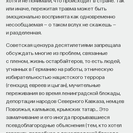
хотя и не понимали, что происходит в стране. Так
или иначе, пережитая травма может быть
эмоционально воспринята как одновременно
несообщаемая — о таком вслух не скажешь —
и разделенная.
Советская цензура десятилетиями запрещала
обсуждать многие из проблем, связанные
с пленом, жизнь остарбайтеров, то есть людей,
угнанных в Германию на работы, этническую
избирательностью нацистского террора
(геноцид евреев и цыган), мучительные
переживания во время ленинградской блокады,
депортации народов Северного Кавказа, немцев
Поволжья, калмыков, крымских татар… Это
замалчивание и его иногда прорывавшиеся
псевдоблагородные объяснения (тем, кто хотел
говорить подробнее о ленинградской блокаде,