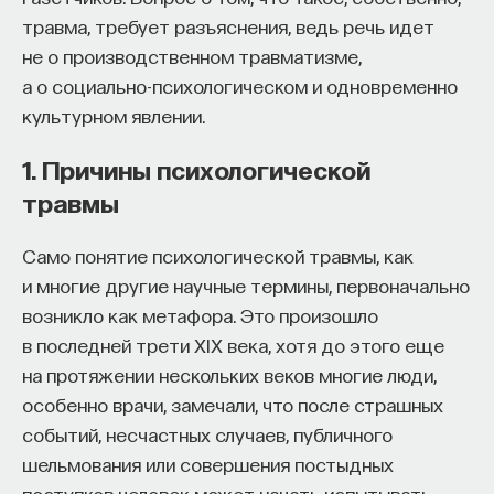
собственное будущее, почему результаты
травма, требует разъяснения, ведь речь идет
образования раскрываются на длинной дистанции,
не о производственном травматизме,
и что на самом деле должен уметь студент,
а о социально-психологическом и одновременно
выходящий в сложный и быстро меняющийся мир.
культурном явлении.
А еще — почему ИИ не стоит просто запрещать,
1. Причины психологической
как использовать его для диалога, и зачем
травмы
университету учить не только знаниям, но и самой
практике мышления и коммуникации.
Само понятие психологической травмы, как
и многие другие научные термины, первоначально
возникло как метафора. Это произошло
Основатель ПостНауки Ивар Максутов запускает
в последней трети XIX века, хотя до этого еще
проект Naukka Talents.
на протяжении нескольких веков многие люди,
Это глобальная экосистема для поиска и найма
особенно врачи, замечали, что после страшных
STEM-специалистов (Science, Technology,
событий, несчастных случаев, публичного
Engineering, Mathematics) в самые амбициозные
шельмования или совершения постыдных
Deep-Tech и Biotech проекты по всему миру. Если
поступков человек может начать испытывать