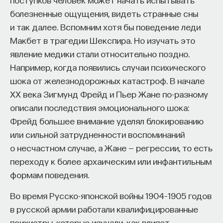
вы занимаетесь биоинформатикой, молекулярной
болезненные ощущения, видеть странные сны
биологией, ИИ или другими наукоемкими
и так далее. Вспомним хотя бы поведение леди
дисциплинами, проект поможет вам найти место
Макбет в трагедии Шекспира. Но изучать это
в командах, меняющих индустрию.
Как стать участником:
явление медики стали относительно поздно.
Заполнить анкету кандидата
Например, когда появились случаи психического
Посмотреть текущие вакансии
шока от железнодорожных катастроф. В начале
ХХ века Зигмунд Фрейд и Пьер Жане по-разному
описали последствия эмоционального шока:
Образование работает дольше,
Фрейд большее внимание уделял блокированию
чем кажется
или сильной затрудненности воспоминаний
о несчастном случае, а Жане — регрессии, то есть
«Тема кажется простой: мы определяем цели,
переходу к более архаическим или инфантильным
движемся к ним — и дальше все должно
формам поведения.
работать. Но в реальности с целеполаганием все
намного сложнее. Проблема не только
Во время Русско-японской войны 1904–1905 годов
во временном разрыве, когда результат должен
в русской армии работали квалифицированные
проявиться через несколько лет. Ключевой
психиатры, которые изучали, как влияет