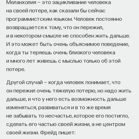
редкая возможность — мыслить на длинной
Меланхолия — это зацикливание человека
дистанции и реально влиять на будущее: на то,
на своей потере, как сказали бы сейчас
как будет мыслить элита, как будет устроена
программистским языком. Человек постоянно
экономика и как в целом будет разворачиваться
возвращается к тому, что он пережил,
общество».
и в некотором смысле не способен жить дальше.
И это может быть очень объяснимое поведение,
Знание нельзя просто передать
когда ты теряешь очень близкого человека
и много лет живешь с мыслью только об этой
«Сама проблема гораздо старше, чем может
потере.
показаться. Если преподаватель выдает задание,
студент перепоручает его нейросети, а потом
Другой случай — когда человек понимает, что
просто приносит готовый текст, это лишь делает
он пережил очень тяжелую потерю, но надо жить
старую проблему совсем уж неустранимой.
дальше, и что у него есть возможность дальше
Но и привычная университетская схема, в которой
изменяться, развиваться и в то же время
преподаватель что-то рассказал, студент что-то
не забывать то несчастье, которое его постигло,
записал, а затем попытался пересказать это
сделать его частью своей жизни, а не центром
наизусть, тоже почти не оставляет места для
своей жизни. Фрейд пишет: