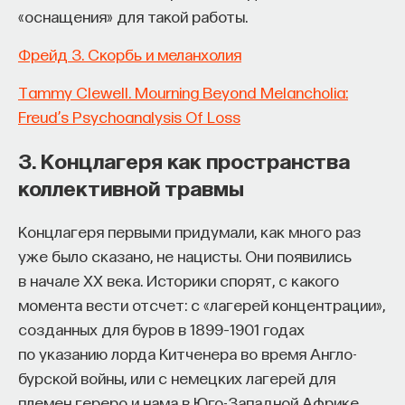
«Мыслить как учёный» — подкаст основателя
«оснащения» для такой работы.
ПостНауки Ивара Максутова о людях, которые
меняют мир. В каждом выпуске — разговоры
Фрейд З. Скорбь и меланхолия
с исследователями, предпринимателями,
инвесторами и изобретателями. За десятки
Tammy Clewell. Mourning Beyond Melancholia:
эпизодов Ивар обсудил большие языковые
Freud’s Psychoanalysis Of Loss
модели вместе с Михаилом Бурцевым, цифровые
3. Концлагеря как пространства
данные в фармацевтике с Ириной Ефименко,
агротехнологии с Михаилом Тавером и много
коллективной травмы
других тем — от коучинга до фармакогенетики.
В будущих выпусках их список будет только
Концлагеря первыми придумали, как много раз
расширяться — слушайте подкаст на
YouTube
,
уже было сказано, не нацисты. Они появились
Яндекс Музыке
,
Apple Podcasts
,
VK
и
Spotify
.
в начале XX века. Историки спорят, с какого
момента вести отсчет: с «лагерей концентрации»,
6/30/2026
созданных для буров в 1899–1901 годах
по указанию лорда Китченера во время Англо-
НАПИСАТЬ НАМ
бурской войны, или с немецких лагерей для
племен гереро и нама в Юго-Западной Африке,