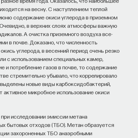
 разное время года. Оказалось, что наибольшее
ходится на весну. С наступлением теплой
июню содержание окиси углерода в приземном
 Очевидно, в верхних слоях атмосферы важную
адикалов. А очистка приземного воздуха все-
ми в почве. Доказано, что численность
окись углерода, в весенний период очень резко
ли с использованием специальных камер,
 и потребление газов в почве, то содержание
тве стремительно убывало, что коррелировало
 выделены новые виды карбоксидобактерий,
ет активное микробное использование окиси
при исследовании эмиссии метана
ых бытовых отходов (ТБО). Метан образуется
кции захороненных ТБО анаэробными