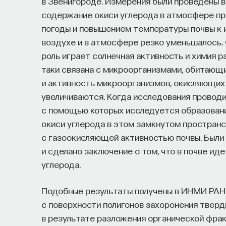
в Звенигороде. Измерения были проведены в
содержание окиси углерода в атмосфере при
погоды и повышением температуры почвы к 
воздухе и в атмосфере резко уменьшалось.
роль играет солнечная активность и химия р
таки связана с микроорганизмами, обитающи
и активность микроорганизмов, окисляющих 
увеличиваются. Когда исследования проводи
с помощью которых исследуется образование
окиси углерода в этом замкнутом пространс
с газоокисляющей активностью почвы. Были
и сделано заключение о том, что в почве ид
углерода.
Подобные результаты получены в ИНМИ РАН 
с поверхности полигонов захоронения тверд
в результате разложения органической фра