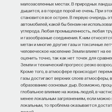
малозаселенных местах. В природных ландшафт
дышится, а в городе порой не очень. При эт
становится все острее. В первую очередь эт
автомобилей, какой бы бензин ни использова
углерода. Любая промышленность, любая тр
и газообразные соединения. К ним относятся
метан и многие другие газы и токсичные лет
человеческое население Земли влияет на е
оценить точно, так как нет точек для сравн
Земли и технический прогресс резко возросл
Кроме того, в атмосфере происходит переме
газы достигают верхних слоев атмосферы, в
образованию озоновых дыр. Возможно, про
глобальное влияние на жизнь людей, в частно
менее локальным загрязнениям, если можно 
локальным, то проблема оказывается достат
людей.