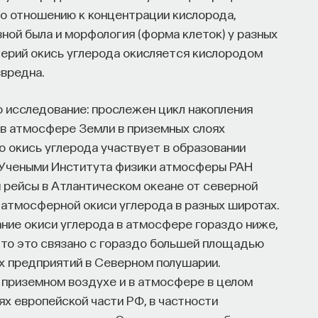
 по отношению к концентрации кислорода,
зной была и морфология (форма клеток) у разных
терий окись углерода окисляется кислородом
звредна.
о исследование: прослежен цикл накопления
 в атмосфере Земли в приземных слоях
то окись углерода участвует в образовании
 Учеными Института физики атмосферы РАН
 рейсы в Атлантическом океане от северной
 атмосферной окиси углерода в разных широтах.
ние окиси углерода в атмосфере гораздо ниже,
что это связано с гораздо большей площадью
х предприятий в Северном полушарии.
 приземном воздухе и в атмосфере в целом
ях европейской части РФ, в частности