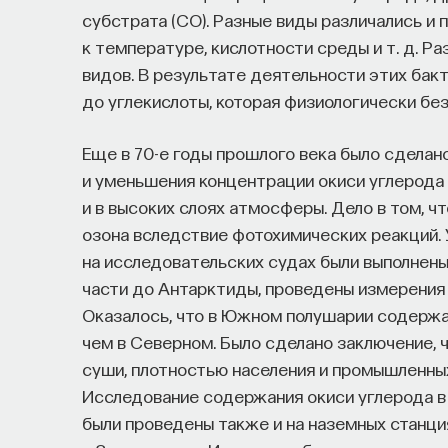
субстрата (СО). Разные виды различались и
к температуре, кислотности среды и т. д. Ра
видов. В результате деятельности этих бак
до углекислоты, которая физиологически бе
Еще в 70-е годы прошлого века было сделан
и уменьшения концентрации окиси углерода
и в высоких слоях атмосферы. Дело в том, ч
озона вследствие фотохимических реакций.
на исследовательских судах были выполнены
части до Антарктиды, проведены измерения
Оказалось, что в Южном полушарии содержа
чем в Северном. Было сделано заключение, 
суши, плотностью населения и промышленны
Исследование содержания окиси углерода в
были проведены также и на наземных станци