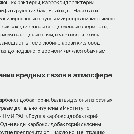
ляющих бактерий, карбоксидобактерий
трифицирующих бактерий и др. Часто эти
иализированные группы микроорганизмов имеют
торых закодированы определенные ферменты,
ислять вредные газы, в частности окись
й замещает в гемоглобине крови кислород
 газ до недавнего времени являлся обычным
ания вредных газов в атмосфере
карбоксидобактерии, были выделены из разных
первые детально изучены в Институте
 (ИНМИ РАН). Группа карбоксидобактерий
. Одни виды карбоксидобактерий склонны
другие предпочитают низкую концентрацию