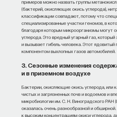
примеров можно назвать группы метанокис
(бактерий, окисляющих окись углерода), ни
классификации совпадают, потому что спец
специализированные участки геномов, в ко
благодаря которым микроорганизмы могут ок
углерода. Это вредный угарный газ, которы
и вызывает гибель человека. Этот ядовитый
компонентом выхлопных газов автомобилей.
3. Сезонные изменения содерж
и в приземном воздухе
Бактерии, окисляющие окись углерода, или 
чистых и загрязненных почв и водоемов и в
микробиологии им. С. Н. Виноградского РАН
оказалась очень разнообразной и обширной
к высоким концентрациям окиси углерода, 