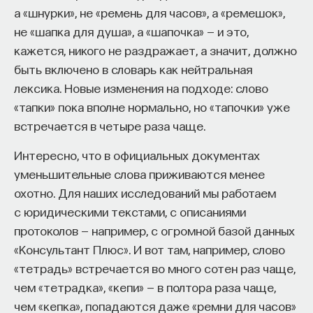
называется его именем. Представление о том,
а «шнурки», не «ремень для часов», а «ремешок»,
что мифы — это отложившиеся предания
не «шапка для душа», а «шапочка» — и это,
об исторических персонажах, которые были
кажется, никого не раздражает, а значит, должно
примерно такими же, как те исторические
быть включено в словарь как нейтральная
персонажи, которых мы знаем, но просто жили
лексика. Новые изменения на подходе: слово
в глубокой древности, и документов никаких
«тапки» пока вполне нормально, но «тапочки» уже
не осталось, письменности не было. Поэтому
встречается в четыре раза чаще.
некоторые из этих персонажей слились
Интересно, что в официальных документах
с другими, дед оказался тождественен внуку,
уменьшительные слова приживаются менее
и таким образом сложились представления
охотно. Для наших исследований мы работаем
о Зевсе, об олимпийской семье и так далее. Это
с юридическими текстами, с описаниями
представление тоже довольно
протоколов — например, с огромной базой данных
распространенное, представление, которое
«Консультант Плюс». И вот там, например, слово
иногда считают материалистическим, потому что
«тетрадь» встречается во много сотен раз чаще,
оно говорит нам о том, что есть некая
чем «тетрадка», «кепи» — в полтора раза чаще,
реальность. Просто она очень далеко уходит
чем «кепка», попадаются даже «ремни для часов»
корнями в глубокую древность, когда никаких