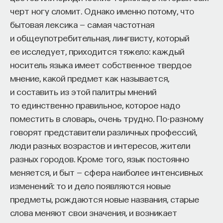
— Осознавать связь своего поведения
черт ногу сломит. Однако именно потому, что
истолковать изображение, нужно придумать
и эмоций с активностью нейромедиаторов
бытовая лексика — самая частотная
рассказ о нем.
мозга
и общеупотребительная, лингвисту, который
Самая ранняя форма мифов — это объяснение
ее исследует, приходится тяжело: каждый
Автор курса:
Вячеслав Дубынин
— доктор
того, почему именно этот рассказ правильный.
носитель языка имеет собственное твердое
биологических наук, профессор кафедры
Для того чтобы представить масштаб и пестроту
мнение, какой предмет как называется,
физиологии человека и животных биологического
разных теорий греческого мифа, с которыми
и составить из этой палитры мнений
факультета МГУ им. М.В. Ломоносова
мы имеем дело, достаточно сказать, что
то единственно правильное, которое надо
греческие мифы описывают небосвод, небосклон:
поместить в словарь, очень трудно. По-разному
3/10/2025
у каждой звездочки, у каждого созвездия есть
говорят представители различных профессий,
имя, и почти за каждым созвездием скрывается
люди разных возрастов и интересов, жители
НАПИСАТЬ НАМ
повествование, какая-то история — вот основания
разных городов. Кроме того, язык постоянно
для так называемой солярной, или лунарной,
меняется, и быт — сфера наиболее интенсивных
теории греческой мифологии.
изменений: то и дело появляются новые
предметы, рождаются новые названия, старые
Греческая мифология — это не что иное, как
НАД МАТЕРИАЛОМ РАБОТАЛИ
слова меняют свои значения, и возникает
наиболее раннее описание причин, по которым