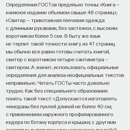
которая представлялась древним, тайным
Определения ГОСТов предельно точны: «Книга —
знанием. Это в мифическом представлении
книжное издание объемом свыше 48 страниц»;
греков чистая мистика, то есть знание, к которому
«Свитер — трикотажная плечевая одежда
можно приобщиться, только если ты посвящен.
с длинными рукавами, без застежки, с высоким
Если ты становишься мистом, если ты осваиваешь
воротником более 5 см». В быту же язык
это таинственное знание недоступным для
не терпит такой точности: книгу из 47 страниц
других людей способом. Конечно, это прямо
мы обычно все равно готовы считать книгой,
противоположно современной науке,
свитер с воротником четыре сантиметра —
современная наука вся построена на идее
свитером. А значит, использовать официальные
абсолютной открытости и возможности передать
определения для анализа неофициальных текстов
знание, возможности освоить его и сделать
неправильно. Читать ГОСТы часто довольно
доступным другим. Мифический взгляд прямо
трудно. Как без специального образования
противоположный: это тайное, волшебное знание.
понять такой текст: «Допускается изготовлять
Но ниточка, связывающая их, все-таки число
чемоданы без пуклей длиной не более 40 см;
и представление о числе, которое сложилось
с применением наружного профилированного
в недрах мифического представления о мире.
кедера по ботану корпуса и крышки; с другими
деталями, выполняющими назначение пуклей»?..