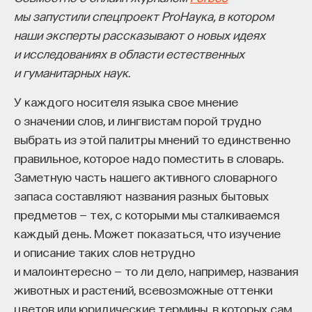
мы запустили спецпроект PrоНаука, в котором
Исследований и теорий греческого мифа
процессами? Как появляются зависимость,
наши эксперты рассказывают о новых идеях
столько же, сколько и самих мифов. Может быть,
утомление, состояние эйфории или азарта?
и исследованиях в области естественных
я преувеличил немножко, но их действительно
Каково воздействие на работу мозга гормонов,
и гуманитарных наук.
очень много, и нужно объяснить, почему их так
иммунной системы?
много, почему сам миф уже является
У каждого носителя языка свое мнение
Ответы на эти и другие вопросы можно найти,
исследованием себя самого. Потому что слово
о значении слов, и лингвистам порой трудно
записавшись
на курс «Химия между нейронами:
«миф» означает связное повествование или
выбрать из этой палитры мнений то единственно
вещества, которые управляют нами»
представление чего-то как связного
правильное, которое надо поместить в словарь.
повествования.
Пройдя этот курс, вы научитесь:
Заметную часть нашего активного словарного
запаса составляют названия разных бытовых
В те времена, когда люди не знали письменности,
— Ориентироваться в общих принципах
предметов — тех, с которыми мы сталкиваемся
древние греки не знали письменности и создание
работы нашего организма
каждый день. Может показаться, что изучение
письменности обставлено как вполне
— Разбираться в биохимических процессах
и описание таких слов нетрудно
мифологическое событие, основными
мозга
и малоинтересно — то ли дело, например, названия
содержательными комплексами, которые
животных и растений, всевозможные оттенки
мы можем привязать к мифологии, были
— Понимать причины нейро- и психопатологий
цветов или юридические термины, в которых сам
изображения. Для того чтобы правильно