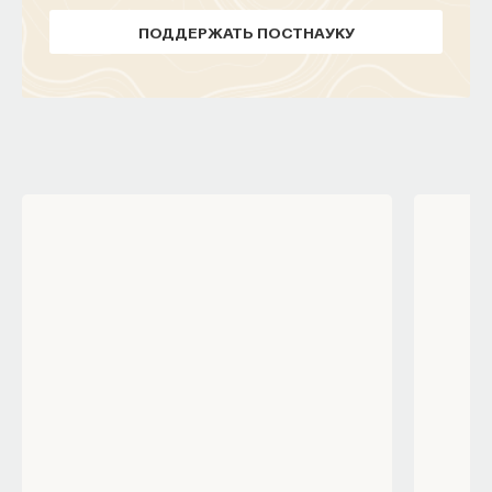
ПОДДЕРЖАТЬ ПОСТНАУКУ
ИСТОРИЯ
1085 публикаций
ИСТОРИЯ
КУЛЬТУРА
ФИЛОЛОГИЯ
ДРЕВНЯЯ ГРЕЦИЯ
МИФОЛОГИЯ
МИФ
ПСИХОАНАЛИЗ
МАЛИНОВСКИЙ БРОНИСЛАВ
ВУНДТ ВИЛЬГЕЛЬМ
ЛЕВИ-СТРОС КЛОД
ГУМАНИТАРНЫЕ НАУКИ