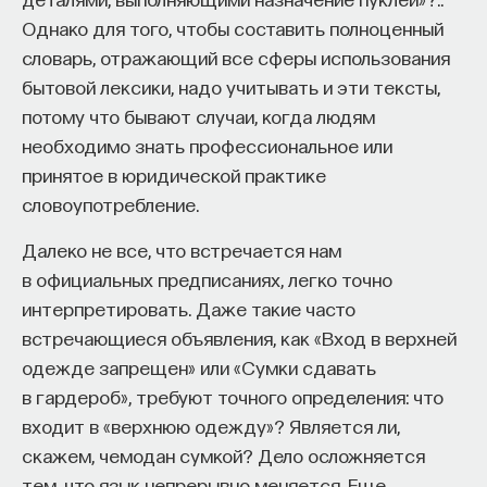
Поэтому здесь мы оказываемся, говоря
Однако для того, чтобы составить полноценный
об исследованиях греческой мифологии, в точке,
словарь, отражающий все сферы использования
из которой можем пойти и в сторону поэзии,
бытовой лексики, надо учитывать и эти тексты,
аллегорического толкования, и в сторону
потому что бывают случаи, когда людям
естественно-научного описания, и в сторону
необходимо знать профессиональное или
точной аналитической науки, и, наконец,
принятое в юридической практике
мы можем просто любоваться изображениями.
словоупотребление.
Несмотря на необычайное богатство
Далеко не все, что встречается нам
мифологической традиции, первые исследования
в официальных предписаниях, легко точно
мифов — наверное, до середины XIX века —
интерпретировать. Даже такие часто
рассматривали и изучали мифы как иносказание,
встречающиеся объявления, как «Вход в верхней
как представление чего-то другого: другой
одежде запрещен» или «Сумки сдавать
истории, других социальных отношений или
в гардероб», требуют точного определения: что
иносказаний об устройстве Вселенной. И только
входит в «верхнюю одежду»? Является ли,
начиная, с одной стороны, с психологов, с Вундта,
скажем, чемодан сумкой? Дело осложняется
Фрейда, а с другой стороны, начиная
тем, что язык непрерывно меняется. Еще