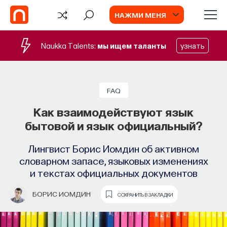
НАЖМИ МЕНЯ
Naukka Talents:
мы ищем таланты
узнать
СОБЫТИЯ
Химия между нейронами:
FAQ
вещества, которые управляют нами
Как взаимодействуют язык
бытовой и язык официальный?
Как наши память, потребности, эмоции,
внимание, воля связаны с передачей
Лингвист Борис Иомдин об активном
сигналов от нейромедиаторов?
словарном запасе, языковых изменениях
и текстах официальных документов
ВЯЧЕСЛАВ ДУБЫНИН
СОХРАНИТЬ В ЗАКЛАДКИ
БОРИС ИОМДИН
СОХРАНИТЬ В ЗАКЛАДКИ
ВИДЕО
Исследования древнегреческой