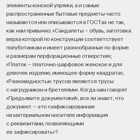
элементы конской упряжи, а и самые
естественно-научного знания и точных наук.
распространенные бытовые предметы часто
Все теории, о которых я говорил, или все
называются или описываются в ГОСТах не так,
представления, — что такое вообще теория?
как нам привычно: «Сандалеты — обувь, заготовка
Теория — это созерцание. Это такой взгляд
верха которой по конструкции соответствует
на вещь, когда вещь говорит сама за себя.
полуботинкам и имеет разнообразные по форме
Поэтому всякий теоретик хотел бы максимально
и размерам перфорационные отверстия»;
формализовать свою теорию, дать ей числовое
«Платок — платочно-шарфовое женское и для
выражение, перевести ее из описательного языка
девочек изделие, имеющее форму квадрата»;
в язык или на язык, которым легко поделиться
«Разновидностью трусов являются трусы
с другими, потому что это знание максимально
с нагрудником и бретелями». Когда нам говорят
формализовано. Это знание, которое можно
«Предъявите документики!», все ли знают, что
выразить в числе.
документ — это «зафиксированная
на материальном носителе информация
Тут же выясняем, что идея числа у греков —
с реквизитами, позволяющими
не только у Платона, но и до Платона,
ее зафиксировать»?
у Пифагора — это идея сакральная, это идея,