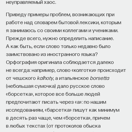
Вячеслав Дубынин
неуправляемый хаос.
звездное небо выглядит так, как оно выглядит.
доктор биологических наук, профессор
Представьте себе, что вы опускаетесь глубоко
кафедры физиологии человека и животных
Приведу примеры проблем, возникающих при
биологического факультета МГУ
под землю, туда, где в Аттике, в области центра,
работе над словарем бытовой лексики, которым
им. М. В. Ломоносова, специалист в области
которым были Афины, находятся Лаврийские
физиологии мозга
я занимаюсь со своими коллегами и учениками.
рудники, где добывают серебро. Кроме серебра
Прежде всего, нужно определить написание.
БИОЛОГИЯ
там, в глубине, какие-то драгоценные камни.
А как быть, если слово только недавно было
1298 публикаций
И выясняется, что все эти камни, все эти
заимствовано из иностранного языка?
металлы, руды, травы тоже представляют собой
Орфография оригинала соблюдается далеко
мир, целиком описываемый в повествовательном
БИОЛОГИЯ
МОЗГ
НЕЙРОФИЗИОЛОГИЯ
не всегда: например, слово «колготки» происходит
строе греческой мифологии.
от чешского
kalhoty
, а итальянское
borsetta
ЕСТЕСТВЕННЫЕ НАУКИ
ЖУРНАЛ
(небольшая сумочка) дало русское слово
Там мы обнаруживаем для каждого дерева, для
ХИМИЯ МЕЖДУ НЕЙРОНАМИ
«борсетка», которое все больше людей
каждой травки имя мифологического персонажа,
предпочитают писать через «а»: по нашим
и этот мифологический персонаж оказывается
исследованиям, «барсетка» пишут как минимум
такой, потому что у него была такая судьба. Вот
в десять раз чаще, чем «борсетка», причем
знаменитая картина Александра Иванова
в любых текстах (от протоколов обыска
«Аполлон, Гиацинт и Кипарис» — антропоморфное