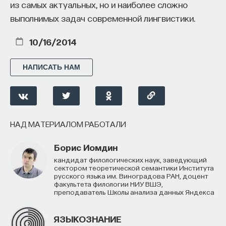
из самых актуальных, но и наиболее сложно
иногда протонаучного толка. Толкование того, что
выполнимых задач современной лингвистики.
происходило с Прометеем, с Эдипом. Если бы
не эта познавательная, исследовательская линия
10/16/2014
уже у Еврипида и Софокла, то их последователи
и исследователи из других областей науки
НАПИСАТЬ НАМ
не использовали бы греческий миф в качестве
такого замечательного приема и в качестве
материала для построения своих теорий.
НАД МАТЕРИАЛОМ РАБОТАЛИ
Очень важна лингвистическая теория мифа —
теория, представление о мифологии как о недрах,
Борис Иомдин
внутри которых зародился наш язык. Для меня,
кандидат филологических наук, заведующий
сектором теоретической семантики Института
как филолога, главная исследовательская база
русского языка им. Виноградова РАН, доцент
и исследовательская теория, которая
факультета филологии НИУ ВШЭ,
преподаватель Школы анализа данных Яндекса
привязывает и толкует миф в связи с языком, —
это теория Бронислава Малиновского, который
ЯЗЫКОЗНАНИЕ
внес огромный вклад в понимание мифа именно