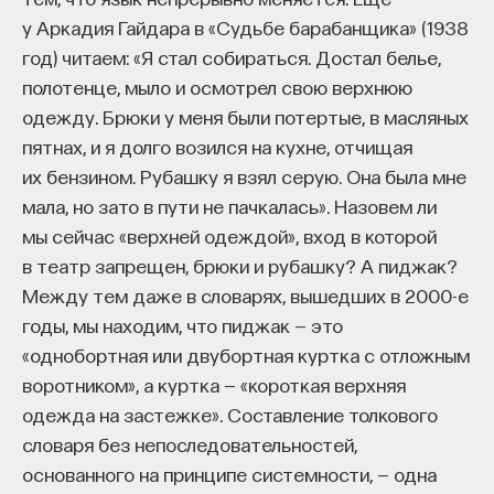
со структурного метода, миф стал интересовать
у Аркадия Гайдара в «Судьбе барабанщика» (1938
сам по себе, как самостоятельная структура.
год) читаем: «Я стал собираться. Достал белье,
Одно из главных имен здесь, конечно, Клод Леви-
полотенце, мыло и осмотрел свою верхнюю
Стросс, который внес огромный вклад в изучение
одежду. Брюки у меня были потертые, в масляных
мифологии самой по себе, мифа самого по себе,
пятнах, и я долго возился на кухне, отчищая
и все многочисленные исследователи, которые
их бензином. Рубашку я взял серую. Она была мне
более или менее шли по его следам.
мала, но зато в пути не пачкалась». Назовем ли
мы сейчас «верхней одеждой», вход в которой
Особый интерес представляют исследователи
в театр запрещен, брюки и рубашку? А пиджак?
мифологии, которые видели в мифе
Между тем даже в словарях, вышедших в 2000-е
представление, изложение, пересказ,
годы, мы находим, что пиджак — это
истолкование древних ритуалов.
«однобортная или двубортная куртка с отложным
Это тоже довольно древняя теория. Основания
воротником», а куртка — «короткая верхняя
для ритуальной теории мифологии дали уже
одежда на застежке». Составление толкового
греческие трагики и комедиографы, потому что
словаря без непоследовательностей,
они представляли в сильно искаженном,
основанного на принципе системности, — одна
видоизмененном спектакле толкование мифа