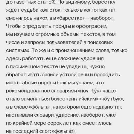
до газетных статей). По-видимому, борсетку
изображение трех юношей. А что такое гиацинт
ждет судьба колготок, только в колготках «а»
и кипарис? Это растения, в которые были
сменилось на «о», а в «барсетке» — наоборот.
превращены эти подростки, потому что они
Чтобы определить тренды в орфографии,
убежали от Аполлона. Они хотели скрыться
мы изучаем огромные объемы текстов, в том
от него, и он в наказание превратил их в эти
числе и запросы пользователей в поисковых
КУРС
растения.
Химия между нейронами:
системах. То же и с произношением слова, только
вещества, которые управляют
Это повествование представляет собой только
здесь работать еще сложнее: ударения
нами
один крошечный, маленький пиксель из огромного
в письменном тексте не увидишь, нужно
полотна, которое целиком лежит в растительной
обрабатывать записи устной речи и проводить
области. И первые теории греческого мифа
СОХРАНИТЬ КУРС
масштабные опросы (так мы узнаем, что
и вообще индоевропейской мифологии говорят
рекомендованное словарями «ноутбу́к» чаще
о том, что мифы развивались и возникли как
стало заменяться более «английским» «но́утбук»,
иносказания природы. Это этиологические мифы,
а в слове «фо́льга», на котором еще недавно так
или мифы о происхождении мира, — первые
настаивали словари, ударение, наоборот, уже
теории возникли там.
по крайней мере сорок лет как сместилось
на последний слог: «фольга́»).
Если мы совершим прыжок почти в наши времена,