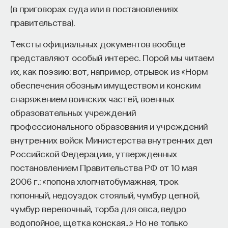
(в приговорах суда или в постановлениях
достоверных сведений у нас об этом нет.
правительства).
Есть представление о мифе, которое можно
Тексты официальных документов вообще
называть естественно-научным, и это тоже очень
представляют особый интерес. Порой мы читаем
серьезное представление. Когда мы говорим
их, как поэзию: вот, например, отрывок из «Норм
о теории так называемого Большого взрыва,
обеспечения обозным имуществом и конским
то чем не прообраз для этой теории греческое
снаряжением воинских частей, военных
представление о хаосе: вот эта пасть страшная
образовательных учреждений
раскрывается, возникает пространство и время.
профессионального образования и учреждений
Не есть ли это раннее представление о Большом
внутренних войск Министерства внутренних дел
взрыве? Само это представление о Большом
Российской Федерации», утвержденных
взрыве как о событии тоже несет
постановлением Правительства РФ от 10 мая
мифологические черты, потому что мы пытаемся
2006 г.: «попона хлопчатобумажная, трок
назвать обычным именем процесс, очень трудно
попонный, недоуздок стоялый, чумбур цепной,
представимый с помощью обычных слов,
чумбур веревочный, торба для овса, ведро
которыми мы пользуемся. Вот почему миф
водопойное, щетка конская…» Но не только
оказывается в этой точке предтечей