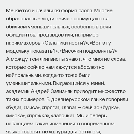
туда, где царствует наука о душе — психология, —
Меняется и начальная форма слова. Многие
Внеси свой вклад в дело
туда, где царит психоанализ, мы обнаружим
образованные люди сейчас возмущаются
просвещения!
новую картину. Оказывается, начиная
обилием уменьшительных, особенно в речи
с Вильгельма Вундта и заканчивая Юнгом,
официантов, продавцов или, например,
ПОДДЕРЖАТЬ ПОСТНАУКУ
величайшие психологи конца XIX — начала
парикмахеров: «Салатики нести?», «Вот эту
XX столетия открыли миф как представление
модельку показать?», «Височки подровнять?»
человеческого бессознательного
А между тем лингвисты знают, что многие слова,
и коллективного бессознательного, если говорить
которые сейчас нам кажутся абсолютно
об архетипах Юнга.
нейтральными, когда-то тоже были
уменьшительными. Выдающийся ученый,
Миф нужен этой науке как объяснительный
академик Андрей Зализняк приводит множество
механизм работы бессознательного,
таких примеров. В древнерусском языке говорили
а в сущности — работы нашего сознания.
«буда», «миса», «пряга», «лава» — сейчас «будка»,
Самое «простое» представление о мифологии —
«миска», «пряжка», «лавочка». Мы и теперь
это представление, которое восходит
наблюдаем такие изменения: в современном
к Эвгемеру, ученому III века, и эта теория
языке говорят не «шнуры для ботинок»,