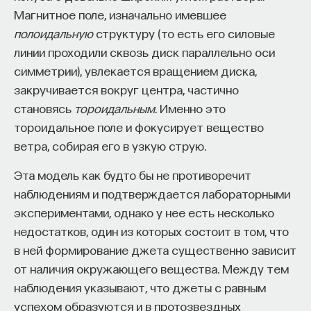
работы в индустрии, но стремится развивать
Магнитное поле, изначально имевшее
необходимые навыки.
полоидальную
структуру (то есть его силовые
линии проходили сквозь диск параллельно оси
Для уже готовых специалистов достаточно
симметрии), увлекается вращением диска,
оставить информацию о себе: образование, опыт
закручивается вокруг центра, частично
работы, навыки, интересы и владение
становясь
тороидальным
. Именно это
иностранными языками. Команда
Naukka Talents
тороидальное поле и фокусирует вещество
будет искать, где эти навыки могут быть
ветра, собирая его в узкую струю.
применены, и поможет найти международную
deep tech
или биотех компанию, где человек
Эта модель как будто бы не противоречит
сможет раскрыть свои таланты.​ Для тех, кто ещё
наблюдениям и подтверждается лабораторными
набирается опыта, сервис предлагает вебинары
экспериментами, однако у нее есть несколько
и индивидуальные консультации, чтобы понять,
недостатков, один из которых состоит в том, что
как развить необходимые навыки. Позднее будет
в ней формирование джета существенно зависит
запущена серия спецпроектов, рассказывающих
от наличия окружающего вещества. Между тем
о разных индустриях и их устройстве.​
наблюдения указывают, что джеты с равным
успехом образуются и в протозвездных