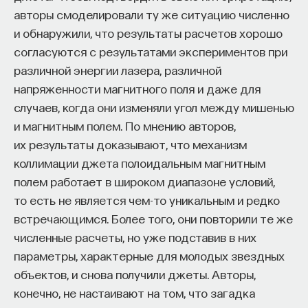
авторы смоделировали ту же ситуацию численно
и обнаружили, что результаты расчетов хорошо
согласуются с результатами экспериментов при
ПАРТНЁР ПРОЕКТА
различной энергии лазера, различной
напряженности магнитного поля и даже для
случаев, когда они изменяли угол между мишенью
и магнитным полем. По мнению авторов,
их результаты доказывают, что механизм
Что такое партнёрский материал?
коллимации джета полоидальным магнитным
полем работает в широком диапазоне условий,
то есть не является чем-то уникальным и редко
встречающимся. Более того, они повторили те же
численные расчеты, но уже подставив в них
параметры, характерные для молодых звездных
объектов, и снова получили джеты. Авторы,
Внеси свой вклад в дело
конечно, не настаивают на том, что загадка
просвещения!