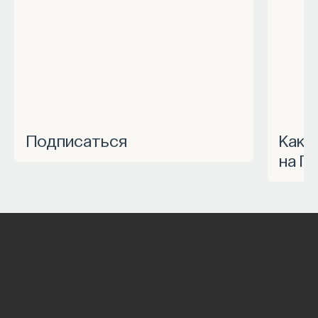
Подписаться
Как запустить спецпроект
на П