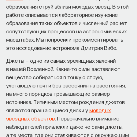
образования струй вблизи молодых звезд. В этой
изменил медийное пространство на русском
работе описывается лабораторное изучение
языке. В 2021 году в Лондоне он основал компанию
образования таких объектов и численный расчет
Naukka
, помогающую учёным
сопутствующих процессов на астрономических
и предпринимателям превращать их идеи
масштабах. Мы попросили прокомментировать
в технологии и успешные стартапы. Теперь
это исследование астронома Дмитрия Вибе.
команда ПостНауки запускает новый сервис —
Naukka Talents
, рекрутинговое агентство,
Джеты — одно из самых зрелищных явлений
созданное для поддержки специалистов,
в нашей Вселенной. Какие-то силы заставляют
желающих работать в глобальных инновационных
вещество собираться в тонкую струю,
индустриях.
улетающую почти без рассеяния на расстояния,
на много порядков превышающие размер
В ходе работы с научным сообществом Ивар
источника. Типичным местом рождения джетов
и его команда обнаружили, что инновационные
являются вращающиеся диски у
молодых
индустрии испытывают кадровый голод,
звездных объектов
. Первоначально внимание
особенно молодые deep tech и биотех компании.
наблюдателей привлекли даже не сами джеты,
Исследование аудитории ПостНауки
а те места, где они сталкиваются с окружающим
подтвердило масштаб: более
60%
слушателей