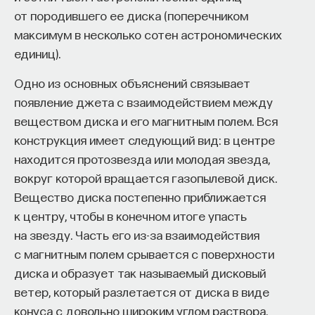
от породившего ее диска (поперечником
Naukka Talents
— это не просто рекрутинговый
максимум в несколько сотен астрономических
сервис, а комплексная платформа поддержки
единиц).
специалистов на пути к карьере в глобальных
инновационных индустриях. Сервис помогает
Одно из основных объяснений связывает
преодолеть существующие барьеры через
появление джета с взаимодействием между
обучение, карьерное сопровождение и прямые
веществом диска и его магнитным полем. Вся
связи с компаниями, заинтересованными
конструкция имеет следующий вид: в центре
в
кадрах.​
высококвалифицированных
находится протозвезда или молодая звезда,
вокруг которой вращается газопылевой диск.
Сервис создан для всех, кто хочет найти свой
Вещество диска постепенно приближается
путь в инновационных индустриях:
к центру, чтобы в конечном итоге упасть
Учёных, инженеров и исследователей
на звезду. Часть его из-за взаимодействия
с опытом работы в научной сфере;
с магнитным полем срывается с поверхности
Специалистов с STEM-образованием,
диска и образует так называемый дисковый
желающих сменить сферу деятельности;
ветер, который разлетается от диска в виде
Тех, кто пока не имеет достаточного опыта
конуса с довольно широким углом раствора.