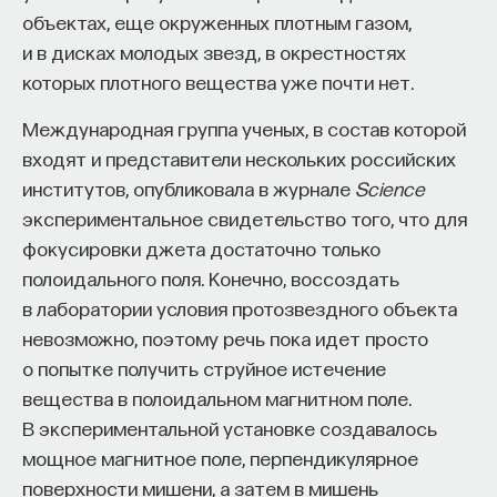
Если у вас есть STEM-образование или опыт
объектах, еще окруженных плотным газом,
в исследовательской сфере — это ваш шанс
и в дисках молодых звезд, в окрестностях
выйти на глобальный уровень. Помогите вместе
которых плотного вещества уже почти нет.
приблизить Четвёртую индустриальную
революцию и найти своё место в инновационном
Международная группа ученых, в состав которой
будущем! ​
входят и представители нескольких российских
институтов, опубликовала в журнале
Science
Заполните анкету и загрузите своё резюме,
экспериментальное свидетельство того, что для
чтобы стать участником программы
:
фокусировки джета достаточно только
https://postnauka.org/link/tal1125_blog1
полоидального поля. Конечно, воссоздать
в лаборатории условия протозвездного объекта
11/24/2025
невозможно, поэтому речь пока идет просто
о попытке получить струйное истечение
НАПИСАТЬ НАМ
вещества в полоидальном магнитном поле.
В экспериментальной установке создавалось
мощное магнитное поле, перпендикулярное
поверхности мишени, а затем в мишень
НАД МАТЕРИАЛОМ РАБОТАЛИ