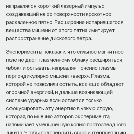
направлялся короткий лазерный импульс,
ПостНаука
создававший на ее поверхности крохотное
команда ПостНауки
раскаленное пятно. Расширение испарившегося
вещества мишени от этого пятна имитирует
распространение дискового ветра.
Сения Долгачева
редактор ПостНауки
Эксперименты показали, что сильное магнитное
поле не дает плазменному облаку расширяться
«вбок» и остывать, направляя течение плазмы
ТЕХНОЛОГИИ
перпендикулярно мишени, «вверх». Плазма,
644 публикации
которой не позволили остыть, все еще обладает
огромной энергией, и дальше возникающей
ТЕХНОЛОГИИ
МАТЕМАТИКА
ОБРАЗОВАНИЕ
системе ударных волн остается только
сфокусировать эту энергию в узкую струю,
НАУКА
БИОТЕХНОЛОГИИ
которая, по мнению авторов эксперимента,
ПРОГРАММНАЯ ИНЖЕНЕРИЯ
ТОЧНЫЕ НАУКИ
напоминает уменьшенную копию протозвездного
джета. Чтобы подтвердить свою интерпретацию,
СТРОИТЕЛИ БУДУЩЕГО