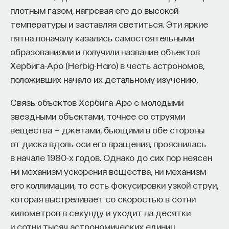
плотным газом, нагревая его до высокой
проекта имеют STEM-образование, при этом
32%
температуры и заставляя светиться. Эти яркие
заинтересованы в работе в инновационных
пятна поначалу казались самостоятельными
компаниях, но не знают, с чего начать.
образованиями и получили название объектов
Специалисты сталкиваются с тремя ключевыми
Хербига-Аро (Herbig-Haro) в честь астрономов,
барьерами:
положивших начало их детальному изучению.
Недостаток информации о глобальных
Связь объектов Хербига-Аро с молодыми
индустриях и карьерных возможностях
звездными объектами, точнее со струями
мешает поиску подходящих ваканси; ​
вещества — джетами, бьющими в обе стороны
Непрозрачные механизмы в инновационных
от диска вдоль оси его вращения, прояснилась
компаниях усложняют процесс
в начале 1980-х годов. Однако до сих пор неясен
трудоустройства​;
ни механизм ускорения вещества, ни механизм
Стереотипы не позволяют эффективно
его коллимации, то есть фокусировки узкой струи,
конкурировать на международном рынке​.
которая выстреливает со скоростью в сотни
километров в секунду и уходит на десятки
Что такое Naukka Talents
и сотни тысяч астрономических единиц