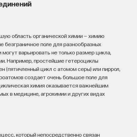
оединений
шую область органической химии — химию
не безграничное поле для разнообразных
 могут варьировать не только размер цикла,
ми. Например, простейшие гетероциклы
н (пятичленный цикл с атомом серы) или пиррол,
роатомов создает очень большое поле для
циклическая химия оказывается важнейшим
мых в медицине, агрохимии и других видах
оцесс, который непосредственно связан