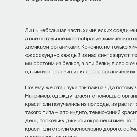
Лишь небольшая часть химических соединен
а все остальное многообразие химического 
химиками-органиками. Конечно, не только хи
ежесекундно каждый из нас синтезирует те
мы состоим из белков, а эти белки, в свою 
одним из простейших классов органических 
Почему же эта наука так важна? Да потому ч
Например, одежду красят с помощью органи
красители получались из природы, из расти
такого типа — это индиго, темно-синий крас
день, поскольку джинсы окрашены именно 
красители стоили баснословно дорого, сейч
и доступны каждому.