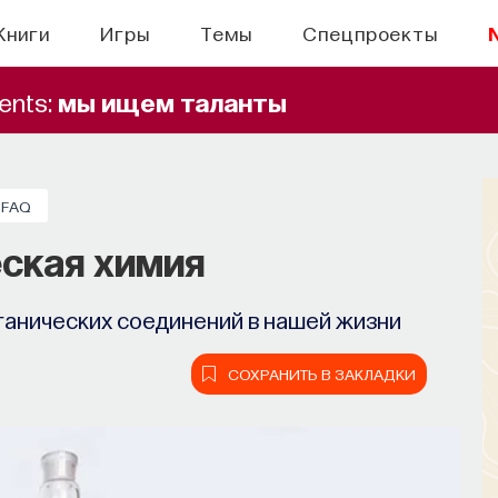
Книги
Игры
Темы
Спецпроекты
ents:
мы ищем таланты
FAQ
ская химия
рганических соединений в нашей жизни
СОХРАНИТЬ В ЗАКЛАДКИ