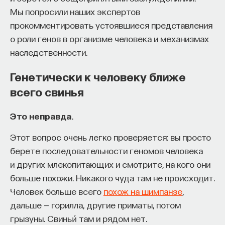
Мы попросили наших экспертов
восполнялись и мы просыпались отдохнувшими.
прокомментировать устоявшиеся представления
Ответы на эти и другие вопросы можно найти,
о роли генов в организме человека и механизмах
записавшись
на курс «Наука сна: как управлять
наследственности.
своим сном»
.
Генетически к человеку ближе
Пройдя этот курс, вы научитесь:
всего свинья
— Лучше понимать, что происходит с нами
Это неправда.
во сне
Этот вопрос очень легко проверяется: вы просто
— Заботиться о качестве своего сна
берете последовательности геномов человека
— Определять, какими способами можно
и других млекопитающих и смотрите, на кого они
улучшить свой сон
больше похожи. Никакого чуда там не происходит.
Человек больше всего
похож на шимпанзе
,
— Использовать когнитивно-поведенческую
дальше — горилла, другие приматы, потом
терапию и другие подходы при нарушениях
грызуны. Свиньи́ там и рядом нет.
сна