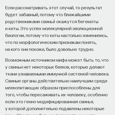
Если рассматривать этот случай, то результат
Автор курса:
Михаил Полуэктов
— врач-
будет забавный, потому что ближайшими
сомнолог, доцент кафедры нервных
родственниками свиньи́ окажутся бегемоты
болезней и нейрохирургии Первого МГМУ
и киты. Это успех молекулярной эволюционной
им. И. М. Сеченова, заведующий отделением
биологии, потому что киты настолько изменились,
медицины сна университетской клинической
что по морфологическим признакам понять,
больницы № 3.
на кого они похожи, было довольно трудно.
3/10/2025
Возможным источником мифа может быть то, что
у свиньи нет некоторых белков, которые делают
НАПИСАТЬ НАМ
ткани узнаваемыми иммунной системой человека.
Свиные органы действительно наилучшим среди
млекопитающих образом приспособлены для
того, чтобы пересаживать их человеку, особенно
НАД МАТЕРИАЛОМ РАБОТАЛИ
если это генно-модифицированная свинья,
у которой дополнительно подавлены некоторые
Михаил Полуэктов