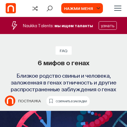
НАЖМИ МЕНЯ
Naukka Talents:
мы ищем таланты
узнать
СОБЫТИЯ
Наука сна: как управлять своим
FAQ
сном
6 мифов о генах
Почти треть жизни мы тратим на сон, но как
Близкое родство свиньи и человека,
он работает и можно ли его приручить?
заложенная в генах этничность и другие
распространенные заблуждения о генах
МИХАИЛ ПОЛУЭКТОВ
СОХРАНИТЬ В ЗАКЛАДКИ
ПОСТНАУКА
СОХРАНИТЬ В ЗАКЛАДКИ