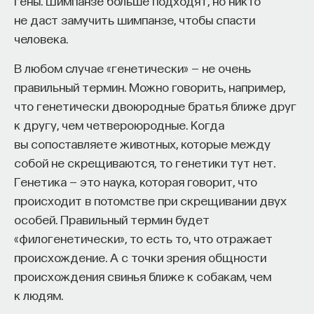
гены. Шимпанзе больше подходят, но никто
кандидат медицинских наук, доцент Первого
МГМУ им. И. М. Сеченова
не даст замучить шимпанзе, чтобы спасти
человека.
МЕДИЦИНА
В любом случае «генетически» — не очень
651 публикация
правильный термин. Можно говорить, например,
что генетически двоюродные братья ближе друг
МЕДИЦИНА
СОН
СОМНОЛОГИЯ
к другу, чем четвероюродные. Когда
вы сопоставляете животных, которые между
БЕССОННИЦА
ЕСТЕСТВЕННЫЕ НАУКИ
собой не скрещиваются, то генетики тут нет.
ЖУРНАЛ
НАУКА СНА
Генетика — это наука, которая говорит, что
происходит в потомстве при скрещивании двух
особей. Правильный термин будет
«филогенетически», то есть то, что отражает
происхождение. А с точки зрения общности
происхождения свинья ближе к собакам, чем
к людям.