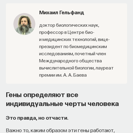
Михаил Гельфанд
доктор биологических наук,
КУРС
Наука сна: как управлять
профессор в Центре био-
и медицинских технологий, вице-
своим сном
президент по биомедицинским
исследованиям, почетный член
СОХРАНИТЬ КУРС
Международного общества
вычислительной биологии, лауреат
премии им. А. А. Баева
Гены определяют все
индивидуальные черты человека
Это правда, но отчасти.
Внеси свой вклад в дело
просвещения!
Важно то, каким образом эти гены работают,