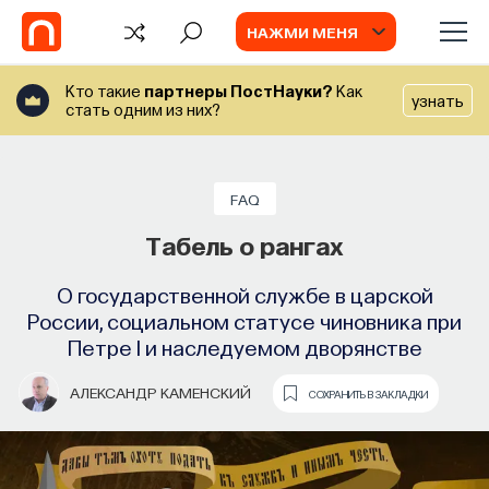
НАЖМИ МЕНЯ
Кто такие
партнеры ПостНауки?
Как
узнать
стать одним из них?
СОБЫТИЯ
Химия между нейронами:
FAQ
вещества, которые управляют нами
Табель о рангах
Как наши память, потребности, эмоции,
О государственной службе в царской
внимание, воля связаны с передачей
России, социальном статусе чиновника при
сигналов от нейромедиаторов?
Петре I и наследуемом дворянстве
ВЯЧЕСЛАВ ДУБЫНИН
СОХРАНИТЬ В ЗАКЛАДКИ
АЛЕКСАНДР КАМЕНСКИЙ
СОХРАНИТЬ В ЗАКЛАДКИ