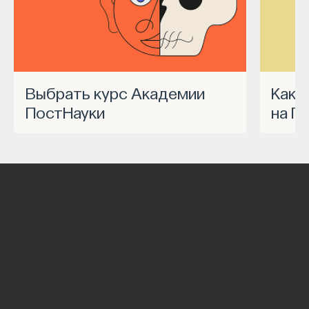
Выбрать курс Академии
Как запустить спецпроект
ПостНауки
на П