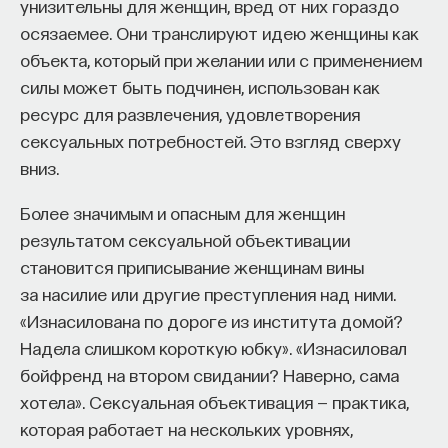
унизительны для женщин, вред от них гораздо
осязаемее. Они транслируют идею женщины как
объекта, который при желании или с применением
силы может быть подчинен, использован как
ресурс для развлечения, удовлетворения
сексуальных потребностей. Это взгляд сверху
КУРС
Химия между нейронами:
вниз.
вещества, которые управляют
нами
Более значимым и опасным для женщин
результатом сексуальной объективации
становится приписывание женщинам вины
СОХРАНИТЬ КУРС
за насилие или другие преступления над ними.
«Изнасилована по дороге из института домой?
Надела слишком короткую юбку». «Изнасиловал
бойфренд на втором свидании? Наверно, сама
хотела». Сексуальная объективация — практика,
которая работает на нескольких уровнях,