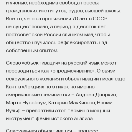
и ученые, необходима свобода прессы,
— Осознавать связь своего поведения
гражданских институтов, судов, высшей школы.
и эмоций с активностью нейромедиаторов
Все то, чего на протяжении 70 лет в СССР
мозга
не существовало, а период в десяток лет
Автор курса:
Вячеслав Дубынин
— доктор
постсоветской России слишком мал, чтобы
биологических наук, профессор кафедры
общество научилось рефлексировать над
физиологии человека и животных биологического
собственным опытом.
факультета МГУ им. М.В. Ломоносова
Слово «объективация» на русский язык может
переводиться как «опредмечивание». О связи
3/10/2025
сексуального желания и объективации писал еще
Кант в «Лекциях по этике», но именно
НАПИСАТЬ НАМ
американские феминистки — Андреа Дворкин,
Марта Нуссбаум, Катарин МакКиннон, Наоми
Вульф — превратили этот термин в мощный
инструмент феминистского анализа.
НАД МАТЕРИАЛОМ РАБОТАЛИ
Сексуальная объективация — процесс