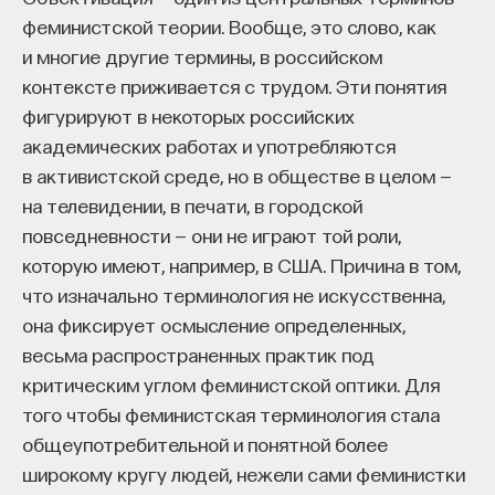
феминистской теории. Вообще, это слово, как
процессами? Как появляются зависимость,
и многие другие термины, в российском
утомление, состояние эйфории или азарта?
контексте приживается с трудом. Эти понятия
Каково воздействие на работу мозга гормонов,
фигурируют в некоторых российских
иммунной системы?
академических работах и употребляются
Ответы на эти и другие вопросы можно найти,
в активистской среде, но в обществе в целом —
записавшись
на курс «Химия между нейронами:
на телевидении, в печати, в городской
вещества, которые управляют нами»
повседневности — они не играют той роли,
которую имеют, например, в США. Причина в том,
Пройдя этот курс, вы научитесь:
что изначально терминология не искусственна,
— Ориентироваться в общих принципах
она фиксирует осмысление определенных,
работы нашего организма
весьма распространенных практик под
критическим углом феминистской оптики. Для
— Разбираться в биохимических процессах
того чтобы феминистская терминология стала
мозга
общеупотребительной и понятной более
— Понимать причины нейро- и психопатологий
широкому кругу людей, нежели сами феминистки