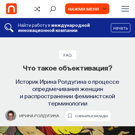
НАЖМИ МЕНЯ
Найти работу в
международной
начать
инновационной компании
СОБЫТИЯ
Химия между нейронами:
FAQ
вещества, которые управляют нами
Что такое объективация?
Как наши память, потребности, эмоции,
Историк Ирина Ролдугина о процессе
внимание, воля связаны с передачей
опредмечивания женщин
сигналов от нейромедиаторов?
и распространении феминистской
терминологии
ВЯЧЕСЛАВ ДУБЫНИН
СОХРАНИТЬ В ЗАКЛАДКИ
ИРИНА РОЛДУГИНА
СОХРАНИТЬ В ЗАКЛАДКИ