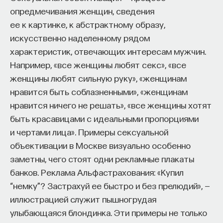
Вячеслав Дубынин
опредмечивания женщин, сведения
доктор биологических наук, профессор
кафедры физиологии человека и животных
ее к картинке, к абстрактному образу,
биологического факультета МГУ
искусственно наделенному рядом
им. М. В. Ломоносова, специалист в области
физиологии мозга
характеристик, отвечающих интересам мужчин.
Например, «все женщины любят секс», «все
БИОЛОГИЯ
женщины любят сильную руку», «женщинам
1298 публикаций
нравится быть соблазненными», «женщинам
нравится ничего не решать», «все женщины хотят
БИОЛОГИЯ
МОЗГ
НЕЙРОФИЗИОЛОГИЯ
быть красавицами с идеальными пропорциями
и чертами лица». Примеры сексуальной
ЕСТЕСТВЕННЫЕ НАУКИ
ЖУРНАЛ
объективации в Москве визуально особенно
ХИМИЯ МЕЖДУ НЕЙРОНАМИ
заметны, чего стоят одни рекламные плакаты
банков. Реклама Альфастрахования: «Купил
“немку”? Застрахуй ее быстро и без прелюдий», —
иллюстрацией служит пышногрудая
улыбающаяся блондинка. Эти примеры не только