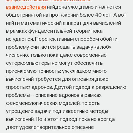
Внеси свой вклад в дело
взаимодействия
найдена уже давно и является
просвещения!
общепринятой на протяжении более 40 лет. А вот
найти математический аппарат для вычислений
ПОДДЕРЖАТЬ ПОСТНАУКУ
в рамках фундаментальной теории пока
не удается. Перспективным способом обойти
проблему считается решать задачу «в лоб»
численно, только пока даже современные
суперкомпьютеры не могут обеспечить
приемлемую точность: уж слишком много
вычислений требуется для описания даже
«простых» адронов. Другой подход к разрешению
проблемы — описание адронов в рамках
феноменологических моделей, то есть
упрощение задачи под известные методы
вычислений. Но и этот подход пока не всегда
дает удовлетворительное описание