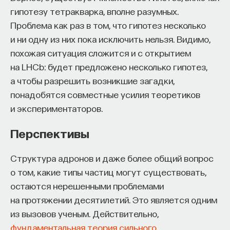
АСТРОНОМИЯ
гипотезу тетракварка, вполне разумных.
372 публикации
Проблема как раз в том, что гипотез несколько
ПОДДЕРЖАТЬ ПОСТНАУКУ
и ни одну из них пока исключить нельзя. Видимо,
АСТРОНОМИЯ
АСТРОФИЗИКА
ВСЕЛЕННАЯ
похожая ситуация сложится и с открытием
на LHCb: будет предложено несколько гипотез,
ЗВЕЗДЫ
СОЛНЦЕ
НЕЙТРОННЫЕ ЗВЕЗДЫ
а чтобы разрешить возникшие загадки,
БИБЛИОТЕКА ПОСТНАУКИ
ТОЧНЫЕ НАУКИ
понадобятся совместные усилия теоретиков
и экспериментаторов.
ЖУРНАЛ
Перспективы
Структура адронов и даже более общий вопрос
о том, какие типы частиц могут существовать,
остаются нерешенными проблемами
на протяжении десятилетий. Это является одним
из вызовов ученым. Действительно,
фундаментальная теория сильного