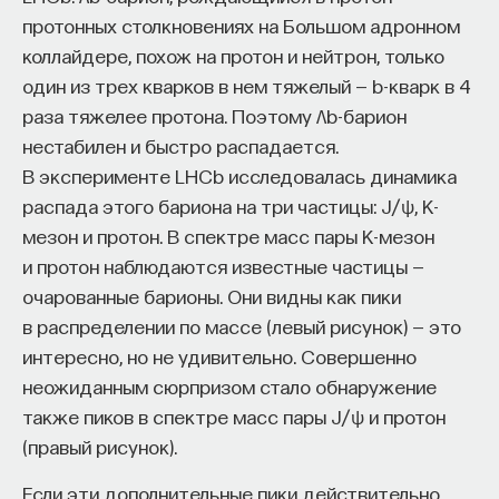
сантиметр текста также будет весьма высоким.
работы в индустрии, но стремится развивать
протонных столкновениях на Большом адронном
При рассказе о подобных вещах всегда
необходимые навыки.
коллайдере, похож на протон и нейтрон, только
приходится искать баланс между
один из трех кварков в нем тяжелый — b-кварк в 4
Для уже готовых специалистов достаточно
адекватностью и простотой изложения. Если
раза тяжелее протона. Поэтому Λb-барион
оставить информацию о себе: образование, опыт
рассказ чрезмерно упростить, получится
нестабилен и быстро распадается.
работы, навыки, интересы и владение
неправда; если постараться сделать его как
В эксперименте LHCb исследовалась динамика
иностранными языками. Команда
Naukka Talents
можно более адекватным, он, скорее всего, будет
распада этого бариона на три частицы: J/ψ, K-
будет искать, где эти навыки могут быть
непонятен и неинтересен даже мотивированному
мезон и протон. В спектре масс пары K-мезон
применены, и поможет найти международную
читателю. Сергей Попов наилучшим образом
и протон наблюдаются известные частицы —
deep tech
или биотех компанию, где человек
подготовлен к нахождению нужных пропорций
очарованные барионы. Они видны как пики
сможет раскрыть свои таланты.​ Для тех, кто ещё
между понятным и правильным: с одной стороны,
в распределении по массе (левый рисунок) — это
набирается опыта, сервис предлагает вебинары
он сам как ученый профессионально занимается
интересно, но не удивительно. Совершенно
и индивидуальные консультации, чтобы понять,
нейтронными звездами, а с другой — обладает
неожиданным сюрпризом стало обнаружение
как развить необходимые навыки. Позднее будет
колоссальным опытом популяризации.
также пиков в спектре масс пары J/ψ и протон
запущена серия спецпроектов, рассказывающих
(правый рисунок).
Неудивительно поэтому, что книга
о разных индустриях и их устройстве.​
«Суперобъекты» производит гармоничное
Если эти дополнительные пики действительно