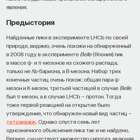
явления.
В общем, читайте, наслаждайтесь и обязательно
слушайте на ПостНауке и в других местах лекции
Предыстория
Сергея Попова, автора книги «Суперобъекты».
ПАРТНЁР ПРОЕКТА
Найденные пики в эксперименте LHCb по своей
11/17/2015
природе, видимо, очень похожи на обнаруженный
в 2008 году в эксперименте
Belle
(Япония) пик
НАПИСАТЬ НАМ
в массе ψ- и π-мезонов из схожего распада,
Что такое партнёрский материал?
только не Λb-бариона, а В-мезона. Набор трех
конечных частиц очень похож: общая пара ψ-
мезон и К-мезон, третьей частицей в случае
Belle
НАД МАТЕРИАЛОМ РАБОТАЛИ
был π-мезон, а в случае LHCb — протон. Тогда
тоже первой реакцией на открытие было
Дмитрий Вибе
утверждение, что обнаружен новый вид частиц —
доктор физико-математических наук,
тетракварк
. Однако спустя семь лет
заведующий отделом физики и эволюции
звезд Института астрономии РАН
однозначного объяснения пика так и не найдено.
Внеси свой вклад в дело
Вернее, существует множество гипотез, включая
просвещения!