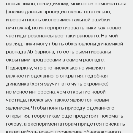
новых пиков, по-видимому, можно не сомневаться
почти все, что известно о них к настоящему
(анализ данных проведен очень тщательно,
ПостНаука
времени: о том, как их обнаруживают и изучают,
и вероятность экспериментальной ошибки
команда ПостНауки
о том, как они (предположительно) устроены,
ничтожна), но интерпретировать пики как новые
о том, как они эволюционируют, о том, какие
частицы-резонансы все-таки рановато. На мой
невероятные физические горизонты
Сения Долгачева
взгляд, пики могут быть обусловлены динамикой
открываются перед нами благодаря этим
редактор ПостНауки
распада Λb-бариона, то есть сымитированы
объектам. Добавлю, что книга получилась
скрытыми процессами в самом распаде.
необезличенной: читая ее, я все время мысленно
Подчеркну, что это нисколько не умаляет
слышал, как написанный текст произносит именно
ТЕХНОЛОГИИ
важности сделанного открытия: подобная
Сергей и никто другой.
644 публикации
динамика (хотя звучит это чуть скромнее)
Так, теперь надо о недостатке. Он есть:
не менее интересна, чем открытие новой
ТЕХНОЛОГИИ
МАТЕМАТИКА
ОБРАЗОВАНИЕ
на странице 44 описан опасный опыт с пинцетом
частицы, поскольку также является новым
и розеткой. Но недостаточно ярко подчеркнуто,
явлением. Чтобы понять природу сделанного
НАУКА
БИОТЕХНОЛОГИИ
что производить такие опыты в домашних
открытия, теоретикам еще предстоит поломать
ПРОГРАММНАЯ ИНЖЕНЕРИЯ
ТОЧНЫЕ НАУКИ
условиях не следует! В этом отношении вы вполне
голову, а экспериментаторам придется поискать
можете довериться и моему скромному опыту.
какие-нибудь новые проявления обнаруженного
СТРОИТЕЛИ БУДУЩЕГО