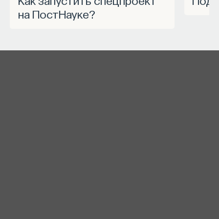
на ПостНауке?