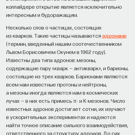
в космосе. К нейтронным звездам это относится
проекта имеют STEM-образование, при этом
32%
коллайдере открытие является исключительно
в особенной степени, и вот почему: в нейтронной
заинтересованы в работе в инновационных
интересным и будоражащим.
звезде крайние проявления физики сочетаются
компаниях, но не знают, с чего начать.
Несколько слов о частицах, состоящих
с вполне привычным и даже обыденным
Специалисты сталкиваются с тремя ключевыми
из кварков. Такие частицы называются
адронами
пространственным масштабом. На Земле немало
барьерами:
(термин, введенный нашим соотечественником
объектов сопоставимого размера, которые
Львом Борисовичем Окунем в 1962 году).
можно увидеть сразу. И если я, например, вижу
Недостаток информации о глобальных
Известны два типа адронов: мезоны,
пятикилометровый Эльбрус, мне не составит
индустриях и карьерных возможностях
содержащие пару «кварк — антикварк», и барионы,
особого труда вообразить рядом с ним шарик
мешает поиску подходящих ваканси; ​
состоящие из трех кварков. Барионами являются
в два раза большего диаметра. Да, в конце
Непрозрачные механизмы в инновационных
всем нам известные протоны и нейтроны,
концов, 10 километров человек среднего
компаниях усложняют процесс
а мезоны иногда являются нам в космических
здоровья играючи пройдет пешком.
трудоустройства​;
лучах — в них есть примесь π- и К-мезонов. Число
Стереотипы не позволяют эффективно
И вот теперь мне предлагается дополнить эту
известных адронов достигает сотни, их изучают
конкурировать на международном рынке​.
обыденную картину соображением, что масса
в ускорительных экспериментах и надеются
этого шарика в полтора раза превышает массу
найти точное описание сильного взаимодействия,
Что такое Naukka Talents
Солнца. Что?! И он вращается со скоростью
ответственного за структуру адронов. До сих