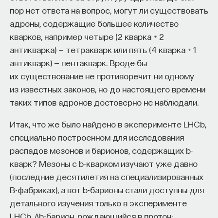
несколько сотен оборотов в секунду. Что?! И его
пор нет ответа на вопрос, могут ли существовать
Naukka Talents
— это не просто рекрутинговый
магнитное поле на 16 порядков сильнее
адроны, содержащие большее количество
сервис, а комплексная платформа поддержки
магнитного поля Земли. Что?!!! А внутри у него
кварков, например четыре (2 кварка + 2
специалистов на пути к карьере в глобальных
нуклоны развалились на отдельные кварки. Ой,
антикварка) — тетракварк или пять (4 кварка + 1
инновационных индустриях. Сервис помогает
нет, хватит. Да нет, не хватит. Пожалуй,
антикварк) — пентакварк. Вроде бы
преодолеть существующие барьеры через
ни в одном другом объекте не найти столь же
их существование не противоречит ни одному
обучение, карьерное сопровождение и прямые
высокой концентрации самой разнообразной
из известных законов, но до настоящего времени
связи с компаниями, заинтересованными
сложной физики (в смысле количества физики
таких типов адронов достоверно не наблюдали.
в
кадрах.​
высококвалифицированных
на единицу объема). Ядерная и субъядерная
Итак, что же было найдено в эксперименте LHCb,
физика? Пожалуйста. Электродинамика
Сервис создан для всех, кто хочет найти свой
специально построенном для исследования
и магнитные поля? Пожалуйста. Общая теория
путь в инновационных индустриях:
распадов мезонов и барионов, содержащих b-
относительности и гравитационные волны?
Учёных, инженеров и исследователей
кварк? Мезоны с b-кварком изучают уже давно
Пожалуйста. Генерация излучения от гамма-лучей
с опытом работы в научной сфере;
(последние десятилетия на специализированных
до радиоволн в одном флаконе? Пожалуйста.
Специалистов с STEM-образованием,
В-фабриках), а вот b-барионы стали доступны для
желающих сменить сферу деятельности;
Понятно, что в книге о нейтронных звездах
детального изучения только в эксперименте
количество сложной физики на квадратный
Тех, кто пока не имеет достаточного опыта
LHCb. Λb-барион, рождающийся в протон-