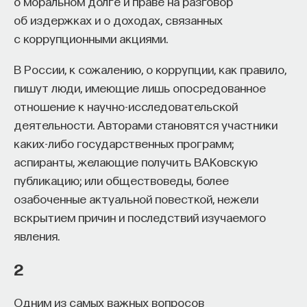
о моральном долге и праве на разговор
об издержках и о доходах, связанных
Автор курса:
Михаил Полуэктов
— врач-
с коррупционными акциями.
сомнолог, доцент кафедры нервных
болезней и нейрохирургии Первого МГМУ
В России, к сожалению, о коррупции, как правило,
им. И. М. Сеченова, заведующий отделением
пишут люди, имеющие лишь опосредованное
медицины сна университетской клинической
отношение к научно-исследовательской
больницы № 3.
деятельности. Авторами становятся участники
каких-либо государственных программ;
3/10/2025
аспиранты, желающие получить ВАКовскую
публикацию; или обществоведы, более
НАПИСАТЬ НАМ
озабоченные актуальной повесткой, нежели
вскрытием причин и последствий изучаемого
явления.
НАД МАТЕРИАЛОМ РАБОТАЛИ
2
Михаил Полуэктов
Одним из самых важных вопросов