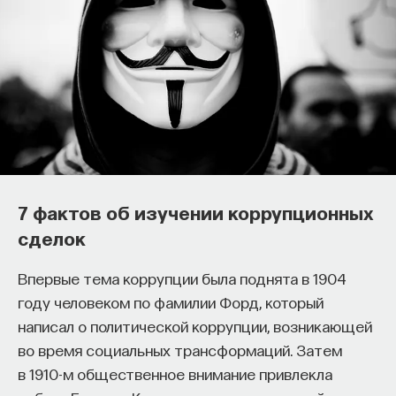
Почти треть жизни мы тратим на сон,
но как он работает и можно ли его
7 фактов об изучении коррупционных
приручить?
сделок
Как устроен самый важный и таинственный
Впервые тема коррупции была поднята в 1904
процесс в организме? Какую роль играет
году человеком по фамилии Форд, который
состояние сна для жизни человека? Что
написал о политической коррупции, возникающей
происходит с нами, пока мы спим: какие циклы
во время социальных трансформаций. Затем
мы проходим, какие механизмы задействованы?
в 1910-м общественное внимание привлекла
Что нужно сделать, чтобы за ночь наши ресурсы