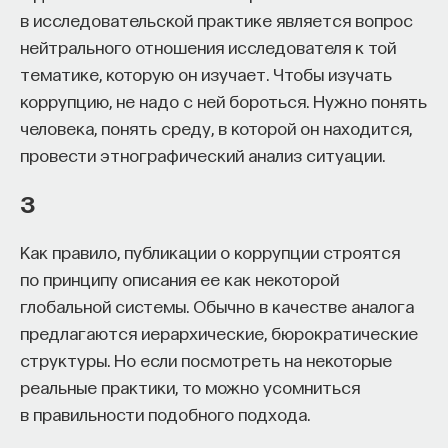
кандидат медицинских наук, доцент Первого
в исследовательской практике является вопрос
МГМУ им. И. М. Сеченова
нейтрального отношения исследователя к той
тематике, которую он изучает. Чтобы изучать
МЕДИЦИНА
коррупцию, не надо с ней бороться. Нужно понять
651 публикация
человека, понять среду, в которой он находится,
провести этнографический анализ ситуации.
МЕДИЦИНА
СОН
СОМНОЛОГИЯ
3
БЕССОННИЦА
ЕСТЕСТВЕННЫЕ НАУКИ
ЖУРНАЛ
НАУКА СНА
Как правило, публикации о коррупции строятся
по принципу описания ее как некоторой
глобальной системы. Обычно в качестве аналога
предлагаются иерархические, бюрократические
структуры. Но если посмотреть на некоторые
реальные практики, то можно усомниться
в правильности подобного подхода.