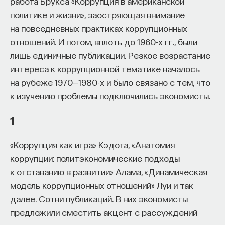
работа Брукса «Коррупция в американской
восполнялись и мы просыпались отдохнувшими.
политике и жизни», заостряющая внимание
на повседневных практиках коррупционных
Ответы на эти и другие вопросы можно найти,
отношений. И потом, вплоть до 1960-х гг., были
записавшись
на курс «Наука сна: как управлять
лишь единичные публикации. Резкое возрастание
своим сном»
.
интереса к коррупционной тематике началось
на рубеже 1970—1980-х и было связано с тем, что
Пройдя этот курс, вы научитесь:
к изучению проблемы подключились экономисты.
— Лучше понимать, что происходит с нами
во сне
1
— Заботиться о качестве своего сна
«Коррупция как игра» Кэдота, «Анатомия
коррупции: политэкономические подходы
— Определять, какими способами можно
к отставанию в развитии» Алама, «Динамическая
улучшить свой сон
модель коррупционных отношений» Луи и так
— Использовать когнитивно-поведенческую
далее. Сотни публикаций. В них экономисты
терапию и другие подходы при нарушениях
предложили сместить акцент с рассуждений
сна