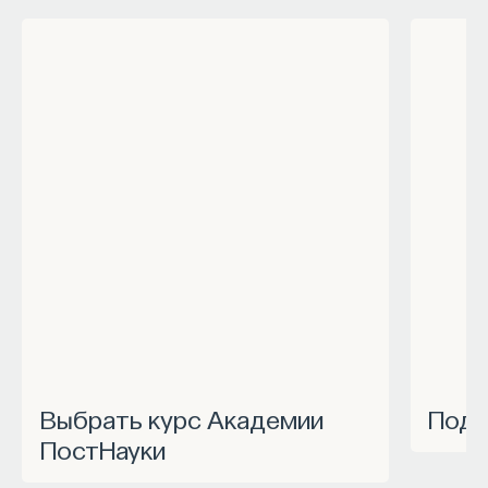
Выбрать курс Академии
Под
ПостНауки