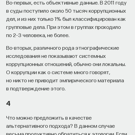
Во-первых, есть объективные данные. В 2011 году
в суды поступило около 50 тысяч коррупционных
дел, и из них только 1% был классифицирован как
групповые дела. При этом в группах проходило
КУРС
Наука сна: как управлять
по 2–3 человека, не более.
своим сном
Во-вторых, различного рода этнографические
исследования не показывают системных
СОХРАНИТЬ КУРС
коррупционных отношений, обычно они локальны.
О коррупции как о системе много говорят,
но никто не приводит эмпирического материала
в подтверждение этого.
4
Что можно предложить в качестве
Внеси свой вклад в дело
альтернативного подхода? В данном случае
просвещения!
весьма продуктивно обратиться к этологии. Если