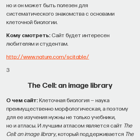
лабораторией обработки сенсорной
но и он может быть полезен для
работы в индустрии, но стремится развивать
информации ИППИ РАН
систематического знакомства с основами
необходимые навыки.
клеточной биологии.
БИОЛОГИЯ
Для уже готовых специалистов достаточно
1298 публикаций
Кому смотреть:
Сайт будет интересен
оставить информацию о себе: образование, опыт
любителям и студентам.
работы, навыки, интересы и владение
БИОЛОГИЯ
КОММУНИКАЦИЯ
НАСЕКОМЫЕ
иностранными языками. Команда
Naukka Talents
http://www.nature.com/scitable/
будет искать, где эти навыки могут быть
ПОЛОВОЙ ОТБОР
ЕСТЕСТВЕННЫЕ НАУКИ
применены, и поможет найти международную
3
deep tech
или биотех компанию, где человек
The Cell: an image library
сможет раскрыть свои таланты.​ Для тех, кто ещё
набирается опыта, сервис предлагает вебинары
О чем сайт:
Клеточная биология — наука
и индивидуальные консультации, чтобы понять,
преимущественно морфологическая, а поэтому
как развить необходимые навыки. Позднее будет
для ее изучения нужны не только учебники,
запущена серия спецпроектов, рассказывающих
но и атласы. И лучшим атласом является сайт
The
о разных индустриях и их устройстве.​
Cell: an image library
, который поддерживается
The