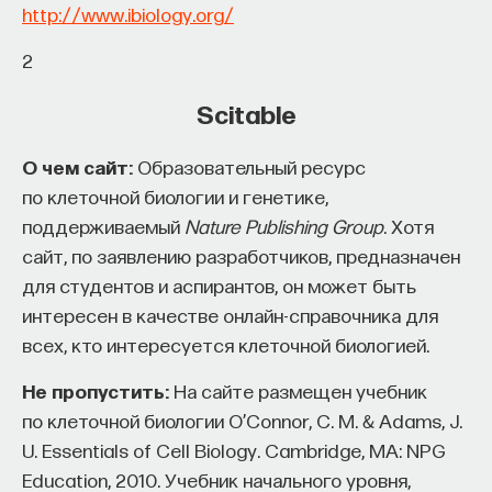
по наличию жилища, норки, по результату
http://www.ibiology.org/
Naukka Talents
— это не просто рекрутинговый
драк. Нередко бывает, что другие самцы
сервис, а комплексная платформа поддержки
2
приходят на сигнал поющего, и довольно
специалистов на пути к карьере в глобальных
часто побеждает владелец территории,
Scitable
инновационных индустриях. Сервис помогает
хотя тоже бывают исключения.
преодолеть существующие барьеры через
О чем сайт:
Образовательный ресурс
обучение, карьерное сопровождение и прямые
по клеточной биологии и генетике,
связи с компаниями, заинтересованными
поддерживаемый
Nature Publishing Group
. Хотя
4/24/2014
в
кадрах.​
высококвалифицированных
сайт, по заявлению разработчиков, предназначен
Сервис создан для всех, кто хочет найти свой
для студентов и аспирантов, он может быть
НАПИСАТЬ НАМ
путь в инновационных индустриях:
интересен в качестве онлайн-справочника для
всех, кто интересуется клеточной биологией.
Учёных, инженеров и исследователей
с опытом работы в научной сфере;
Не пропустить:
На сайте размещен учебник
НАД МАТЕРИАЛОМ РАБОТАЛИ
Специалистов с STEM-образованием,
по клеточной биологии O’Connor, C. M. & Adams, J.
желающих сменить сферу деятельности;
U. Essentials of Cell Biology. Cambridge, MA: NPG
Варвара Веденина
Education, 2010. Учебник начального уровня,
Тех, кто пока не имеет достаточного опыта
доктор биологических наук, заведующая