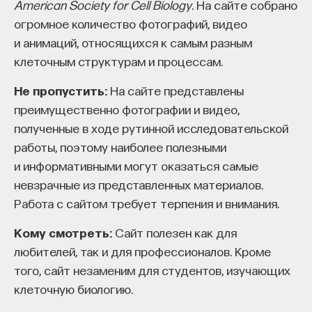
Если у вас есть STEM-образование или опыт
Внеси свой вклад в дело
American Society for Cell Biology
. На сайте собрано
в исследовательской сфере — это ваш шанс
просвещения!
огромное количество фотографий, видео
выйти на глобальный уровень. Помогите вместе
и анимаций, относящихся к самым разным
приблизить Четвёртую индустриальную
ПОДДЕРЖАТЬ ПОСТНАУКУ
клеточным структурам и процессам.
революцию и найти своё место в инновационном
Не пропустить:
На сайте представлены
будущем! ​
преимущественно фотографии и видео,
Заполните анкету и загрузите своё резюме,
полученные в ходе рутинной исследовательской
чтобы стать участником программы
:
работы, поэтому наиболее полезными
https://postnauka.org/link/tal1125_blog1
и информативными могут оказаться самые
невзрачные из представленных материалов.
11/24/2025
Работа с сайтом требует терпения и внимания.
Кому смотреть:
Сайт полезен как для
НАПИСАТЬ НАМ
любителей, так и для профессионалов. Кроме
того, сайт незаменим для студентов, изучающих
клеточную биологию.
НАД МАТЕРИАЛОМ РАБОТАЛИ