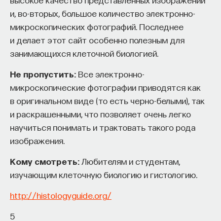
и, во-вторых, большое количество электронно-
микроскопических фотографий. Последнее
и делает этот сайт особенно полезным для
ПАРТНЁР ПРОЕКТА
занимающихся клеточной биологией.
Не пропустить:
Все электронно-
микроскопические фотографии приводятся как
в оригинальном виде (то есть черно-белыми), так
Что такое партнёрский материал?
и раскрашенными, что позволяет очень легко
научиться понимать и трактовать такого рода
изображения.
Кому смотреть:
Любителям и студентам,
изучающим клеточную биологию и гистологию.
http://histologyguide.org/
Внеси свой вклад в дело
5
просвещения!