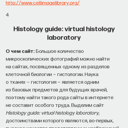
http://www.cellimagelibrary.org/
ПостНаука
4
команда ПостНауки
Histology guide: virtual histology
laboratory
Сения Долгачева
редактор ПостНауки
О чем сайт:
Большое количество
микроскопических фотографий можно найти
на сайтах, посвященных одному из разделов
ТЕХНОЛОГИИ
клеточной биологии — гистологии. Наука
644 публикации
о тканях — гистология — является одним
из базовых предметов для будущих врачей,
ТЕХНОЛОГИИ
МАТЕМАТИКА
ОБРАЗОВАНИЕ
поэтому найти такого рода сайты в интернете
не составит особого труда. Выделим сайт
НАУКА
БИОТЕХНОЛОГИИ
Histology guide: virtual histology laboratory
,
ПРОГРАММНАЯ ИНЖЕНЕРИЯ
ТОЧНЫЕ НАУКИ
достоинствами которого являются, во-первых,
СТРОИТЕЛИ БУДУЩЕГО
высокое качество представленных изображений