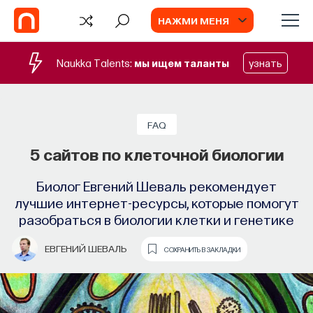
НАЖМИ МЕНЯ
Naukka Talents:
мы ищем таланты
узнать
БЛОГ
Запуск рекрутингового сервиса
FAQ
Naukka Talents
5 сайтов по клеточной биологии
Основатель ПостНауки Ивар Максутов
Биолог Евгений Шеваль рекомендует
запускает сервис, который поможет найти
лучшие интернет-ресурсы, которые помогут
свою нишу в глобальных deep tech и биотех
разобраться в биологии клетки и генетике
компаниях
ЕВГЕНИЙ ШЕВАЛЬ
СОХРАНИТЬ В ЗАКЛАДКИ
ПОСТНАУКА
СОХРАНИТЬ В ЗАКЛАДКИ
ВИДЕО
Акустическая коммуникация