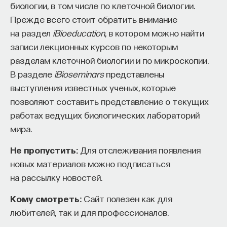
биологии, в том числе по клеточной биологии.
случае половой отбор — это отбор, который
проекта имеют STEM-образование, при этом
32%
Прежде всего стоит обратить внимание
происходит не в результате борьбы
заинтересованы в работе в инновационных
на раздел
iBioeducation
, в котором можно найти
компаниях, но не знают, с чего начать.
за существование, а в результате борьбы
записи лекционных курсов по некоторым
за обладание особями противоположного
Специалисты сталкиваются с тремя ключевыми
разделам клеточной биологии и по микроскопии.
пола. Как правило, самцы конкурируют
барьерами:
В разделе
iBioseminars
представлены
за самок, и половой отбор работает
выступления известных ученых, которые
Недостаток информации о глобальных
на увеличение сперматофора.
позволяют составить представление о текущих
индустриях и карьерных возможностях
работах ведущих биологических лабораторий
мешает поиску подходящих ваканси; ​
мира.
Непрозрачные механизмы в инновационных
Несколько самцов не поют рядом, поет
компаниях усложняют процесс
Не пропустить:
Для отслеживания появления
всегда один, поэтому самке сверчка
трудоустройства​;
новых материалов можно подписаться
труднее сравнивать песни разных самцов.
на рассылку новостей.
Стереотипы не позволяют эффективно
Как еще можно оценить индивидуальные
конкурировать на международном рынке​.
Кому смотреть:
Сайт полезен как для
характеристики самца у сверчков?
любителей, так и для профессионалов.
Что такое Naukka Talents
Не только по песенке, но и, например,