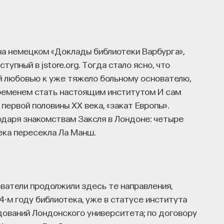
 на немецком «Доклады библиотеки Варбурга»,
тупный в jstore.org. Тогда стало ясно, что
й любовью к уже тяжело больному основателю,
временем стать настоящим институтом И сам
первой половины ХХ века, «закат Европы».
годаря знакомствам Заксля в Лондоне: четыре
ека пересекла Ла Манш.
ватели продолжили здесь те направления,
4-м году библиотека, уже в статусе института
дований Лондонского университета; по договору