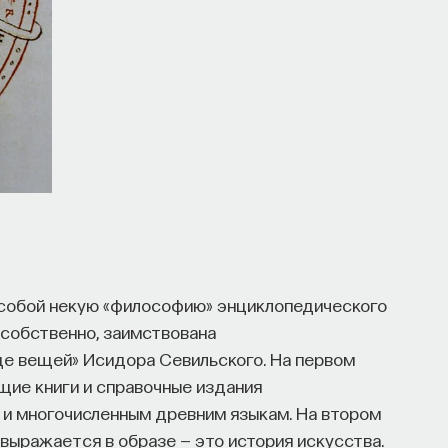
собой некую «философию» энциклопедического
 собственно, заимствована
де вещей» Исидора Севильского. На первом
щие книги и справочные издания
 и многочисленным древним языкам. На втором
 выражается в образе — это история искусства.