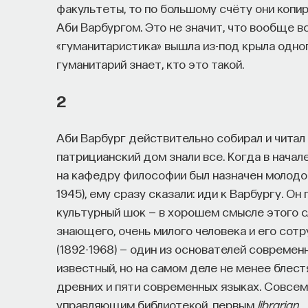
факультеты, то по большому счёту они копир
Аби Варбургом. Это не значит, что вообще вс
«гуманитаристика» вышла из-под крыла одно
гуманитарий знает, кто это такой.
2
Аби Варбург действительно собирал и читал в
патрицианский дом знали все. Когда в начал
на кафедру философии был назначен молодо
1945), ему сразу сказали: иди к Варбургу. Он
культурный шок — в хорошем смысле этого сл
знающего, очень милого человека и его сот
(1892-1968) — один из основателей современ
известный, но на самом деле не менее блест
древних и пяти современных языках. Совсе
управляющим библиотекой, первым
librarian
.