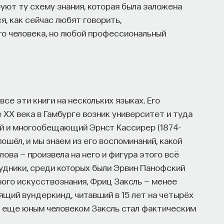
уют ту схему знания, которая была заложена
я, как сейчас любят говорить,
го человека, но любой профессиональный
се эти книги на нескольких языках. Его
е ХХ века в Гамбурге возник университет и туда
й и многообещающий Эрнст Кассирер (1874-
 пошёл, и мы знаем из его воспоминаний, какой
ова — произвела на него и фигура этого всё
рудники, среди которых были Эрвин Панофский
ного искусствознания, Фриц Заксль — менее
ящий вундеркинд, читавший в 15 лет на четырёх
м еще юным человеком Заксль стал фактическим