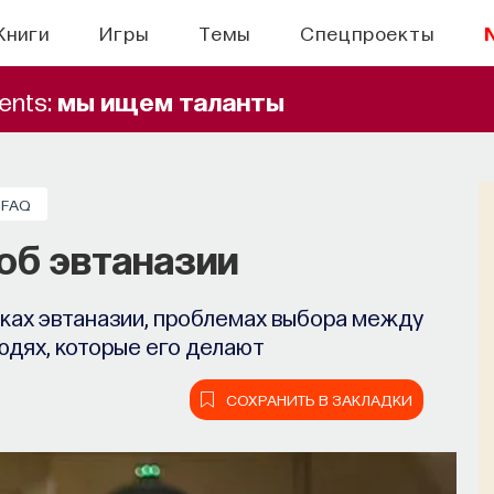
Книги
Игры
Темы
Спецпроекты
ents:
мы ищем таланты
FAQ
об эвтаназии
ках эвтаназии, проблемах выбора между
юдях, которые его делают
СОХРАНИТЬ В ЗАКЛАДКИ