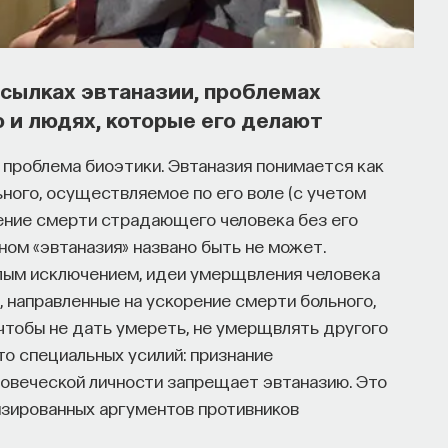
осылках эвтаназии, проблемах
и людях, которые его делают
 проблема биоэтики. Эвтаназия понимается как
ного, осуществляемое по его воле (с учетом
жение смерти страдающего человека без его
ом «эвтаназия» названо быть не может.
алым исключением, идеи умерщвления человека
, направленные на ускорение смерти больного,
чтобы не дать умереть, не умерщвлять другого
-то специальных усилий: признание
овеческой личности запрещает эвтаназию. Это
изированных аргументов противников