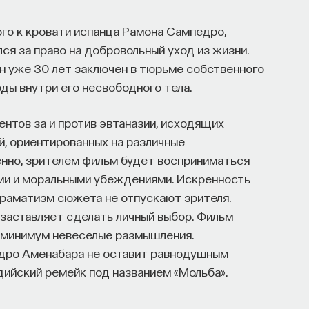
ого к кровати испанца Рамона Сампедро,
ся за право на добровольный уход из жизни.
он уже 30 лет заключен в тюрьме собственного
оды внутри его несвободного тела.
нтов за и против эвтаназии, исходящих
й, ориентированных на различные
нно, зрителем фильм будет восприниматься
ми и моральными убеждениями. Искренность
драматизм сюжета не отпускают зрителя.
заставляет сделать личный выбор. Фильм
ак минимум невеселые размышления.
дро Аменабара не оставит равнодушным
дийский ремейк под названием «Мольба».