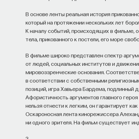
В основе ленты реальная история прикованн
который на протяжении нескольких лет борол
К началу событий, происходящих в фильме, 
тела, прикованного к постели, его море своб
В фильме широко представлен спектр аргуме
от людей, социальных институтов и движени
мировоззренческие основания. Соответстве
в соответствии с собственными религиозны
позиций, игра Хавьера Бардема, подлинный 
Афористичность аргументов главного героя 
нельзя отнести к легким, он гарантирует к
Оскароносная лента кинорежиссера Алехан
ни одного зрителя. На фильм существует ин
2