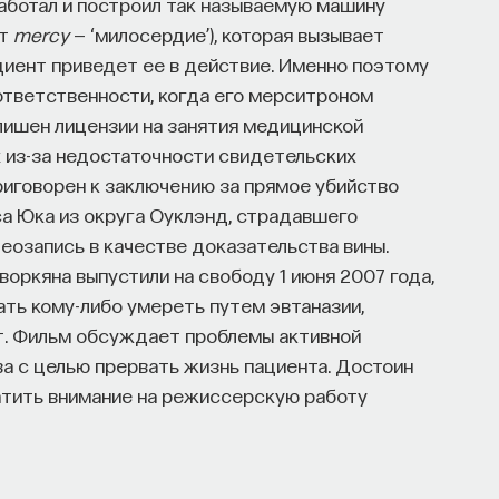
работал и построил так называемую машину
от
mercy
— ‘милосердие’), которая вызывает
ациент приведет ее в действие. Именно поэтому
ответственности, когда его мерситроном
 лишен лицензии на занятия медицинской
 из-за недостаточности свидетельских
приговорен к заключению за прямое убийство
са Юка из округа Оуклэнд, страдавшего
деозапись в качестве доказательства вины.
оркяна выпустили на свободу 1 июня 2007 года,
ать кому-либо умереть путем эвтаназии,
т. Фильм обсуждает проблемы активной
а с целью прервать жизнь пациента. Достоин
ратить внимание на режиссерскую работу