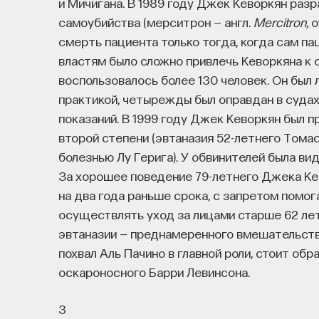
и Мичигана. В 1989 году Джек Кеворкян раз
самоубийства (мерситрон — англ.
Mercitron
, 
смерть пациента только тогда, когда сам п
властям было сложно привлечь Кеворкяна к 
воспользовалось более 130 человек. Он был
практикой, четырежды был оправдан в судах
показаний. В 1999 году Джек Кеворкян был 
второй степени (эвтаназия 52-летнего Тома
болезнью Лу Герига). У обвинителей была ви
За хорошее поведение 79-летнего Джека Кев
на два года раньше срока, с запретом помог
осуществлять уход за лицами старше 62 ле
эвтаназии — преднамеренного вмешательств
похвал Аль Пачино в главной роли, стоит об
оскароносного Барри Левинсона.
3