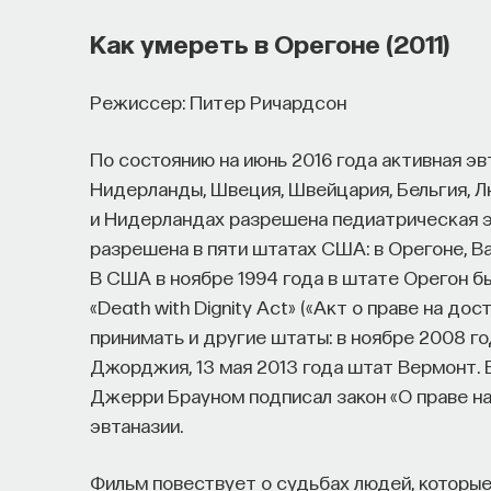
Как умереть в Орегоне (2011)
Режиссер: Питер Ричардсон
По состоянию на июнь 2016 года активная эв
Нидерланды, Швеция, Швейцария, Бельгия, Л
и Нидерландах разрешена педиатрическая э
разрешена в пяти штатах США: в Орегоне, В
В США в ноябре 1994 года в штате Орегон бы
«Death with Dignity Act» («Акт о праве на д
принимать и другие штаты: в ноябре 2008 го
Джорджия, 13 мая 2013 года штат Вермонт. 
Джерри Брауном подписал закон «О праве н
эвтаназии.
Фильм повествует о судьбах людей, которы