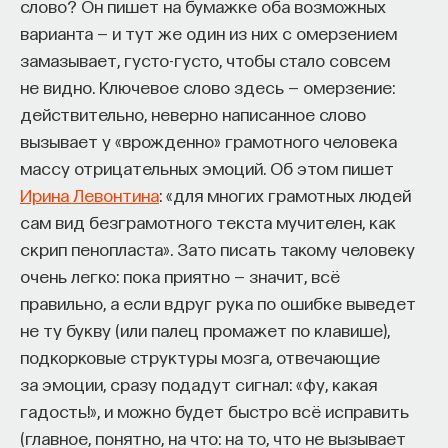
Вячеслав Дубынин
слово? Он пишет на бумажке оба возможных
доктор биологических наук, профессор
варианта — и тут же один из них с омерзением
кафедры физиологии человека и животных
замазывает, густо-густо, чтобы стало совсем
биологического факультета МГУ
им. М. В. Ломоносова, специалист в области
не видно. Ключевое слово здесь — омерзение:
физиологии мозга
действительно, неверно написанное слово
вызывает у «врожденно» грамотного человека
БИОЛОГИЯ
массу отрицательных эмоций. Об этом пишет
1298 публикаций
Ирина Левонтина
: «для многих грамотных людей
сам вид безграмотного текста мучителен, как
БИОЛОГИЯ
МОЗГ
НЕЙРОФИЗИОЛОГИЯ
скрип пенопласта». Зато писать такому человеку
ЕСТЕСТВЕННЫЕ НАУКИ
ЖУРНАЛ
очень легко: пока приятно — значит, всё
правильно, а если вдруг рука по ошибке выведет
ХИМИЯ МЕЖДУ НЕЙРОНАМИ
не ту букву (или палец промажет по клавише),
подкорковые структуры мозга, отвечающие
за эмоции, сразу подадут сигнал: «фу, какая
гадость!», и можно будет быстро всё исправить
(главное, понятно, на что: на то, что не вызывает