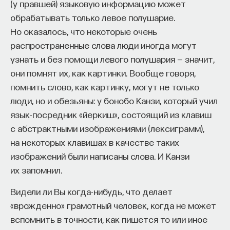
(у правшей) языковую информацию может
— Осознавать связь своего поведения
обрабатывать только левое полушарие.
и эмоций с активностью нейромедиаторов
Но оказалось, что некоторые очень
мозга
распространенные слова люди иногда могут
узнать и без помощи левого полушария — значит,
Автор курса:
Вячеслав Дубынин
— доктор
они помнят их, как картинки. Вообще говоря,
биологических наук, профессор кафедры
помнить слово, как картинку, могут не только
физиологии человека и животных биологического
люди, но и обезьяны: у бонобо Канзи, который учил
факультета МГУ им. М.В. Ломоносова
язык-посредник «йеркиш», состоящий из клавиш
3/10/2025
с абстрактными изображениями (лексиграмм),
на некоторых клавишах в качестве таких
НАПИСАТЬ НАМ
изображений были написаны слова. И Канзи
их запомнил.
Видели ли Вы когда-нибудь, что делает
«врожденно» грамотный человек, когда не может
НАД МАТЕРИАЛОМ РАБОТАЛИ
вспомнить в точности, как пишется то или иное