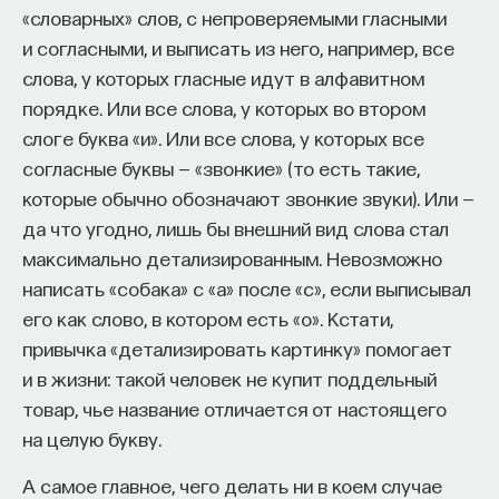
«словарных» слов, с непроверяемыми гласными
Внеси свой вклад в дело
и согласными, и выписать из него, например, все
просвещения!
слова, у которых гласные идут в алфавитном
порядке. Или все слова, у которых во втором
ПОДДЕРЖАТЬ ПОСТНАУКУ
слоге буква «и». Или все слова, у которых все
согласные буквы — «звонкие» (то есть такие,
которые обычно обозначают звонкие звуки). Или —
да что угодно, лишь бы внешний вид слова стал
максимально детализированным. Невозможно
написать «собака» с «а» после «с», если выписывал
его как слово, в котором есть «о». Кстати,
привычка «детализировать картинку» помогает
и в жизни: такой человек не купит поддельный
товар, чье название отличается от настоящего
на целую букву.
А самое главное, чего делать ни в коем случае