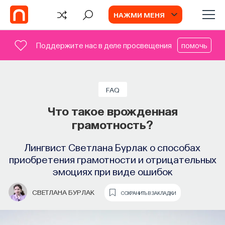
НАЖМИ МЕНЯ
Поддержите нас в деле просвещения
помочь
СОБЫТИЯ
Химия между нейронами:
FAQ
вещества, которые управляют нами
Что такое врожденная
грамотность?
Как наши память, потребности, эмоции,
внимание, воля связаны с передачей
Лингвист Светлана Бурлак о способах
сигналов от нейромедиаторов?
приобретения грамотности и отрицательных
эмоциях при виде ошибок
ВЯЧЕСЛАВ ДУБЫНИН
СОХРАНИТЬ В ЗАКЛАДКИ
СВЕТЛАНА БУРЛАК
СОХРАНИТЬ В ЗАКЛАДКИ