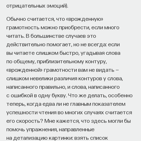
отрицательных эмоций).
Обычно считается, что «врожденную»
грамотность можно приобрести, если много
читать. В большинстве случаев это
действительно помогает, но не всегда: если
КУРС
Химия между нейронами:
вы читаете слишком быстро, угадывая слова
вещества, которые управляют
по общему, приблизительному контуру,
нами
«врожденной» грамотности вам не видать —
слишком невелики различия контуров у слова,
СОХРАНИТЬ КУРС
написанного правильно, и слова, написанного
с ошибкой в одну букву. Что же делать, особенно
теперь, когда едва ли не главным показателем
успешности чтения во многих случаях считается
его скорость? Мне кажется, что здесь могли бы
помочь упражнения, направленные
на детализацию картинки: взять список