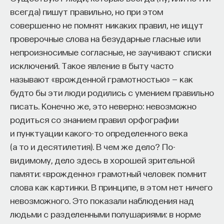
всегда) пишут правильно, но при этом
процессами? Как появляются зависимость,
совершенно не помнят никаких правил, не ищут
утомление, состояние эйфории или азарта?
проверочные слова на безударные гласные или
Каково воздействие на работу мозга гормонов,
непроизносимые согласные, не заучивают списки
иммунной системы?
исключений. Такое явление в быту часто
Ответы на эти и другие вопросы можно найти,
называют «врожденной грамотностью» — как
записавшись
на курс «Химия между нейронами:
будто бы эти люди родились с умением правильно
вещества, которые управляют нами»
писать. Конечно же, это неверно: невозможно
родиться со знанием правил орфографии
Пройдя этот курс, вы научитесь:
и пунктуации какого-то определенного века
— Ориентироваться в общих принципах
(а то и десятилетия). В чем же дело? По-
работы нашего организма
видимому, дело здесь в хорошей зрительной
памяти: «врожденно» грамотный человек помнит
— Разбираться в биохимических процессах
слова как картинки. В принципе, в этом нет ничего
мозга
невозможного. Это показали наблюдения над
— Понимать причины нейро- и психопатологий
людьми с разделенными полушариями: в норме