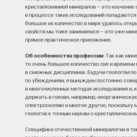
кристаллохимией минералов — это изучение 
НАУКА
237 публикаций
в процессе таких исследований попадаются 
большое их количество в мире удалось откр
свойств мы тоже занимаемся — это уже мин
НАУКА
ЖУРНАЛ
ФИЛОСОФСКИЙ ПОИСК: 
прямое практическое приложение.
Об особенностях профессии:
Так как мине
то очень большое количество сил и времени
в смежных дисциплинах. Будучи геологом по
по убеждениям, я вынужден постоянно сове
в многочисленных методах исследования и, к
держать в голове, например, неорганическу
спектроскопию и многое другое, поскольку м
геологов к точным наукам о кристаллическо
Специфика отечественной минералогии в то