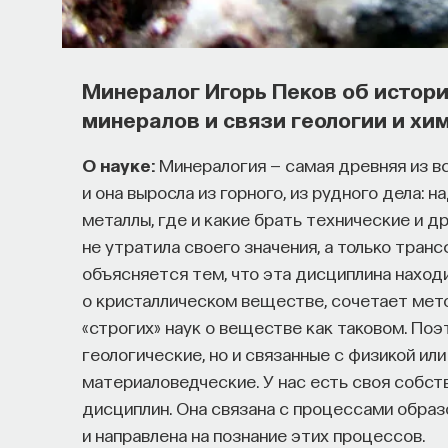
о происходящем в мире?
Как философия помогает понять мир, в кот
Минералог Игорь Пеков об истор
представления об окружающей действительн
минералов и связи геологии и хи
и другие вопросы можно найти, записавшис
О науке:
Минералогия — самая древняя из все
Слушатели курса убедятся в том, что филос
и она выросла из горного, из рудного дела: н
занимательных головоломок, но и набор инс
металлы, где и какие брать технические и д
современного человека.
не утратила своего значения, а только тран
объясняется тем, что эта дисциплина находи
Пройдя этот курс, вы:
о кристаллическом веществе, сочетает мето
«строгих» наук о веществе как таковом. По
— Овладеете ключевыми для независимого м
геологические, но и связанные с физикой или
воспринимать информацию и логично и аргу
материаловедческие. У нас есть своя собств
дисциплин. Она связана с процессами образ
— Узнаете, как философия отвечает на осно
и направлена на познание этих процессов.
пространство и что такое время? Что значи