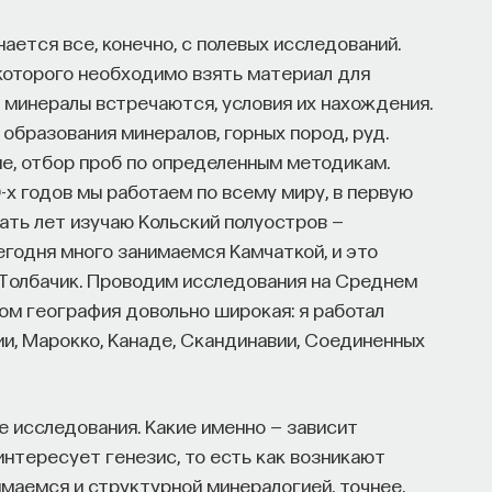
ы знаем то, что знаем? Существует ли в мире
ается все, конечно, с полевых исследований.
которого необходимо взять материал для
и минералы встречаются, условия их нахождения.
нному знанию.
образования минералов, горных пород, руд.
, отбор проб по определенным методикам.
ософских наук, профессор Школы философии
0-х годов мы работаем по всему миру, в первую
аук НИУ ВШЭ.
цать лет изучаю Кольский полуостров —
годня много занимаемся Камчаткой, и это
НАПИСАТЬ НАМ
н Толбачик. Проводим исследования на Среднем
елом география довольно широкая: я работал
ии, Марокко, Канаде, Скандинавии, Соединенных
 исследования. Какие именно — зависит
интересует генезис, то есть как возникают
маемся и структурной минералогией, точнее,