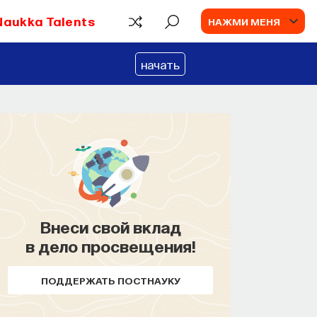
Naukka Talents
НАЖМИ МЕНЯ
начать
Внеси свой вклад
КУРС
в дело просвещения!
Философский поиск:
начала
ПОДДЕРЖАТЬ ПОСТНАУКУ
СОХРАНИТЬ КУРС