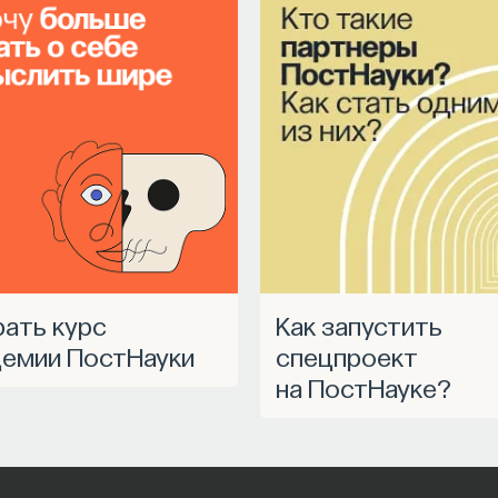
Как запустить
емии ПостНауки
спецпроект
на ПостНауке?