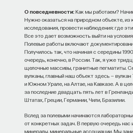
сознание? Реальна ли реальность и откуда м
О повседневности:
Как мы работаем? Начин
свобода?
Нужно оказаться на природном объекте, из 
исследования, провести наблюдения: где эт
— Переосмыслите границы доверия собстве
Все это дает возможность выйти на условия 
Полевые работы включают документирование
Автор курса:
Диана Гаспарян
— кандидат фил
Получилось так, что начиная с середины 199
и культурологии факультета гуманитарных н
очередь, конечно, в России. Так, я уже трид
щелочные массивы, гранитные пегматиты. Се
3/30/2022
вулканы, главный наш объект здесь — вулка
и Южном Урале, на Алтае, на Кавказе. А в ц
НАД МАТЕРИАЛОМ РАБОТАЛИ
за последние двадцать пять лет в Гренланд
Штатах, Греции, Германии, Чили, Бразилии.
ПостНаука
Вслед за полевыми начинаются лабораторные
команда ПостНауки
от конкретных задач. В первую очередь нас 
минералы, минеральные ассоциации. Мы зани