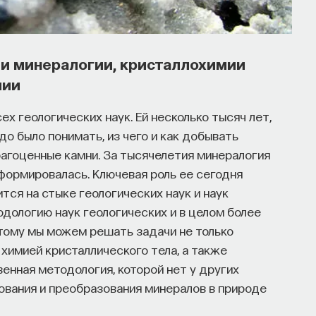
ором мы живем, расширять собственные
ии минералогии, кристаллохимии
ости и познавать самого себя? Ответы на эти
мии
ь
на курс «Философский поиск: начала»
.
х геологических наук. Ей несколько тысяч лет,
офский поиск — это не только каскад
адо было понимать, из чего и как добывать
трументов, жизненно необходимых для
рагоценные камни. За тысячелетия минералогия
сформировалась. Ключевая роль ее сегодня
тся на стыке геологических наук и наук
дологию наук геологических и в целом более
этому мы можем решать задачи не только
ышления навыками: научитесь критически
 химией кристаллического тела, а также
ментированно доказывать свою точку зрения.
енная методология, которой нет у других
ования и преобразования минералов в природе
вополагающие вопросы человечества: что такое
т мыслить и что представляет собой наше