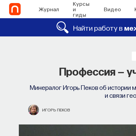
Курсы
Журнал
и
Видео
гиды
Найти работу в
ме
СО
Философский
Профессия — у
Как философия помогает составлят
Минералог Игорь Пеков об истории 
в 
и связи ге
ПОСТНАУКА
ИГОРЬ ПЕКОВ