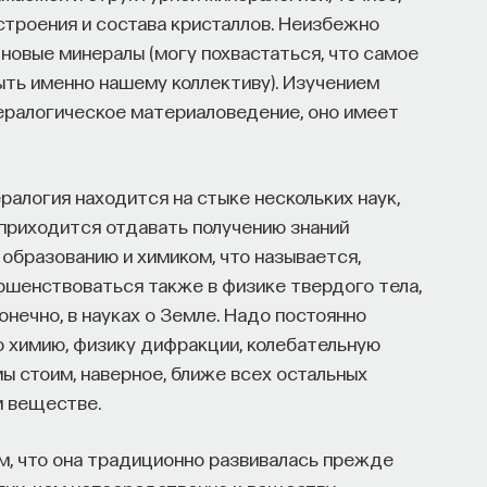
строения и состава кристаллов. Неизбежно
новые минералы (могу похвастаться, что самое
ыть именно нашему коллективу). Изучением
ералогическое материаловедение, оно имеет
НАЧАЛА
ралогия находится на стыке нескольких наук,
 приходится отдавать получению знаний
 образованию и химиком, что называется,
ршенствоваться также в физике твердого тела,
онечно, в науках о Земле. Надо постоянно
ю химию, физику дифракции, колебательную
ы стоим, наверное, ближе всех остальных
м веществе.
м, что она традиционно развивалась прежде