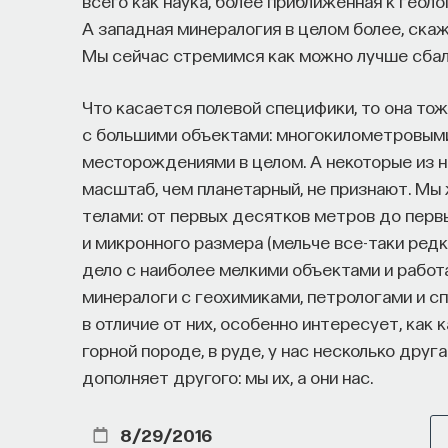
всего как наука, более приближенная к геол
А западная минералогия в целом более, скаж
Мы сейчас стремимся как можно лучше сбала
Что касается полевой специфики, то она тож
с большими объектами: многокилометровым
месторождениями в целом. А некоторые из 
масштаб, чем планетарный, не признают. М
телами: от первых десятков метров до перв
и микронного размера (мельче все-таки редко
дело с наиболее мелкими объектами и работ
минералоги с геохимиками, петрологами и сп
в отличие от них, особенно интересует, как 
горной породе, в руде, у нас несколько дру
дополняет другого: мы их, а они нас.
8/29/2016