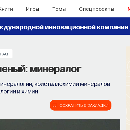
Книги
Игры
Темы
Спецпроекты
ждународной инновационной компании
БЫТИЯ
FAQ
 поиск: начала
ченый: минералог
ь собственное мнение о происходящем
минералогии, кристаллохимии минералов
мире?
ологии и химии
СОХРАНИТЬ В ЗАКЛАДКИ
СОХРАНИТЬ В ЗАКЛАДКИ