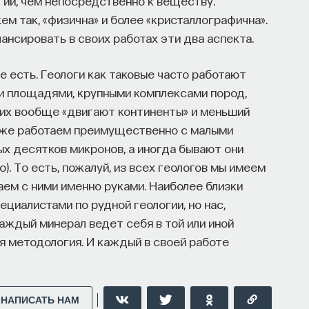
огии, чем непосредственно к веществу.
ем так, «физична» и более «кристаллографична».
нсировать в своих работах эти два аспекта.
е есть. Геологи как таковые часто работают
и площадями, крупными комплексами пород,
них вообще «двигают континенты» и меньший
ы же работаем преимущественно с малыми
ых десятков микронов, а иногда бывают они
). То есть, пожалуй, из всех геологов мы имеем
аем с ними именно руками. Наиболее близки
ециалистами по рудной геологии, но нас,
каждый минерал ведет себя в той или иной
гая методология. И каждый в своей работе
НАПИСАТЬ НАМ