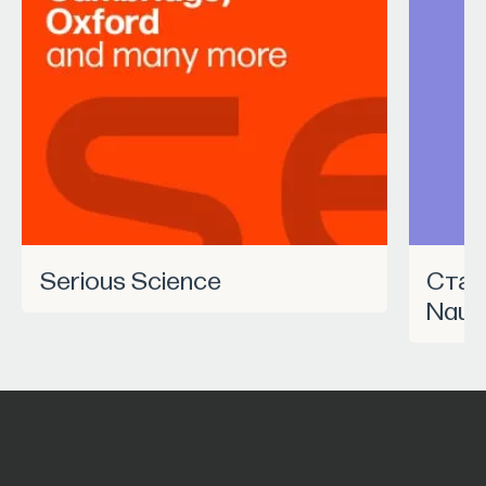
Serious Science
Станьте частью программы
Nauk