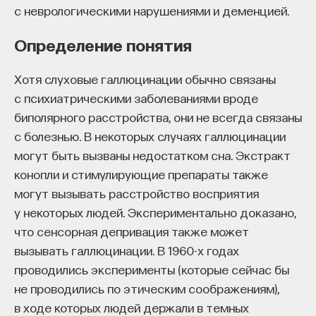
вы занимаетесь биоинформатикой, молекулярной
с неврологическими нарушениями и деменцией.
биологией, ИИ или другими наукоемкими
дисциплинами, проект поможет вам найти место
Определение понятия
в командах, меняющих индустрию.
Как стать участником:
Хотя слуховые галлюцинации обычно связаны
Заполнить анкету кандидата
с психиатрическими заболеваниями вроде
Посмотреть текущие вакансии
биполярного расстройства, они не всегда связаны
с болезнью. В некоторых случаях галлюцинации
Образование работает дольше,
могут быть вызваны недостатком сна. Экстракт
конопли и стимулирующие препараты также
чем кажется
могут вызывать расстройство восприятия
«Тема кажется простой: мы определяем цели,
у некоторых людей. Экспериментально доказано,
движемся к ним — и дальше все должно
что сенсорная депривация также может
работать. Но в реальности с целеполаганием все
вызывать галлюцинации. В 1960-х годах
намного сложнее. Проблема не только
проводились эксперименты (которые сейчас бы
во временном разрыве, когда результат должен
не проводились по этическим соображениям),
проявиться через несколько лет. Ключевой
в ходе которых людей держали в темных