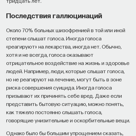
тридцать лет.
обратился к ИИ, а то, как именно он это делает.
Если воспринимать ИИ просто как помощника,
Последствия галлюцинаций
ресурс или способ сэкономить усилия, студенты
чаще всего лишь снижают когнитивную
Около 70% больных шизофренией в той или иной
нагрузку — а университет вообще не для этого
степени слышат голоса. Иногда голоса
создан. Они некритично делегируют агенту
«реагируют» на лекарства, иногда нет. Обычно,
самые разные задачи и переносят в эту
хотя и не всегда, голоса оказывают
коммуникацию далеко не лучшие привычки.
отрицательное воздействие на жизнь и здоровье
Но если использовать ИИ как сложного
людей. Например, люди, которые слышат голоса,
собеседника, который заставляет уточнять
но не реагируют на лечение, могут быть в зоне
основания, спорить и продумывать собственную
риска совершения суицида. Иногда голоса
позицию, тогда студент действительно
призывают их причинять себе вред. Даже если
продвигается. Решающее значение имеет
представить бытовую ситуацию, можно понять,
не объем общения и не тип задания, а характер
как тяжело постоянно слышать голоса,
самой коммуникации».
говорящие унизительные и оскорбительные вещи.
Однако было бы большим упрощением сказать,