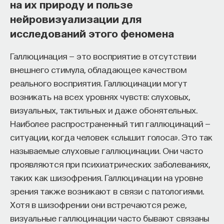
на их природу и пользе
собственное будущее, почему результаты
нейровизуализации для
образования раскрываются на длинной дистанции,
исследований этого феномена
и что на самом деле должен уметь студент,
выходящий в сложный и быстро меняющийся мир.
Галлюцинация — это восприятие в отсутствии
внешнего стимула, обладающее качеством
А еще — почему ИИ не стоит просто запрещать,
реального восприятия. Галлюцинации могут
как использовать его для диалога, и зачем
возникать на всех уровнях чувств: слуховых,
университету учить не только знаниям, но и самой
визуальных, тактильных и даже обонятельных.
практике мышления и коммуникации.
Наиболее распространенный тип галлюцинаций —
ситуации, когда человек «слышит голоса». Это так
Основатель ПостНауки Ивар Максутов запускает
называемые слуховые галлюцинации. Они часто
проект Naukka Talents.
проявляются при психиатрических заболеваниях,
таких как шизофрения. Галлюцинации на уровне
Это глобальная экосистема для поиска и найма
зрения также возникают в связи с патологиями.
STEM-специалистов (Science, Technology,
Хотя в шизофрении они встречаются реже,
Engineering, Mathematics) в самые амбициозные
Deep-Tech и Biotech проекты по всему миру. Если
визуальные галлюцинации часто бывают связаны