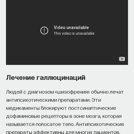
ИСКУССТВЕННЫЙ ИНТЕЛЛЕКТ
УНИВЕРСИТЕТ
АКАДЕМИЧЕСКАЯ СРЕДА
ОБУЧЕНИЕ
НЕЙРОСЕТЕВЫЕ АРХИТЕКТУРЫ
СТРОИТЕЛИ БУДУЩЕГО
Лечение галлюцинаций
ПАРТНЁР ПРОЕКТА
Людей с диагнозом «шизофрения» обычно лечат
антипсихотическими препаратами. Эти
медикаменты блокируют постсинаптические
Что такое партнёрский материал?
дофаминовые рецепторы в зоне мозга, которая
называется полосатое тело. Антипсихотические
препараты эффективны для многих пациентов.