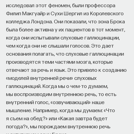
исследовал этот феномен, были профессора
«Есть представление о том, что университеты
Филип Макгуайр и Сухи Шергил из Королевского
готовят элиту, и отсюда возникает образ сложно
колледжа Лондона. Они показали, что зона Брока
мыслящего, сложно устроенного человека.
была более активна у их пациентов в тот момент,
Но здесь возникает и другой, гораздо более
когда они испытывали слуховые галлюцинации,
трудный вопрос: кто вообще формирует
чем когда они не слышали голосов. Это дает
целеполагание университета и кто задает тот
основания полагать, что слуховые галлюцинации
смысл, на который он работает? Мне кажется,
производятся теми частями мозга, которые
университет способен быть субъектом —
отвечают за речь и язык. Это привело к созданию
не просто выполнять внешний заказ,
«моделей внутренней речи» слуховых
а самостоятельно выбирать, на какое будущее
галлюцинаций. Когда мы о чем-то думаем,
он работает. У него должна быть собственная
мы воспроизводим внутреннюю речь, то есть
позиция: сначала определить, какое будущее
внутренний голос, «озвучивающий» наше
он хочет создавать, а затем разворачивать это
мышление. Например, когда мы думаем: «Что
в своей деятельности. Когда университет
я съем на обед?» или «Какая завтра будет
работает только под заказ, он занимает совсем
погода?», мы порождаем внутреннюю речь
другую роль. У классического университета есть