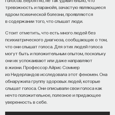
голосов. Вероятно, не так удивительно, что
тревожность и паранойя, зачастую являющиеся
ядром психической болезни, проявляются
НАД МАТЕРИАЛОМ РАБОТАЛИ
в содержании того, что слышат люди.
Ивар Максутов
Стоит отметить, что есть много людей без
издатель, сооснователь Редакционно-
психиатрического диагноза, сообщающих о том,
издательского дома "ПостНаука", религиовед
что они слышат голоса. Для этих людей голоса
могут быть и положительным опытом, поскольку
Ульяна Раведовская
они их успокаивают или даже направляют
в жизни. Профессор Айрис Соммер
из Нидерландов исследовала этот феномен. Она
Сения Долгачева
обнаружила группу здоровых людей, которые
редактор ПостНауки
слышат голоса. Они описывали свои голоса как
нечто положительное, полезное и придающее
уверенность в себе.
ИСКУССТВЕННЫЙ ИНТЕЛЛЕКТ
220 публикаций