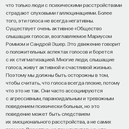
«Мыслить как учёный» — подкаст основателя
что только люди с психическими расстройствами
ПостНауки Ивара Максутова о людях, которые
страдают слуховыми галлюцинациями. Более
меняют мир. В каждом выпуске — разговоры
того, эти голоса не всегда негативны.
с исследователями, предпринимателями,
Существует очень активное «Общество
инвесторами и изобретателями. За десятки
слышащих голоса», возглавляемое Мариусом
эпизодов Ивар обсудил большие языковые
модели вместе с Михаилом Бурцевым, цифровые
Роммом и Сандрой Эшер. Это движение говорит
данные в фармацевтике с Ириной Ефименко,
о положительных аспектах голосов и борется
агротехнологии с Михаилом Тавером и много
с их стигматизацией. Многие люди, слышащие
других тем — от коучинга до фармакогенетики.
голоса, живут активной и счастливой жизнью.
В будущих выпусках их список будет только
Поэтому мы должны быть осторожны в том,
расширяться — слушайте подкаст на
YouTube
,
чтобы считать, что голоса всегда плохие, потому
Яндекс Музыке
,
Apple Podcasts
,
VK
и
Spotify
.
что это не так. Они часто ассоциируются
с агрессивным, параноидальным и тревожным
6/30/2026
поведением психически больных, но это
поведение может быть следствием
НАПИСАТЬ НАМ
их эмоционального расстройства, а не самих