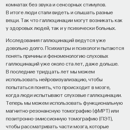
эффект образования не раскрывается в тот
комнатах без звука и сенсорных стимулов.
момент, когда выпускник выходит на работу, —
В итоге люди стали видеть и слышать разные
тогда все только начинается. Дальше человек
вещи. Так что галлюцинации могут возникать как
адаптируется и еще много лет пользуется тем,
у здоровых людей, так и у психически больных.
что получил в университете. Если задуматься, как
Исследования галлюцинаций ведутся уже
долго он опирается на свое первое образование,
довольно долго. Психиатры и психологи пытаются
речь идет не о нескольких годах,
понять причины и феноменологию слуховых
а о десятилетиях».
галлюцинаций уже около ста лет, даже дольше.
В последние тридцать лет мы можем
У университета четыре цели
использовать нейровизуализацию, чтобы
попытаться понять, что происходит в мозге,
«Мы выделили четыре идеологии образования.
когда люди испытывают слуховые галлюцинации.
Первая — развитие и трансляция
Теперь мы можем использовать функциональную
дисциплинарного знания, где в центре находится
магнитно-резонансную томографию (фМРТ) или
само знание, а не человек и не рынок труда.
позитронно-эмиссионную томографию (ПЭТ),
Вторая — формирование определенного типа
чтобы рассматривать части мозга, которые
человека, например человека, способного