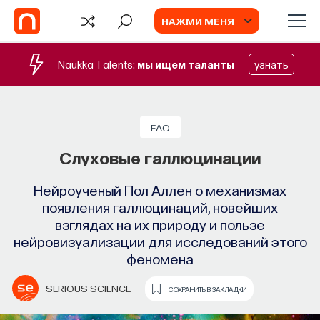
НАЖМИ МЕНЯ
Naukka Talents:
мы ищем таланты
узнать
FAQ
Слуховые галлюцинации
Нейроученый Пол Аллен о механизмах
появления галлюцинаций, новейших
взглядах на их природу и пользе
нейровизуализации для исследований этого
феномена
TV
SERIOUS SCIENCE
СОХРАНИТЬ В ЗАКЛАДКИ
ИИ в университете, цели