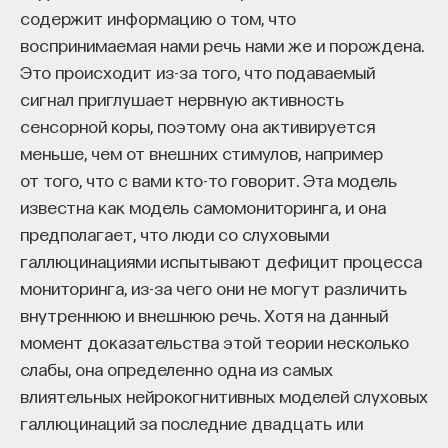
мысли. Знание не передается в готовом виде —
содержит информацию о том, что
оно формируется. Нам долго казалось, что
воспринимаемая нами речь нами же и порождена.
преподаватель может просто хорошо и логично
Это происходит из-за того, что подаваемый
изложить материал, а студент — зафиксировать
сигнал приглушает нервную активность
его и затем воспроизвести. Но самый важный
сенсорной коры, поэтому она активируется
момент происходит потом, когда человек
меньше, чем от внешних стимулов, например
остается один на один с этим материалом
от того, что с вами кто-то говорит. Эта модель
и пытается что-то с ним сделать. И получается,
известна как модель самомониторинга, и она
что настоящее образование происходит
предполагает, что люди со слуховыми
не в аудитории, а за ее пределами».
галлюцинациями испытывают дефицит процесса
мониторинга, из-за чего они не могут различить
ИИ полезен не как костыль, а как
внутреннюю и внешнюю речь. Хотя на данный
сложный собеседник
момент доказательства этой теории несколько
слабы, она определенно одна из самых
«Мы не наказываем студентов за использование
влиятельных нейрокогнитивных моделей слуховых
ИИ, потому что сам факт его использования еще
галлюцинаций за последние двадцать или
ничего не объясняет. Важно не то, что студент