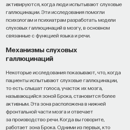
активируются, когда люди испытывают слуховые
к сложному мышлению. Третья — развитие
галлюцинации. Эти исследования помогли
общества, вклад в то, каким оно будет.
психологам и психиатрам разработать модели
И четвертая — социальная эффективность,
слуховых галлюцинаций в мозгу, в основном
то есть забота о том, как человек будет работать
связанные с функцией языка и речи.
за пределами университета и насколько
эффективным окажется в команде и профессии.
Механизмы слуховых
Университет не всегда может точно
галлюцинаций
предсказать, какие именно рабочие места ждут
выпускника, но сама эта оптика тоже остается
Некоторые исследования показывают, что, когда
отдельной идеологией. В зависимости от того,
пациенты испытывают слуховые галлюцинации,
в какой из этих логик работает университет,
то есть слышат голоса, участок их мозга,
у него будут совершенно разные ответы
называющийся зоной Брока, становится более
на вопрос о целях образования».
активным. Эта зона расположена в нижней
Университет должен строить
фронтальной части мозга и отвечает
за производство речи. Когда вы говорите,
будущее
работает зона Брока. Одними из первых, кто