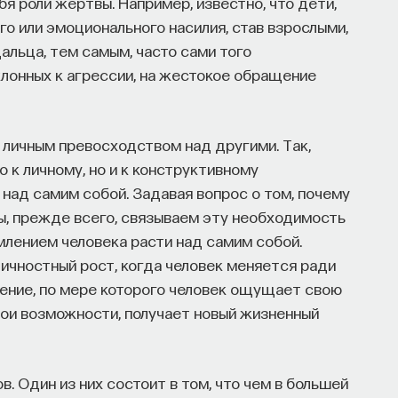
бя роли жертвы. Например, известно, что дети,
ыми барьерами:
 или эмоционального насилия, став взрослыми,
индустриях и карьерных возможностях
альца, тем самым, часто сами того
клонных к агрессии, на жестокое обращение
ных компаниях усложняют процесс
конкурировать на международном рынке​.
личным превосходством над другими. Так,
о к личному, но и к конструктивному
над самим собой. Задавая вопрос о том, почему
, прежде всего, связываем эту необходимость
вый сервис, а комплексная платформа
млением человека расти над самим собой.
в глобальных инновационных индустриях. Сервис
личностный рост, когда человек меняется ради
ы через обучение, карьерное сопровождение
нение, по мере которого человек ощущает свою
нными в
кадрах.​
высококвалифицированных
вои возможности, получает новый жизненный
ой путь в инновационных индустриях:
опытом работы в научной сфере;
. Один из них состоит в том, что чем в большей