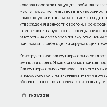
человек перестает ощущать себя как такого
https://postnauka.org/link/tal1125_blog1
месте, перестает чувствовать суверенность
такое ощущение возникает только в ходе по
11/24/2025
утверждения ценности своего Я. Происходит
темпа жизни, нарушаются границы психологи
смотреть на себя через призму отношений с
НАД МАТЕРИАЛОМ РАБОТАЛИ
приписывать себе оценки окружающих, пере
ПостНаука
Конструктивное самоутверждение создает 
команда ПостНауки
ценности своего Я как сопричастной ценност
Самоутверждение человека — это его путь к
и пересекается с жизненными путями других
Сения Долгачева
абсолютно и не останавливается на полпути.
редактор ПостНауки
11/21/2016
ТЕХНОЛОГИИ
644 публикации