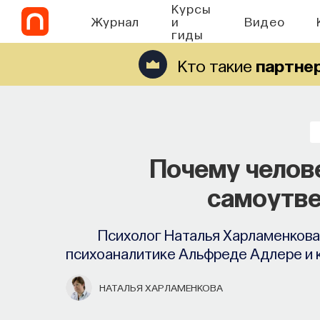
Курсы
Журнал
и
Видео
гиды
Кто такие
партне
Запуск рекрутинго
Почему челов
Ta
самоутв
Основатель ПостНауки Ивар Максут
Психолог Наталья Харламенкова 
найти свою нишу в глобальны
психоаналитике Альфреде Адлере и 
ПОСТНАУКА
НАТАЛЬЯ ХАРЛАМЕНКОВА