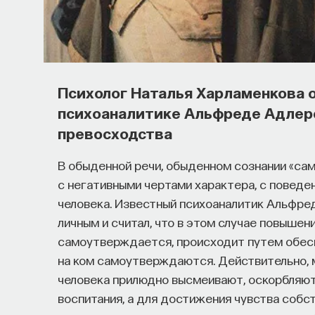
Основатель ПостНауки Ивар Макс
поможет найти свою нишу в глоба
В 2012 году
Ивар Максутов
создал проект Пос
Психолог Наталья Харламенкова 
изменил медийное пространство на русском я
психоаналитике Альфреде Адлере
компанию
Naukka
, помогающую учёным и пр
в технологии и успешные стартапы. Теперь к
превосходства
Naukka Talents
, рекрутинговое агентство, с
В обыденной речи, обыденном сознании «са
работать в глобальных инновационных индуст
с негативными чертами характера, с поведе
человека. Известный психоаналитик Альфре
В ходе работы с научным сообществом Ивар
личным и считал, что в этом случае повышени
индустрии испытывают кадровый голод, особ
самоутверждается, происходит путем обесце
Исследование аудитории ПостНауки подтве
на ком самоутверждаются. Действительно, 
проекта имеют STEM-образование, при это
человека прилюдно высмеивают, оскорбляют,
в инновационных компаниях, но не знают, с че
воспитания, а для достижения чувства собс