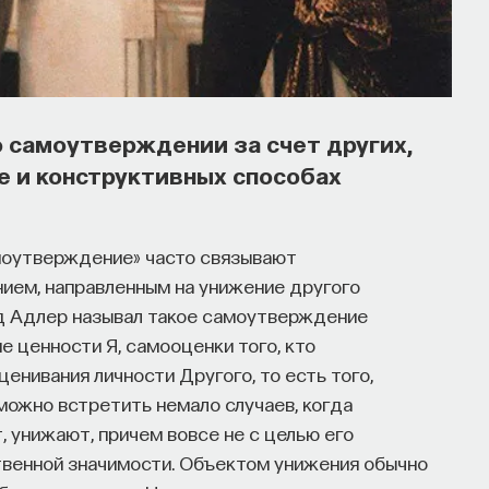
утов запускает сервис, который
льных deep tech и биотех компаниях
тНаука, который дал голос учёным и навсегда
о самоутверждении за счет других,
зыке. В 2021 году в Лондоне он основал
 и конструктивных способах
едпринимателям превращать их идеи
оманда ПостНауки запускает новый сервис —
озданное для поддержки специалистов, желающих
моутверждение» часто связывают
риях.
нием, направленным на унижение другого
д Адлер называл такое самоутверждение
 и его команда обнаружили, что инновационные
е ценности Я, самооценки того, кто
енно молодые deep tech и биотех компании.
нивания личности Другого, то есть того,
рдило масштаб: более
60%
слушателей
можно встретить немало случаев, когда
м
32%
заинтересованы в работе
 унижают, причем вовсе не с целью его
го начать.
твенной значимости. Объектом унижения обычно