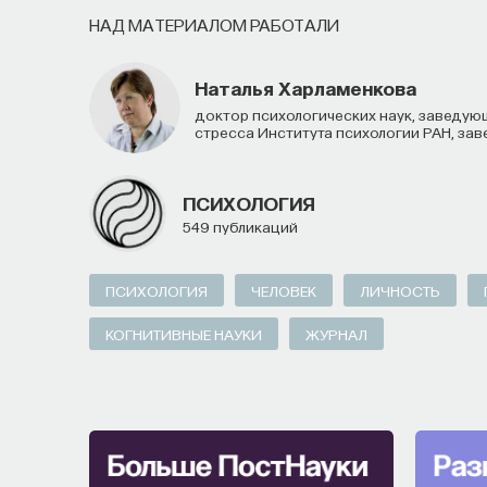
НАД МАТЕРИАЛОМ РАБОТАЛИ
ТЕХНОЛОГИИ
МАТЕМАТИКА
ОБРАЗОВАНИ
Наталья Харламенкова
ПРОГРАММНАЯ ИНЖЕНЕРИЯ
ТОЧНЫЕ НАУКИ
доктор психологических наук, заведующая лабораторией психологии посттравматического
стресса Института психологии РАН, за
ПСИХОЛОГИЯ
549 публикаций
ПСИХОЛОГИЯ
ЧЕЛОВЕК
ЛИЧНОСТЬ
КОГНИТИВНЫЕ НАУКИ
ЖУРНАЛ