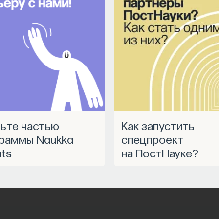
Как запустить
раммы Naukka
спецпроект
nts
на ПостНауке?