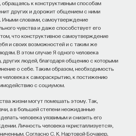
, обращаясь к конструктивным способам
елающих сменить сферу деятельности;
енит других и дорожит общением с ними
пыта работы в индустрии, но стремится
). Иными словами, самоутверждение
льного чувства и даже способствует его
 том, что конструктивное самоутверждение
ставить информацию о себе: образование, опыт
бя и своих возможностей и с таким же
ранными языками. Команда
Naukka Talents
будет
 людям. В этом случае Я одного человека
ны, и поможет найти международную deep tech
, других людей, благодаря общению с которыми
скрыть свои таланты.​ Для тех, кто ещё
мнение о себе. Таким образом, необходимость
ары и индивидуальные консультации, чтобы
 человека к самораскрытию, к постижению
озднее будет запущена серия спецпроектов,
заимодействию с социумом.
тройстве.​
ства жизни могут помешать этому. Так,
 в исследовательской сфере — это ваш шанс
ачи, а в большей степени неожиданные
есте приблизить Четвёртую индустриальную
делать человека уязвимым и снизить его
ном будущем! ​
ении. Личность человека «кристаллизуется»,
ниченным. Согласно С. К. Нартовой-Бочавер,
юме, чтобы стать участником программы
: