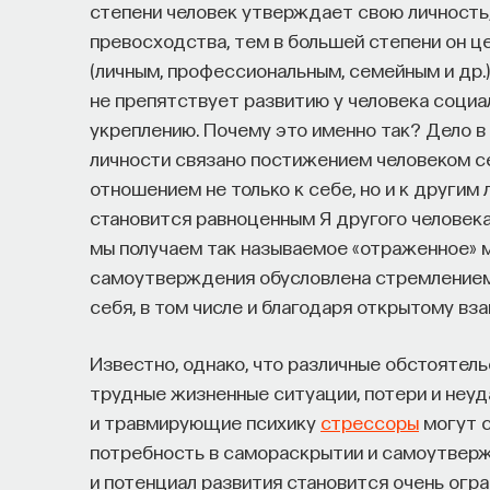
степени человек утверждает свою личность
Специалистов с STEM-образованием, ж
превосходства, тем в большей степени он ц
Тех, кто пока не имеет достаточного о
(личным, профессиональным, семейным и др.
развивать необходимые навыки.
не препятствует развитию у человека социа
укреплению. Почему это именно так? Дело в
Для уже готовых специалистов достаточно о
личности связано постижением человеком се
работы, навыки, интересы и владение иност
отношением не только к себе, но и к другим
искать, где эти навыки могут быть примене
становится равноценным Я другого человека
или биотех компанию, где человек сможет ра
мы получаем так называемое «отраженное» 
набирается опыта, сервис предлагает вебин
самоутверждения обусловлена стремлением
понять, как развить необходимые навыки. П
себя, в том числе и благодаря открытому в
рассказывающих о разных индустриях и их ус
Известно, однако, что различные обстоятель
Если у вас есть STEM-образование или опыт
трудные жизненные ситуации, потери и неуд
выйти на глобальный уровень. Помогите вм
и травмирующие психику
стрессоры
могут с
революцию и найти своё место в инновацион
потребность в самораскрытии и самоутвержд
и потенциал развития становится очень огра
Заполните анкету и загрузите своё рез