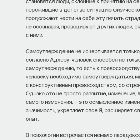
становятся люди, склонные к принятию на се
Специалисты сталкиваются с тремя ключев
пережившие в детстве ситуацию физического
Недостаток информации о глобальных 
продолжают нести на себе эту печать страд
мешает поиску подходящих ваканси; ​
не осознавая, провоцируют других людей, с
Непрозрачные механизмы в инновацион
с ними.
трудоустройства​;
Стереотипы не позволяют эффективно 
Самоутверждение не исчерпывается только 
согласно Адлеру, человек способен не тольк
Что такое Naukka Talents
самоутверждению, то есть к превосходству 
человеку необходимо самоутверждаться, мы
Naukka Talents
— это не просто рекрутинго
с конструктивным превосходством, со стре
поддержки специалистов на пути к карьере 
Однако это не просто развитие, изменение, 
помогает преодолеть существующие барьер
самого изменения, — это осмысленное изме
и прямые связи с компаниями, заинтересова
значимость, укрепляет свое Я, расширяет с
опыт.
Сервис создан для всех, кто хочет найти св
Учёных, инженеров и исследователей с 
В психологии встречается немало парадоксов